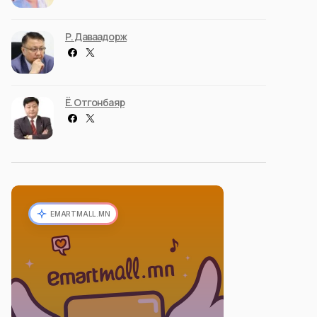
Р. Даваадорж
Ё. Отгонбаяр
EMARTMALL.MN