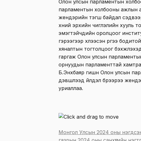
Олон улсын парламентын холбоо
парламентын холбооны ажлын а
жендэрийн тэгш байдал сэдвээ
хүний эрхийн чиглэлийн хууль 
эмэгтэйчүүдийн оролцоог инсти
гэрээгээр хүлээсэн үүргээ бодито
хяналтын тогтолцоог бэхжүүлэхэ
гаргаж Олон улсын парламентын
орнуудын парламенттай хамтран
Б.Энхбаяр гишүүн Олон улсын п
дэвшүүлээд үйлдэл бүрээрээ жен
уриаллаа.
Монгол Улсын 2024 оны нэгдсэн
газрын 2024 оны санхүүгийн нэг