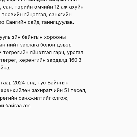
л, сан, төрийн өмчийн 12 аж ахуйн
төсвийн гүйцэтгэл, санхүүгийн
оо Сангийн сайд танилцуулав.
ууль зүйн байнгын хорооны
н нийт зарлага болон цэвэр
м төгрөгийн гүйцэтгэл гарч, урсгал
 төгрөг, хөрөнгийн зардалд 160.3
йна.
таар 2024 онд тус Байнгын
 ерөнхийлөн захирагчийн 51 төсөл,
рөгийн санхүүжилтийг олгож,
эй байгаа аж.