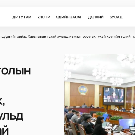
ӨДӨР ТУТАМ
УЛС ТӨР
ЭДИЙН ЗАСАГ
ДЭЛХИЙ
БУСАД
элцүүлгийг хийж, Харьяатын тухай хуульд нэмэлт оруулах тухай хуулийн төслий
тголын
,
ульд
ай