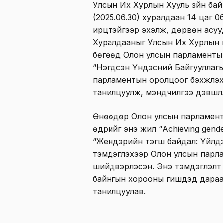
Улсын Их Хурлын Хууль зүйн б
(2025.06.30) хуралдаан 14 цаг 0
ирцтэйгээр эхэлж, дөрвөн асуу
Хуралдааныг Улсын Их Хурлын г
бөгөөд Олон улсын парламентын
“Нэгдсэн Үндэсний Байгууллагы
парламентын оролцоог бэхжүүлэх
танилцуулж, мэндчилгээ дэвшүүл
Өнөөдөр Олон улсын парламент
өдрийг энэ жил “Achieving gender
“Жендэрийн тэгш байдал: Үйлдэ
тэмдэглэхээр Олон улсын парл
шийдвэрлэсэн. Энэ тэмдэглэлт 
байнгын хорооны гишүүдэд дараа
танилцуулав.