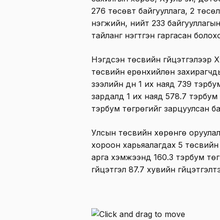
276 төсөвт байгууллага, 2 төсө
нэгжийн, нийт 233 байгууллагын 
тайланг нэгтгэн гаргасан болох
Нэгдсэн төсвийн гүйцэтгэлээр Х
төсвийн ерөнхийлөн захирагчды
зээлийн дүн 1 их наяд 739 тэрбу
зардалд 1 их наяд 578.7 тэрбум
тэрбум төгрөгийг зарцуулсан ба
Улсын төсвийн хөрөнгө оруулал
хороон харьяалагдах 5 төсвийн
арга хэмжээнд 160.3 тэрбум төг
гүйцэтгэл 87.7 хувийн гүйцэтгэлт