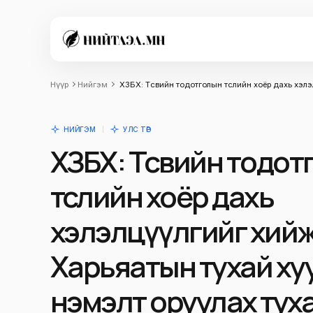
Нүүр
Нийгэм
ХЗБХ: Төсвийн тодотголын төслийн хоёр дахь хэл
НИЙГЭМ
УЛС ТӨР
ХЗБХ: Төсвийн тодо
төслийн хоёр дахь
хэлэлцүүлгийг хийж
Харьяатын тухай ху
нэмэлт оруулах тух