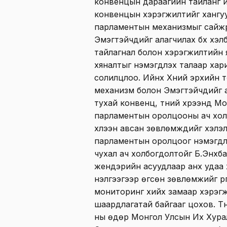
конвенцын дараагийн тайланг и
конвенцын хэрэгжилтийг хангуу
парламентын механизмыг сайжр
Эмэгтэйчүүдийг алагчилах бүх хэ
тайлагнал болон хэрэгжилтийн
хяналтыг нэмэгдүүлэх талаар ха
солилцлоо. Ийнхүү Хүний эрхийн
механизм болон Эмэгтэйчүүдийг а
тухай конвенц, түүний хүрээнд Мон
парламентын оролцооны ач холб
хүлээн авсан зөвлөмжүүдийг хэлэ
парламентын оролцоог нэмэгдүү
чухал ач холбогдолтойг Б.Энхбая
жендэрийн асуудлаар анх удаа
үнэлгээгээр өгсөн зөвлөмжийг үрг
мониторинг хийх замаар хэрэг
шаардлагатай байгааг цохов. Тү
ны өдөр Монгол Улсын Их Хура