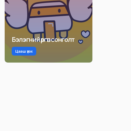
Бэлэгний өргөн сонголт
Цааш үзэх