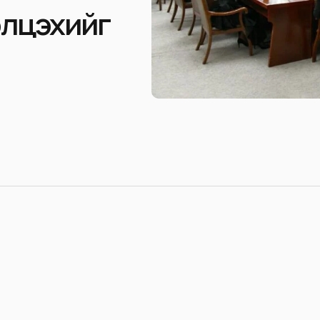
элцэхийг