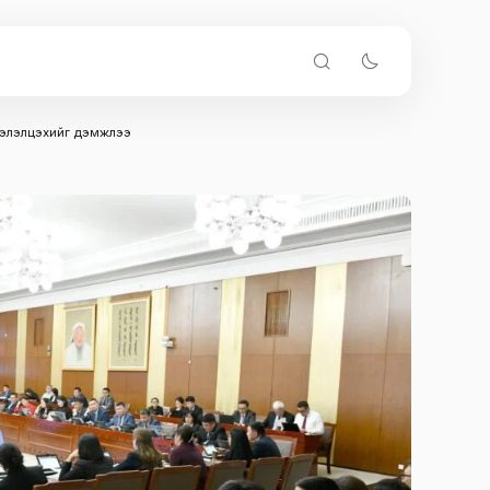
г хэлэлцэхийг дэмжлээ