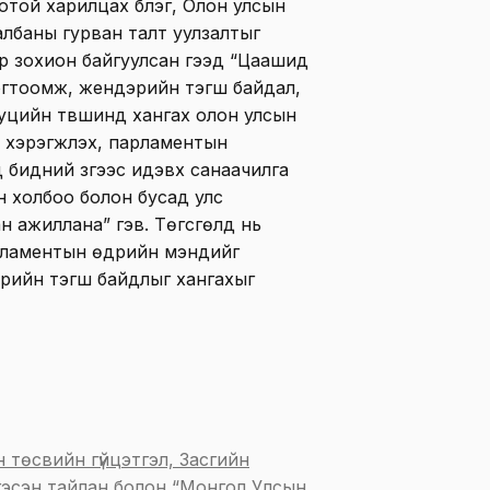
той харилцах бүлэг, Олон улсын
лбаны гурван талт уулзалтыг
р зохион байгуулсан гээд “Цаашид
тогтоомж, жендэрийн тэгш байдал,
туцийн түвшинд хангах олон улсын
й хэрэгжүүлэх, парламентын
д бидний зүгээс идэвх санаачилга
 холбоо болон бусад улс
 ажиллана” гэв. Төгсгөлд нь
арламентын өдрийн мэндийг
дэрийн тэгш байдлыг хангахыг
 төсвийн гүйцэтгэл, Засгийн
тгэсэн тайлан болон “Монгол Улсын