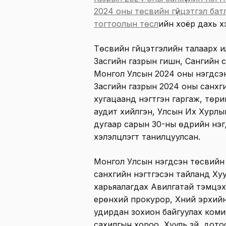
2024 оны төсвийн гүйцэтгэл ба
тогтоолын төсл
ийн хоёр дахь хэ
Төсвийн гүйцэтгэлийн талаарх и
Засгийн газрын гишүүн, Сангийн
Монгол Улсын 2024 оны нэгдсэн
Засгийн газрын 2024 оны санхүүг
хугацаанд нэгтгэн гаргаж, төри
аудит хийлгэн, Улсын Их Хурлы
дугаар сарын 30-ны өдрийн нэ
хэлэлцүүлэгт танилцуулсан.
Mонгол Улсын нэгдсэн төсвийн г
санхүүгийн нэгтгэсэн тайланд Ху
харьяалагдах Авилгатай тэмцэх 
ерөнхий прокурор, Хүний эрхийн
удирдан зохион байгуулах комис
сахилгын хороо, Хууль зүй, дот