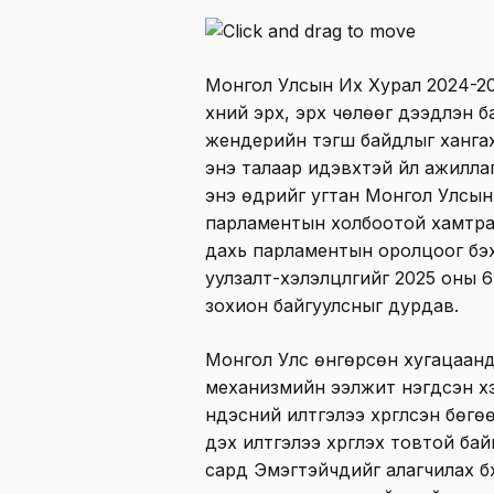
Монгол Улсын Их Хурал 2024-2
хүний эрх, эрх чөлөөг дээдлэн 
жендерийн тэгш байдлыг хангах
энэ талаар идэвхтэй үйл ажилла
энэ өдрийг угтан Монгол Улсын
парламентын холбоотой хамтра
дахь парламентын оролцоог бэх
уулзалт-хэлэлцүүлгийг 2025 оны 
зохион байгуулсныг дурдав.
Монгол Улс өнгөрсөн хугацаанд
механизмийн ээлжит нэгдсэн хэл
үндэсний илтгэлээ хүргүүлсэн бө
дэх илтгэлээ хүргүүлэх товтой ба
сард Эмэгтэйчүүдийг алагчилах б