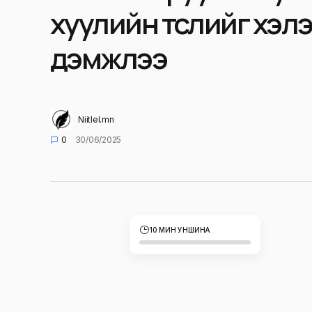
хуулийн төслийг хэл
дэмжлээ
Niitlel.mn
0
30/06/2025
10 МИН УНШИНА