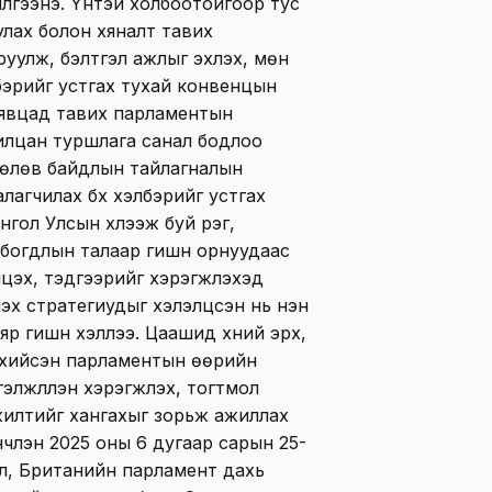
лгээнэ. Үүнтэй холбоотойгоор тус
лах болон хяналт тавих
уулж, бэлтгэл ажлыг эхлэх, мөн
лбэрийг устгах тухай конвенцын
 явцад тавих парламентын
рилцан туршлага санал бодлоо
 төлөв байдлын тайлагналын
лагчилах бүх хэлбэрийг устгах
гол Улсын хүлээж буй үүрэг,
огдлын талаар гишүүн орнуудаас
лцэх, тэдгээрийг хэрэгжүүлэхэд
лэх стратегиудыг хэлэлцсэн нь нэн
р гишүүн хэллээ. Цаашид хүний эрх,
 хийсэн парламентын өөрийн
элжлүүлэн хэрэгжүүлэх, тогтмол
жилтийг хангахыг зорьж ажиллах
үнчлэн 2025 оны 6 дугаар сарын 25-
л, Британийн парламент дахь