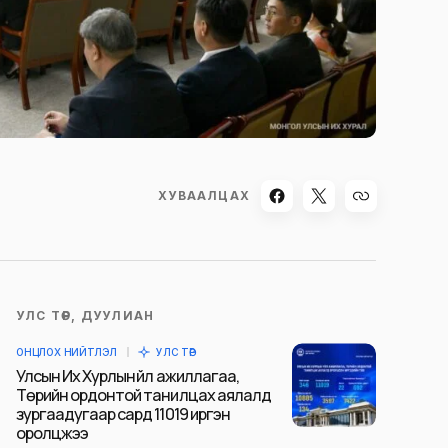
ХУВААЛЦАХ
УЛС ТӨР, ДУУЛИАН
ОНЦЛОХ НИЙТЛЭЛ
УЛС ТӨР
Улсын Их Хурлын үйл ажиллагаа,
Төрийн ордонтой танилцах аялалд
зургаадугаар сард 11019 иргэн
оролцжээ