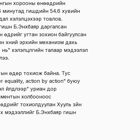
айнгын хорооны өнөөдрийн
6 минутад гишүүдийн 54.6 хувийн
дал хэлэлцэхээр товлов.
ишүүн Б.Энхбаяр даргалсан
 өдрийг угтан зохион байгуулсан
н хүний эрхийн механизм дахь
 нь” хэлэлцүүлгийн талаар мэдээлэл
лээ.
ын өдөр тохиож байна. Тус
 equality, action by action” буюу
л үйлдлээр” уриан дор
аментын холбооноос
өдрийг тохиолдуулан Хууль зүйн
х мэдээллийг Б.Энхбаяр гишүүн