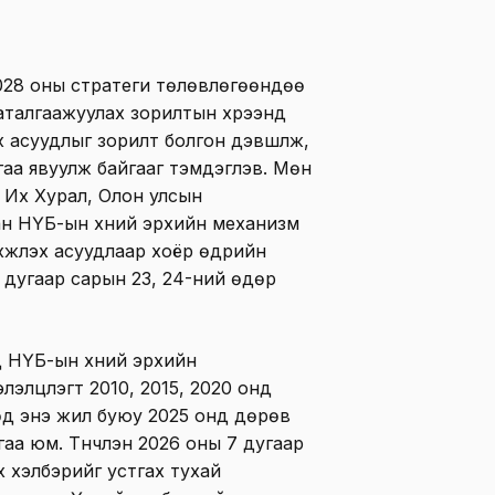
028 оны стратеги төлөвлөгөөндөө
баталгаажуулах зорилтын хүрээнд
 асуудлыг зорилт болгон дэвшүүлж,
гаа явуулж байгааг тэмдэглэв. Мөн
 Их Хурал, Олон улсын
н НҮБ-ын хүний эрхийн механизм
жүүлэх асуудлаар хоёр өдрийн
6 дугаар сарын 23, 24-ний өдөр
 НҮБ-ын хүний эрхийн
элцүүлэгт 2010, 2015, 2020 онд
гөөд энэ жил буюу 2025 онд дөрөв
йгаа юм. Түүнчлэн 2026 оны 7 дугаар
үх хэлбэрийг устгах тухай