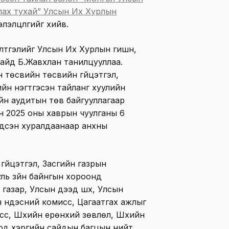
тлах тухай” Улсын Их Хурлын
лэлцүүлгийг хийв.
лтгэлийг Улсын Их Хурлын гишүүн,
 сайд Б.Жавхлан танилцууллаа.
 төсвийн төсвийн гүйцэтгэл,
ийн нэгтгэсэн тайланг хуулийн
йн аудитын төв байгууллагаар
н 2025 оны хаврын чуулганы 6
гдсэн хуралдаанаар анхны
үйцэтгэл, Засгийн газрын
уль зүйн байнгын хороонд
газар, Улсын дээд шүүх, Улсын
 үндэсний комисс, Цагаатгах ажлыг
с, Шүүхийн ерөнхий зөвлөл, Шүүхийн
оод хэргийн сайдын багцын нийт