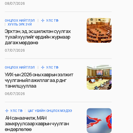
08/07/2026
ОНЦЛОХ НИЙТЛЭЛ
УЛС ТӨР
ХУУЛЬ ЭРХ ЗҮЙ
Эрхтэн, эд, эс шилжүүлэн суулгах
тухай хуулийг ердийн журмаар
дагаж мөрдөнө
07/07/2026
ОНЦЛОХ НИЙТЛЭЛ
УЛС ТӨР
УИХ-ын 2026 оны хаврын ээлжит
чуулганы үйл ажиллагаа, үр дүнг
танилцууллаа
06/07/2026
УЛС ТӨР
ЦАГ ҮЕИЙН ОНЦЛОХ МЭДЭЭ
АН санаачилж, МАН
замхруулсаар хаврын чуулган
өндөрлөлөө