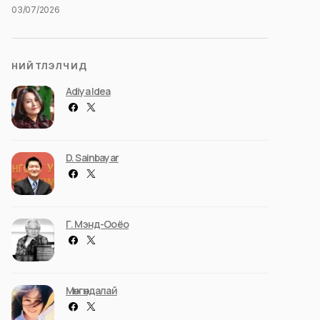
03/07/2026
НИЙТЛЭЛЧИД
Adiya Idea
D. Sainbayar
Г. Мэнд-Ооёо
Мөнгөндалай