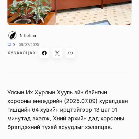
Niitlel.mn
0
09/07/2025
ХУВААЛЦАХ
Улсын Их Хурлын Хууль зүйн байнгын
хорооны өнөөдрийн (2025.07.09) хуралдаан
гишүүдийн 64 хувийн ирцтэйгээр 13 цаг 01
минутад эхэлж, Хүний эрхийн дэд хорооны
бүрэлдэхүүний тухай асуудлыг хэлэлцэв.