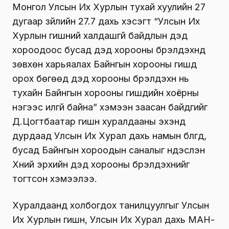
Монгол Улсын Их Хурлын тухай хуулийн 27
дугаар зүйлийн 27.7 дахь хэсэгт “Улсын Их
Хурлын гишүүний халдашгүй байдлын дэд
хороодоос бусад дэд хорооны бүрэлдэхүүнд
зөвхөн харьяалах Байнгын хорооны гишүүд
орох бөгөөд дэд хорооны бүрэлдэхүүн нь
тухайн Байнгын хорооны гишүүдийн хоёрны
нэгээс илүүгүй байна” хэмээн заасан байдгийг
Д.Цогтбаатар гишүүн хуралдааны эхэнд
дурдаад Улсын Их Хурал дахь намын бүлгүүд,
бусад Байнгын хороодын саналыг үндэслэн
Хүний эрхийн дэд хорооны бүрэлдэхүүнийг
тогтсон хэмээлээ.
Хуралдаанд холбогдох танилцуулгыг Улсын
Их Хурлын гишүүн, Улсын Их Хурал дахь МАН-