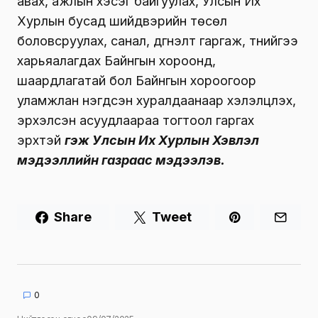
авах, ажлын хэсэг байгуулах, Улсын Их
Хурлын бусад шийдвэрийн төсөл
боловсруулах, санал, дүгнэлт гаргаж, түүнийгээ
харьяалагдах Байнгын хороонд,
шаардлагатай бол Байнгын хороогоор
уламжлан нэгдсэн хуралдаанаар хэлэлцүүлэх,
эрхэлсэн асуудлаараа тогтоол гаргах
эрхтэй
гэж Улсын Их Хурлын Хэвлэл
мэдээллийн газраас мэдээлэв.
Share
Tweet
0