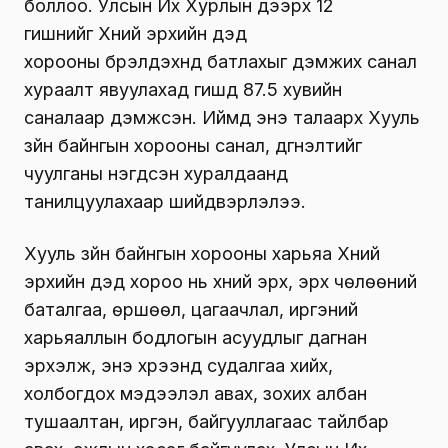
боллоо. Улсын Их Хурлын дээрх 12
гишүүнийг Хүний эрхийн дэд
хорооны бүрэлдэхүүнд батлахыг дэмжих санал
хураалт явуулахад гишүүд 87.5 хувийн
саналаар дэмжсэн. Иймд энэ талаарх Хууль
зүйн байнгын хорооны санал, дүгнэлтийг
чуулганы нэгдсэн хуралдаанд
танилцуулахаар шийдвэрлэлээ.
Хууль зүйн байнгын хорооны харьяа Хүний
эрхийн дэд хороо нь хүний эрх, эрх чөлөөний
баталгаа, өршөөл, цагаачлал, иргэний
харьяаллын бодлогын асуудлыг дагнан
эрхэлж, энэ хүрээнд судалгаа хийх,
холбогдох мэдээлэл авах, зохих албан
тушаалтан, иргэн, байгууллагаас тайлбар