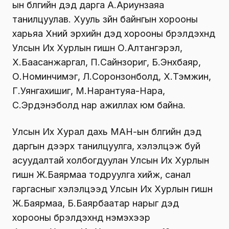
ын бүлгийн дэд дарга А.Ариунзаяа
танилцуулав. Хууль зүйн байнгын хорооны
харьяа Хүний эрхийн дэд хорооны бүрэлдэхүүнд
Улсын Их Хурлын гишүүн О.Алтангэрэл,
Х.Баасанжаргал, П.Сайнзориг, Б.Энхбаяр,
О.Номинчимэг, Л.Соронзонболд, Х.Тэмүүжин,
Г.Уянгахишиг, М.Нарантуяа-Нара,
С.Эрдэнэболд нар ажиллах юм байна.
Улсын Их Хурал дахь МАН-ын бүлгийн дэд
даргын дээрх танилцуулга, хэлэлцэж буй
асуудалтай холбогдуулан Улсын Их Хурлын
гишүүн Ж.Баярмаа тодруулга хийж, санал
гаргасныг хэлэлцээд Улсын Их Хурлын гишүүн
Ж.Баярмаа, Б.Баярбаатар нарыг дэд
хорооны бүрэлдэхүүнд нэмэхээр