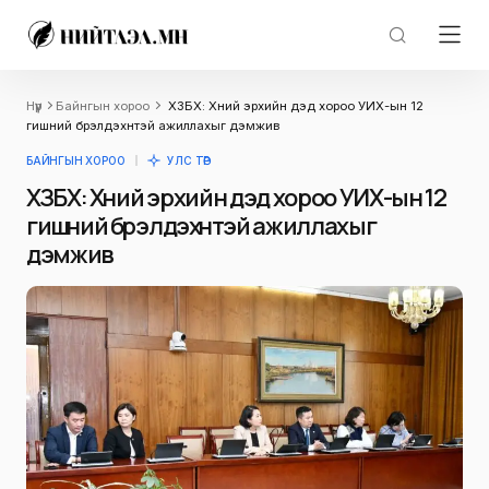
Нүүр
Байнгын хороо
ХЗБХ: Хүний эрхийн дэд хороо УИХ-ын 12
гишүүний бүрэлдэхүүнтэй ажиллахыг дэмжив
БАЙНГЫН ХОРОО
УЛС ТӨР
ХЗБХ: Хүний эрхийн дэд хороо УИХ-ын 12
гишүүний бүрэлдэхүүнтэй ажиллахыг
дэмжив