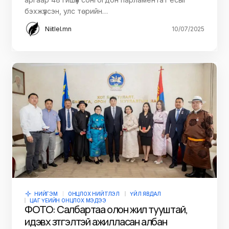
бэхжүүлсэн, улс төрийн…
Niitlel.mn
10/07/2025
НИЙГЭМ
ОНЦЛОХ НИЙТЛЭЛ
ҮЙЛ ЯВДАЛ
ЦАГ ҮЕИЙН ОНЦЛОХ МЭДЭЭ
ФОТО: Салбартаа олон жил тууштай,
идэвх зүтгэлтэй ажилласан албан