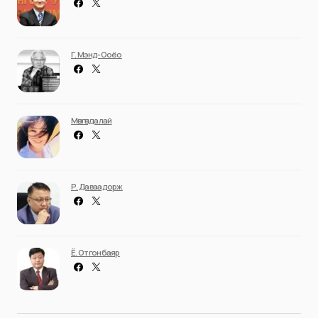
Г. Мэнд-Ооёо
Мөнгөндалай
Р. Даваадорж
Ё. Отгонбаяр