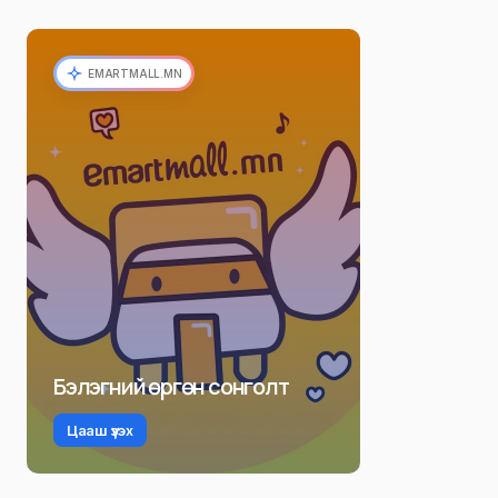
EMARTMALL.MN
Бэлэгний өргөн сонголт
Цааш үзэх