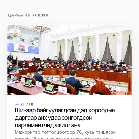
ДАРАА НЬ УНШИХ
УЛС ТӨР
Шинээр байгуулагдсан дэд хороодын
даргаар анх удаа сонгогдсон
парламентчид ажиллана
Мажоритар тогтолцоогоор 78, хувь тэнцүүлсэн
аргаар 48 гишүүн сонгогдон парламентат ёсыг