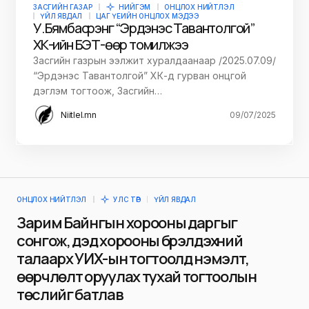
ЗАСГИЙН ГАЗАР
НИЙГЭМ
ОНЦЛОХ НИЙТЛЭЛ
ҮЙЛ ЯВДАЛ
ЦАГ ҮЕИЙН ОНЦЛОХ МЭДЭЭ
У.Бямбасүрэнг “Эрдэнэс Тавантолгой”
ХК-ийн БЭТ-өөр томилжээ
Засгийн газрын ээлжит хуралдаанаар /2025.07.09/
“Эрдэнэс Тавантолгой” ХК-д гурван онцгой
дэглэм тогтоож, Засгийн…
Niitlel.mn
09/07/2025
ОНЦЛОХ НИЙТЛЭЛ
УЛС ТӨР
ҮЙЛ ЯВДАЛ
Зарим Байнгын хорооны даргыг
сонгож, дэд хорооны бүрэлдэхүүний
талаарх УИХ-ын тогтоолд нэмэлт,
өөрчлөлт оруулах тухай тогтоолын
төслийг батлав