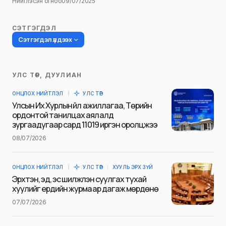
Нийтлэсэн огноо
09/07/2025
СЭТГЭГДЭЛ
Сэтгэгдэл үлдээх
УЛС ТӨР, ДУУЛИАН
Таны имэйл хаягийг нийтлэхгүй.
ОНЦЛОХ НИЙТЛЭЛ
УЛС ТӨР
Шаардлагатай талбаруудыг
*
гэж
Улсын Их Хурлын үйл ажиллагаа, Төрийн
тэмдэглэсэн
ордонтой танилцах аялалд
зургаадугаар сард 11019 иргэн оролцжээ
Name
*
08/07/2026
ОНЦЛОХ НИЙТЛЭЛ
УЛС ТӨР
ХУУЛЬ ЭРХ ЗҮЙ
E-mail
*
Эрхтэн, эд, эс шилжүүлэн суулгах тухай
хуулийг ердийн журмаар дагаж мөрдөнө
07/07/2026
Сэтгэгдэл
*