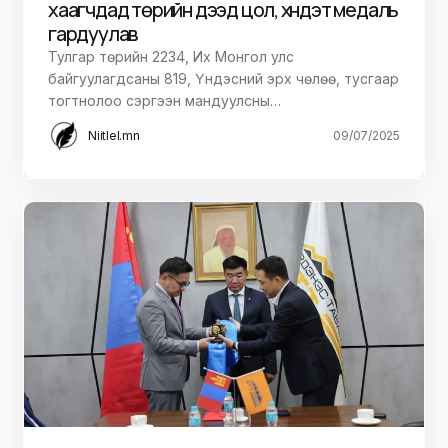
хаагчдад төрийн дээд цол, хүндэт медаль
гардуулав
Тулгар төрийн 2234, Их Монгол улс
байгуулагдсаны 819, Үндэсний эрх чөлөө, тусгаар
тогтнолоо сэргээн мандуулсны…
Niitlel.mn
09/07/2025