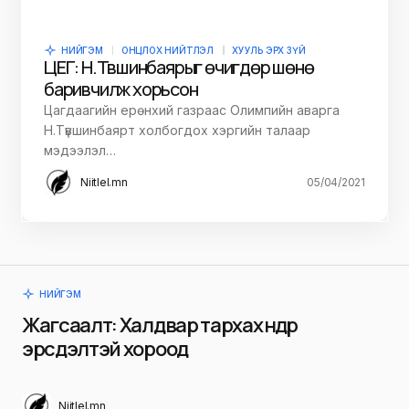
НИЙГЭМ
ОНЦЛОХ НИЙТЛЭЛ
ХУУЛЬ ЭРХ ЗҮЙ
ЦЕГ: Н.Түвшинбаярыг өчигдөр шөнө
баривчилж хорьсон
Цагдаагийн ерөнхий газраас Олимпийн аварга
Н.Түвшинбаярт холбогдох хэргийн талаар
мэдээлэл…
Niitlel.mn
05/04/2021
НИЙГЭМ
Жагсаалт: Халдвар тархах өндөр
эрсдэлтэй хороод
Niitlel.mn