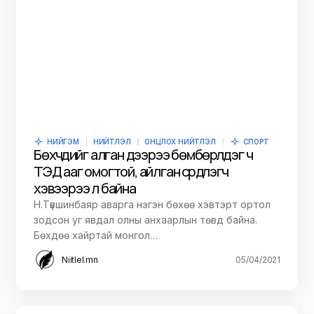
НИЙГЭМ
НИЙТЛЭЛ
ОНЦЛОХ НИЙТЛЭЛ
СПОРТ
Бөхчүүдийг алган дээрээ бөмбөрүүлдэг ч
ТЭД ааг омогтой, айлган сүрдүүлэгч
хэвээрээ л байна
Н.Түвшинбаяр аварга нэгэн бөхөө хэвтэрт ортол
зодсон уг явдал олны анхаарлын төвд байна.
Бөхдөө хайртай монгол…
Niitlel.mn
05/04/2021