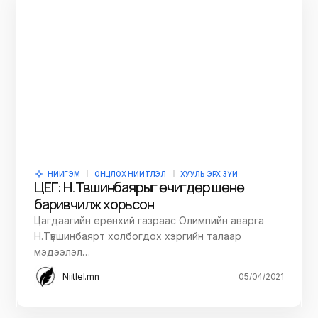
НИЙГЭМ
ОНЦЛОХ НИЙТЛЭЛ
ХУУЛЬ ЭРХ ЗҮЙ
ЦЕГ: Н.Түвшинбаярыг өчигдөр шөнө
баривчилж хорьсон
Цагдаагийн ерөнхий газраас Олимпийн аварга
Н.Түвшинбаярт холбогдох хэргийн талаар
мэдээлэл…
Niitlel.mn
05/04/2021