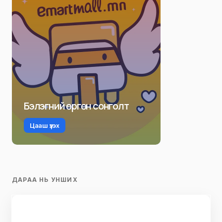
Бэлэгний өргөн сонголт
Цааш үзэх
ДАРАА НЬ УНШИХ