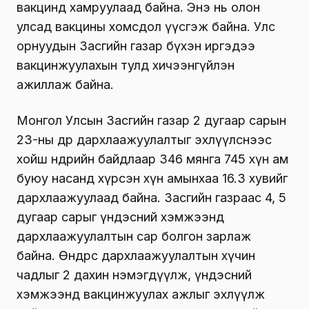
вакцинд хамруулаад байна. Энэ нь олон
улсад вакцины хомсдол үүсгэж байна. Улс
орнуудын Засгийн газар бүхэн иргэдээ
вакцинжуулахын тулд хичээнгүйлэн
ажиллаж байна.
Монгол Улсын Засгийн газар 2 дугаар сарын
23-ны өдөр дархлаажуулалтыг эхлүүлснээс
хойш өнөөдрийн байдлаар 346 мянга 745 хүн ам
буюу насанд хүрсэн хүн амынхаа 16.3 хувийг
дархлаажуулаад байна. Засгийн газраас 4, 5
дугаар сарыг үндэсний хэмжээнд
дархлаажуулалтын сар болгон зарлаж
байна. Өнөөдрөөс дархлаажуулалтын хүчин
чадлыг 2 дахин нэмэгдүүлж, үндэсний
хэмжээнд вакцинжуулах ажлыг эхлүүлж