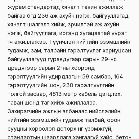
журам стандартад хяналт тавин ажиллаж
байгаа бөгөөд 236 аж ахуйн нэгж, байгууллагад
хяналт шалгалт хийж, зөрчилтэй аж ахуйн
нэгж, байгууллага, иргэнд хугацаатай үүрэг
өгч ажиллажээ. Түүнчлэн нийтийн эзэмшлийн
гудамж, зам, талбайн гэрэлтүүлэг хариуцсан
байгууллагууд гуравдугаар сарын 29-нөөс
дөрөвдүгээр сарын 2-ны хооронд
гэрэлтүүлгийн удирдлагын 59 самбар, 164
гэрэлтүүлгийн шон, 230 гэрэлтүүлгийн
толгой засвар, 4613 метр кабель цэгцлэх,
таван шонд таг хийж ажиллалаа.
Захирагчийн ажлын албанаас нийслэлийн
нийтийн эзэмшлийн гудамж талбай, орон
сууцны хороолол доторх өнгө үзэмжгүй,
стандартын шаардлага хангаагүй хайс, бетон