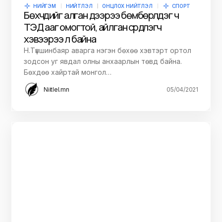
НИЙГЭМ
НИЙТЛЭЛ
ОНЦЛОХ НИЙТЛЭЛ
СПОРТ
Бөхчүүдийг алган дээрээ бөмбөрүүлдэг ч
ТЭД ааг омогтой, айлган сүрдүүлэгч
хэвээрээ л байна
Н.Түвшинбаяр аварга нэгэн бөхөө хэвтэрт ортол
зодсон уг явдал олны анхаарлын төвд байна.
Бөхдөө хайртай монгол…
Niitlel.mn
05/04/2021