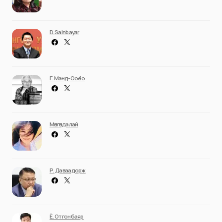
D. Sainbayar
Г. Мэнд-Ооёо
Мөнгөндалай
Р. Даваадорж
Ё. Отгонбаяр