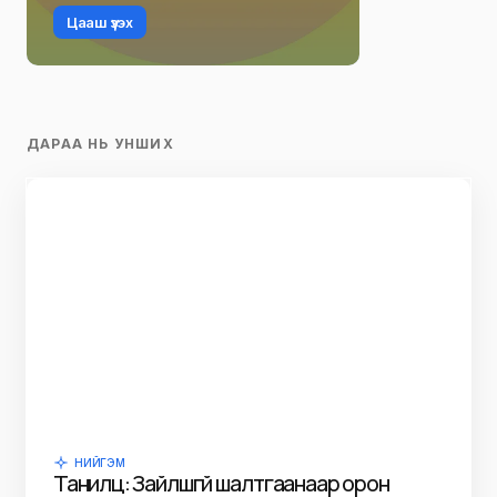
Цааш үзэх
ДАРАА НЬ УНШИХ
НИЙГЭМ
Танилц: Зайлшгүй шалтгаанаар орон