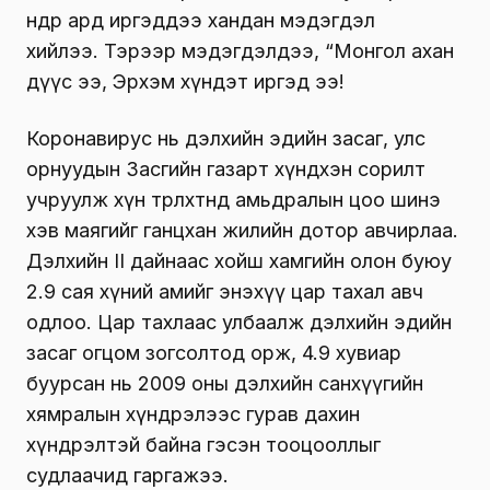
өнөөдөр ард иргэддээ хандан мэдэгдэл
хийлээ. Тэрээр мэдэгдэлдээ, “Монгол ахан
дүүс ээ, Эрхэм хүндэт иргэд ээ!
Коронавирус нь дэлхийн эдийн засаг, улс
орнуудын Засгийн газарт хүндхэн сорилт
учруулж хүн төрөлхтөнд амьдралын цоо шинэ
хэв маягийг ганцхан жилийн дотор авчирлаа.
Дэлхийн II дайнаас хойш хамгийн олон буюу
2.9 сая хүний амийг энэхүү цар тахал авч
одлоо. Цар тахлаас улбаалж дэлхийн эдийн
засаг огцом зогсолтод орж, 4.9 хувиар
буурсан нь 2009 оны дэлхийн санхүүгийн
хямралын хүндрэлээс гурав дахин
хүндрэлтэй байна гэсэн тооцооллыг
судлаачид гаргажээ.