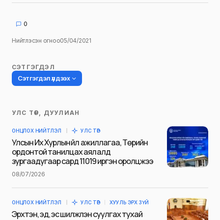
0
Нийтлэсэн огноо
05/04/2021
СЭТГЭГДЭЛ
Сэтгэгдэл үлдээх
УЛС ТӨР, ДУУЛИАН
Таны имэйл хаягийг нийтлэхгүй.
ОНЦЛОХ НИЙТЛЭЛ
УЛС ТӨР
Шаардлагатай талбаруудыг
*
гэж
Улсын Их Хурлын үйл ажиллагаа, Төрийн
тэмдэглэсэн
ордонтой танилцах аялалд
зургаадугаар сард 11019 иргэн оролцжээ
Name
*
08/07/2026
ОНЦЛОХ НИЙТЛЭЛ
УЛС ТӨР
ХУУЛЬ ЭРХ ЗҮЙ
E-mail
*
Эрхтэн, эд, эс шилжүүлэн суулгах тухай