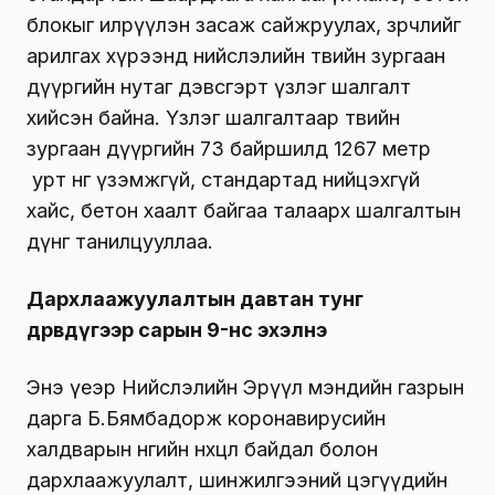
блокыг илрүүлэн засаж сайжруулах, зөрчлийг
арилгах хүрээнд нийслэлийн төвийн зургаан
дүүргийн нутаг дэвсгэрт үзлэг шалгалт
хийсэн байна. Үзлэг шалгалтаар төвийн
зургаан дүүргийн 73 байршилд 1267 метр
урт өнгө үзэмжгүй, стандартад нийцэхгүй
хайс, бетон хаалт байгаа талаарх шалгалтын
дүнг танилцууллаа.
Дархлаажуулалтын давтан тунг
дөрөвдүгээр сарын 9-нөөс эхэлнэ
Энэ үеэр Нийслэлийн Эрүүл мэндийн газрын
дарга Б.Бямбадорж коронавирусийн
халдварын өнөөгийн нөхцөл байдал болон
дархлаажуулалт, шинжилгээний цэгүүдийн