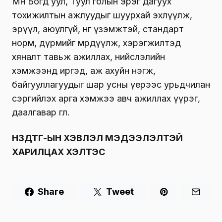
Мөн Богд уул, Туул голын эрэг дагуух
тохижилтын ажлуудыг шуурхай эхлүүлж,
эрүүл, аюулгүй, өнгө үзэмжтэй, стандарт
норм, дүрмийг мөрдүүлж, хэрэгжилтэд
хяналт тавьж ажиллах, нийслэлийн
хэмжээнд иргэд, аж ахуйн нэгж,
байгууллагуудыг шар усны үерээс урьдчилан
сэргийлэх арга хэмжээ авч ажиллах үүрэг,
даалгавар өглөө.
НЗДТГ-ЫН ХЭВЛЭЛ МЭДЭЭЛЭЛТЭЙ
ХАРИЛЦАХ ХЭЛТЭС
Share
Tweet