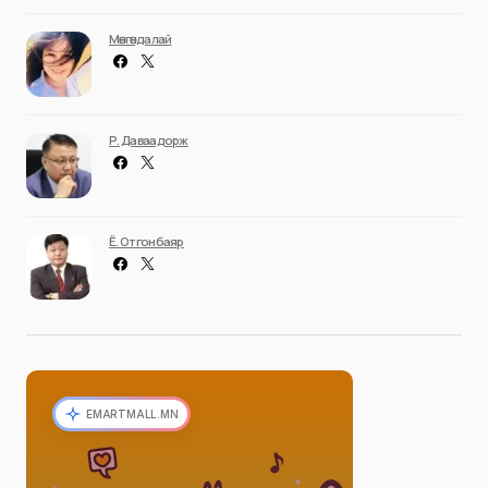
Мөнгөндалай
Р. Даваадорж
Ё. Отгонбаяр
EMARTMALL.MN