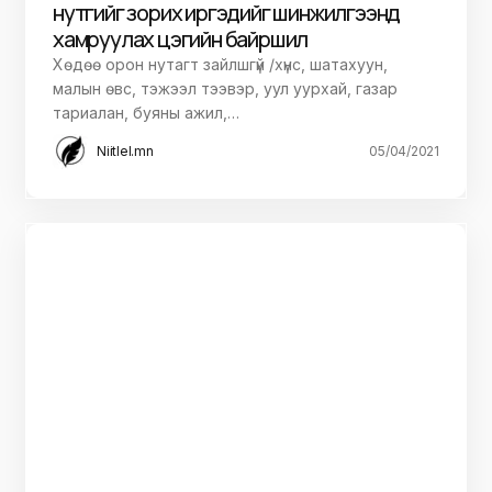
нутгийг зорих иргэдийг шинжилгээнд
хамруулах цэгийн байршил
Хөдөө орон нутагт зайлшгүй /хүнс, шатахуун,
малын өвс, тэжээл тээвэр, уул уурхай, газар
тариалан, буяны ажил,…
Niitlel.mn
05/04/2021