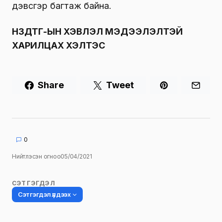
дэвсгэр багтаж байна.
НЗДТГ-ЫН ХЭВЛЭЛ МЭДЭЭЛЭЛТЭЙ
ХАРИЛЦАХ ХЭЛТЭС
Share
Tweet
0
Нийтлэсэн огноо
05/04/2021
СЭТГЭГДЭЛ
Сэтгэгдэл үлдээх