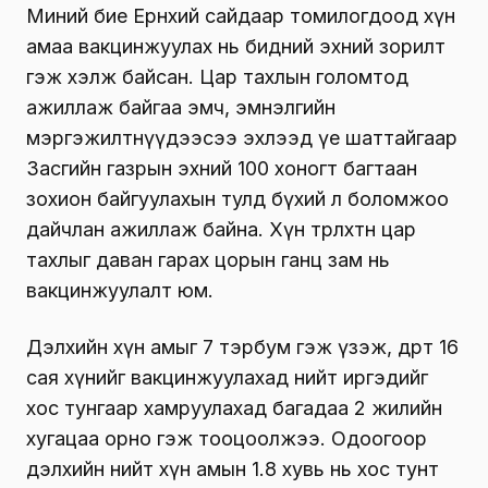
Миний бие Ерөнхий сайдаар томилогдоод хүн
амаа вакцинжуулах нь бидний эхний зорилт
гэж хэлж байсан. Цар тахлын голомтод
ажиллаж байгаа эмч, эмнэлгийн
мэргэжилтнүүдээсээ эхлээд үе шаттайгаар
Засгийн газрын эхний 100 хоногт багтаан
зохион байгуулахын тулд бүхий л боломжоо
дайчлан ажиллаж байна. Хүн төрөлхтөн цар
тахлыг даван гарах цорын ганц зам нь
вакцинжуулалт юм.
Дэлхийн хүн амыг 7 тэрбум гэж үзэж, өдөрт 16
сая хүнийг вакцинжуулахад нийт иргэдийг
хос тунгаар хамруулахад багадаа 2 жилийн
хугацаа орно гэж тооцоолжээ. Одоогоор
дэлхийн нийт хүн амын 1.8 хувь нь хос тунт