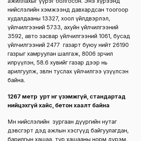
ажиллахыг үүрэг болгосон. Энэ хүрээнд
нийслэлийн хэмжээнд давхардсан тоогоор
худалдааны 13327, хоол үйлдвэрлэл,
үйлчилгээний 5733, ахуйн үйлчилгээний
3592, авто засвар үйлчилгээний 1061, бусад
үйлчилгээний 2477 газарт буюу нийт 26190
газрыг хамруулан шалгаж, 8006 зөрчил
илрүүлэн, 58.6 хувийг газар дээр нь
арилгуулж, зөвлөн туслах үйлчилгээ үзүүлсэн
байна.
1267 метр урт өнгө үзэмжгүй, стандартад
нийцэхгүй хайс, бетон хаалт байна
Мөн нийслэлийн зургаан дүүргийн нутаг
дэвсгэрт дэд ажлын хэсгүүд байгуулагдан,
барилгын хашаа, түр хашааны норм дүрэм,