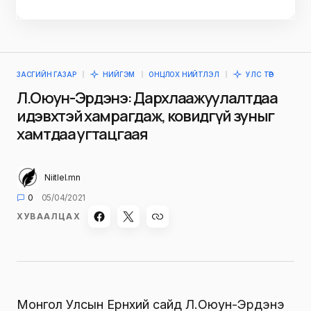
ЗАСГИЙН ГАЗАР
НИЙГЭМ
ОНЦЛОХ НИЙТЛЭЛ
УЛС ТӨР
Л.Оюун-Эрдэнэ: Дархлаажуулалтдаа
идэвхтэй хамрагдаж, ковидгүй зуныг
хамтдаа угтацгаая
Niitlel.mn
0
05/04/2021
ХУВААЛЦАХ
Монгол Улсын Ерөнхий сайд Л.Оюун-Эрдэнэ