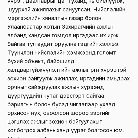
үүрэг, даалгаврыг цаг тухайд нь биелүүлж,
шуурхай ажиллахыг сануулсан. Нийслэлийн
мэргэжлийн хяналтын газар болон
Улаанбаатар хотын Захирагчийн ажлын
албанд хандсан гомдол иргэдээс их ирж
байгаа тул аудит оруулна гэдгийг хэллээ.
Түүнчлэн нийслэлийн хэмжээнд голомт
бүхий объект, байршилд
халдваргүйжүүлэлтийн ажлыг өргөн хүрээтэй
зохион байгуулж ажиллах, иргэдийн амьдрах
орчныг сайжруулах ажлын хүрээнд
дүүргүүдийн нутаг дэвсгэрт байгаа
барилгын болон бусад чиглэлээр ухаад
орхисон нүх, овоолсон шороо зэргийг
цэгцлэх ажлыг зохион байгуулахыг
холбогдох албаныханд үүрэг болгосон юм.