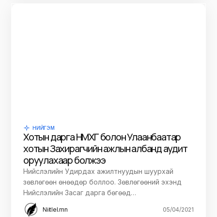
НИЙГЭМ
Хотын дарга НМХГ болон Улаанбаатар
хотын Захирагчийн ажлын албанд аудит
оруулахаар болжээ
Нийслэлийн Удирдах ажилтнуудын шуурхай
зөвлөгөөн өнөөдөр боллоо. Зөвлөгөөний эхэнд
Нийслэлийн Засаг дарга бөгөөд…
Niitlel.mn
05/04/2021