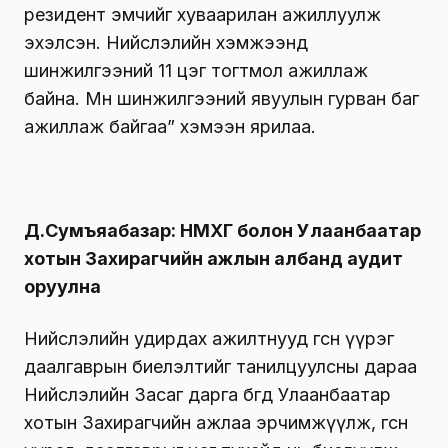
резидент эмчийг хуваарилан ажиллуулж
эхэлсэн. Нийслэлийн хэмжээнд
шинжилгээний 11 цэг тогтмол ажиллаж
байна. Мөн шинжилгээний явуулын гурван баг
ажиллаж байгаа” хэмээн ярилаа.
Д.Сумъяабазар: НМХГ болон Улаанбаатар
хотын Захирагчийн ажлын албанд аудит
оруулна
Нийслэлийн удирдах ажилтнууд өгсөн үүрэг
даалгаврын биелэлтийг танилцуулсны дараа
Нийслэлийн Засаг дарга бөгөөд Улаанбаатар
хотын Захирагчийн ажлаа эрчимжүүлж, өгсөн