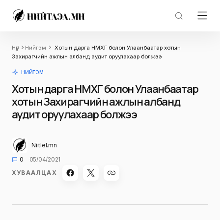
Нүүр
Нийгэм
Хотын дарга НМХГ болон Улаанбаатар хотын
Захирагчийн ажлын албанд аудит оруулахаар болжээ
НИЙГЭМ
Хотын дарга НМХГ болон Улаанбаатар
хотын Захирагчийн ажлын албанд
аудит оруулахаар болжээ
Niitlel.mn
0
05/04/2021
ХУВААЛЦАХ