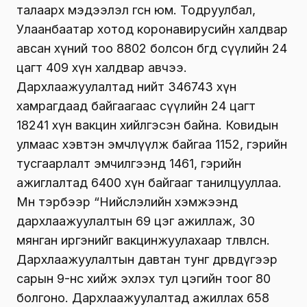
талаарх мэдээлэл өгсөн юм. Тодруулбал,
Улаанбаатар хотод коронавирусийн халдвар
авсан хүний тоо 8802 болсон бөгөөд сүүлийн 24
цагт 409 хүн халдвар авчээ.
Дархлаажуулалтад нийт 346743 хүн
хамрагдаад байгаагаас сүүлийн 24 цагт
18241 хүн вакцин хийлгэсэн байна. Ковидын
улмаас хэвтэн эмчлүүлж байгаа 1152, гэрийн
тусгаарлалт эмчилгээнд 1461, гэрийн
ажиглалтад 6400 хүн байгааг танилцууллаа.
Мөн тэрбээр “Нийслэлийн хэмжээнд
дархлаажуулалтын 69 цэг ажиллаж, 30
мянган иргэнийг вакцинжуулахаар төлөвлөсөн.
Дархлаажуулалтын давтан тунг дөрөвдүгээр
сарын 9-нөөс хийж эхлэх тул цэгийн тоог 80
болгоно. Дархлаажуулалтад ажиллах 658