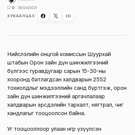
0
05/04/2021
ХУВААЛЦАХ
Нийслэлийн онцгой комиссын Шуурхай
штабын Орон зайн дүн шинжилгээний
бүлгээс гуравдугаар сарын 15-30-ны
хооронд батлагдсан халдварын 2552
тохиолдлыг мэдээллийн санд бүртгэж, орон
зайн дүн шинжилгээний аргачлалаар
халдварын эрсдэлийн тархалт, нягтрал, чиг
хандлагыг тооцоолсон байна.
Уг тооцооллоор улаан өнгөөр үзүүлсэн