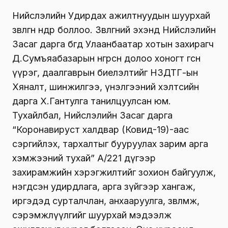
Нийслэлийн Удирдах ажилтнуудын шуурхай
зөвлөгөөн өнөөдөр боллоо. Зөвлөгөөний эхэнд Нийслэлийн
Засаг дарга бөгөөд Улаанбаатар хотын захирагч
Д.Сумъяабазарын өнгөрсөн долоо хоногт өгсөн
үүрэг, даалгаврын биелэлтийг НЗДТГ-ын
Хяналт, шинжилгээ, үнэлгээний хэлтсийн
дарга Х.Гантулга танилцуулсан юм.
Тухайлбал, Нийслэлийн Засаг дарга
“Коронавируст халдвар (Ковид-19)-аас
сэргийлэх, тархалтыг бууруулах зарим арга
хэмжээний тухай” А/221 дүгээр
захирамжийн хэрэгжилтийг зохион байгуулж,
нэгдсэн удирдлага, арга зүйгээр хангаж,
иргэдэд сурталчлан, анхааруулга, зөвлөмж,
сэрэмжлүүлгийг шуурхай мэдээлж