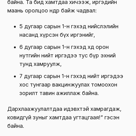
байна. Та бид хамтдаа хичээж, иргэдийн
маань оролцоо өндөр байж чадвал:
5 дугаар сарын 1-н гэхэд нийслэлийн
насанд хүрсэн бүх иргэнийг,
6 дугаар сарын 1-н гэхэд хөдөө орон
нутгийн нийт иргэдээ тус бүр эхний
тунд хамруулж,
7 дугаар сарын 1-н гэхэд нийт иргэдээ
хос тунгаар вакцинжуулах томоохон
зорилт тавин ажиллаж байна.
Дархлаажуулалтдаа идэвхтэй хамрагдаж,
ковидгүй зуныг хамтдаа угтацгаая!” гэсэн
байна.