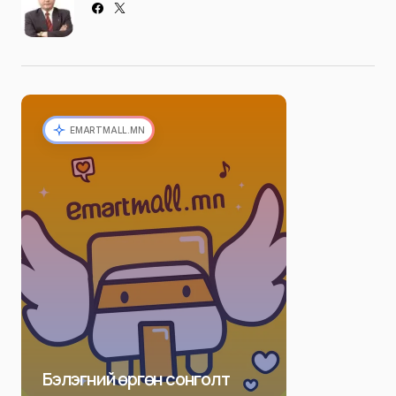
EMARTMALL.MN
Бэлэгний өргөн сонголт