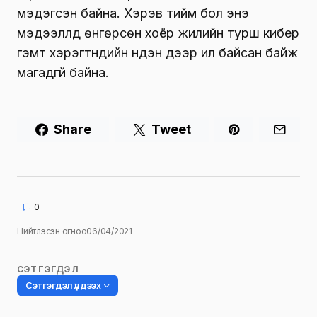
мэдэгсэн байна. Хэрэв тийм бол энэ
мэдээллүүд өнгөрсөн хоёр жилийн турш кибер
гэмт хэрэгтнүүдийн нүдэн дээр ил байсан байж
магадгүй байна.
Share
Tweet
0
Нийтлэсэн огноо
06/04/2021
СЭТГЭГДЭЛ
Сэтгэгдэл үлдээх