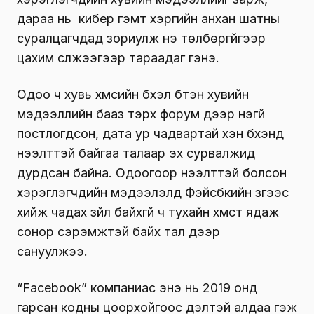
дараа нь кибер гэмт хэргийн анхан шатны
суралцагчдад зориулж үнэ төлбөргүйгээр
цахим сүлжээгээр тараадаг гэнэ.
Одоо ч хувь хүмүүсийн бүхэл бүтэн хувийн
мэдээллийн бааз тэрхүү форум дээр үнэгүй
постлогдсон, дата ур чадвартай хэн бүхэнд
нээлттэй байгаа талаар эх сурвалжид
дурдсан байна. Одоогоор нээлттэй болсон
хэрэглэгчдийн мэдээлэлд Фэйсбүүкийн зүгээс
хийж чадах зүйл байхгүй ч тухайн хүмүүст ядаж
сонор сэрэмжтэй байх тал дээр
сануулжээ.
“Facebook” компаниас энэ нь 2019 онд
гарсан кодны цоорхойгоос үүдэлтэй алдаа гэж