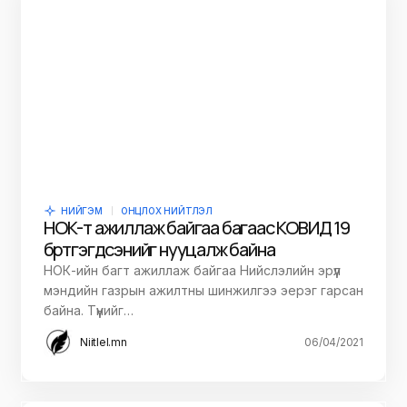
НИЙГЭМ
ОНЦЛОХ НИЙТЛЭЛ
НОК-т ажиллаж байгаа багаас КОВИД 19
бүртгэгдсэнийг нууцалж байна
НОК-ийн багт ажиллаж байгаа Нийслэлийн эрүүл
мэндийн газрын ажилтны шинжилгээ эерэг гарсан
байна. Түүнийг…
Niitlel.mn
06/04/2021