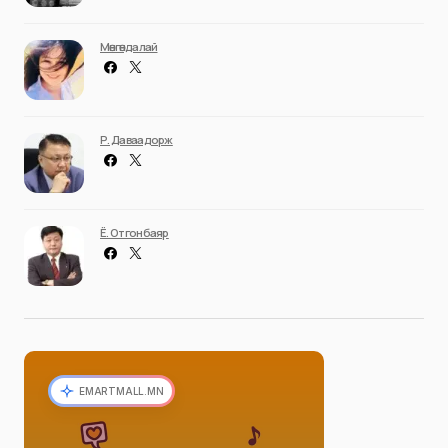
Мөнгөндалай
Р. Даваадорж
Ё. Отгонбаяр
EMARTMALL.MN