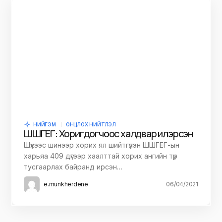
НИЙГЭМ
ОНЦЛОХ НИЙТЛЭЛ
ШШГЕГ: Хоригдогчоос халдвар илэрсэн
Шүүхээс шинээр хорих ял шийтгүүлэн ШШГЕГ-ын
харьяа 409 дүгээр хаалттай хорих ангийн түр
тусгаарлах байранд ирсэн…
e.munkherdene
06/04/2021