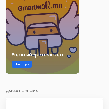
Бэлэгний өргөн сонголт
Цааш үзэх
ДАРАА НЬ УНШИХ