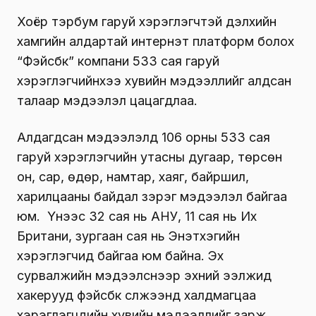
Хоёр тэрбум гаруй хэрэглэгчтэй дэлхийн
хамгийн алдартай интернэт платформ болох
“Фэйсбүүк” компани 533 сая гаруй
хэрэглэгчийнхээ хувийн мэдээллийг алдсан
талаар мэдээлэл цацагдлаа.
Алдагдсан мэдээлэлд 106 орны 533 сая
гаруй хэрэглэгчийн утасны дугаар, төрсөн
он, сар, өдөр, намтар, хаяг, байршил,
харилцааны байдал зэрэг мэдээлэл байгаа
юм. Үүнээс 32 сая нь АНУ, 11 сая нь Их
Британи, зургаан сая нь Энэтхэгийн
хэрэглэгчид байгаа юм байна. Эх
сурвалжийн мэдээлснээр эхний ээлжид
хакерууд фэйсбүүк сүлжээнд халдмагцаа
хэрэглэгчдийн хувийн мэдээллийг зарж,