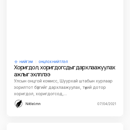
НИЙГЭМ
ОНЦЛОХ НИЙТЛЭЛ
Хоригдол, хоригдогсдыг дархлаажуулах
ажлыг эхлүүллээ
Улсын онцгой комисс, Шуурхай штабын хурлаар
зорилтот бүлгийг дархлаажуулах, түүний дотор
хоригдол, хоригдогсод,…
Niitlel.mn
07/04/2021