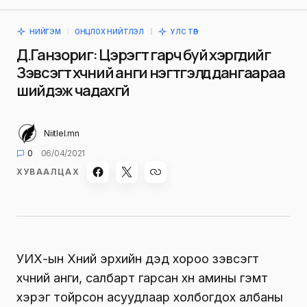
НИЙГЭМ
ОНЦЛОХ НИЙТЛЭЛ
УЛС ТӨР
Д.Ганзориг: Цэрэгт гарч буй хэргүүдийг
Зэвсэгт хүчний анги нэгтгэлүүд дангаараа
шийдэж чадахгүй
Niitlel.mn
0
06/04/2021
ХУВААЛЦАХ
УИХ-ын Хүний эрхийн дэд хороо зэвсэгт
хүчний анги, салбарт гарсан хүн амины гэмт
хэрэг тойрсон асуудлаар холбогдох албаны