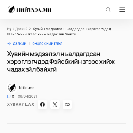
Нүүр
Дэлхий
Хувийн мэдээлэл нь алдагдсан хэрэглэгчдэд
Фэйсбүүкийн зүгээс хийж чадах зүйл байхгүй
ДЭЛХИЙ
ОНЦЛОХ НИЙТЛЭЛ
Хувийн мэдээлэл нь алдагдсан
хэрэглэгчдэд Фэйсбүүкийн зүгээс хийж
чадах зүйл байхгүй
Niitlel.mn
0
06/04/2021
ХУВААЛЦАХ