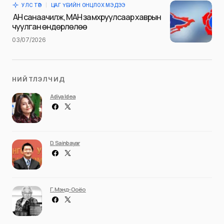
УЛС ТӨР
ЦАГ ҮЕИЙН ОНЦЛОХ МЭДЭЭ
Илгээх
АН санаачилж, МАН замхруулсаар хаврын
чуулган өндөрлөлөө
03/07/2026
НИЙТЛЭЛЧИД
Adiya Idea
D. Sainbayar
Г. Мэнд-Ооёо