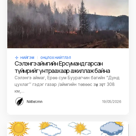
НИЙГЭМ
ОНЦЛОХ НИЙТЛЭЛ
Сэлэнгэ аймгийн Ерөө суманд гарсан
түймрийг унтраахаар ажиллаж байна
Сэлэнгэ аймаг, Ерөө сум Буурагчин багийн “Дунд
цухлаг’’ гэдэг газар /аймгийн төвөөс зүүн зүгт 308
км,…
Niitlel.mn
19/05/2026