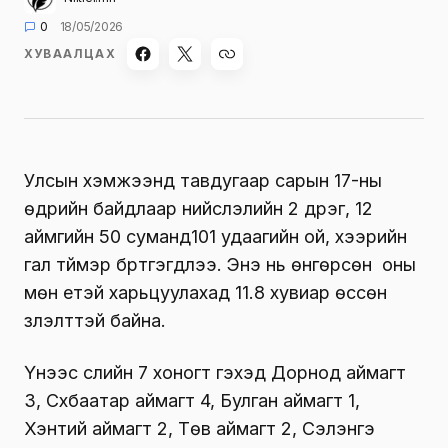
0
18/05/2026
ХУВААЛЦАХ
Улсын хэмжээнд тавдугаар сарын 17-ны
өдрийн байдлаар нийслэлийн 2 дүүрэг, 12
аймгийн 50 суманд101 удаагийн ой, хээрийн
гал түймэр бүртгэгдлээ. Энэ нь өнгөрсөн оны
мөн үетэй харьцуулахад 11.8 хувиар өссөн
үзүүлэлттэй байна.
Үүнээс сүүлийн 7 хоногт гэхэд Дорнод аймагт
3, Сүхбаатар аймагт 4, Булган аймагт 1,
Хэнтий аймагт 2, Төв аймагт 2, Сэлэнгэ