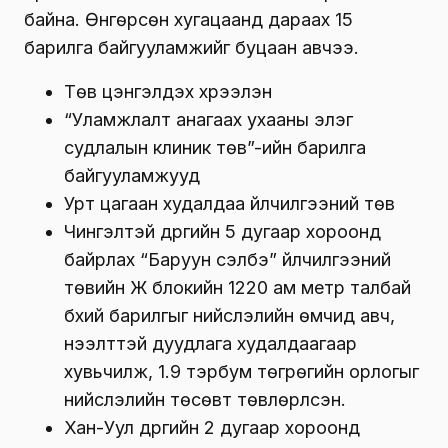
байна. Өнгөрсөн хугацаанд дараах 15
барилга байгууламжийг буцаан авчээ.
Төв цэнгэлдэх хүрээлэн
“Уламжлалт анагаах ухааны элэг
судлалын клиник төв”-ийн барилга
байгууламжууд
Урт цагаан худалдаа үйлчилгээний төв
Чингэлтэй дүүргийн 5 дугаар хороонд
байрлах “Баруун сэлбэ” үйлчилгээний
төвийн Ж блокийн 1220 ам метр талбай
бүхий барилгыг нийслэлийн өмчид авч,
нээлттэй дуудлага худалдаагаар
хувьчилж, 1.9 тэрбум төгрөгийн орлогыг
нийслэлийн төсөвт төвлөрүүлсэн.
Хан-Уул дүүргийн 2 дугаар хороонд