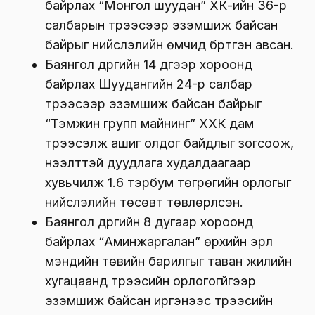
байрлах “Монгол шуудан” ХК-ийн 36-р
салбарын түрээсээр эзэмшиж байсан
байрыг нийслэлийн өмчид бүртгэн авсан.
Баянгол дүүргийн 14 дүгээр хороонд
байрлах Шуудангийн 24-р салбар
түрээсээр эзэмшиж байсан байрыг
“Тэмүүжин групп майнинг” ХХК дам
түрээсэлж ашиг олдог байдлыг зогсоож,
нээлттэй дуудлага худалдаагаар
хувьчилж 1.6 тэрбум төгрөгийн орлогыг
нийслэлийн төсөвт төвлөрүүлсэн.
Баянгол дүүргийн 8 дугаар хороонд
байрлах “Аминжаргалан” өрхийн эрүүл
мэндийн төвийн барилгыг таван жилийн
хугацаанд түрээсийн орлогогүйгээр
эзэмшиж байсан иргэнээс түрээсийн