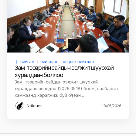
НИЙГЭМ
НИЙСЛЭЛ
ОНЦЛОХ НИЙТЛЭЛ
Зам, тээврийн сайдын ээлжит шуурхай
хуралдаан боллоо
Зам, тээврийн сайдын ээлжит шуурхай
хуралдаан өнөөдөр (2026.05.18) болж, салбарын
хэмжээнд хэрэгжиж буй бүтээн…
Niitlel.mn
18/05/2026