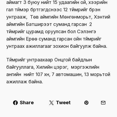
аймагт 3 буюу нийт 15 удаагийн ой, хээрийн
гал түймэр бүртгэгдснээс 12 түймрийг бүрэн
унтрааж, Төв аймгийн Мөнгөнморьт, Хэнтий
аймгийн Батширээт суманд гарсан 2
түймрийг цурамд оруулсан бол Сэлэнгэ
аймгийн Ерөө суманд гарсан ойн түймрийг
унтраах ажиллагааг зохион байгуулж байна.
Түймрийг унтраахаар Онцгой байдлын
байгууллага, Хилийн цэрэг, мэргэжлийн
ангийн нийт 107 хүн, 7 автомашин, 13 морьтой
ажиллаж байна.
Share
Tweet