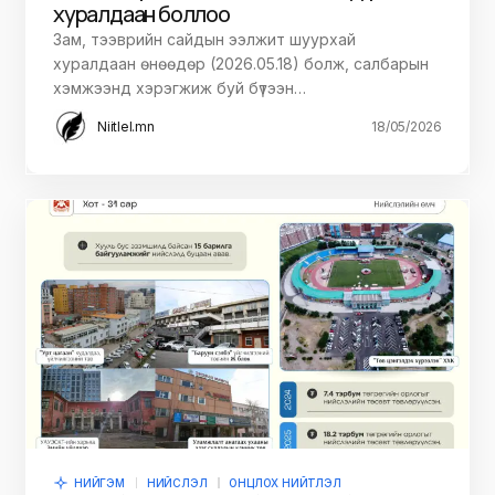
хуралдаан боллоо
Зам, тээврийн сайдын ээлжит шуурхай
хуралдаан өнөөдөр (2026.05.18) болж, салбарын
хэмжээнд хэрэгжиж буй бүтээн…
Niitlel.mn
18/05/2026
НИЙГЭМ
НИЙСЛЭЛ
ОНЦЛОХ НИЙТЛЭЛ