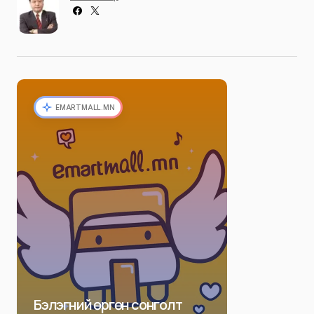
EMARTMALL.MN
Бэлэгний өргөн сонголт