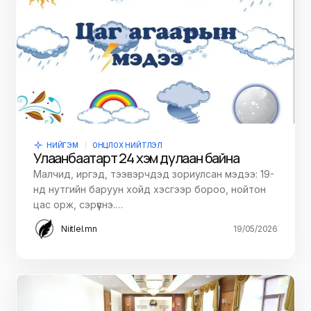
НИЙГЭМ
ОНЦЛОХ НИЙТЛЭЛ
Улаанбаатарт 24 хэм дулаан байна
Малчид, иргэд, тээвэрчдэд зориулсан мэдээ: 19-
нд нутгийн баруун хойд хэсгээр бороо, нойтон
цас орж, сэрүүснэ.…
Niitlel.mn
19/05/2026