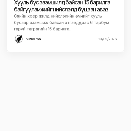
Хууль бус эзэмшилд байсан 15 барилга
байгууламжийг нийслэлд буцаан авав
Сүүлийн хоёр жилд нийслэлийн өмчийг хууль
бусаар эзэмшиж байсан этгээдүүдээс 6 тэрбум
гаруй төгрөгийн 15 барилга…
Niitlel.mn
18/05/2026