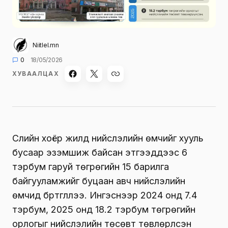
Niitlel.mn
0
18/05/2026
ХУВААЛЦАХ
Сүүлийн хоёр жилд нийслэлийн өмчийг хууль
бусаар эзэмшиж байсан этгээдүүдээс 6
тэрбум гаруй төгрөгийн 15 барилга
байгууламжийг буцаан авч нийслэлийн
өмчид бүртгүүллээ. Ингэснээр 2024 онд 7.4
тэрбум, 2025 онд 18.2 тэрбум төгрөгийн
орлогыг нийслэлийн төсөвт төвлөрүүлсэн