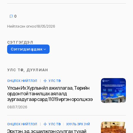
0
Нийтлэсэн огноо
18/05/2026
СЭТГЭГДЭЛ
Сэтгэгдэл үлдээх
УЛС ТӨР, ДУУЛИАН
Таны имэйл хаягийг нийтлэхгүй.
ОНЦЛОХ НИЙТЛЭЛ
УЛС ТӨР
Шаардлагатай талбаруудыг
*
гэж
Улсын Их Хурлын үйл ажиллагаа, Төрийн
тэмдэглэсэн
ордонтой танилцах аялалд
зургаадугаар сард 11019 иргэн оролцжээ
Name
*
08/07/2026
ОНЦЛОХ НИЙТЛЭЛ
УЛС ТӨР
ХУУЛЬ ЭРХ ЗҮЙ
E-mail
*
Эрхтэн, эд, эс шилжүүлэн суулгах тухай