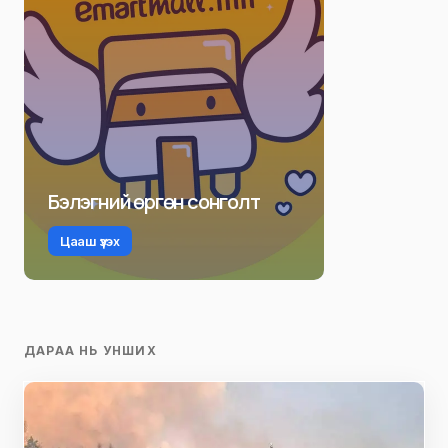
Бэлэгний өргөн сонголт
Цааш үзэх
ДАРАА НЬ УНШИХ