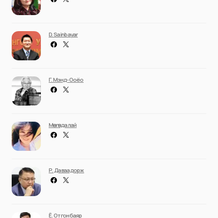
D. Sainbayar
Г. Мэнд-Ооёо
Мөнгөндалай
Р. Даваадорж
Ё. Отгонбаяр