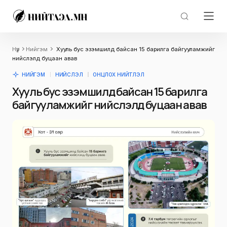
Нүүр
Нийгэм
Хууль бус эзэмшилд байсан 15 барилга байгууламжийг
нийслэлд буцаан авав
НИЙГЭМ
НИЙСЛЭЛ
ОНЦЛОХ НИЙТЛЭЛ
Хууль бус эзэмшилд байсан 15 барилга
байгууламжийг нийслэлд буцаан авав