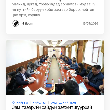
Малчид, иргэд, тээвэрчдэд зориулсан мэдээ: 19-
нд нутгийн баруун хойд хэсгээр бороо, нойтон
цас орж, сэрүүснэ.…
Niitlel.mn
19/05/2026
НИЙГЭМ
НИЙСЛЭЛ
ОНЦЛОХ НИЙТЛЭЛ
Зам, тээврийн сайдын ээлжит шуурхай