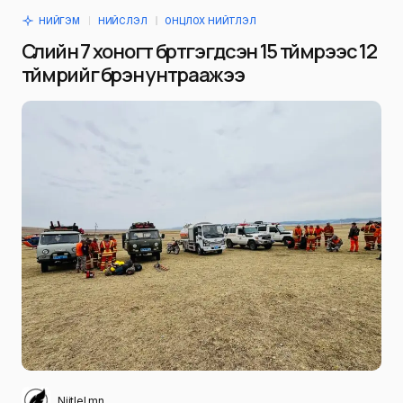
НИЙГЭМ
НИЙСЛЭЛ
ОНЦЛОХ НИЙТЛЭЛ
Сүүлийн 7 хоногт бүртгэгдсэн 15 түймрээс 12
түймрийг бүрэн унтраажээ
Niitlel.mn