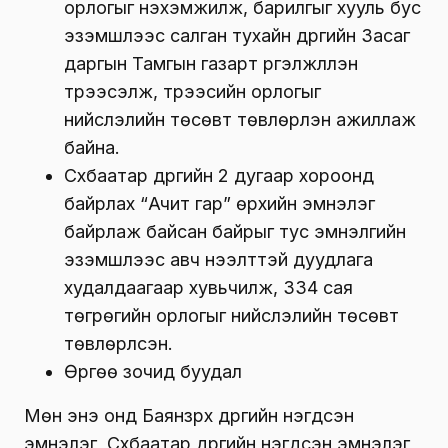
орлогыг нэхэмжилж, барилгыг хууль бус
эзэмшлээс салган тухайн дүүргийн Засаг
даргын Тамгын газарт үргэлжлүүлэн
түрээсэлж, түрээсийн орлогыг
нийслэлийн төсөвт төвлөрүүлэн ажиллаж
байна.
Сүхбаатар дүүргийн 2 дугаар хороонд
байрлах “Ачит гар” өрхийн эмнэлэг
байрлаж байсан байрыг тус эмнэлгийн
эзэмшлээс авч нээлттэй дуудлага
худалдаагаар хувьчилж, 334 сая
төгрөгийн орлогыг нийслэлийн төсөвт
төвлөрүүлсэн.
Өргөө зочид буудал
Мөн энэ онд Баянзүрх дүүргийн нэгдсэн
эмнэлэг, Сүхбаатар дүүргийн нэгдсэн эмнэлэг,