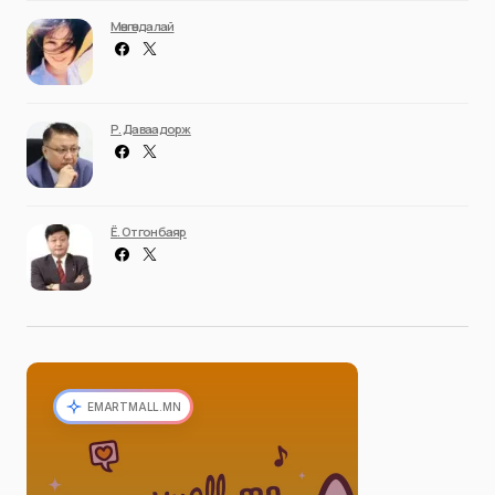
Мөнгөндалай
Р. Даваадорж
Ё. Отгонбаяр
EMARTMALL.MN