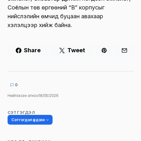
Соёлын төв өргөөний “В” корпусыг
нийслэлийн өмчид буцаан авахаар
хэлэлцээр хийж байна.
Share
Tweet
0
Нийтлэсэн огноо
18/05/2026
СЭТГЭГДЭЛ
Сэтгэгдэл үлдээх