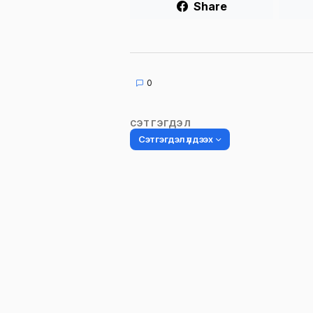
Share
0
СЭТГЭГДЭЛ
Сэтгэгдэл үлдээх
Таны имэйл хаягийг нийтлэхгүй.
Шаардлагатай талбаруудыг
*
гэ
тэмдэглэсэн
Name
*