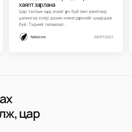
хаялт зарлана
Цар тахлын хүнд ачааг үүрч буй эмч ажилчид
цалингаа хоёр дахин нэмэгдүүлэхийг шаардаж
буй. Тэдний төлөөлөл…
Niitlel.mn
06/07/2021
ах
лж, цар