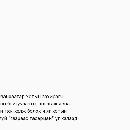
лаанбаатар хотын захирагч
эн байгуулалтыг шалгаж явна.
н гэж хэлж болох ч яг хотын
үй “газраас тасарцан” үг хэлээд