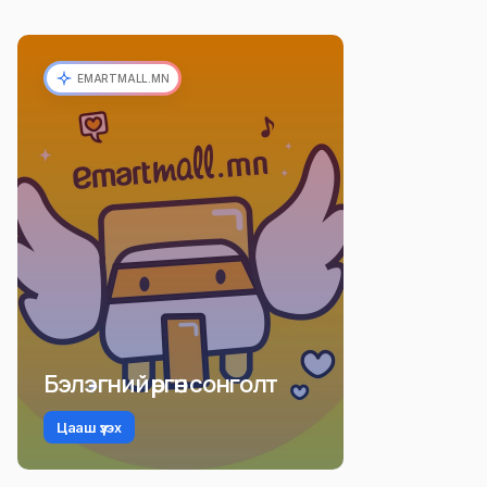
EMARTMALL.MN
Бэлэгний өргөн сонголт
Цааш үзэх