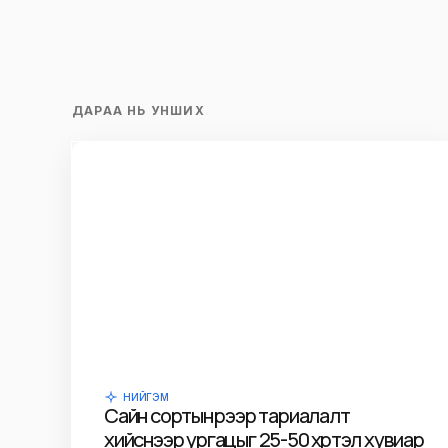
ДАРАА НЬ УНШИХ
НИЙГЭМ
Сайн сортын үрээр тариалалт
хийснээр ургацыг 25-50 хүртэл хувиар