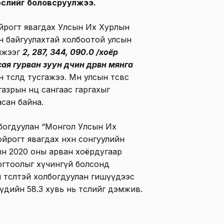
өслийг боловсруулжээ.
ойрогт явагдах Улсын Их Хурлын
он байгуулахтай холбоотой улсын
эмжээг
2, 287, 344, 090.0 /хоёр
я гурван зуун дөчин дөрвөн мянга
 төсөлд тусгажээ. Мөн улсын төсвөөс
азрын нөөц сангаас гаргахыг
асан байна.
богдуулан “Монгол Улсын Их
йрогт явагдах нөхөн сонгуулийн
ын 2020 оны арван хоёрдугаар
тогтоолыг хүчингүй болсонд
төсөлтэй холбогдуулан гишүүдээс
шүүдийн 58.3 хувь нь төслийг дэмжив.