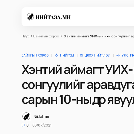
Нүүр
Байнгын хороо
Хэнтий аймагт УИХ-ын нөхөн сонгуулийг а
БАЙНГЫН ХОРОО
НИЙГЭМ
ОНЦЛОХ НИЙТЛЭЛ
УЛС ТӨР
Хэнтий аймагт УИХ-ы
сонгуулийг аравдуг
сарын 10-ны өдөр яву
Niitlel.mn
0
06/07/2021