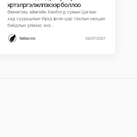
хүртэл үргэлжлүүлэхээр боллоо
Өмнөговь аймгийн Ханбогд сумын Цагаан
хад суурьшлын бүсэд үүссэн цар тахлын нөхцөл
байдлын улмаас энэ…
Niitlel.mn
06/07/2021