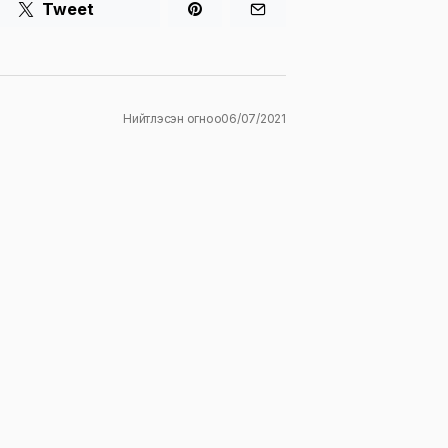
Tweet
Нийтлэсэн огноо
06/07/2021
ж
E-mail
*