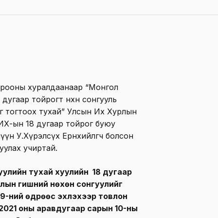
орооны хуралдаанаар “Монгол
дугаар тойрогт нөхөн сонгууль
йг тогтоох тухай” Улсын Их Хурлын
УИХ-ын 18 дугаар тойрог буюу
үн У.Хүрэлсүх Ерөнхийлөгч болсон
вуулах учиртай.
улийн тухай хуулийн 18 дугаар
ын гишүүний нөхөн сонгуулийг
9-ний өдрөөс эхлэхээр товлон
 2021 оны аравдугаар сарын 10-ны