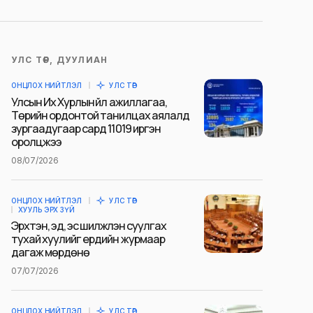
УЛС ТӨР, ДУУЛИАН
ОНЦЛОХ НИЙТЛЭЛ
УЛС ТӨР
Улсын Их Хурлын үйл ажиллагаа,
Төрийн ордонтой танилцах аялалд
зургаадугаар сард 11019 иргэн
оролцжээ
08/07/2026
ОНЦЛОХ НИЙТЛЭЛ
УЛС ТӨР
ХУУЛЬ ЭРХ ЗҮЙ
Эрхтэн, эд, эс шилжүүлэн суулгах
тухай хуулийг ердийн журмаар
дагаж мөрдөнө
07/07/2026
ОНЦЛОХ НИЙТЛЭЛ
УЛС ТӨР