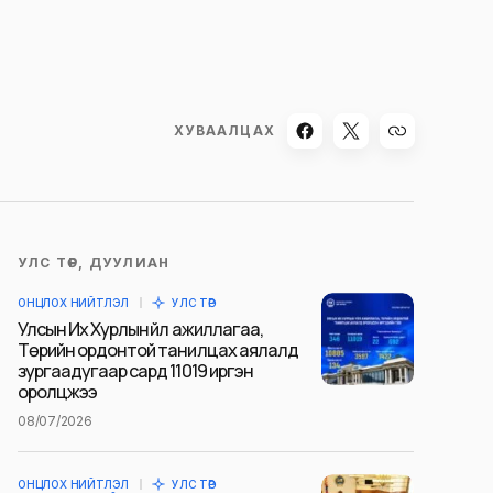
ХУВААЛЦАХ
УЛС ТӨР, ДУУЛИАН
ОНЦЛОХ НИЙТЛЭЛ
УЛС ТӨР
Улсын Их Хурлын үйл ажиллагаа,
Төрийн ордонтой танилцах аялалд
зургаадугаар сард 11019 иргэн
оролцжээ
08/07/2026
ОНЦЛОХ НИЙТЛЭЛ
УЛС ТӨР