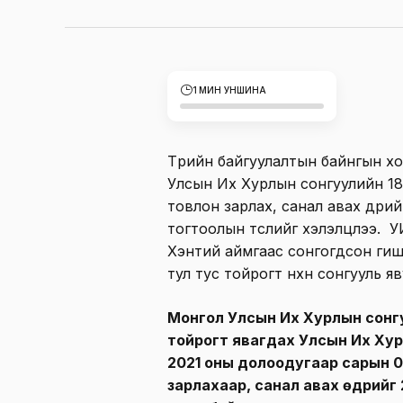
1 МИН УНШИНА
Төрийн байгуулалтын байнгын х
Улсын Их Хурлын сонгуулийн 18 
товлон зарлах, санал авах өдри
тогтоолын төслийг хэлэлцлээ. 
Хэнтий аймгаас сонгогдсон гишү
тул тус тойрогт нөхөн сонгууль я
Монгол Улсын Их Хурлын сонгу
тойрогт явагдах Улсын Их Хурл
2021 оны долоодугаар сарын 0
зарлахаар, санал авах өдрийг