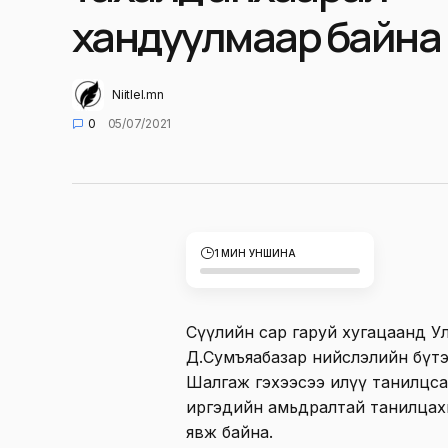
хандуулмаар байна
Niitlel.mn
0
05/07/2021
1 МИН УНШИНА
Сүүлийн сар гаруй хугацаанд У
Д.Сумъяабазар нийслэлийн бүтэ
Шалгаж гэхээсээ илүү танилцса
иргэдийн амьдралтай танилцахг
явж байна.