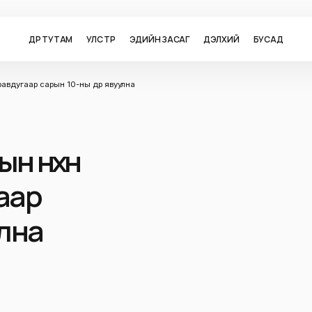
ӨДӨР ТУТАМ
УЛС ТӨР
ЭДИЙН ЗАСАГ
ДЭЛХИЙ
БУСАД
равдугаар сарын 10-ны өдөр явуулна
н нөхөн
аар
улна