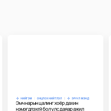
НИЙГЭМ
ОНЦЛОХ НИЙТЛЭЛ
ЭРҮҮЛ МЭНД
Эмч нарын цалинг хоёр дахин
нэмэгдүүлэхгүй бол улс даяар ажил