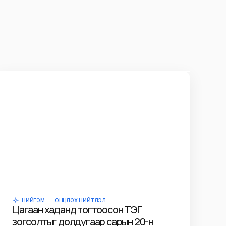
НИЙГЭМ
ОНЦЛОХ НИЙТЛЭЛ
Цагаан хаданд тогтоосон ТЭГ
зогсолтыг долдугаар сарын 20-н