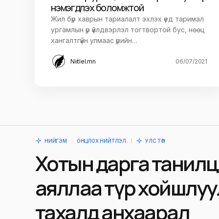
нэмэгдүүлэх боломжтой
Жил бүр хаврын тариалалт эхлэх үед таримал
ургамлын үр үйлдвэрлэл тогтвортой бус, нөөц
хангалтгүйн улмаас үрийн…
Niitlel.mn
06/07/2021
НИЙГЭМ
ОНЦЛОХ НИЙТЛЭЛ
УЛС ТӨР
Хотын дарга танилц
аяллаа түр хойшлуу
тахалд анхаарал