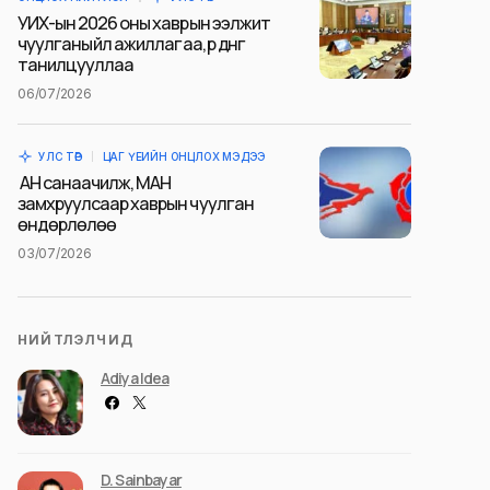
УИХ-ын 2026 оны хаврын ээлжит
чуулганы үйл ажиллагаа, үр дүнг
танилцууллаа
06/07/2026
УЛС ТӨР
ЦАГ ҮЕИЙН ОНЦЛОХ МЭДЭЭ
АН санаачилж, МАН
замхруулсаар хаврын чуулган
өндөрлөлөө
03/07/2026
НИЙТЛЭЛЧИД
Adiya Idea
D. Sainbayar