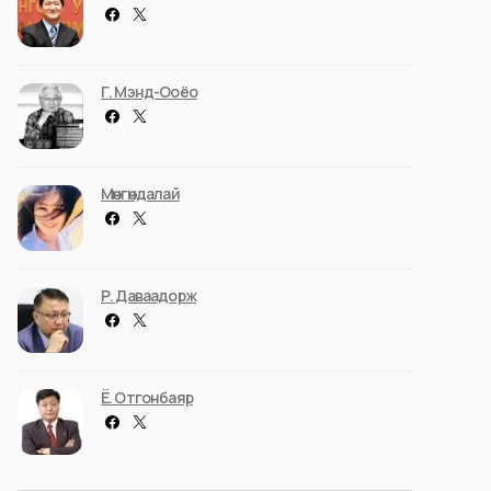
Г. Мэнд-Ооёо
Мөнгөндалай
Р. Даваадорж
Ё. Отгонбаяр