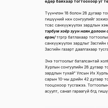
өдөр байхаар тогтоохоор уг т
Түүнчлэн 18 болон 28 дугаар т
гишүүний нөхөн сонгуулийг зохи
төсвөөс санхүүжүүлэх зардлын х
тэрбум хоёр зуун наян долоон са
ерэн/
төгрөгөөр батлахаар тогтоолын
санхүүжүүлэх зардлыг Засгийн г
Засгийн газарт даалгахаар тусг
Энэ тогтоолыг баталсантай хол
Хурлын сонгуулийн 28 дугаар то
зардлын тухай” Улсын Их Хурл
сарын 10-ны өдрийн 42 дугаар 
тооцохоор тусгажээ. Тогтоолын 
асуулт, санал гараагүй бөгөөд ги