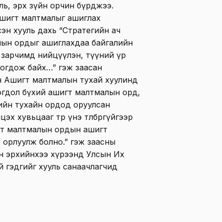
ь, эрх зүйн орчин бүрджээ.
ашигт малтмалыг ашиглах
н хууль дахь “Стратегийн ач
лын ордыг ашиглахдаа байгалийн
 зарчимд нийцүүлэн, түүний үр
 ногдож байх…” гэж заасан
н Ашигт малтмалын тухай хуулинд
огдол бүхий ашигт малтмалын орд,
ийн тухайн ордод оруулсан
цэх хувьцааг төр үнэ төлбөргүйгээр
гт малтмалын ордын ашигт
өр орлуулж болно.” гэж заасны
н эрхийнхээ хүрээнд Улсын Их
 гэдгийг хууль санаачлагчид