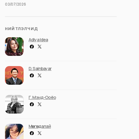
03/07/2026
НИЙТЛЭЛЧИД
Adiya Idea
D. Sainbayar
Г. Мэнд-Ооёо
Мөнгөндалай