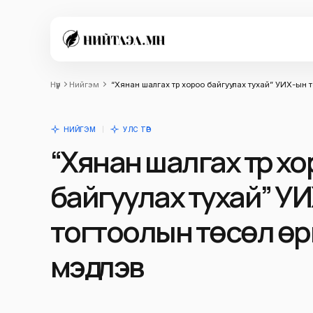
Нүүр
Нийгэм
“Хянан шалгах түр хороо байгуулах тухай” УИХ-ын т
НИЙГЭМ
УЛС ТӨР
“Хянан шалгах түр х
байгуулах тухай” У
тогтоолын төсөл өр
мэдүүлэв