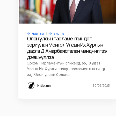
Save my name and e-mail in this br
time I comment.
НИЙГЭМ
УЛС ТӨР
Олон улсын парламентын өдөрт
зориулан Монгол Улсын Их Хурлын
Илгээх
дарга Д.Амарбаясгалан мэндчилгээ
дэвшүүллээ
Эрхэм Парламентын спикерүүд ээ, Хүндэт
Улсын Их Хурлын гишүүд, парламентын гишүүд
ээ, Олон улсын болон…
Niitlel.mn
30/06/2025