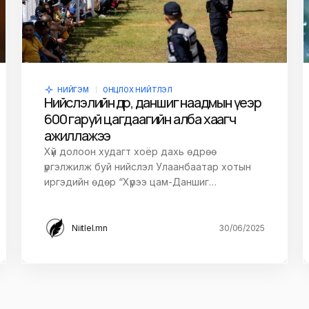
owser for the next
НИЙГЭМ
ОНЦЛОХ НИЙТЛЭЛ
Нийслэлийн өдөр, даншиг наадмын үеэр
600 гаруй цагдаагийн алба хаагч
ажиллажээ
Хүй долоон худагт хоёр дахь өдрөө
үргэлжилж буй нийслэл Улаанбаатар хотын
иргэдийн өдөр “Хүрээ цам-Даншиг…
Niitlel.mn
30/06/2025