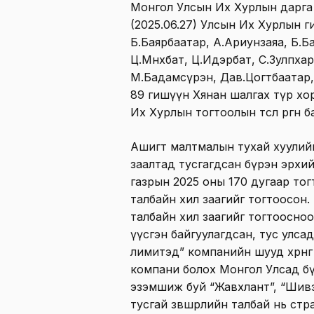
Монгол Улсын Их Хурлын дарга Д
(2025.06.27) Улсын Их Хурлын 
Б.Баярбаатар, А.Ариунзаяа, Б.Б
Ц.Мөнхбат, Ц.Идэрбат, С.Зулпха
М.Бадамсүрэн, Дав.Цогтбаатар,
89 гишүүн Хянан шалгах түр хо
Их Хурлын тогтоолын төсөл өргөн б
Ашигт малтмалын тухай хуулийн 
заалтад тусгагдсан бүрэн эрхи
газрын 2025 оны 170 дугаар то
талбайн хил заагийг тогтоосон
талбайн хил заагийг тогтоосно
үүсгэн байгуулагдсан, тус улса
лимитэд” компанийн шууд хөрөнг
компани болох Монгол Улсад б
эзэмшиж буй “Жавхлант”, “Шив
тусгай зөвшөөрлийн талбай нь ст