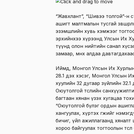
“Жавхлант”, “Шивээ толгой”-н 
ашигт малтмалын тусгай зөвшөөр
эзэмшлийн хувь хэмжээг тогто
эрхийнхээ хүрээнд Улсын Их Ху
түүнд олон нийтийн санал хүсэл
замаар, өмнөх алдаа давтагдахаа
Иймд, Монгол Улсын Их Хурлын 
28.1 дэх хэсэг, Монгол Улсын 
хуулийн 32 дугаар зүйлийн 32.1
Оюутолгой төслийн санхүүжилти
багтаан хянан үзэх хугацаа тох
“Оюутолгой бүлэг ордын ашигл
хангуулах, хүртэх өгөөжийг нэмэ
бичиг, үйл ажиллагаанд хяналт
хороо байгуулах тогтоолын төсөл