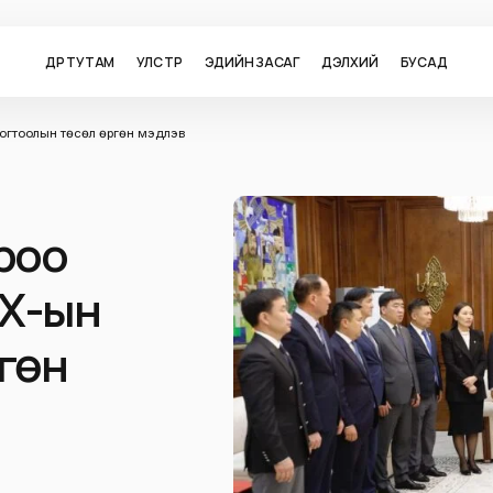
ӨДӨР ТУТАМ
УЛС ТӨР
ЭДИЙН ЗАСАГ
ДЭЛХИЙ
БУСАД
огтоолын төсөл өргөн мэдүүлэв
ороо
ИХ-ын
гөн