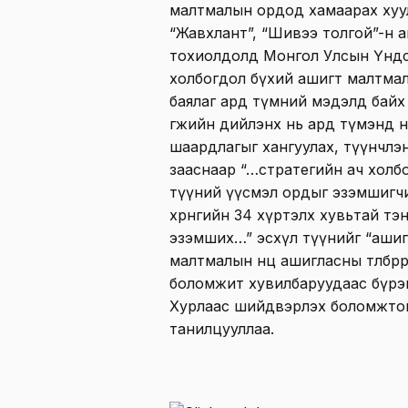
малтмалын ордод хамаарах хуул
“Жавхлант”, “Шивээ толгой”-н 
тохиолдолд Монгол Улсын Үндсэ
холбогдол бүхий ашигт малтма
баялаг ард түмний мэдэлд байх
өгөөжийн дийлэнх нь ард түмэнд
шаардлагыг хангуулах, түүнчлэ
зааснаар “…стратегийн ач холб
түүний үүсмэл ордыг эзэмшигч
хөрөнгийн 34 хүртэлх хувьтай тэн
эзэмших…” эсхүл түүнийг “аши
малтмалын нөөц ашигласны төлбөрө
боломжит хувилбаруудаас бүрэ
Хурлаас шийдвэрлэх боломжтой
танилцууллаа.