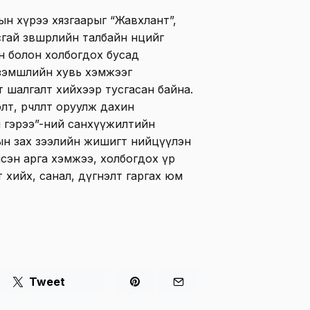
тын хүрээ хязгаарыг “Жавхлант”,
й зөвшөөрлийн талбайн нөөцийг
н болон холбогдох бусад
эзэмшлийн хувь хэмжээг
 шалгалт хийхээр тусгасан байна.
, өөрчлөлт оруулж дахин
 гэрээ”-ний санхүүжилтийн
сын зах зээлийн жишигт нийцүүлэн
сэн арга хэмжээ, холбогдох үр
 хийх, санал, дүгнэлт гаргах юм
Tweet