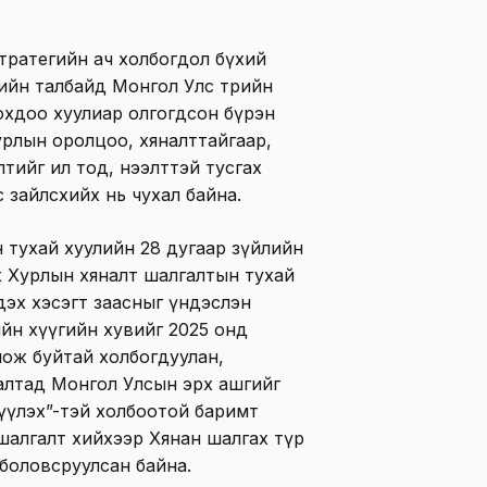
стратегийн ач холбогдол бүхий
лийн талбайд Монгол Улс төрийн
охдоо хуулиар олгогдсон бүрэн
рлын оролцоо, хяналттайгаар,
тийг ил тод, нээлттэй тусгах
с зайлсхийх нь чухал байна.
тухай хуулийн 28 дугаар зүйлийн
Их Хурлын хяналт шалгалтын тухай
 дэх хэсэгт заасныг үндэслэн
йн хүүгийн хувийг 2025 онд
иож буйтай холбогдуулан,
алтад Монгол Улсын эрх ашгийг
гдүүлэх”-тэй холбоотой баримт
 шалгалт хийхээр Хянан шалгах түр
 боловсруулсан байна.