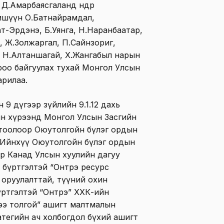
.Амарбаясгаланд өнөөдөр
гишүүн О.Батнайрамдал,
ат-Эрдэнэ, Б.Уянга, Н.Наранбаатар,
р, Ж.Золжаргал, П.Сайнзориг,
 Н.Алтаншагай, Х.Жангабыл нарын
роо байгуулах тухай Монгол Улсын
арилаа.
9 дүгээр зүйлийн 9.1.12 дахь
йн хүрээнд Монгол Улсын Засгийн
гтоолоор Оюутолгойн бүлэг ордын
. Ийнхүү Оюутолгойн бүлэг ордын
ор Канад Улсын хуулийн дагуу
д бүртгэлтэй “Онтрэ ресурс
ө оруулалттай, түүний охин
үртгэлтэй “Онтрэ” ХХК-ийн
ээ толгой” ашигт малтмалын
ратегийн ач холбогдол бүхий ашигт