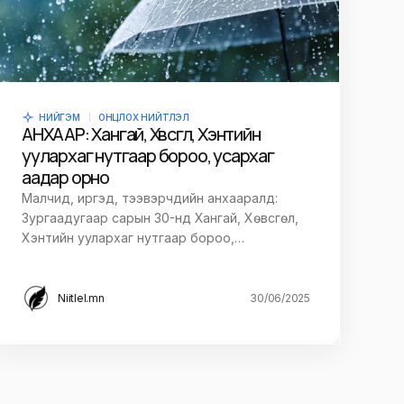
НИЙГЭМ
ОНЦЛОХ НИЙТЛЭЛ
АНХААР: Хангай, Хөвсгөл, Хэнтийн
уулархаг нутгаар бороо, усархаг
аадар орно
Малчид, иргэд, тээвэрчдийн анхааралд:
Зургаадугаар сарын 30-нд Хангай, Хөвсгөл,
Хэнтийн уулархаг нутгаар бороо,…
Niitlel.mn
30/06/2025