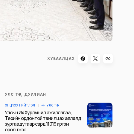
ХУВААЛЦАХ
УЛС ТӨР, ДУУЛИАН
ОНЦЛОХ НИЙТЛЭЛ
УЛС ТӨР
Улсын Их Хурлын үйл ажиллагаа,
Төрийн ордонтой танилцах аялалд
зургаадугаар сард 11019 иргэн
оролцжээ