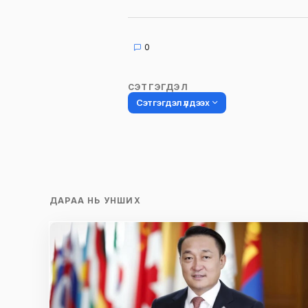
0
СЭТГЭГДЭЛ
Сэтгэгдэл үлдээх
Таны имэйл хаягийг нийтлэхгүй.
Шаардлагатай талбаруудыг
*
гэ
ДАРАА НЬ УНШИХ
тэмдэглэсэн
Name
*
Сэтгэгдэл
*