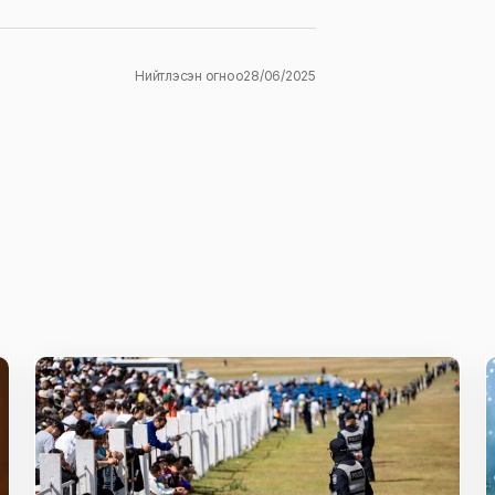
Нийтлэсэн огноо
28/06/2025
ж
E-mail
*