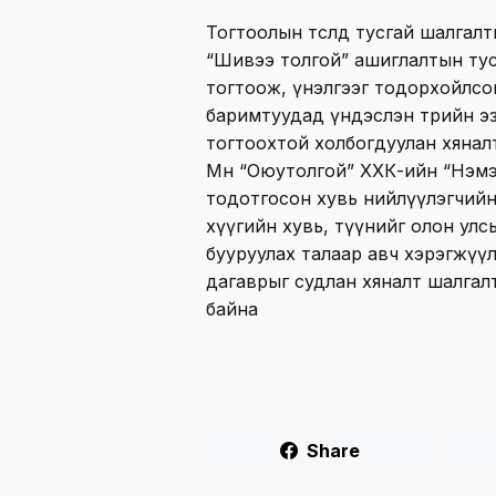
Тогтоолын төсөлд тусгай шалгал
“Шивээ толгой” ашиглалтын тусга
тогтоож, үнэлгээг тодорхойлсо
баримтуудад үндэслэн төрийн 
тогтоохтой холбогдуулан хяналт
Мөн “Оюутолгой” ХХК-ийн “Нэмэлт
тодотгосон хувь нийлүүлэгчийн
хүүгийн хувь, түүнийг олон ул
бууруулах талаар авч хэрэгжүүл
дагаврыг судлан хяналт шалгалт
байна
Share