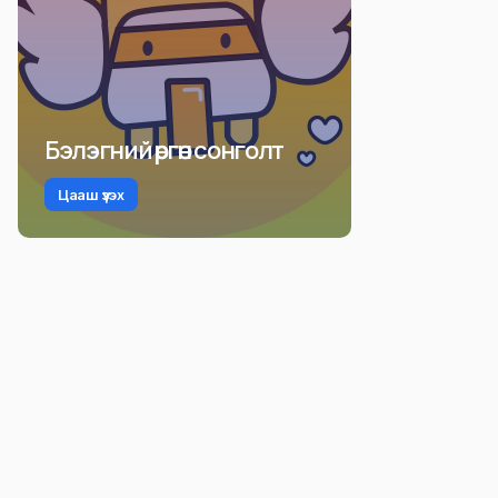
Бэлэгний өргөн сонголт
Цааш үзэх