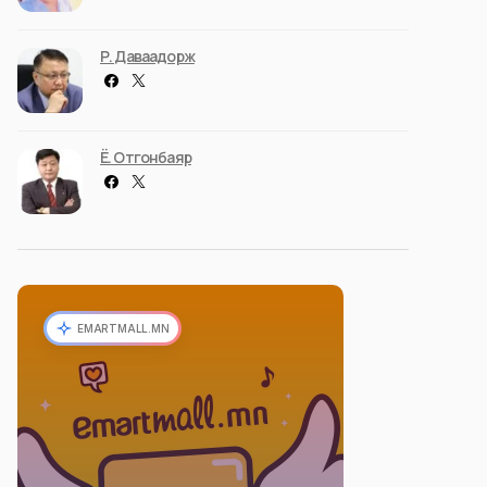
Р. Даваадорж
Ё. Отгонбаяр
EMARTMALL.MN