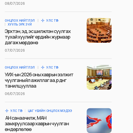
08/07/2026
ОНЦЛОХ НИЙТЛЭЛ
УЛС ТӨР
ХУУЛЬ ЭРХ ЗҮЙ
Эрхтэн, эд, эс шилжүүлэн суулгах
тухай хуулийг ердийн журмаар
дагаж мөрдөнө
07/07/2026
ОНЦЛОХ НИЙТЛЭЛ
УЛС ТӨР
УИХ-ын 2026 оны хаврын ээлжит
чуулганы үйл ажиллагаа, үр дүнг
танилцууллаа
06/07/2026
УЛС ТӨР
ЦАГ ҮЕИЙН ОНЦЛОХ МЭДЭЭ
АН санаачилж, МАН
замхруулсаар хаврын чуулган
өндөрлөлөө