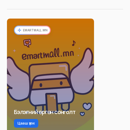
EMARTMALL.MN
Бэлэгний өргөн сонголт
Цааш үзэх