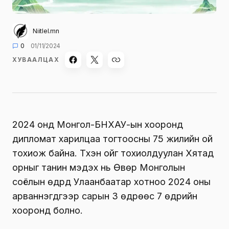
Niitlel.mn
0
01/11/2024
ХУВААЛЦАХ
2024 онд Монгол-БНХАУ-ын хооронд
дипломат харилцаа тогтоосны 75 жилийн ой
тохиож байна. Түүхэн ойг тохиолдуулан Хятад
орныг танин мэдэх нь Өвөр Монголын
соёлын өдрүүд Улаанбаатар хотноо 2024 оны
арваннэгдүгээр сарын 3 өдрөөс 7 өдрийн
хооронд болно.