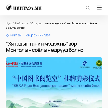
Нүүр
Нийгэм
“Хятадыг танин мэдэх нь” Өвөр Монголын соёлын
өдрүүд болно
НИЙГЭМ
ОНЦЛОХ НИЙТЛЭЛ
“Хятадыг танин мэдэх нь” Өвөр
Монголын соёлын өдрүүд болно