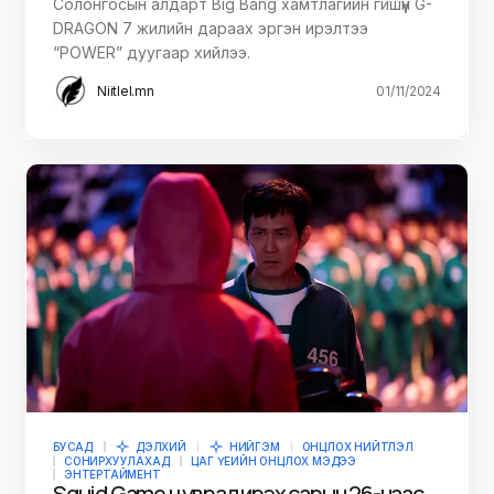
Солонгосын алдарт Big Bang хамтлагийн гишүүн G-
DRAGON 7 жилийн дараах эргэн ирэлтээ
“POWER” дуугаар хийлээ.
Niitlel.mn
01/11/2024
БУСАД
ДЭЛХИЙ
НИЙГЭМ
ОНЦЛОХ НИЙТЛЭЛ
СОНИРХУУЛАХАД
ЦАГ ҮЕИЙН ОНЦЛОХ МЭДЭЭ
ЭНТЕРТАЙМЕНТ
Squid Game цуврал ирэх сарын 26-наас