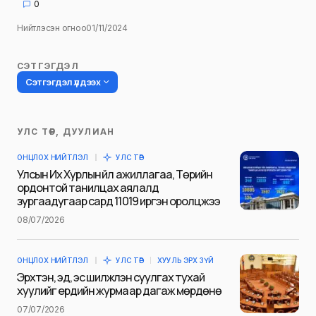
0
Нийтлэсэн огноо
01/11/2024
СЭТГЭГДЭЛ
Сэтгэгдэл үлдээх
УЛС ТӨР, ДУУЛИАН
Таны имэйл хаягийг нийтлэхгүй.
ОНЦЛОХ НИЙТЛЭЛ
УЛС ТӨР
Шаардлагатай талбаруудыг
*
гэж
Улсын Их Хурлын үйл ажиллагаа, Төрийн
тэмдэглэсэн
ордонтой танилцах аялалд
зургаадугаар сард 11019 иргэн оролцжээ
Name
*
08/07/2026
ОНЦЛОХ НИЙТЛЭЛ
УЛС ТӨР
ХУУЛЬ ЭРХ ЗҮЙ
E-mail
*
Эрхтэн, эд, эс шилжүүлэн суулгах тухай
хуулийг ердийн журмаар дагаж мөрдөнө
07/07/2026