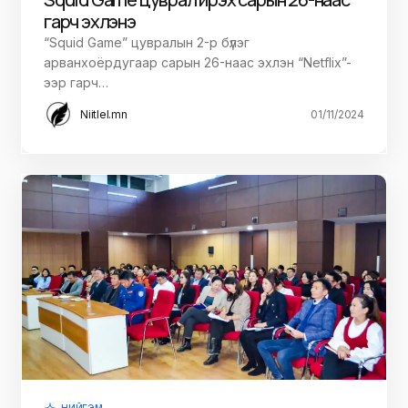
гарч эхлэнэ
“Squid Game” цувралын 2-р бүлэг
арванхоёрдугаар сарын 26-наас эхлэн “Netflix”-
ээр гарч…
Niitlel.mn
01/11/2024
НИЙГЭМ