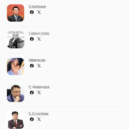
D. Sainbayar
Г. Мэнд-Ооёо
Мөнгөндалай
Р. Даваадорж
Ё. Отгонбаяр