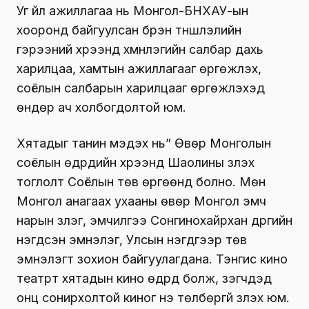
Уг үйл ажиллагаа нь Монгол-БНХАУ-ын
хооронд байгуулсан бүрэн түншлэлийн
гэрээний хүрээнд хүмүүнлэгийн салбар дахь
харилцаа, хамтын ажиллагааг өргөжүүлэх,
соёлын салбарын харилцааг өргөжүүлэхэд
өндөр ач холбогдолтой юм.
Хятадыг танин мэдэх нь” Өвөр Монголын
соёлын өдрүүдийн хүрээнд Шаолины үзүүлэх
тоглолт Соёлын төв өргөөнд болно. Мөн
Монгол анагаах ухааны өвөр Монгол эмч
нарын үзлэг, эмчилгээ Сонгинохайрхан дүүргийн
нэгдсэн эмнэлэг, Улсын нэгдүгээр төв
эмнэлэгт зохион байгуулагдана. Тэнгис кино
театрт хятадын кино өдрүүд болж, үзэгчдэд
онц сонирхолтой киног үнэ төлбөргүй үзүүлэх юм.