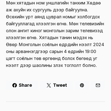
Мөн хятадын ном уншлагийн танхим Хөдөө
аж ахуйн их сургууль дээр байгуулна.
Өсөхийн урт аянд цуврал номыг холбогдох
байгууллагад хүлээлгэн өгнө. Мөн телевизийн
олон ангит киног монголын зарим телевизэд
хүлээлгэн өгнө. Хятадын танин мэдэх нь
Өвөр Монголын соёлын өдрүүдийн нээлт 2024
оны арваннэгдүгээр сарын 4 өдрийн 19:00
цагт соёлын төв өргөөнд болох бөгөөд уг
нээлт дээр шаолины үзүүлэх тоглолт болно.
Share
Tweet