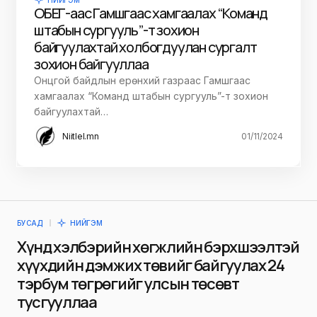
ОБЕГ-аас Гамшгаас хамгаалах “Команд
штабын сургууль”-т зохион
байгуулахтай холбогдуулан сургалт
зохион байгууллаа
Онцгой байдлын ерөнхий газраас Гамшгаас
хамгаалах “Команд штабын сургууль”-т зохион
байгуулахтай…
Niitlel.mn
01/11/2024
БУСАД
НИЙГЭМ
Хүнд хэлбэрийн хөгжлийн бэрхшээлтэй
хүүхдийн дэмжих төвийг байгуулах 24
тэрбум төгрөгийг улсын төсөвт
тусгууллаа