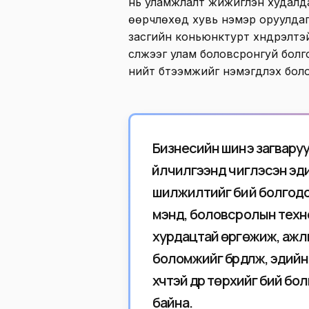
нь уламжлалт жижиглэн худалда
өөрчлөхөд хувь нэмэр оруулдаг
засгийн коньюнктурт хүндрэлтэй 
сүлжээг улам боловсронгуй болго
нийт бүтээмжийг нэмэгдүүлэх бо
Бизнесийн шинэ загвару
үйлчилгээнд чиглэсэн эди
шилжилтийг бий болгодог.
мэнд, боловсролын техн
хурдацтай өргөжиж, ажлы
боломжийг бүрдүүлж, эдийн
хүчтэй дүр төрхийг бий б
байна.