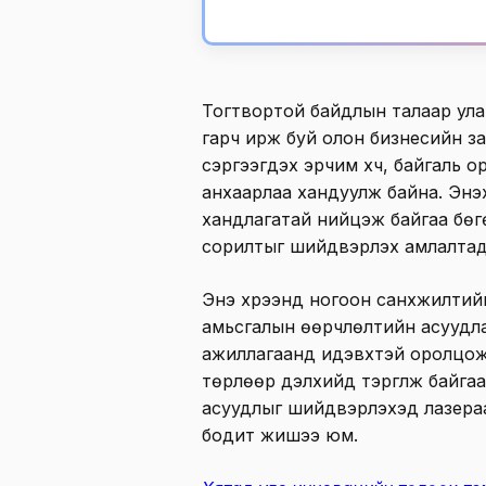
Тогтвортой байдлын талаар ула
гарч ирж буй олон бизнесийн з
сэргээгдэх эрчим хүч, байгаль 
анхаарлаа хандуулж байна. Энэх
хандлагатай нийцэж байгаа бөг
сорилтыг шийдвэрлэх амлалтад
Энэ хүрээнд ногоон санхүүжилти
амьсгалын өөрчлөлтийн асуудл
ажиллагаанд идэвхтэй оролцож, 
төрлөөр дэлхийд тэргүүлж байгаа
асуудлыг шийдвэрлэхэд лазераа
бодит жишээ юм.