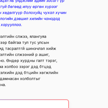
мцэл нь үндэсний эдийн засагт үр
гүй бөгөөд илүү өргөн хүрээг
н хөдөлгүүр болохуйц чухал хүчин
ологийн дэвшил хилийн чанадад
 харууллаа.
лэлтийн сүлжээ, ялангуяа
эсээр байгаа тул тус улсын
гид тасралтгүй шинэчлэл хийж
лэлтийн сүлжээний үр ашиг,
олно. Өндөр хурдны галт тэрэг,
а холбоо зэрэг дэд бүтцэд
дэлхийн дэд бүтцийн хөгжлийн
 дамнасан холболтыг
на.