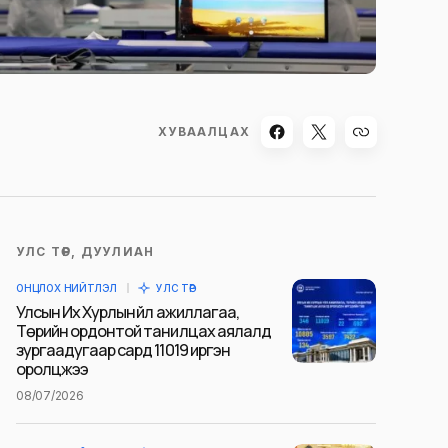
ХУВААЛЦАХ
УЛС ТӨР, ДУУЛИАН
ОНЦЛОХ НИЙТЛЭЛ
УЛС ТӨР
Улсын Их Хурлын үйл ажиллагаа,
Төрийн ордонтой танилцах аялалд
зургаадугаар сард 11019 иргэн
оролцжээ
08/07/2026