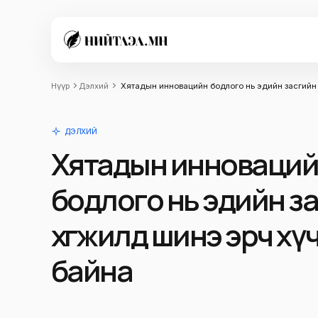
Нүүр
Дэлхий
Хятадын инновацийн бодлого нь эдийн засгийн 
ДЭЛХИЙ
Хятадын инноваци
бодлого нь эдийн з
хөгжилд шинэ эрч хү
байна