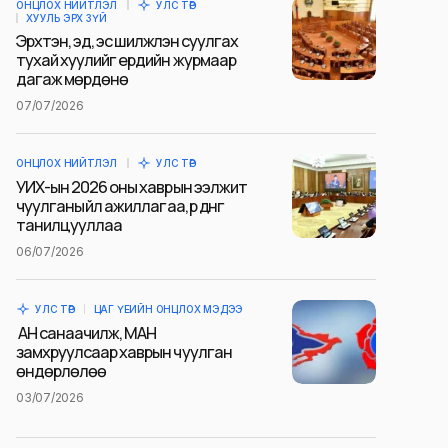
ОНЦЛОХ НИЙТЛЭЛ
УЛС ТӨР
ХУУЛЬ ЭРХ ЗҮЙ
Эрхтэн, эд, эс шилжүүлэн суулгах
тухай хуулийг ердийн журмаар
дагаж мөрдөнө
07/07/2026
ОНЦЛОХ НИЙТЛЭЛ
УЛС ТӨР
УИХ-ын 2026 оны хаврын ээлжит
чуулганы үйл ажиллагаа, үр дүнг
танилцууллаа
06/07/2026
УЛС ТӨР
ЦАГ ҮЕИЙН ОНЦЛОХ МЭДЭЭ
АН санаачилж, МАН
замхруулсаар хаврын чуулган
өндөрлөлөө
03/07/2026