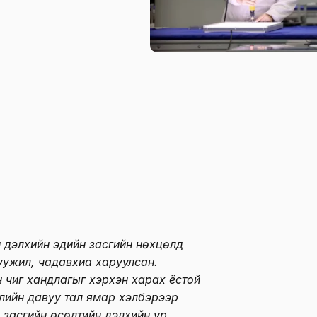
н дэлхийн эдийн засгийн нөхцөлд
уужил, чадавхиа харуулсан.
 чиг хандлагыг хэрхэн харах ёстой
лийн давуу тал ямар хэлбэрээр
 засгийн өсөлтийн дэлхийн үр