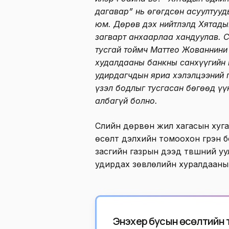
дагавар” нь өгөгдсөн асуултууд
юм. Дөрөв дэх нийтлэлд Хятады
загварт анхаарлаа хандуулав. 
тусгай тоймч Маттео Жованнини
худалдааны банкны санхүүгийн 
удирдагчдын яриа хэлэлцээний 
үзэл бодлыг тусгасан бөгөөд ү
албагүй болно.
Сүүлийн дөрвөн жил хагасын ху
өсөлт дэлхийн томоохон гүрэн 
засгийн газрын дээд түвшний уу
удирдах зөвлөлийн хуралдааны 
Энэхүү ер бусын өсөлтийн тү