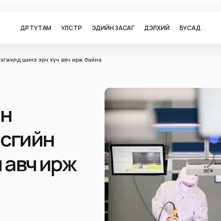
ӨДӨР ТУТАМ
УЛС ТӨР
ЭДИЙН ЗАСАГ
ДЭЛХИЙ
БУСАД
хөгжилд шинэ эрч хүч авч ирж байна
йн
асгийн
ч авч ирж