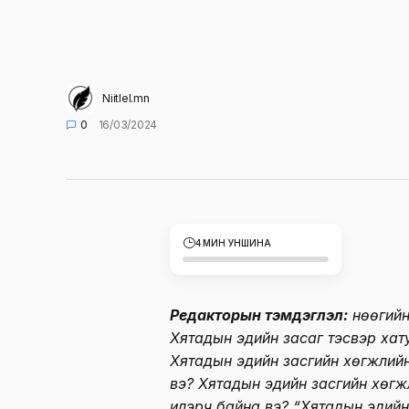
Niitlel.mn
0
16/03/2024
4 МИН УНШИНА
Редакторын тэмдэглэл:
Өнөөгий
Хятадын эдийн засаг тэсвэр хат
Хятадын эдийн засгийн хөгжлийн
вэ? Хятадын эдийн засгийн хөгж
илэрч байна вэ? “Хятадын эдийн