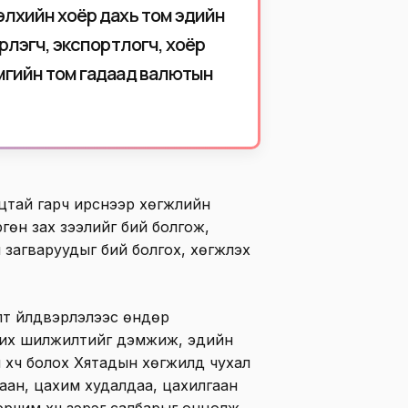
элхийн хоёр дахь том эдийн
эрлэгч, экспортлогч, хоёр
мгийн том гадаад валютын
цтай гарч ирснээр хөгжлийн
ргөн зах зээлийг бий болгож,
загваруудыг бий болгох, хөгжүүлэх
т үйлдвэрлэлээс өндөр
лжих шилжилтийг дэмжиж, эдийн
 хүч болох Хятадын хөгжилд чухал
ухаан, цахим худалдаа, цахилгаан