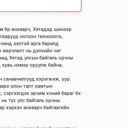
м бүр анхаарч, Хятадад шинээр
агварууд ногоон технологи,
орчинд ээлтэй арга барилд
үү өөрчлөлт нь дэлхийн чиг
өөд Хятад улсын байгаль орчны
 хувь нэмэр оруулж байна.
йн санаачилгууд хэрэгжиж, уур
аарх олон талт хамтын
сэргээгдэх эрчим хүчний бараг бүх
 нь тус улс байгаль орчны
р хэрхэн анхаарч байгаагийн