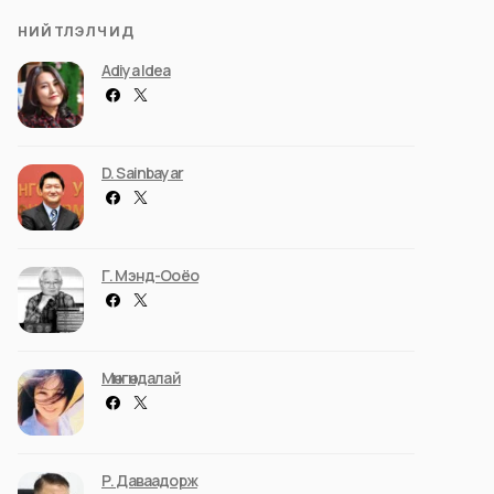
НИЙТЛЭЛЧИД
Adiya Idea
D. Sainbayar
Г. Мэнд-Ооёо
Мөнгөндалай
Р. Даваадорж