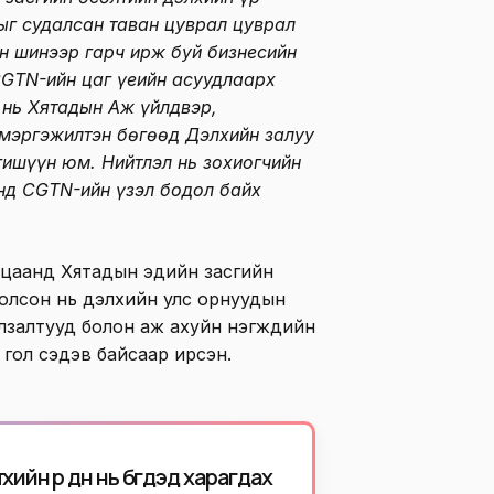
ыг судалсан таван цуврал цуврал
н шинээр гарч ирж буй бизнесийн
CGTN-ийн цаг үеийн асуудлаарх
 нь Хятадын Аж үйлдвэр,
мэргэжилтэн бөгөөд Дэлхийн залуу
гишүүн юм. Нийтлэл нь зохиогчийн
үнд CGTN-ийн үзэл бодол байх
гацаанд Хятадын эдийн засгийн
болсон нь дэлхийн улс орнуудын
лзалтууд болон аж ахуйн нэгжүүдийн
гол сэдэв байсаар ирсэн.
үхийн үр дүн нь бүгдэд харагдах