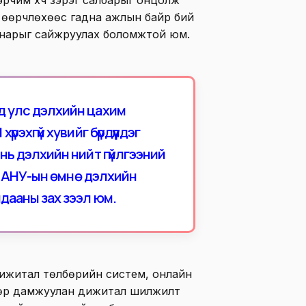
эрчим хүч зэрэг салбарыг онцолж
г өөрчлөхөөс гадна ажлын байр бий
анарыг сайжруулах боломжтой юм.
д улс дэлхийн цахим
үрэхгүй хувийг бүрдүүлдэг
нь дэлхийн нийт гүйлгээний
дэг АНУ-ын өмнө дэлхийн
дааны зах зээл юм.
ижитал төлбөрийн систем, онлайн
өөр дамжуулан дижитал шилжилт