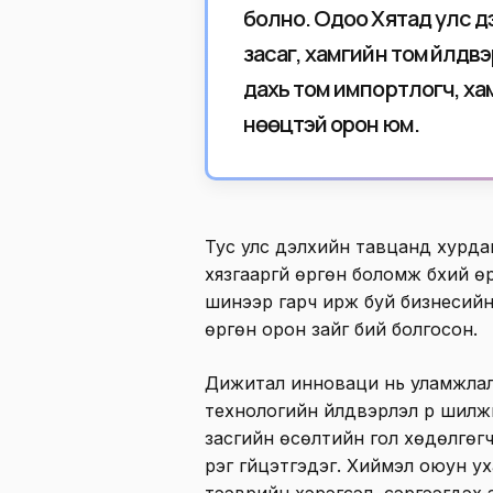
болно. Одоо Хятад улс д
засаг, хамгийн том үйлдв
дахь том импортлогч, ха
нөөцтэй орон юм.
Тус улс дэлхийн тавцанд хурда
хязгааргүй өргөн боломж бүхий ө
шинээр гарч ирж буй бизнесийн 
өргөн орон зайг бий болгосон.
Дижитал инноваци нь уламжлал
технологийн үйлдвэрлэл рүү ши
засгийн өсөлтийн гол хөдөлгөгч
үүрэг гүйцэтгэдэг. Хиймэл оюун 