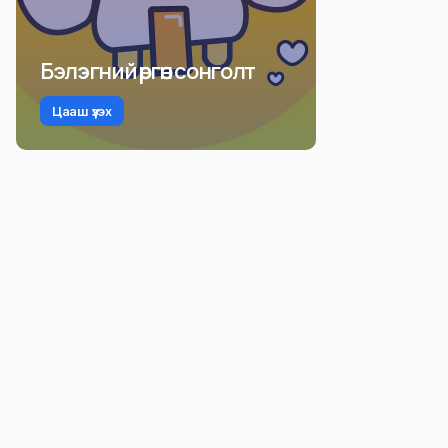
Бэлэгний өргөн сонголт
Цааш үзэх