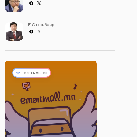
Ё. Отгонбаяр
EMARTMALL.MN