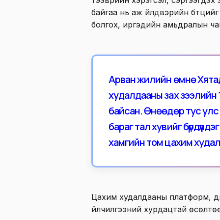
тээврийн хэрэгсэл, сэргээгдэх 
байгаа нь аж үйлдвэрийн бүтций
болгох, иргэдийн амьдралын ч
Арван жилийн өмнө Хята
худалдааны зах зээлийн 1 х
байсан. Өнөөдөр тус улс 
бараг тал хувийг бүрдүүл
хамгийн том цахим худал
Цахим худалдааны платформ, д
үйлчилгээний хурдацтай өсөлт