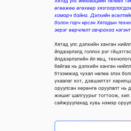
Хятад улс инновацийн төлөөх тэ
өгөөжөө өгөхөөр хязгаарлагдах
хамарч байна. Дэлхийн өсөлтий
болон гарч ирсэн Хятадын техн
эерэг өөрчлөлт авчрахаа нэгэнт
Хятад улс дэлхийн ханган нийлүү
үйлдвэрлэлд голлох үүрэг гүйцэтг
үйлдвэрлэлийн үйл явц, техноло
байгаа нь дэлхийн ханган нийлүү
бүтээмжид чухал нөлөө үзүүлэх б
ухаалаг хот, дэвшилтэт харилца
оруулсан хөрөнгө оруулалт нь 
жишиг шалгуурыг тогтоож, хил
сайжруулахад хувь нэмэр оруул