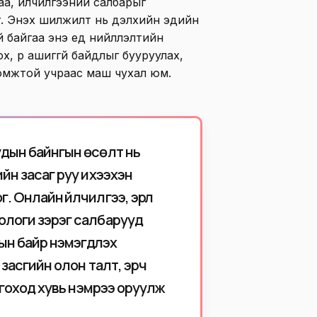
а, үйлчилгээний салбарыг
. Энэхүү шилжилт нь дэлхийн эдийн
байгаа энэ үед нийлүүлэлтийн
х, үр ашиггүй байдлыг бууруулах,
ломжтой учраас маш чухал юм.
удын байнгын өсөлт нь
йн засаг руу ихээхэн
 Онлайн үйлчилгээ, эрүүл
ологи зэрэг салбарууд
н байр нэмэгдүүлэх
 засгийн олон талт, эрч
олгоход хувь нэмрээ оруулж