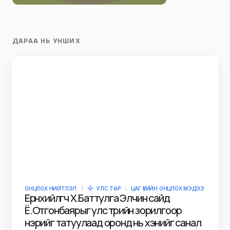
ДАРАА НЬ УНШИХ
ОНЦЛОХ НИЙТЛЭЛ
УЛС ТӨР
ЦАГ ҮЕИЙН ОНЦЛОХ МЭДЭЭ
Ерөнхийлөгч Х.Баттулга Элчин сайд
Ё.Отгонбаярыг улс төрийн зорилгоор
нэрийг татуулаад оронд нь хэнийг санал