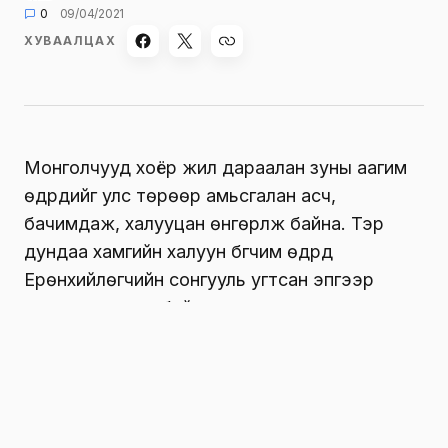
0
09/04/2021
ХУВААЛЦАХ
Монголчууд хоёр жил дараалан зуны аагим
өдрүүдийг улс төрөөр амьсгалан асч,
бачимдаж, халууцан өнгөрүүлж байна. Тэр
дундаа хамгийн халуун бүгчим өдрүүд
Ерөнхийлөгчийн сонгууль угтсан эпгээр
өдрүүдэд өрнөж байна.
Монголчууд ЗУРГААДАХЬ ерөнхийлөгчөө
сонгох энэ үед
хар пиар
эрчимж, нэр бүхий
улс төрч рүү дайрч давшлах нь олон байна.
Ингээд сонгогчдынхоо боловсролд зориулж