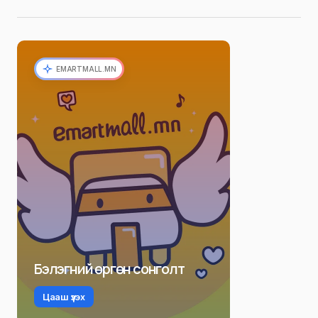
EMARTMALL.MN
Бэлэгний өргөн сонголт
Цааш үзэх