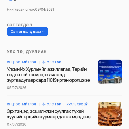
Нийтлэсэн огноо
09/04/2021
СЭТГЭГДЭЛ
Сэтгэгдэл үлдээх
УЛС ТӨР, ДУУЛИАН
Таны имэйл хаягийг нийтлэхгүй.
ОНЦЛОХ НИЙТЛЭЛ
УЛС ТӨР
Шаардлагатай талбаруудыг
*
гэж
Улсын Их Хурлын үйл ажиллагаа, Төрийн
тэмдэглэсэн
ордонтой танилцах аялалд
зургаадугаар сард 11019 иргэн оролцжээ
Name
*
08/07/2026
ОНЦЛОХ НИЙТЛЭЛ
УЛС ТӨР
ХУУЛЬ ЭРХ ЗҮЙ
E-mail
*
Эрхтэн, эд, эс шилжүүлэн суулгах тухай
хуулийг ердийн журмаар дагаж мөрдөнө
07/07/2026