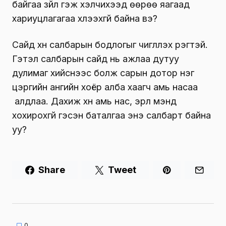
байгаа зүйл гэж хэлчихээд өөрөө яагаад
хариуцлагагаа хүлээхгүй байна вэ?
Сайд хүн салбарын бодлогыг чиглүүлэх үүрэгтэй.
Гэтэл салбарын сайд нь ажлаа дутуу
дулимаг хийснээс болж сарын дотор нэг
цэргийн ангийн хоёр алба хаагч амь насаа
алдлаа. Дахиж хүн амь нас, эрүүл мэнд
хохирохгүй гэсэн баталгаа энэ салбарт байна
уу?
Share
Tweet
0