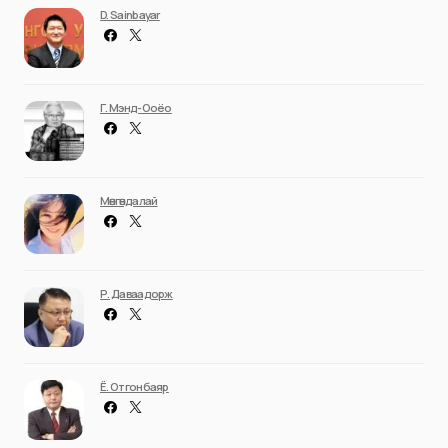
D. Sainbayar
Г. Мэнд-Ооёо
Мөнгөндалай
Р. Даваадорж
Ё. Отгонбаяр