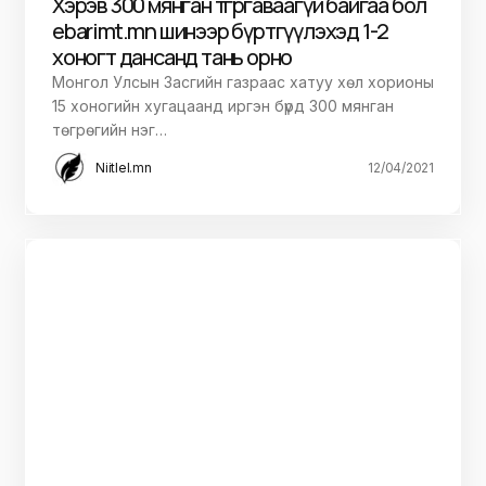
Хэрэв 300 мянган төгрөгөө аваагүй байгаа бол
ebarimt.mn шинээр бүртгүүлэхэд 1-2
хоногт дансанд тань орно
Монгол Улсын Засгийн газраас хатуу хөл хорионы
15 хоногийн хугацаанд иргэн бүрд 300 мянган
төгрөгийн нэг…
Niitlel.mn
12/04/2021