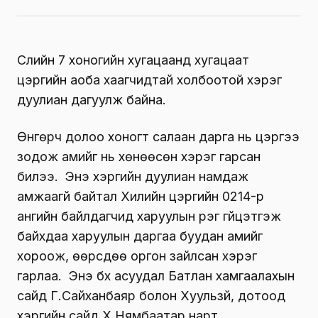
Сүүлийн 7 хоногийн хугацаанд хугацаат
цэргийн аоба хаагчидтай холбоотой хэрэг
дуулиан дагуулж байна.
Өнгөрч долоо хоногт салаан дарга нь цэргээ
зодож амийг нь хөнөөсөн хэрэг гарсан
билээ. Энэ хэргийн дуулиан намдаж
амжаагүй байтал Хилийн цэргийн 0214-р
ангийн байлдагчид харуулын үүрэг гүйцэтгэж
байхдаа харуулын даргаа буудан амийг
хороож, өөрсдөө оргон зайлсан хэрэг
гарлаа. Энэ бүх асуудал Батлан хамгаалахын
сайд Г.Сайханбаяр болон Хуульзүй, дотоод
хэргийн сайд Х.Нямбаатар нарт