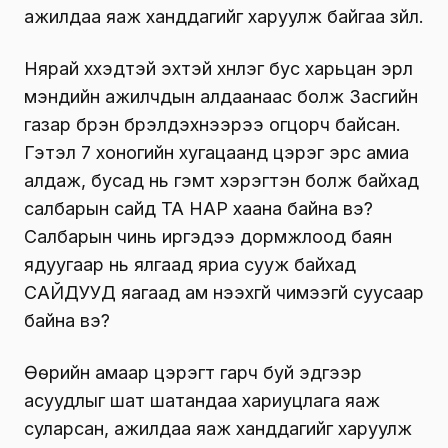
ажилдаа яаж ханддагийг харуулж байгаа зүйл.
Нярай хүүхэдтэй эхтэй хүнлэг бус харьцан эрүүл
мэндийн ажилчдын алдаанаас болж Засгийн
газар бүрэн бүрэлдэхүүнээрээ огцорч байсан.
Гэтэл 7 хоногийн хугацаанд цэрэг эрс амиа
алдаж, бусад нь гэмт хэрэгтэн болж байхад
салбарын сайд ТА НАР хаана байна вэ?
Салбарын чинь иргэдээ дормжлоод баян
ядуугаар нь ялгаад яриа сууж байхад
САЙДУУД яагаад ам нээхгүй чимээгүй суусаар
байна вэ?
Өөрийн амаар цэрэгт гарч буй эдгээр
асуудлыг шат шатандаа хариуцлага яаж
суларсан, ажилдаа яаж ханддагийг харуулж