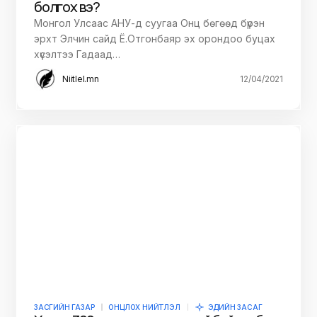
болгох вэ?
Монгол Улсаас АНУ-д суугаа Онц бөгөөд бүрэн
эрхт Элчин сайд Ё.Отгонбаяр эх орондоо буцах
хүсэлтээ Гадаад…
Niitlel.mn
12/04/2021
ЗАСГИЙН ГАЗАР
ОНЦЛОХ НИЙТЛЭЛ
ЭДИЙН ЗАСАГ