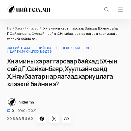
Нүүр
Засгийн газар
Хүн амины хэрэг гарсаар байхад БХ-ын сайд
Г.Сайханбаяр, Хуульзүйн сайд Х.Нямбаатар нар яагаад хариуцлага
хүлээхгүй байна вэ?
ЗАСГИЙН ГАЗАР
НИЙТЛЭЛ
ОНЦЛОХ НИЙТЛЭЛ
ЦАГ ҮЕИЙН ОНЦЛОХ МЭДЭЭ
Хүн амины хэрэг гарсаар байхад БХ-ын
сайд Г.Сайханбаяр, Хуульзүйн сайд
Х.Нямбаатар нар яагаад хариуцлага
хүлээхгүй байна вэ?
Niitlel.mn
0
09/04/2021
ХУВААЛЦАХ