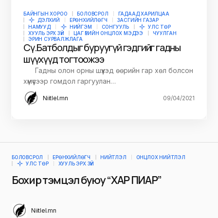
БАЙНГЫН ХОРОО
БОЛОВСРОЛ
ГАДААД ХАРИЛЦАА
ДЭЛХИЙ
ЕРӨНХИЙЛӨГЧ
ЗАСГИЙН ГАЗАР
НАМУУД
НИЙГЭМ
СОНГУУЛЬ
УЛС ТӨР
ХУУЛЬ ЭРХ ЗҮЙ
ЦАГ ҮЕИЙН ОНЦЛОХ МЭДЭЭ
ЧУУЛГАН
ЭРИН СУРВАЛЖЛАГА
Сү.Батболдыг буруугүй гэдгийг гадны
шүүхүүд тогтоожээ
Гадны олон орны шүүхэд өөрийн гар хөл болсон
хүмүүсээр гомдол гаргуулан…
Niitlel.mn
09/04/2021
БОЛОВСРОЛ
ЕРӨНХИЙЛӨГЧ
НИЙТЛЭЛ
ОНЦЛОХ НИЙТЛЭЛ
УЛС ТӨР
ХУУЛЬ ЭРХ ЗҮЙ
Бохир тэмцэл буюу “ХАР ПИАР”
Niitlel.mn