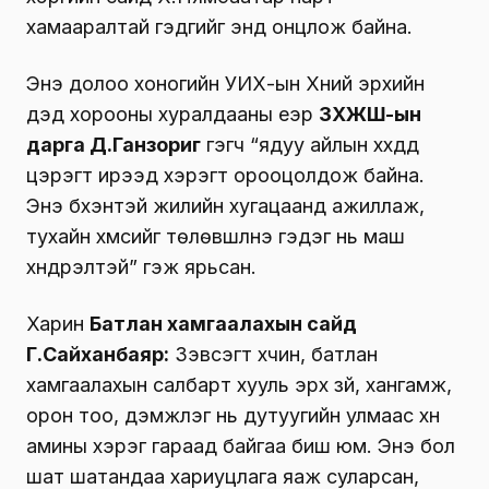
хамааралтай гэдгийг энд онцлож байна.
Энэ долоо хоногийн УИХ-ын Хүний эрхийн
дэд хорооны хуралдааны үеэр
ЗХЖШ-ын
дарга Д.Ганзориг
гэгч “ядуу айлын хүүхдүүд
цэрэгт ирээд хэрэгт орооцолдож байна.
Энэ бүхэнтэй жилийн хугацаанд ажиллаж,
тухайн хүмүүсийг төлөвшүүлнэ гэдэг нь маш
хүндрэлтэй” гэж ярьсан.
Харин
Батлан хамгаалахын сайд
Г.Сайханбаяр:
Зэвсэгт хүчин, батлан
хамгаалахын салбарт хууль эрх зүй, хангамж,
орон тоо, дэмжлэг нь дутуугийн улмаас хүн
амины хэрэг гараад байгаа биш юм. Энэ бол
шат шатандаа хариуцлага яаж суларсан,