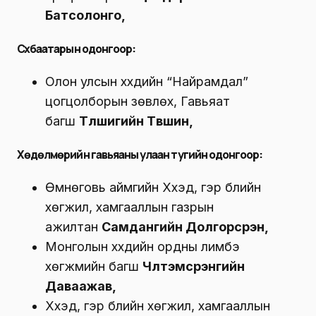
Батсолонго,
Сүхбаатарын одонгоор
:
Олон улсын хүүхдийн “Найрамдал”
цогцолборын зөвлөх, Гавьяат
багш
Түлшигийн Түвшин,
Хөдөлмөрийн гавьяаны улаан тугийн одонгоор
:
Өмнөговь аймгийн Хүүхэд, гэр бүлийн
хөгжил, хамгааллын газрын
ажилтан
Самдангийн Долгорсүрэн,
Монголын хүүхдийн ордны лимбэ
хөгжмийн багш
Чүлтэмсүрэнгийн
Даваажав,
Хүүхэд, гэр бүлийн хөгжил, хамгааллын