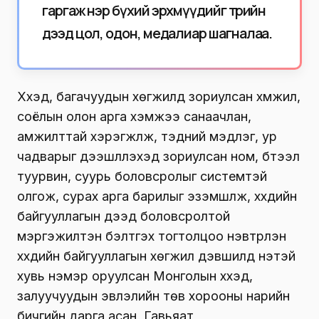
гаргаж нэр бүхий эрхмүүдийг төрийн
дээд цол, одон, медалиар шагналаа.
Хүүхэд, багачуудын хөгжилд зориулсан хүмүүжил,
соёлын олон арга хэмжээ санаачлан,
амжилттай хэрэгжүүлж, тэдний мэдлэг, ур
чадварыг дээшлүүлэхэд зориулсан ном, бүтээл
туурвин, суурь боловсролыг системтэй
олгож, сурах арга барилыг эзэмшүүлж, хүүхдийн
байгууллагын дээд боловсролтой
мэргэжилтэн бэлтгэх тогтолцоо нэвтрүүлэн
хүүхдийн байгууллагын хөгжил дэвшилд үнэтэй
хувь нэмэр оруулсан Монголын хүүхэд,
залуучуудын эвлэлийн төв хорооны нарийн
бичгийн дарга асан, Гавьяат