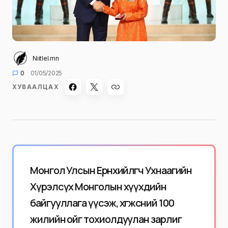
Niitlel.mn
0
01/05/2025
ХУВААЛЦАХ
Монгол Улсын Ерөнхийлөгч Ухнаагийн
Хүрэлсүх Монголын хүүхдийн
байгууллага үүсэж, хөгжсөний 100
жилийн ойг тохиолдуулан зарлиг