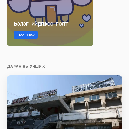
Бэлэгний өргөн сонголт
Цааш үзэх
ДАРАА НЬ УНШИХ