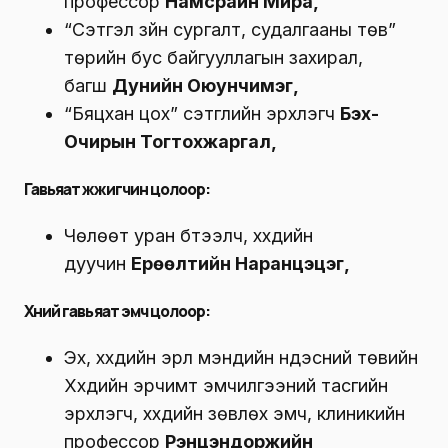
профессор
Намсрайн Мира,
“Сэтгэл зүйн сургалт, судалгааны төв”
төрийн бус байгууллагын захирал,
багш
Дунийн Оюунчимэг,
“Бяцхан цох” сэтгүүлийн эрхлэгч
Бэх-
Очирын Тогтохжаргал,
Гавьяат жүжигчин цолоор
:
Чөлөөт уран бүтээлч, хүүхдийн
дуучин
Ерөөлтийн Наранцэцэг,
Хүний гавьяат эмч цолоор
:
Эх, хүүхдийн эрүүл мэндийн үндэсний төвийн
Хүүхдийн эрчимт эмчилгээний тасгийн
эрхлэгч, хүүхдийн зөвлөх эмч, клиникийн
профессор
Рэнцэндоржийн