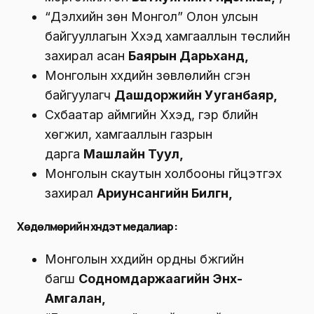
“Дэлхийн зөн Монгол” Олон улсын
байгууллагын Хүүхэд хамгааллын төслийн
захирал асан
Баярын Дарьханд,
Монголын хүүхдийн зөвлөлийн үүсгэн
байгуулагч
Дашдоржийн Ууганбаяр,
Сүхбаатар аймгийн Хүүхэд, гэр бүлийн
хөгжил, хамгааллын газрын
дарга
Машлайн Туул,
Монголын скаутын холбооны гүйцэтгэх
захирал
Ариунсангийн Билгүүн,
Хөдөлмөрийн хүндэт медалиар
:
Монголын хүүхдийн ордны бүжгийн
багш
Содномдаржаагийн Энх-
Амгалан,