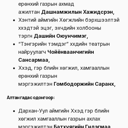
ерөнхий газрын ахмад
ажилтан
Дашнамжилын Хажидсүрэн,
Хэнтий аймгийн Хөгжлийн бэрхшээлтэй
хүүхэдтэй эцэг, эхчүүдийн холбооны
тэргүүн
Дашийн Оюунчимэг,
“Тэнгэрийн тэмдэг” хүүхдийн театрын
найруулагч
Чойёнваанчигийн
Сансармаа,
Хүүхэд, гэр бүлийн хөгжил, хамгааллын
ерөнхий газрын
мэргэжилтэн
Гомбодоржийн Саранхүү,
Алтан гадас одонгоор
:
Дархан-Уул аймгийн Хүүхэд гэр бүлийн
хөгжил хамгааллын газрын ахлах
мэргэжилтэн
Батхуягийн Гүндэгмаа,
,