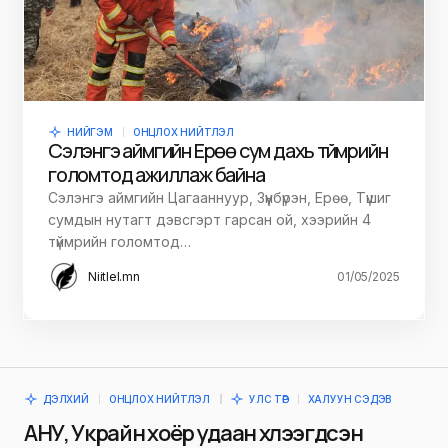
НИЙГЭМ
ОНЦЛОХ НИЙТЛЭЛ
Сэлэнгэ аймгийн Ерөө сум дахь түймрийн
голомтод ажиллаж байна
Сэлэнгэ аймгийн Цагааннуур, Зүүнбүрэн, Ерөө, Түшиг
сумдын нутагт дэвсгэрт гарсан ой, хээрийн 4
түймрийн голомтод…
Niitlel.mn
01/05/2025
ДЭЛХИЙ
ОНЦЛОХ НИЙТЛЭЛ
УЛС ТӨР
ХАЛУУН СЭДЭВ
АНУ, Украйн хоёр удаан хүлээгдсэн