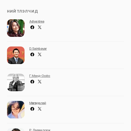
НИЙТЛЭЛЧИД
Adiya Idea
D. Sainbayar
Г. Мэнд-Ооёо
Мөнгөндалай
Р. Даваадорж