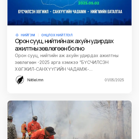
НИЙГЭМ
ОНЦЛОХ НИЙТЛЭЛ
Орон сууц, нийтийн аж ахуйн удирдах
ажилтны зөвлөгөөн болно
Орон сууц, нийтийн аж ахуйн удирдах ажилтны
зөвлөгөөн -2025 арга хэмжээ “БҮСЧИЛСЭН
ХӨГЖИЛ-САНХҮҮГИЙН ЧАДАМЖ-…
Niitlel.mn
01/05/2025