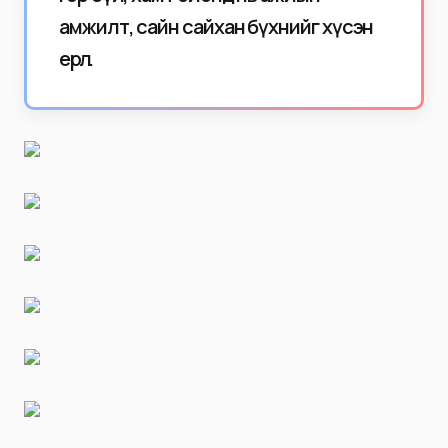
амжилт, сайн сайхан бүхнийг хүсэн
ерөөлөө.