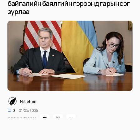
байгалийн баялгийн гэрээнд гарын үсэг
зурлаа
Niitlel.mn
0
01/05/2025
ХУВААЛЦАХ