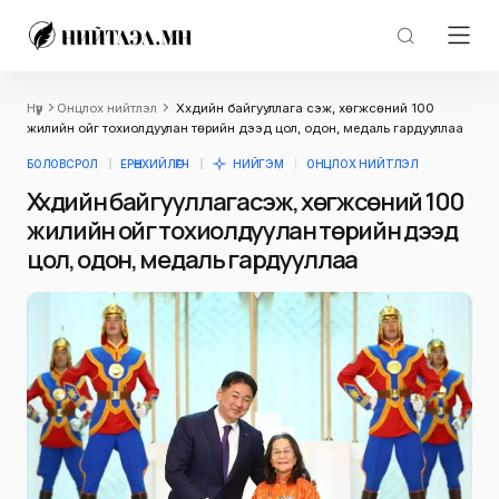
Нүүр
Онцлох нийтлэл
Хүүхдийн байгууллага үүсэж, хөгжсөний 100
жилийн ойг тохиолдуулан төрийн дээд цол, одон, медаль гардууллаа
БОЛОВСРОЛ
ЕРӨНХИЙЛӨГЧ
НИЙГЭМ
ОНЦЛОХ НИЙТЛЭЛ
Хүүхдийн байгууллага үүсэж, хөгжсөний 100
жилийн ойг тохиолдуулан төрийн дээд
цол, одон, медаль гардууллаа