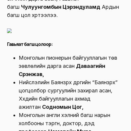
багш
Чулуунгомбын Цэрэндуламд
Ардын
багш цол хүртээлээ.
Гавьяат багш цолоор
:
Монголын пионерын байгууллагын төв
зөвлөлийн дарга асан
Даваагийн
Сүрэнжав
,
Нийслэлийн Баянзүрх дүүргийн “Баянзүрх”
цогцолбор сургуулийн захирал асан,
Хүүхдийн байгууллагын ахмад
ажилтан
Содномын Цог,
Монголын англи хэлний багш нарын
холбооны тэргүүн, доктор, дэд