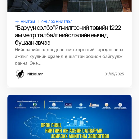
НИЙГЭМ
ОНЦЛОХ НИЙТЛЭЛ
“Баруун сэлбэ” үйлчилгээний төвийн 1222
ам метр талбайг нийслэлийн өмчид
буцаан авчээ
Нийслэлийн алдагдсан өмч хөрөнгийг эргүүлэн авах
ажлыг хуулийн хүрээнд үе шаттай зохион байгуулж
байна. Энэ…
Niitlel.mn
01/05/2025