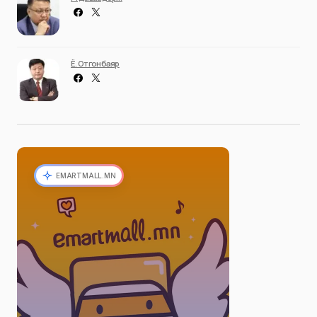
Ё. Отгонбаяр
EMARTMALL.MN