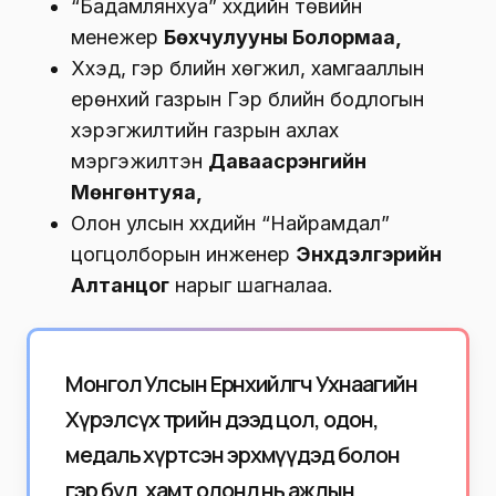
“Бадамлянхуа” хүүхдийн төвийн
менежер
Бөхчулууны Болормаа,
Хүүхэд, гэр бүлийн хөгжил, хамгааллын
ерөнхий газрын Гэр бүлийн бодлогын
хэрэгжилтийн газрын ахлах
мэргэжилтэн
Даваасүрэнгийн
Мөнгөнтуяа,
Олон улсын хүүхдийн “Найрамдал”
цогцолборын инженер
Энхдэлгэрийн
Алтанцог
нарыг шагналаа.
Монгол Улсын Ерөнхийлөгч Ухнаагийн
Хүрэлсүх төрийн дээд цол, одон,
медаль хүртсэн эрхмүүдэд болон
гэр бүл, хамт олонд нь ажлын