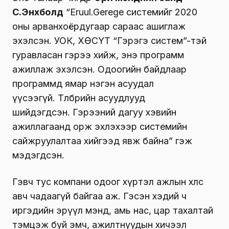
С.Энхболд
“Eruul.Gerege системийг 2020
оны арванхоёрдугаар сараас ашиглаж
эхэлсэн. УОК, ХӨСҮТ “Гэрэгэ систем”-тэй
гуравласан гэрээ хийж, энэ программ
ажиллаж эхэлсэн. Одоогийн байдлаар
программд ямар нэгэн асуудал
үүсээгүй. Төлбөрийн асуудлууд
шийдэгдсэн. Гэрээний дагуу хэвийн
ажиллагаанд орж эхлэхээр системийн
сайжруулалтаа хийгээд явж байна” гэж
мэдэгдсэн.
Гэвч тус компани одоог хүртэл ажлын хөлсөө
авч чадаагүй байгаа аж. Гэсэн хэдий ч
иргэдийн эрүүл мэнд, амь нас, цар тахалтай
тэмцэж буй эмч, ажилтнуудын хичээл