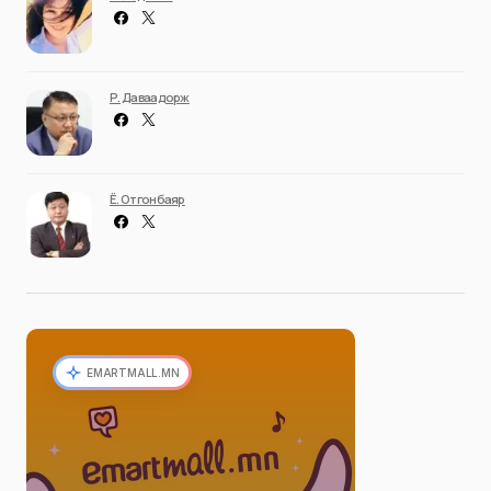
Р. Даваадорж
Ё. Отгонбаяр
EMARTMALL.MN