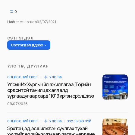
0
Нийтлэсэн огноо
02/07/2021
СЭТГЭГДЭЛ
Сэтгэгдэл үлдээх
УЛС ТӨР, ДУУЛИАН
Таны имэйл хаягийг нийтлэхгүй.
ОНЦЛОХ НИЙТЛЭЛ
УЛС ТӨР
Шаардлагатай талбаруудыг
*
гэж
Улсын Их Хурлын үйл ажиллагаа, Төрийн
тэмдэглэсэн
ордонтой танилцах аялалд
зургаадугаар сард 11019 иргэн оролцжээ
Name
*
08/07/2026
ОНЦЛОХ НИЙТЛЭЛ
УЛС ТӨР
ХУУЛЬ ЭРХ ЗҮЙ
E-mail
*
Эрхтэн, эд, эс шилжүүлэн суулгах тухай
хуулийг ердийн журмаар дагаж мөрдөнө