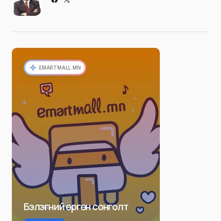
EMARTMALL.MN
Бэлэгний өргөн сонголт