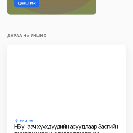
Цааш үзэх
ДАРАА НЬ УНШИХ
НИЙГЭМ
НҮБ унаач хүүхдүүдийн асуудлаар Засгийн