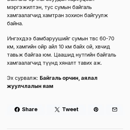
мэргэжилтэн, тус сумын байгаль
хамгаалагчид хамтран зохион байгуулж
байна.
Ингэхдээ бамбаруушийг сумын төвөөс 60-70
км, хамгийн ойр айл 10 км байх ой, хөвчид
тавьж байгаа юм. Цаашид нутгийн байгаль
хамгаалагчид түүнд хяналт тавих аж.
Эх сурвалж:
Байгаль орчин, аялал
жуулчлалын яам
Share
Tweet