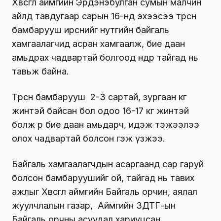
Хөвсгөл аймгийн Эрдэнэбулган сумын малчин
айлд тавдугаар сарын 16-нд эхээсээ төөрсөн
бамбарууш ирснийг нутгийн байгаль
хамгаалагчид асран хамгаалж, бие даан
амьдрах чадвартай болгоод өнөөдөр тайгад нь
тавьж байна.
Төөрсөн бамбарууш 2-3 сартай, зургаан кг
жинтэй байсан бол одоо 16-17 кг жинтэй
болж өөрөө бие даан амьдарч, идэж тэжээлээ
олох чадвартай болсон гэж үзжээ.
Байгаль хамгаалагчдын асаргаанд сар гаруй
болсон бамбаруушийг ой, тайгад нь тавих
ажлыг Хөвсгөл аймгийн Байгаль орчин, аялал
жуулчлалын газар, Аймгийн ЗДТГ-ын
Байгаль орчны асуудал хариуцсан