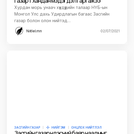
газарт хандан мэдэгдэл гаргажээ
Хурдан морь унаач хүүхдүүдийн талаар НҮБ-ын
Монгол Улс дахь Удирдлагын багаас Засгийн
газар болон олон нийтэд…
Niitlel.mn
02/07/2021
ЗАСГИЙН ГАЗАР
НИЙГЭМ
ОНЦЛОХ НИЙТЛЭЛ
Засгийн газар Үндэсний баяр наадмыг