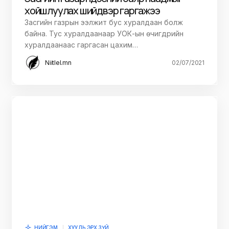
хойшлуулах шийдвэр гаргажээ
Засгийн газрын ээлжит бус хуралдаан болж
байна. Тус хуралдаанаар УОК-ын өчигдрийн
хуралдаанаас гаргасан цахим…
Niitlel.mn
02/07/2021
НИЙГЭМ
ХУУЛЬ ЭРХ ЗҮЙ