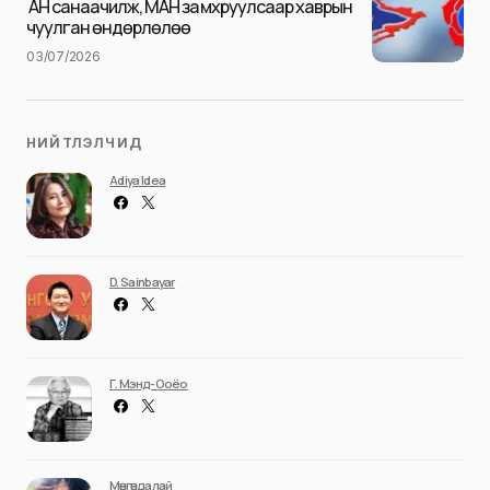
Илгээх
АН санаачилж, МАН замхруулсаар хаврын
чуулган өндөрлөлөө
03/07/2026
НИЙТЛЭЛЧИД
Adiya Idea
D. Sainbayar
Г. Мэнд-Ооёо
Мөнгөндалай