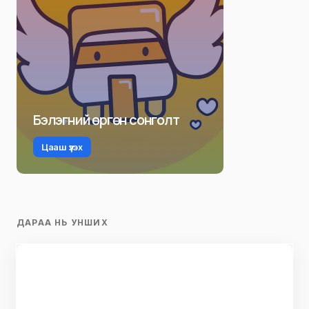
Бэлэгний өргөн сонголт
Цааш үзэх
ДАРАА НЬ УНШИХ