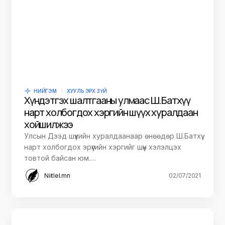
НИЙГЭМ
ХУУЛЬ ЭРХ ЗҮЙ
Хүндэтгэх шалтгааны улмаас Ш.Батхүү
нарт холбогдох хэргийн шүүх хуралдаан
хойшилжээ
Улсын Дээд шүүхийн хуралдаанаар өнөөдөр Ш.Батхүү
нарт холбогдох эрүүгийн хэргийг шүүн хэлэлцэх
товтой байсан юм.…
Niitlel.mn
02/07/2021