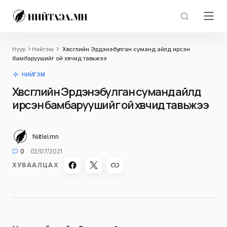
Нүүр
Нийгэм
Хөвсгөлийн Эрдэнэбулган суманд айлд ирсэн
бамбаруушийг ой хөвчид тавьжээ
НИЙГЭМ
Хөвсгөлийн Эрдэнэбулган суманд айлд
ирсэн бамбаруушийг ой хөвчид тавьжээ
Niitlel.mn
0
02/07/2021
ХУВААЛЦАХ