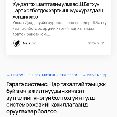
Хүндэтгэх шалтгааны улмаас Ш.Батхүү
нарт холбогдох хэргийн шүүх хуралдаан
хойшилжээ
Улсын Дээд шүүхийн хуралдаанаар өнөөдөр Ш.Батхүү
нарт холбогдох эрүүгийн хэргийг шүүн хэлэлцэх
товтой байсан юм.…
Niitlel.mn
02/07/2021
НИЙГЭМ
ОНЦЛОХ НИЙТЛЭЛ
ТЕХНОЛОГИ
ЭРҮҮЛ МЭНД
Гэрэгэ системс: Цар тахалтай тэмцэж
буй эмч, ажилтнуудын хичээл
зүтгэлийг үнэгүй болгохгүйн тулд
системээ хэвийн ажиллагаанд
оруулахаар боллоо