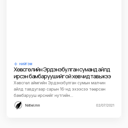
НИЙГЭМ
Хөвсгөлийн Эрдэнэбулган суманд айлд
ирсэн бамбаруушийг ой хөвчид тавьжээ
Хөвсгөл аймгийн Эрдэнэбулган сумын малчин
айлд тавдугаар сарын 16-нд эхээсээ төөрсөн
бамбарууш ирснийг нутгийн…
Niitlel.mn
02/07/2021