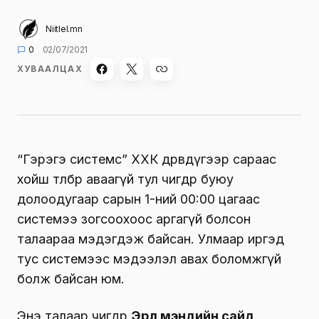
Niitlel.mn
0
02/07/2021
ХУВААЛЦАХ
“Гэрэгэ системс” ХХК дөрөвдүгээр сараас
хойш төлбөрөө аваагүй тул өчигдөр буюу
долоодугаар сарын 1-ний 00:00 цагаас
системээ зогсоохоос аргагүй болсон
талаараа мэдэгдэж байсан. Улмаар иргэд
тус системээс мэдээлэл авах боломжгүй
болж байсан юм.
Энэ талаар өчигдөр
Эрүүл мэндийн сайд