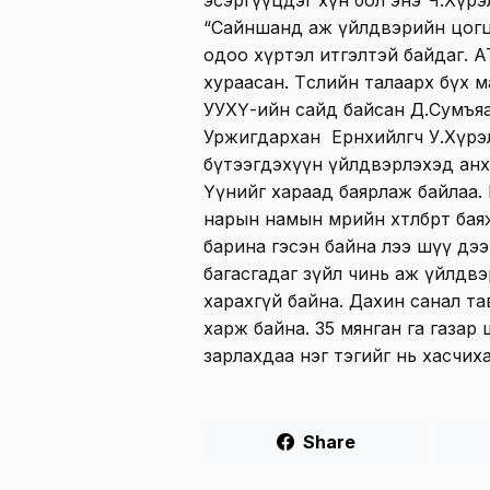
“Сайншанд аж үйлдвэрийн цогц
одоо хүртэл итгэлтэй байдаг. 
хураасан. Төслийн талаарх бүх м
УУХҮ-ийн сайд байсан Д.Сумъяаб
Уржигдархан Ерөнхийлөгч У.Хүрэ
бүтээгдэхүүн үйлдвэрлэхэд анх
Үүнийг хараад баярлаж байлаа. Б
нарын намын мөрийн хөтөлбөрт б
барина гэсэн байна лээ шүү дэ
багасгадаг зүйл чинь аж үйлдвэ
харахгүй байна. Дахин санал т
харж байна. 35 мянган га газар
зарлахдаа нэг тэгийг нь хасчих
Share