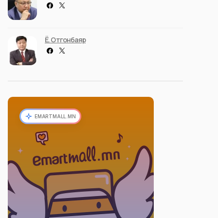
Ё. Отгонбаяр
EMARTMALL.MN