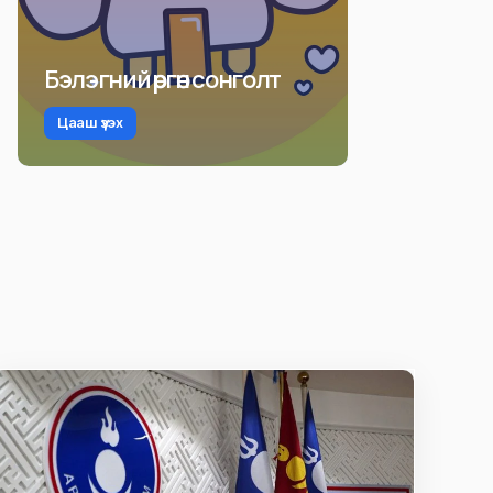
Бэлэгний өргөн сонголт
Цааш үзэх