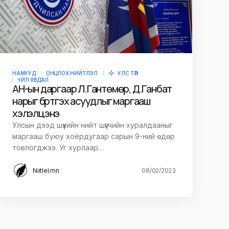
НАМУУД
ОНЦЛОХ НИЙТЛЭЛ
УЛС ТӨР
ҮЙЛ ЯВДАЛ
АН-ын даргаар Л.Гантөмөр, Д.Ганбат
нарыг бүртгэх асуудлыг маргааш
хэлэлцэнэ
Улсын дээд шүүхийн нийт шүүгчийн хуралдааныг
маргааш буюу хоёрдугаар сарын 9-ний өдөр
товлогджээ. Уг хурлаар…
Niitlel.mn
08/02/2023