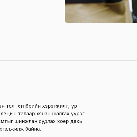
төсөл, хөтөлбөрийн хэрэгжилт, үр
йн явцын талаар хянан шалгах үүрэг
имтыг шинжлэн судлах хоёр дахь
ргэлжилж байна.