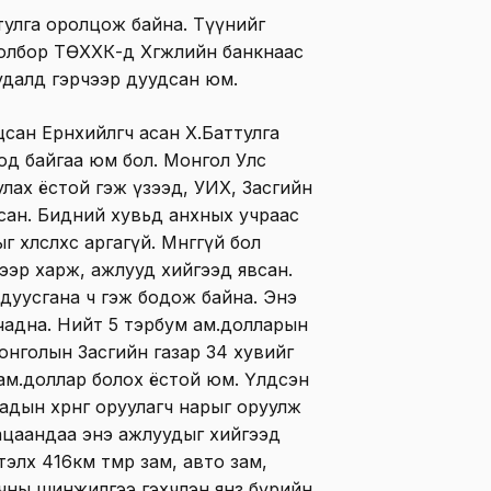
ттулга оролцож байна. Түүнийг
лбор ТӨХХК-д Хөгжлийн банкнаас
удалд гэрчээр дуудсан юм.
ан Ерөнхийлөгч асан Х.Баттулга
од байгаа юм бол. Монгол Улс
лах ёстой гэж үзээд, УИХ, Засгийн
сан. Бидний хувьд анхных учраас
өлслөхөөс аргагүй. Мөнгөгүй бол
лгээр харж, ажлууд хийгээд явсан.
 дуусгана ч гэж бодож байна. Энэ
ж чадна. Нийт 5 тэрбум ам.долларын
 Монголын Засгийн газар 34 хувийг
 ам.доллар болох ёстой юм. Үлдсэн
дын хөрөнгө оруулагч нарыг оруулж
угацаандаа энэ ажлуудыг хийгээд
лх 416км төмөр зам, авто зам,
орчны шинжилгээ гэхчлэн янз бүрийн