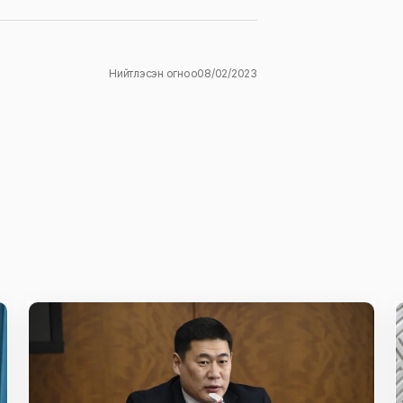
Нийтлэсэн огноо
08/02/2023
ж
E-mail
*