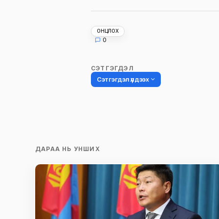
ОНЦЛОХ
0
СЭТГЭГДЭЛ
Сэтгэгдэл үлдээх
Таны имэйл хаягийг нийтлэхгүй.
Шаардлагатай талбаруудыг
*
гэ
ДАРАА НЬ УНШИХ
тэмдэглэсэн
Name
*
Сэтгэгдэл
*