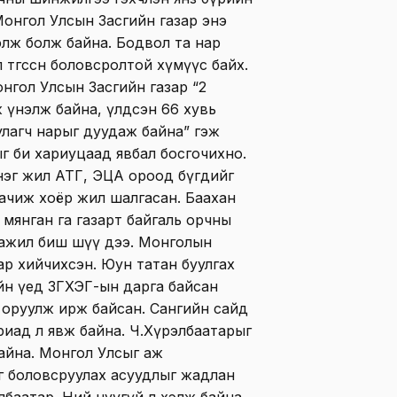
онгол Улсын Засгийн газар энэ
үнэлж болж байна. Бодвол та нар
 төгссөн боловсролтой хүмүүс байх.
нгол Улсын Засгийн газар “2
 үнэлж байна, үлдсэн 66 хувь
уулагч нарыг дуудаж байна” гэж
г би хариуцаад явбал босгочихно.
нэг жил АТГ, ЭЦА ороод бүгдийг
аачиж хоёр жил шалгасан. Баахан
мянган га газарт байгаль орчны
 ажил биш шүү дээ. Монголын
ар хийчихсэн. Юун татан буулгах
айн үед ЗГХЭГ-ын дарга байсан
 оруулж ирж байсан. Сангийн сайд
риад л явж байна. Ч.Хүрэлбаатарыг
айна. Монгол Улсыг аж
г боловсруулах асуудлыг жадлан
лбаатар. Ний нуугүй л хэлж байна.