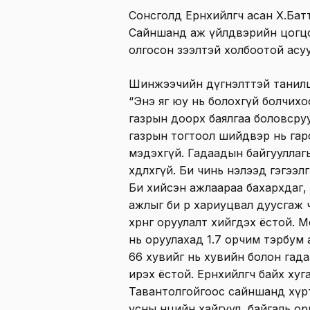
Сонсголд Ерөнхийлөгч асан Х.Ба
Сайншанд аж үйлдвэрийн цогцо
олгосон зээлтэй холбоотой асу
Шинжээчийн дүгнэлттэй танилцс
“Энэ яг юу нь болохгүй болчихо
газрын доорх баялгаа боловсруу
газрын тогтоол шийдвэр нь гар
мэдэхгүй. Гадаадын байгууллагыг х
хөдлөхгүй. Би чинь нэлээд гэгээ
Би хийсэн ажлаараа бахархдаг,
ажлыг би өөрөө хариуцвал дуусга
хөрөнгө оруулалт хийгдэх ёстой.
нь оруулахад 1.7 орчим тэрбум
66 хувийг нь хувийн болон гадаа
ирэх ёстой. Ерөнхийлөгч байх х
Тавантолгойгоос сайншанд хүртэ
усны нөөцийн хайгуул, байгаль 