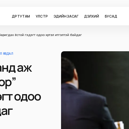
ӨДӨР ТУТАМ
УЛС ТӨР
ЭДИЙН ЗАСАГ
ДЭЛХИЙ
БУСАД
аригдах ёстой гэдэгт одоо хүртэл итгэлтэй байдаг
Л ЯВДАЛ
анд аж
ор”
эгт одоо
даг