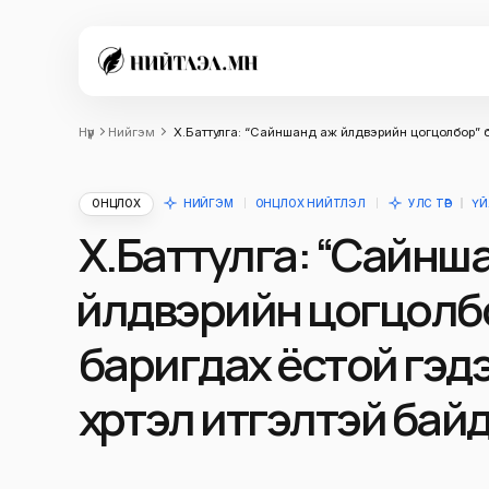
Нүүр
Нийгэм
Х.Баттулга: “Сайншанд аж үйлдвэрийн цогцолбор” б
ОНЦЛОХ
НИЙГЭМ
ОНЦЛОХ НИЙТЛЭЛ
УЛС ТӨР
ҮЙ
Х.Баттулга: “Сайнш
үйлдвэрийн цогцолб
баригдах ёстой гэд
хүртэл итгэлтэй бай