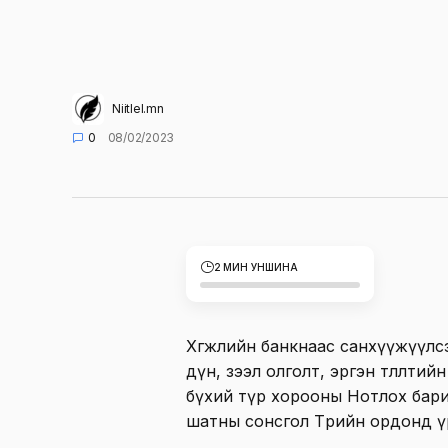
Niitlel.mn
0
08/02/2023
2 МИН УНШИНА
Хөгжлийн банкнаас санхүүжүүлсэн 
дүн, зээл олголт, эргэн төлөлти
бүхий түр хорооны Нотлох бар
шатны сонсгол Төрийн ордонд ү