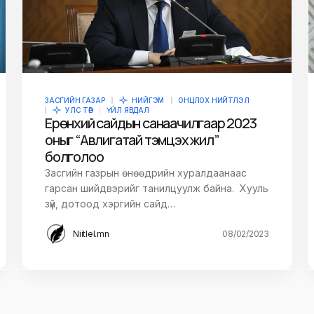
owser for the next
ЗАСГИЙН ГАЗАР
НИЙГЭМ
ОНЦЛОХ НИЙТЛЭЛ
УЛС ТӨР
ҮЙЛ ЯВДАЛ
Ерөнхий сайдын санаачилгаар 2023
оныг “Авлигатай тэмцэх жил”
болголоо
Засгийн газрын өнөөдрийн хуралдаанаас
гарсан шийдвэрийг танилцуулж байна. Хууль
зүй, дотоод хэргийн сайд…
Niitlel.mn
08/02/2023