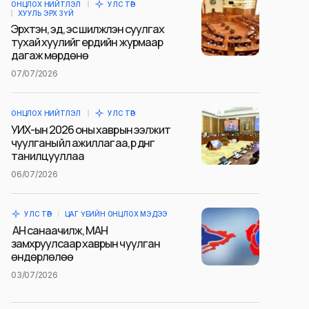
ОНЦЛОХ НИЙТЛЭЛ
УЛС ТӨР
ХУУЛЬ ЭРХ ЗҮЙ
Эрхтэн, эд, эс шилжүүлэн суулгах
тухай хуулийг ердийн журмаар
дагаж мөрдөнө
07/07/2026
ОНЦЛОХ НИЙТЛЭЛ
УЛС ТӨР
УИХ-ын 2026 оны хаврын ээлжит
чуулганы үйл ажиллагаа, үр дүнг
танилцууллаа
06/07/2026
УЛС ТӨР
ЦАГ ҮЕИЙН ОНЦЛОХ МЭДЭЭ
АН санаачилж, МАН
замхруулсаар хаврын чуулган
өндөрлөлөө
03/07/2026