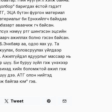
олбор” баригдах ёстой гэдэгт
АТГ, ЭЦА бүтэн фургон материал
атериалыг би Ерөнхийлөгч байхдаа
азарт аваачиж өгч байсан.
лсүх нэмүү өртөг шингэсэн эцсийн
аарч ажиллах болно гэсэн байсан.
.Энхбаяр аа, одоо яах уу. Та
аяжуулах, боловсруулах үйлдвэр
э. Ажилгүйдэл ядуурлыг массаар нь
р шүү. Би буруу зүйл гэж үнэхээр
авихад хийх боломжтой ажил гэж
 шүү дээ. АТГ олон нийтэд
аж байгаа юм” гэв.
Tweet