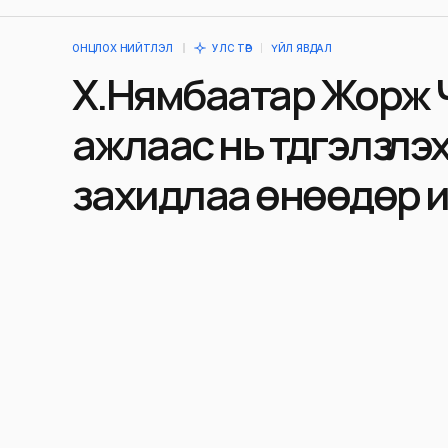
ОНЦЛОХ НИЙТЛЭЛ
УЛС ТӨР
ҮЙЛ ЯВДАЛ
Х.Нямбаатар Жорж 
ажлаас нь түдгэлзүүлэ
захидлаа өнөөдөр 