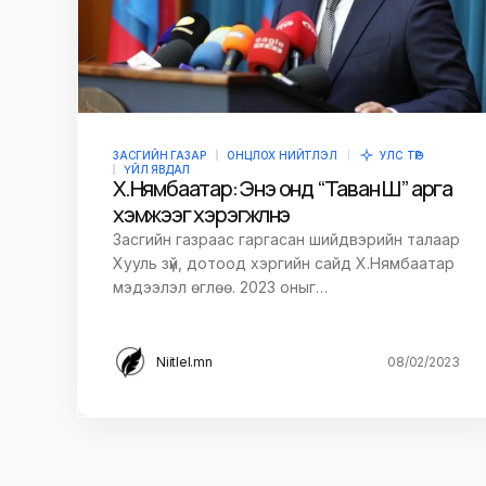
Save my name and e-mail in this br
time I comment.
ЗАСГИЙН ГАЗАР
ОНЦЛОХ НИЙТЛЭЛ
УЛС ТӨР
ҮЙЛ ЯВДАЛ
Х.Нямбаатар: Энэ онд “Таван Ш” арга
Илгээх
хэмжээг хэрэгжүүлнэ
Засгийн газраас гаргасан шийдвэрийн талаар
Хууль зүй, дотоод хэргийн сайд Х.Нямбаатар
мэдээлэл өглөө. 2023 оныг…
Niitlel.mn
08/02/2023