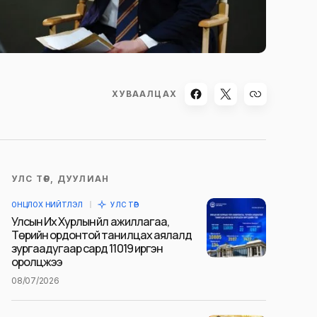
ХУВААЛЦАХ
УЛС ТӨР, ДУУЛИАН
ОНЦЛОХ НИЙТЛЭЛ
УЛС ТӨР
Улсын Их Хурлын үйл ажиллагаа,
Төрийн ордонтой танилцах аялалд
зургаадугаар сард 11019 иргэн
оролцжээ
08/07/2026