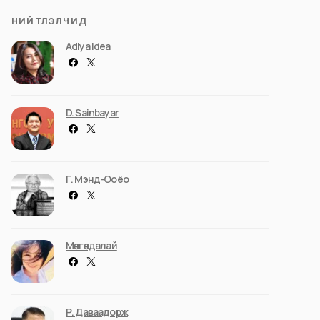
НИЙТЛЭЛЧИД
Adiya Idea
D. Sainbayar
Г. Мэнд-Ооёо
Мөнгөндалай
Р. Даваадорж