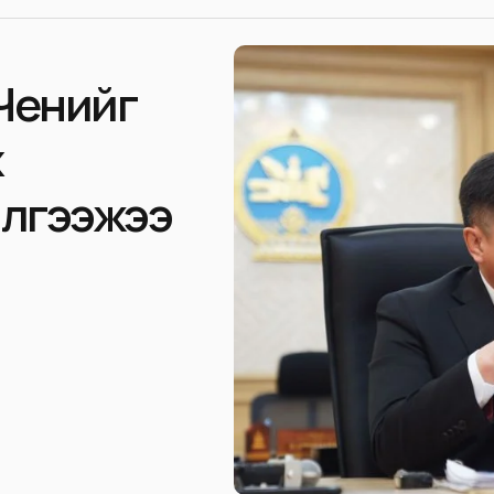
Ченийг
х
илгээжээ