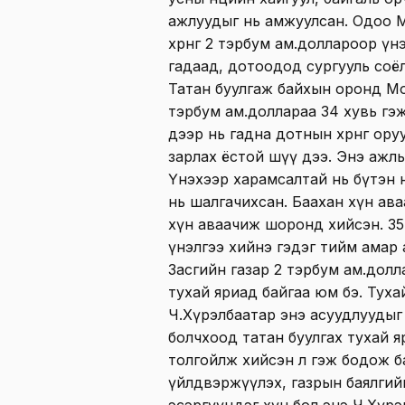
ажлуудыг нь амжуулсан. Одоо М
хөрөнгөө 2 тэрбум ам.доллароор 
гадаад, дотоодод сургууль соёл
Татан буулгаж байхын оронд Мо
тэрбум ам.доллараа 34 хувь гэж
дээр нь гадна дотнын хөрөнгө ор
зарлах ёстой шүү дээ. Энэ ажлы
Үнэхээр харамсалтай нь бүтэн 
нь шалгачихсан. Баахан хүн ав
хүн аваачиж шоронд хийсэн. 35 
үнэлгээ хийнэ гэдэг тийм амар
Засгийн газар 2 тэрбум ам.долл
тухай яриад байгаа юм бэ. Тух
Ч.Хүрэлбаатар энэ асуудлуудыг
болчхоод татан буулгах тухай я
толгойлж хийсэн л гэж бодож б
үйлдвэржүүлэх, газрын баялгий
эсэргүүцдэг хүн бол энэ Ч.Хүрэ