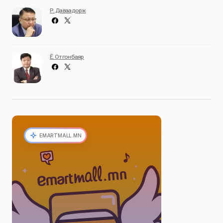
Р. Даваадорж
Ё. Отгонбаяр
EMARTMALL.MN