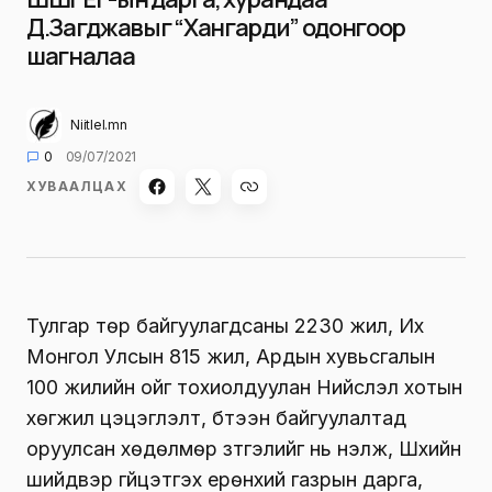
Д.Загджавыг “Хангарди” одонгоор
шагналаа
Niitlel.mn
0
09/07/2021
ХУВААЛЦАХ
Тулгар төр байгуулагдсаны 2230 жил, Их
Монгол Улсын 815 жил, Ардын хувьсгалын
100 жилийн ойг тохиолдуулан Нийслэл хотын
хөгжил цэцэглэлт, бүтээн байгуулалтад
оруулсан хөдөлмөр зүтгэлийг нь үнэлж, Шүүхийн
шийдвэр гүйцэтгэх ерөнхий газрын дарга,