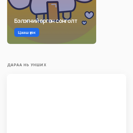
Бэлэгний өргөн сонголт
Цааш үзэх
ДАРАА НЬ УНШИХ