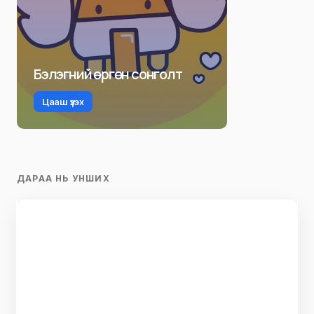
Бэлэгний өргөн сонголт
Цааш үзэх
ДАРАА НЬ УНШИХ