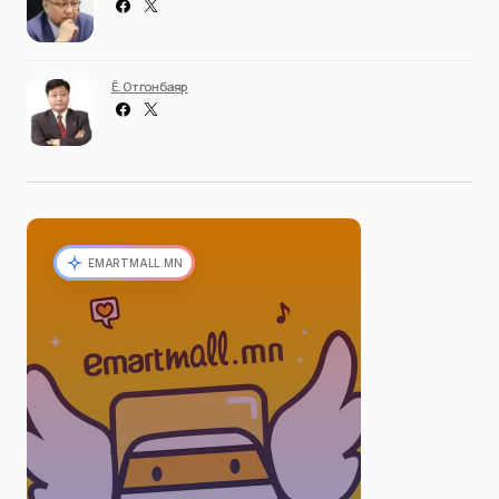
Ё. Отгонбаяр
EMARTMALL.MN