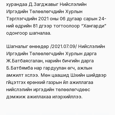
хурандаа Д.Загджавыг Нийслэлийн
Иргэдийн Төлөөлөгчдийн Хурлын
Тэргүүлэгчдийн 2021 оны 06 дугаар сарын 24-
ний өдрийн 81 дүгээр тогтоолоор “Хангарди”
одонгоор шагналаа.
Шагналыг өнөөдөр /2021.07.09/ Нийслэлийн
Иргэдийн Төлөөлөгчдийн Хурлын дарга
Ж.Батбаясгалан, нарийн бичгийн дарга
Б.Батбямба нар гардуулан өгч, ажлын
амжилт хүслээ. Мөн цаашид Шүүхийн шийдвэр
гүйцэтгэх ерөнхий газрын үйл ажиллагаа
нийслэлийн иргэдийн төлөөлөгчдөөс
дэмжиж ажиллахаа илэрхийллээ.