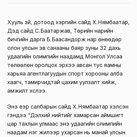
Хууль зүй, дотоод хэргийн сайд Х.Нямбаатар,
Дэд сайд С.Баатаржав, Төрийн нарийн
бичгийн дарга Б.Баасандорж нар өнөөдөр
олон улсын эв санааны баяр зуны 32 дахь
удаагийн олимпийн наадамд Монгол Улсаа
төлөөлөн оролцох эрхээ авсан тус яамны
харьяа агентлагуудын спорт хорооны алба
хаагч, тамирчидтай цахим уулзалт хийж,
амжилт хүслээ.
Энэ үеэр салбарын сайд Х.Нямбаатар хэлсэн
үгэндээ “Дэлхий нийтийг хамарсан аймшигт
цар тахлын улмаас энэ удаагийн олимпийн
наадам нэг жилээр ухарсан нь манай улсын