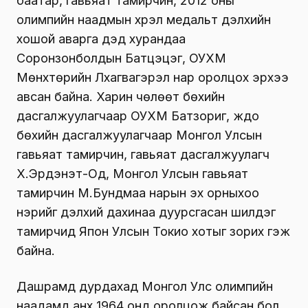
баатар, гавьяат тамирчин, 2012 оны
олимпийн наадмын хүрэл медальт дэлхийн
хошой аварга дэд хурандаа
Соронзонболдын Батцэцэг, ОУХМ
Мөнхтөрийн Лхагвагэрэл нар оролцох эрхээ
авсан байна. Харин чөлөөт бөхийн
дасгалжуулагчаар ОУХМ Батзориг, жүдо
бөхийн дасгалжуулагчаар Монгол Улсын
гавьяат тамирчин, гавьяат дасгалжуулагч
Х.Эрдэнэт-Од, Монгол Улсын гавьяат
тамирчин М.Бундмаа нарын эх орныхоо
нэрийг дэлхий дахинаа дуурсгасан шилдэг
тамирчид Япон Улсын Токио хотыг зорих гэж
байна.
Дашрамд дурдахад Монгол Улс олимпийн
наадамд анх 1964 онд оролцож байсан бол