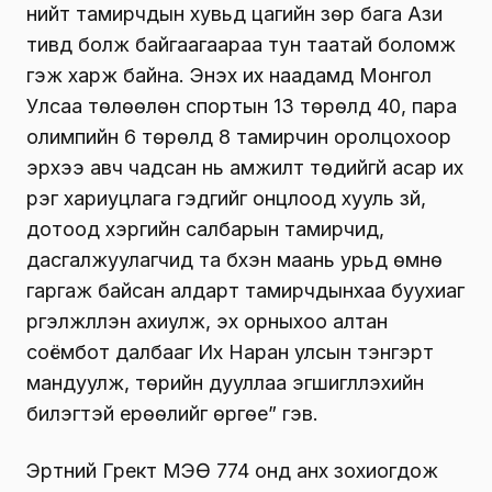
нийт тамирчдын хувьд цагийн зөрүү бага Ази
тивд болж байгаагаараа тун таатай боломж
гэж харж байна. Энэхүү их наадамд Монгол
Улсаа төлөөлөн спортын 13 төрөлд 40, пара
олимпийн 6 төрөлд 8 тамирчин оролцохоор
эрхээ авч чадсан нь амжилт төдийгүй асар их
үүрэг хариуцлага гэдгийг онцлоод хууль зүй,
дотоод хэргийн салбарын тамирчид,
дасгалжуулагчид та бүхэн маань урьд өмнө
гаргаж байсан алдарт тамирчдынхаа буухиаг
үргэлжлүүлэн ахиулж, эх орныхоо алтан
соёмбот далбааг Их Наран улсын тэнгэрт
мандуулж, төрийн дууллаа эгшиглүүлэхийн
билэгтэй ерөөлийг өргөе” гэв.
Эртний Грект МЭӨ 774 онд анх зохиогдож