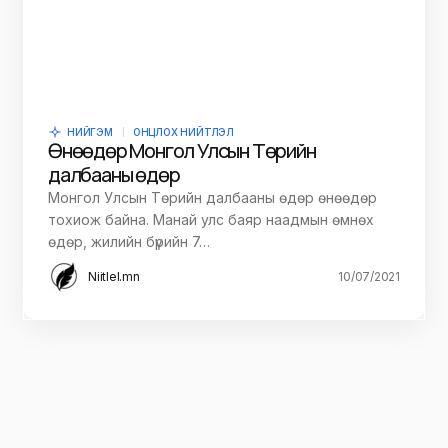
НИЙГЭМ
ОНЦЛОХ НИЙТЛЭЛ
Өнөөдөр Монгол Улсын Төрийн
далбааны өдөр
Монгол Улсын Төрийн далбааны өдөр өнөөдөр
тохиож байна. Манай улс баяр наадмын өмнөх
өдөр, жилийн бүрийн 7…
Niitlel.mn
10/07/2021