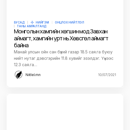
БУСАД
НИЙГЭМ
ОНЦЛОХ НИЙТЛЭЛ
ТАНЫ АМРАЛТАНД
Монголын хамгийн хөгшин мод Завхан
аймагт, хамгийн урт нь Хөвсгөл аймагт
байна
Манай улсын ойн сан бүхий газар 18.5 сая.га буюу
нийт нутаг дэвсгэрийн 11.8 хувийг эзэлдэг. Үүнээс
12.3 сая.га…
Niitlel.mn
10/07/2021