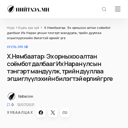
Нүүр
Хууль эрх зүй
Х.Нямбаатар: Эх орныхоо алтан соёмбот
далбааг Их Наран улсын тэнгэрт мандуулж, төрийн дууллаа
эгшиглүүлэхийн билэгтэй ерөөлийг өргөе
ХУУЛЬ ЭРХ ЗҮЙ
Х.Нямбаатар: Эх орныхоо алтан
соёмбот далбааг Их Наран улсын
тэнгэрт мандуулж, төрийн дууллаа
эгшиглүүлэхийн билэгтэй ерөөлийг өргөе
Niitlel.mn
0
12/07/2021
ХУВААЛЦАХ