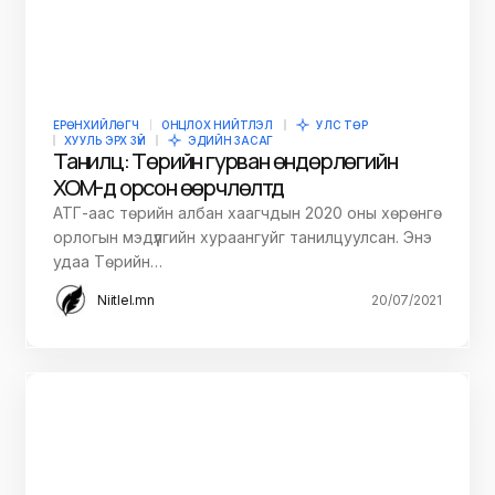
ЕРӨНХИЙЛӨГЧ
ОНЦЛОХ НИЙТЛЭЛ
УЛС ТӨР
ХУУЛЬ ЭРХ ЗҮЙ
ЭДИЙН ЗАСАГ
Танилц: Төрийн гурван өндөрлөгийн
ХОМ-д орсон өөрчлөлтүүд
АТГ-аас төрийн албан хаагчдын 2020 оны хөрөнгө
орлогын мэдүүлгийн хураангуйг танилцуулсан. Энэ
удаа Төрийн…
Niitlel.mn
20/07/2021