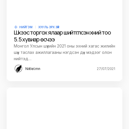
НИЙГЭМ
ХУУЛЬ ЭРХ ЗҮЙ
Шүүхээс торгох ялаар шийтгүүлсэн хүний тоо
5.5 хувиар өсчээ
Монгол Улсын шүүхийн 2021 оны эхний хагас жилийн
шүүн таслах ажиллагааны нэгдсэн дүн мэдээг олон
нийтэд…
Niitlel.mn
27/07/2021