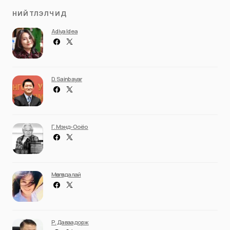
НИЙТЛЭЛЧИД
Adiya Idea
D. Sainbayar
Г. Мэнд-Ооёо
Мөнгөндалай
Р. Даваадорж