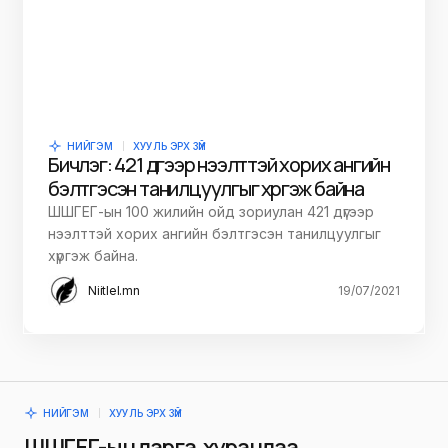
НИЙГЭМ
ХУУЛЬ ЭРХ ЗҮЙ
Бичлэг: 421 дүгээр нээлттэй хорих ангийн
бэлтгэсэн танилцуулгыг хүргэж байна
ШШГЕГ-ын 100 жилийн ойд зориулан 421 дүгээр
нээлттэй хорих ангийн бэлтгэсэн танилцуулгыг
хүргэж байна.
Niitlel.mn
19/07/2021
НИЙГЭМ
ХУУЛЬ ЭРХ ЗҮЙ
ШШГЕГ-ын дарга, хурандаа