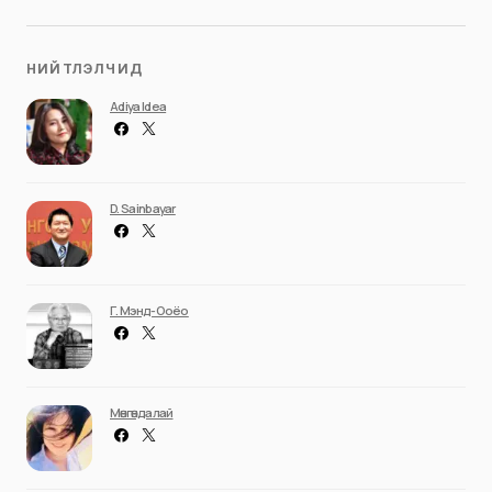
НИЙТЛЭЛЧИД
Adiya Idea
D. Sainbayar
Г. Мэнд-Ооёо
Мөнгөндалай