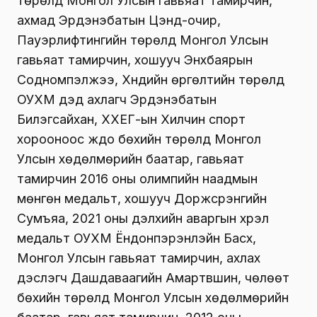
төрөлд Монгол Улсын гавьяат тамирчин,
ахмад Эрдэнэбатын Цэнд-очир,
Пауэрлифтингийн төрөлд Монгол Улсын
гавьяат тамирчин, хошууч Энхбаярын
Содномпэлжээ, Хүндийн өргөлтийн төрөлд
ОУХМ дэд ахлагч Эрдэнэбатын
Билэгсайхан, ХХЕГ-ын Хилчин спорт
хорооноос жүдо бөхийн төрөлд Монгол
Улсын хөдөлмөрийн баатар, гавьяат
тамирчин 2016 оны олимпийн наадмын
мөнгөн медальт, хошууч Доржсүрэнгийн
Сумъяа, 2021 оны дэлхийн аваргын хүрэл
медальт ОУХМ Ёндонпэрэнлэйн Басхүү,
Монгол Улсын гавьяат тамирчин, ахлах
дэслэгч Дашдаваагийн Амартүвшин, чөлөөт
бөхийн төрөлд Монгол Улсын хөдөлмөрийн