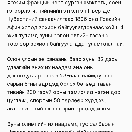
Хожим Францын нэрт сурган хүмүүжүүлэгч, соён
гэгээрүүлэгч, нийгмийн зүтгэлтэн Пьер Де
Кубертиний санаачилгаар 1896 онд Грекийн
Афин хотод зохион байгуулагдсанаас хойш 4
жил тутамд зуны болон өвлийн гэсэн 2
төрлөөр зохион байгуулагддаг уламжлалтай.
Олон улсын эв санааны баяр зуны 32 дахь
удаагийн энэхүү их наадам энэ оны
долоодугаар сарын 23-наас наймдугаар
сарын 8-ны өдрүүдэд болох бөгөөд таван
тивийн 200 гаруй орны тамирчид нэгэн дор
цуглаж , спортын 50 төрлөөр хурд хүч,
авхаалж самбаагаа сорин өрсөлдөх юм.
Зуны олимпийн их наадамд тус салбарын