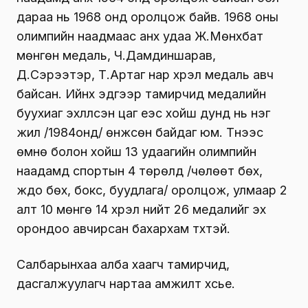
дараа нь 1968 онд оролцож байв. 1968 оны
олимпийн наадмаас анх удаа Ж.Мөнхбат
мөнгөн медаль, Ч.Дамдиншарав,
Д.Сэрээтэр, Т.Артаг нар хүрэл медаль авч
байсан. Ийнхүү эдгээр тамирчид медалийн
буухиаг эхлүүлсэн цаг үеэс хойш дунд нь нэг
жил /1984онд/ өнжсөн байдаг юм. Түүнээс
өмнө болон хойш 13 удаагийн олимпийн
наадамд спортын 4 төрөлд /чөлөөт бөх,
жүдо бөх, бокс, буудлага/ оролцож, улмаар 2
алт 10 мөнгө 14 хүрэл нийт 26 медалийг эх
орондоо авчирсан бахархам түүхтэй.
Салбарынхаа алба хаагч тамирчид,
дасгалжуулагч нартаа амжилт хүсье.