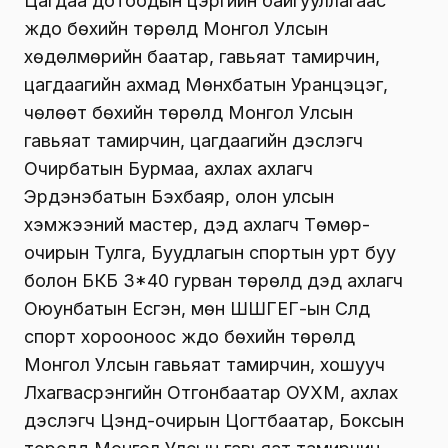
Цагдаа дотоодын цэргийн байгууллагаас
жүдо бөхийн төрөлд Монгол Улсын
хөдөлмөрийн баатар, гавьяат тамирчин,
цагдаагийн ахмад Мөнхбатын Уранцэцэг,
чөлөөт бөхийн төрөлд Монгол Улсын
гавьяат тамирчин, цагдаагийн дэслэгч
Очирбатын Бурмаа, ахлах ахлагч
Эрдэнэбатын Бэхбаяр, олон улсын
хэмжээний мастер, дэд ахлагч Төмөр-
очирын Тулга, Буудлагын спортын урт буу
болон БКБ 3*40 гурван төрөлд дэд ахлагч
Оюунбатын Есүгэн, мөн ШШГЕГ-ын Сүлд
спорт хорооноос жүдо бөхийн төрөлд
Монгол Улсын гавьяат тамирчин, хошууч
Лхагвасүрэнгийн Отгонбаатар ОУХМ, ахлах
дэслэгч Цэнд-очирын Цогтбаатар, Боксын