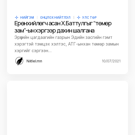
НИЙГЭМ
ОНЦЛОХ НИЙТЛЭЛ
УЛС ТӨР
Ерөнхийлөгч асан Х.Баттулгыг “төмөр
зам”-ын хэргээр дахин шалгана
Эрүүгийн цагдаагийн газрын Эдийн засгийн гэмт
хэрэгтэй тэмцэх хэлтэс, АТГ-ынхан төмөр замын
хэргийг сэргээн…
Niitlel.mn
10/07/2021