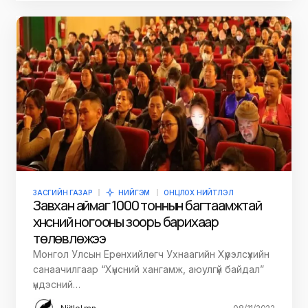
ЗАСГИЙН ГАЗАР
НИЙГЭМ
ОНЦЛОХ НИЙТЛЭЛ
Завхан аймаг 1000 тоннын багтаамжтай
хүнсний ногооны зоорь барихаар
төлөвлөжээ
Монгол Улсын Ерөнхийлөгч Ухнаагийн Хүрэлсүхийн
санаачилгаар “Хүнсний хангамж, аюулгүй байдал”
үндэсний…