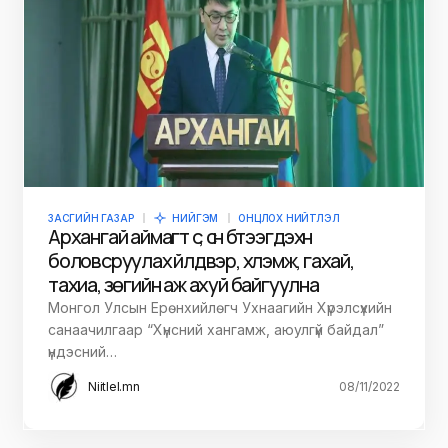
ЗАСГИЙН ГАЗАР
НИЙГЭМ
ОНЦЛОХ НИЙТЛЭЛ
Архангай аймагт сүү, сүүн бүтээгдэхүүн
боловсруулах үйлдвэр, хүлэмж, гахай,
тахиа, зөгийн аж ахуй байгуулна
Монгол Улсын Ерөнхийлөгч Ухнаагийн Хүрэлсүхийн
санаачилгаар “Хүнсний хангамж, аюулгүй байдал”
үндэсний…
Niitlel.mn
08/11/2022