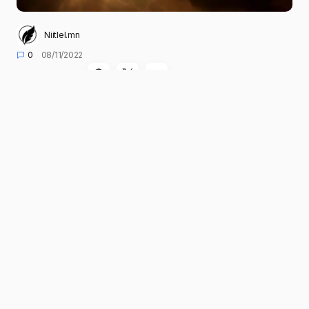
Niitlel.mn
0
08/11/2022
ХУВААЛЦАХ
Сар өнөөдөр бүтэн хиртэнэ. Хиртэлт нь дэлхийн
бөмбөрцгийн хойд буюу Зүүн Европ, Ази,
Австрали, Хойд Америк, Өмнөд Америкийн
ихэнх хэсэг, Номхон далай, Атлантын далай,
Энэтхэгийн далай, Хойд туйл, Антарктид
орчим ажиглагдах юм.
Улаанбаатарын цагаар хиртэлт 16.02 цагт