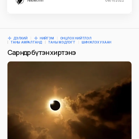
Niitlel.mn
08/11/2022
ДЭЛХИЙ
НИЙГЭМ
ОНЦЛОХ НИЙТЛЭЛ
ТАНЫ АМРАЛТАНД
ТАНЫ МЭДЛЭГТ
ШИНЖЛЭХ УХААН
Сар өнөөдөр бүтэн хиртэнэ