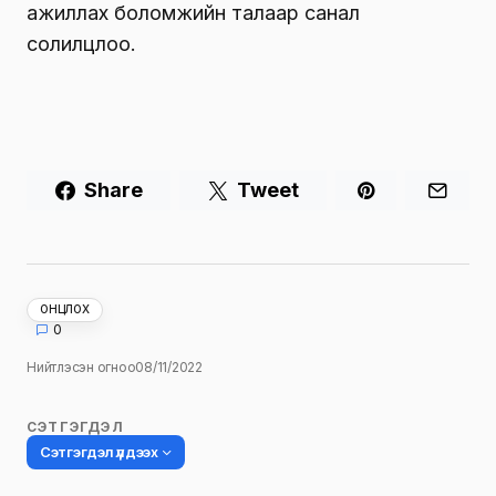
ажиллах боломжийн талаар санал
солилцлоо.
Share
Tweet
ОНЦЛОХ
0
Нийтлэсэн огноо
08/11/2022
СЭТГЭГДЭЛ
Сэтгэгдэл үлдээх