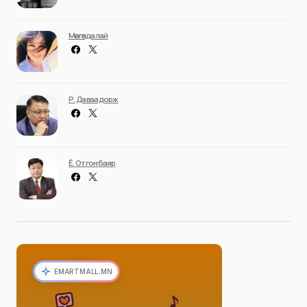
Мөнгөндалай
Р. Даваадорж
Ё. Отгонбаяр
EMARTMALL.MN