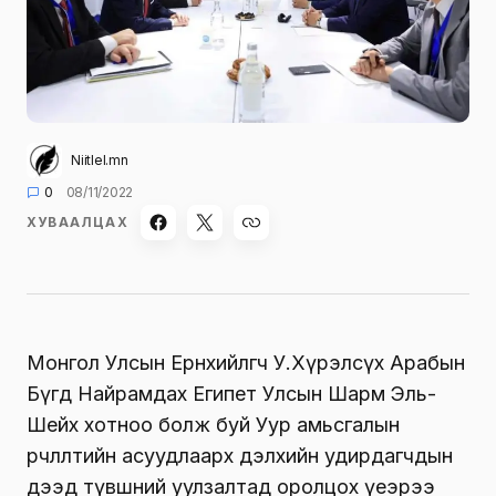
Niitlel.mn
0
08/11/2022
ХУВААЛЦАХ
Монгол Улсын Ерөнхийлөгч У.Хүрэлсүх Арабын
Бүгд Найрамдах Египет Улсын Шарм Эль-
Шейх хотноо болж буй Уур амьсгалын
өөрчлөлтийн асуудлаарх дэлхийн удирдагчдын
дээд түвшний уулзалтад оролцох үеэрээ