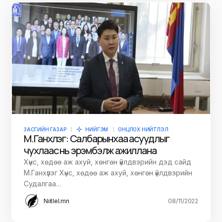
ЗАСГИЙН ГАЗАР
НИЙГЭМ
ОНЦЛОХ НИЙТЛЭЛ
М.Ганхүлэг: Салбарынхаа асуудлыг
чухлаас нь эрэмбэлж ажиллана
Хүнс, хөдөө аж ахуй, хөнгөн үйлдвэрийн дэд сайд
М.Ганхүлэг Хүнс, хөдөө аж ахуй, хөнгөн үйлдвэрийн
Судалгаа…
Niitlel.mn
08/11/2022