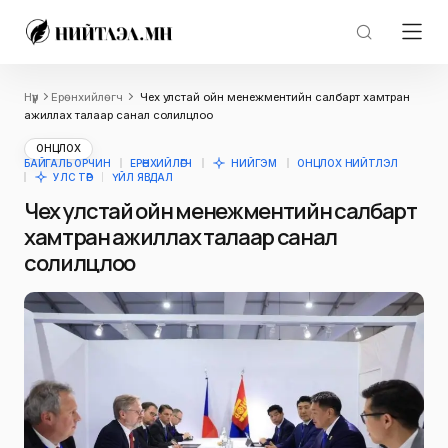
Нүүр
Ерөнхийлөгч
Чех улстай ойн менежментийн салбарт хамтран
ажиллах талаар санал солилцлоо
ОНЦЛОХ
БАЙГАЛЬ ОРЧИН
ЕРӨНХИЙЛӨГЧ
НИЙГЭМ
ОНЦЛОХ НИЙТЛЭЛ
УЛС ТӨР
ҮЙЛ ЯВДАЛ
Чех улстай ойн менежментийн салбарт
хамтран ажиллах талаар санал
солилцлоо