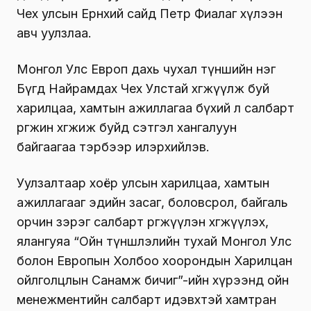
Чех улсын Ерөнхий сайд Петр Фиалаг хүлээн
авч уулзлаа.
Монгол Улс Европ дахь чухал түншийн нэг
Бүгд Найрамдах Чех Улстай хөгжүүлж буй
харилцаа, хамтын ажиллагаа бүхий л салбарт
өргөжин хөгжиж буйд сэтгэл хангалуун
байгаагаа тэрбээр илэрхийлэв.
Уулзалтаар хоёр улсын харилцаа, хамтын
ажиллагааг эдийн засаг, боловсрол, байгаль
орчин зэрэг салбарт өргөжүүлэн хөгжүүлэх,
ялангуяа “Ойн түншлэлийн тухай Монгол Улс
болон Европын Холбоо хоорондын Харилцан
ойлголцлын Санамж бичиг”-ийн хүрээнд ойн
менежментийн салбарт идэвхтэй хамтран