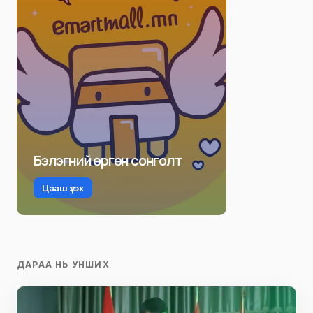
Бэлэгний өргөн сонголт
Цааш үзэх
ДАРАА НЬ УНШИХ