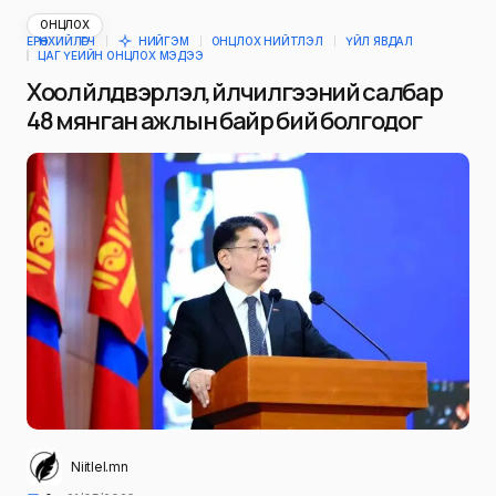
ОНЦЛОХ
ЕРӨНХИЙЛӨГЧ
НИЙГЭМ
ОНЦЛОХ НИЙТЛЭЛ
ҮЙЛ ЯВДАЛ
ЦАГ ҮЕИЙН ОНЦЛОХ МЭДЭЭ
Хоол үйлдвэрлэл, үйлчилгээний салбар
48 мянган ажлын байр бий болгодог
Niitlel.mn