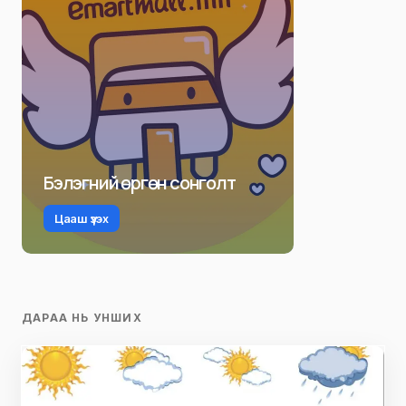
Бэлэгний өргөн сонголт
Цааш үзэх
ДАРАА НЬ УНШИХ