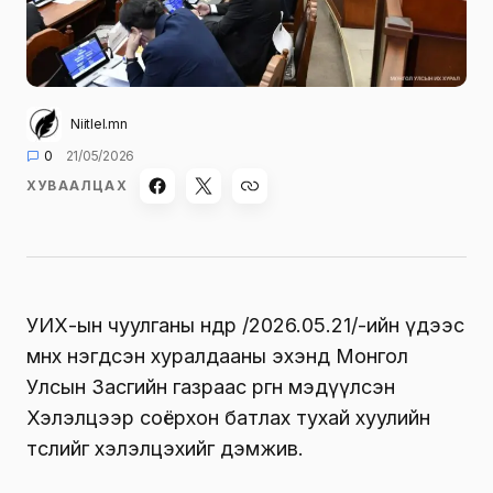
Niitlel.mn
0
21/05/2026
ХУВААЛЦАХ
УИХ-ын чуулганы өнөөдөр /2026.05.21/-ийн үдээс
өмнөх нэгдсэн хуралдааны эхэнд Монгол
Улсын Засгийн газраас өргөн мэдүүлсэн
Хэлэлцээр соёрхон батлах тухай хуулийн
төслийг хэлэлцэхийг дэмжив.