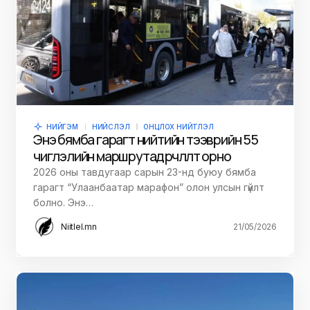
НИЙГЭМ
НИЙСЛЭЛ
ОНЦЛОХ НИЙТЛЭЛ
Энэ бямба гарагт нийтийн тээврийн 55
чиглэлийн маршрутад өөрчлөлт орно
2026 оны тавдугаар сарын 23-нд буюу бямба
гарагт “Улаанбаатар марафон” олон улсын гүйлт
болно. Энэ…
Niitlel.mn
21/05/2026