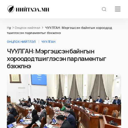
Нүүр
Онцлох нийтлэл
ЧУУЛГАН: Мэргэшсэн байнгын хороодод
түшиглэсэн парламентыг бэхжүүлнэ
ОНЦЛОХ НИЙТЛЭЛ
ЧУУЛГАН
ЧУУЛГАН: Мэргэшсэн байнгын
хороодод түшиглэсэн парламентыг
бэхжүүлнэ