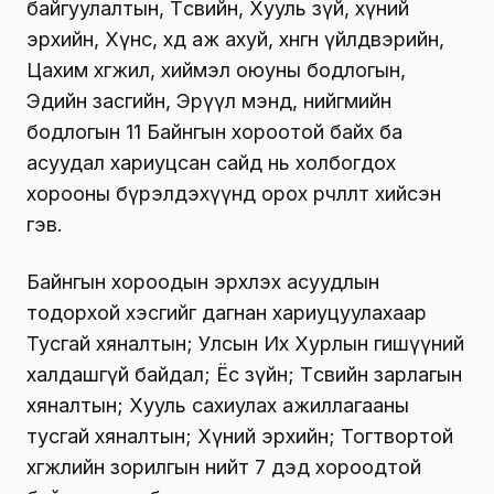
байгуулалтын, Төсвийн, Хууль зүй, хүний
эрхийн, Хүнс, хөдөө аж ахуй, хөнгөн үйлдвэрийн,
Цахим хөгжил, хиймэл оюуны бодлогын,
Эдийн засгийн, Эрүүл мэнд, нийгмийн
бодлогын 11 Байнгын хороотой байх ба
асуудал хариуцсан сайд нь холбогдох
хорооны бүрэлдэхүүнд орох өөрчлөлт хийсэн
гэв.
Байнгын хороодын эрхлэх асуудлын
тодорхой хэсгийг дагнан хариуцуулахаар
Тусгай хяналтын; Улсын Их Хурлын гишүүний
халдашгүй байдал; Ёс зүйн; Төсвийн зарлагын
хяналтын; Хууль сахиулах ажиллагааны
тусгай хяналтын; Хүний эрхийн; Тогтвортой
хөгжлийн зорилгын нийт 7 дэд хороодтой