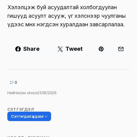
Хэлэлцэж буй асуудалтай холбогдуулан
гишүүд асуулт асууж, үг хэлснээр чуулганы
үдээс өмнөх нэгдсэн хуралдаан завсарлалаа.
Share
Tweet
0
Нийтлэсэн огноо
21/05/2026
СЭТГЭГДЭЛ
Сэтгэгдэл үлдээх