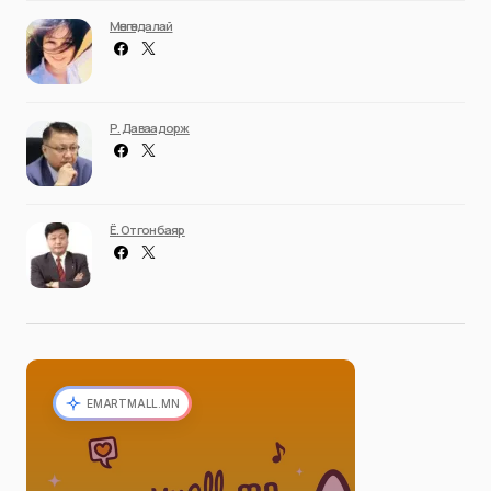
Мөнгөндалай
Р. Даваадорж
Ё. Отгонбаяр
EMARTMALL.MN