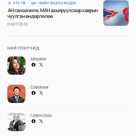
УЛС ТӨР
ЦАГ ҮЕИЙН ОНЦЛОХ МЭДЭЭ
Илгээх
АН санаачилж, МАН замхруулсаар хаврын
чуулган өндөрлөлөө
03/07/2026
НИЙТЛЭЛЧИД
Adiya Idea
D. Sainbayar
Г. Мэнд-Ооёо