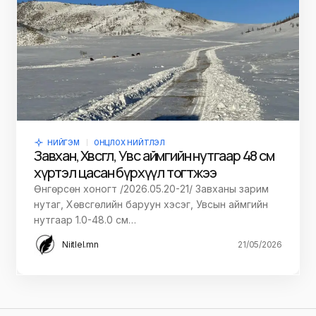
НИЙГЭМ
ОНЦЛОХ НИЙТЛЭЛ
Завхан, Хөвсгөл, Увс аймгийн нутгаар 48 см
хүртэл цасан бүрхүүл тогтжээ
Өнгөрсөн хоногт /2026.05.20-21/ Завханы зарим
нутаг, Хөвсгөлийн баруун хэсэг, Увсын аймгийн
нутгаар 1.0-48.0 см…
Niitlel.mn
21/05/2026