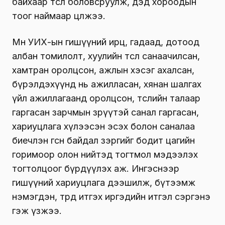
байхаар төсөл боловсруулж, дэд хороодын
тоог наймаар цөөлжээ.
Мөн УИХ-ын гишүүний ирц, гадаад, дотоод
албан томилолт, хуулийн төсөл санаачилсан,
хамтран оролцсон, ажлын хэсэг ахалсан,
бүрэлдэхүүнд нь ажилласан, хянан шалгах
үйл ажиллагаанд оролцсон, төслийн талаар
гаргасан зарчмын зөрүүтэй санал гаргасан,
хариуцлага хүлээсэн эсэх болон саналаа
биечлэн өгсөн байдал зэргийг бодит цагийн
горимоор олон нийтэд тогтмол мэдээлэх
тогтолцоог бүрдүүлэх аж. Ингэснээр
гишүүний хариуцлага дээшилж, бүтээмж
нэмэгдэн, төрд итгэх иргэдийн итгэл сэргэнэ
гэж үзжээ.