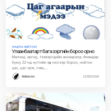
ОНЦЛОХ НИЙТЛЭЛ
Улаанбаатарт бага зэргийн бороо орно
Малчид, иргэд, тээвэрчдийн анхааралд: Өнөөдөр
буюу 22-нд нутгийн зүүн хэсгээр бороо, нойтон
цас, цас орж, говь,…
Niitlel.mn
22/05/2026