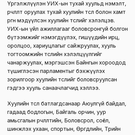
Үргэлжлүүлэн УИХ-ын тухай хуульд нэмэлт,
өөрчлөлт оруулах тухай хуулийн төсөл болон хамт
өргөн мэдүүлсэн хуулийн төслийг хэлэлцэв.
УИХ-ын үйл ажиллагааг боловсронгуй болгон
бүтээмжийг нэмэгдүүлэх, гишүүдийн ирц,
оролцоо, хариуцлагыг сайжруулах, хууль
тогтоомжийн төслийн хэлэлцүүлгийг
чанаржуулах, мэргэшсэн Байнгын хороодод
түшиглэсэн парламентыг бэхжүүлэх
зорилгоор хуулийн төслийг боловсруулсан
гэдгээ хууль санаачлагчид хэллээ.
Хуулийн төсөл батлагдсанаар Аюулгүй байдал,
гадаад бодлогын, Байгаль орчин, уур
амьсгалын өөрчлөлтийн, Боловсрол, соёл,
шинжлэх ухаан, спортын, Өргөдлийн, Төрийн