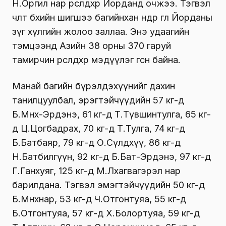
Н.Оргил нар өрсөлдөхөөр Йорданд очжээ. Тэгвэл
чөлөөт бөхийн шигшээ багийнхан өнөөдөр өглөө Йорданы
зүг хүлгийн жолоо заллаа. Энэ удаагийн
тэмцээнд Азийн 38 орны 370 гаруй
тамирчин өрсөлдөхөөр мэдүүлэг өгсөн байна.
Манай багийн бүрэлдэхүүнийг дахин
танилцуулбал, эрэгтэйчүүдийн 57 кг-д
Б.Мөнх-Эрдэнэ, 61 кг-д Т.Түвшинтулга, 65 кг-
д Ц.Цогбадрах, 70 кг-д Т.Тулга, 74 кг-д
Б.Батбаяр, 79 кг-д О.Сүлдхүү, 86 кг-д
Н.Батбилгүүн, 92 кг-д Б.Бат-Эрдэнэ, 97 кг-д
Г.Ганхуяг, 125 кг-д М.Лхагвагэрэл нар
барилдана. Тэгвэл эмэгтэйчүүдийн 50 кг-д
Б.Мөнхнар, 53 кг-д Ч.Отгонтуяа, 55 кг-д
Б.Отгонтуяа, 57 кг-д Х.Болортуяа, 59 кг-д