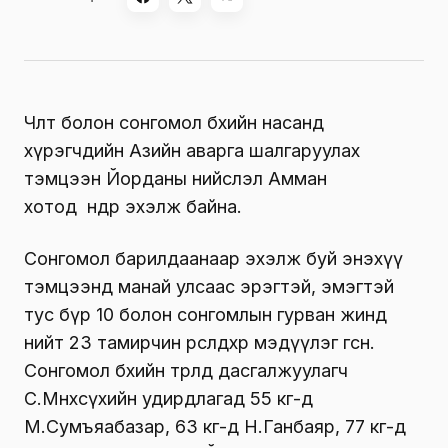
Чөлөөт болон сонгомол бөхийн насанд
хүрэгчдийн Азийн аварга шалгаруулах
тэмцээн Йорданы нийслэл Амман
хотод
өнөөдөр эхэлж байна.
Сонгомол барилдаанаар эхэлж буй энэхүү
тэмцээнд манай улсаас эрэгтэй, эмэгтэй
тус бүр 10 болон сонгомлын гурван жинд
нийт 23 тамирчин өрсөлдөхөөр мэдүүлэг өгсөн.
Сонгомол бөхийн төрөлд дасгалжуулагч
С.Мөнхсүхийн удирдлагад 55 кг-д
М.Сумъяабазар, 63 кг-д Н.Ганбаяр, 77 кг-д