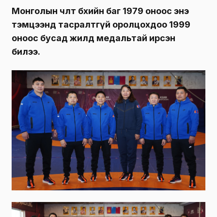
Монголын чөлөөт бөхийн баг 1979 оноос энэ
тэмцээнд тасралтгүй оролцохдоо 1999
оноос бусад жилд медальтай ирсэн
билээ.