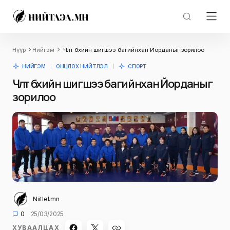
Нүүр
Нийгэм
Чөлөөт бөхийн шигшээ багийнхан Йорданыг зорилоо
НИЙГЭМ
ОНЦЛОХ НИЙТЛЭЛ
СПОРТ
Чөлөөт бөхийн шигшээ багийнхан Йорданыг
зорилоо
Niitlel.mn
0
25/03/2025
ХУВААЛЦАХ