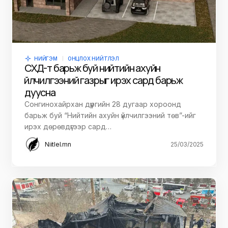
НИЙГЭМ
ОНЦЛОХ НИЙТЛЭЛ
СХД-т барьж буй нийтийн ахуйн
үйлчилгээний газрыг ирэх сард барьж
дуусна
Сонгинохайрхан дүүргийн 28 дугаар хороонд
барьж буй “Нийтийн ахуйн үйлчилгээний төв”-ийг
ирэх дөрөвдүгээр сард…
Niitlel.mn
25/03/2025