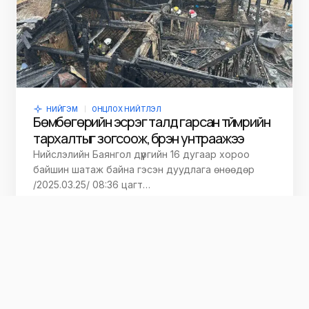
НИЙГЭМ
ОНЦЛОХ НИЙТЛЭЛ
Бөмбөгөрийн эсрэг талд гарсан түймрийн
тархалтыг зогсоож, бүрэн унтраажээ
Нийслэлийн Баянгол дүүргийн 16 дугаар хороо
байшин шатаж байна гэсэн дуудлага өнөөдөр
/2025.03.25/ 08:36 цагт…
Niitlel.mn
25/03/2025
НИЙГЭМ
ОНЦЛОХ НИЙТЛЭЛ