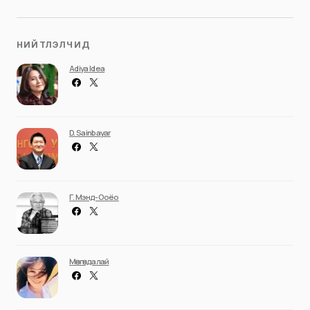
НИЙТЛЭЛЧИД
Adiya Idea
D. Sainbayar
Г. Мэнд-Ооёо
Мөнгөндалай