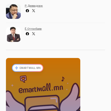
Р. Даваадорж
Ё. Отгонбаяр
EMARTMALL.MN