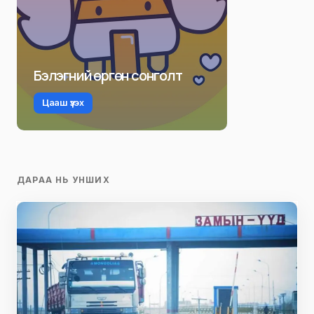
Бэлэгний өргөн сонголт
Цааш үзэх
ДАРАА НЬ УНШИХ