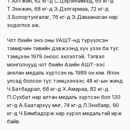
Т.Алтжин, 62 кг-д С.Цэрэнчимэд, 65 кг-д
Т.Энхжин, 68 кг-д Э.Дэлгэрмаа, 72 кг-д
З.Болортунгалаг, 76 кг-д Э.Даваанасан нар
зодоглох аж.
Чөлөөт бөхийн энэ оны УАШТ-нд түрүүлсэн
тамирчин тивийн дэвжээнд хүч үзэх ба тус
тэмцээн 1979 оноос эхлэлтэй. Тэгвэл
монголчууд чөлөөт бөхийн Азийн АШТ-ээс
анхлан медаль хүртсэн нь 1989 он юм. Япон
улсад болсон тус тэмцээнээс 48 кг-ын жинд
Ч.Батбадрал, 68 кг-д Х.Амараа, 82 кг-д
П.Сүхбат нар алтан медаль хүртсэн бол 130
кг-д А.Баатархүү мөнгө, 74 кг-д Л.Энхбаяр, 90
кг-д Ч.Бямбадорж нар хүрэл медальтай ирж
байв.