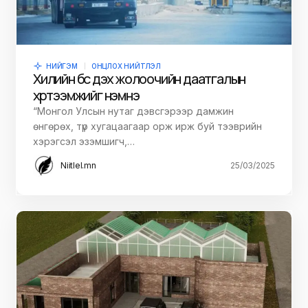
НИЙГЭМ
ОНЦЛОХ НИЙТЛЭЛ
Хилийн бүс дэх жолоочийн даатгалын
хүртээмжийг нэмнэ
“Монгол Улсын нутаг дэвсгэрээр дамжин
өнгөрөх, түр хугацаагаар орж ирж буй тээврийн
хэрэгсэл эзэмшигч,…
Niitlel.mn
25/03/2025