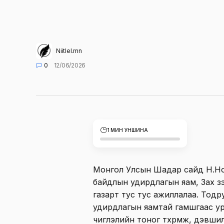
Niitlel.mn
0
12/06/2026
1 МИН УНШИНА
Монгол Улсын Шадар сайд Н.Н
байдлын удирдлагын яам, Зах зэ
газарт тус тус ажиллалаа. Тод
удирдлагын яамтай гамшгаас ур
чиглэлийн тоног төхөөрөмж, дэвш