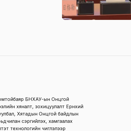
омтойбаяр БНХАУ-ын Онцгой
элийн хяналт, зохицуулалт Ерөнхий
руулбал, Хятадын Онцгой байдлын
ьдчилан сэргийлэх, хамгаалах
илтэт технологийн чиглэлээр