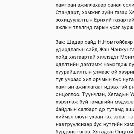
хамтран ажиллахаар санал сол
Стандарт, хэмжил зүйн газар Х
зохицуулалтын Ерөнхий газарта
ажлын төлөвлөгөөндөө гарын үсэг з
Зак: Шадар сайд Н.Номтойбая
удирдлагын сайд Жан Чэнжунтай
хойд хязгаартай хиллэдэг Монго
хөдлөлтийн давтамж нэмэгдэж бу
хуурайшилтын улмаас ой хээри
тул учраас хил орчмын бүс нут
хамтын ажиллагааг идэвхтэй өр
онцоллоо. Түүнчлэн, Хятадын У
хэрэглэж буй гамшгийн мэдээлл
байдлын салбарт өдөр тутамд аш
хиймэл оюун ухаан гэх зэрэг тоно
нэвтрүүлснээр бүс нутгийн хэмж
бүрдэнэ гэлээ. Хятадын Онцго