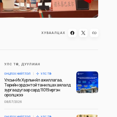
ХУВААЛЦАХ
УЛС ТӨР, ДУУЛИАН
ОНЦЛОХ НИЙТЛЭЛ
УЛС ТӨР
Улсын Их Хурлын үйл ажиллагаа,
Төрийн ордонтой танилцах аялалд
зургаадугаар сард 11019 иргэн
оролцжээ
08/07/2026
ОНЦЛОХ НИЙТЛЭЛ
УЛС ТӨР