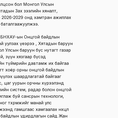
илцсон бол Монгол Улсын
ятадын Зах зээлийн хяналт,
й 2026-2029 онд хамтран ажиллах
урж баталгаажуулжээ.
р БНХАУ-ын Онцгой байдлын
 уулзах үеэрээ , Хятадын баруун
л Улсын баруун бүс нутагт газар
й, зүүн хязгаар бүсэд
йн түймрийн давтамж их байгаа
агт хоёр орны онцгой байдлын
нүүлэх шаардлагатай байгааг
с, цаг уурын орчны хүрээлэнд
ийн систем, радар болон онцгой
иглаж буй сансрын технологи,
г төхөөрөмжийг манай улс
ээнд гамшгаас хамгаалах нөхцөл
й байдлын удирдлагын сайд Жан