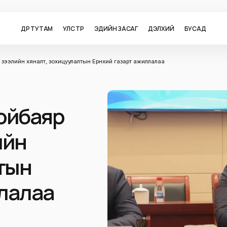
ӨДӨР ТУТАМ
УЛС ТӨР
ЭДИЙН ЗАСАГ
ДЭЛХИЙ
БУСАД
ээлийн хяналт, зохицуулалтын Ерөнхий газарт ажиллалаа
ойбаяр
ийн
тын
ллалаа