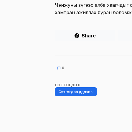
Чэнжуны зүгээс алба хаагчдыг с
хамтран ажиллах бүрэн боломж
Share
0
СЭТГЭГДЭЛ
Сэтгэгдэл үлдээх
Таны имэйл хаягийг нийтлэхгүй.
Шаардлагатай талбаруудыг
*
гэ