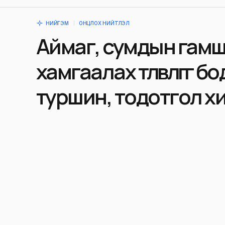
НИЙГЭМ
ОНЦЛОХ НИЙТЛЭЛ
Аймаг, сумдын гам
хамгаалах төлөвлөгөөг бо
туршин, тодотгол х