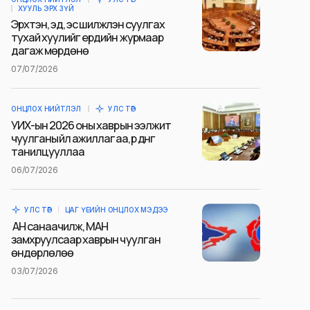
ХУУЛЬ ЭРХ ЗҮЙ
Эрхтэн, эд, эс шилжүүлэн суулгах
тухай хуулийг ердийн журмаар
дагаж мөрдөнө
07/07/2026
ОНЦЛОХ НИЙТЛЭЛ
УЛС ТӨР
УИХ-ын 2026 оны хаврын ээлжит
чуулганы үйл ажиллагаа, үр дүнг
танилцууллаа
06/07/2026
УЛС ТӨР
ЦАГ ҮЕИЙН ОНЦЛОХ МЭДЭЭ
АН санаачилж, МАН
замхруулсаар хаврын чуулган
өндөрлөлөө
03/07/2026