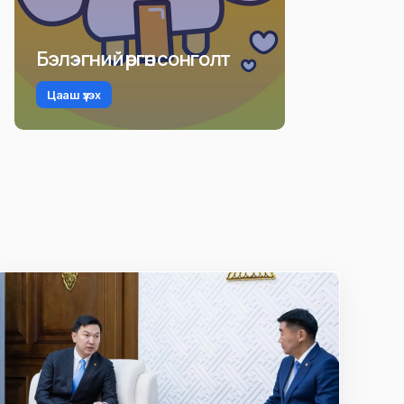
Бэлэгний өргөн сонголт
Цааш үзэх