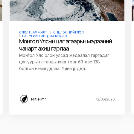
ОЛОЛТ, АМЖИЛТ
ОНЦЛОХ НИЙТЛЭЛ
ЦАГ ҮЕИЙН ОНЦЛОХ МЭДЭЭ
Монгол Улсын цаг агаарын мэдээний
чанарт ахиц гарлаа
Монгол Улс олон улсад мэдээлэл гаргадаг
цаг уурын станцынхаа тоог 63-аас 138
болгон нэмэгдүүллээ. Үүний үр дүнд…
Niitlel.mn
12/06/2026