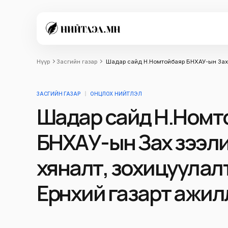
Нүүр
Засгийн газар
Шадар сайд Н.Номтойбаяр БНХАУ-ын Зах з
ЗАСГИЙН ГАЗАР
ОНЦЛОХ НИЙТЛЭЛ
Шадар сайд Н.Номт
БНХАУ-ын Зах зээл
хяналт, зохицуулал
Ерөнхий газарт ажи