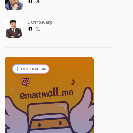
Ё. Отгонбаяр
EMARTMALL.MN