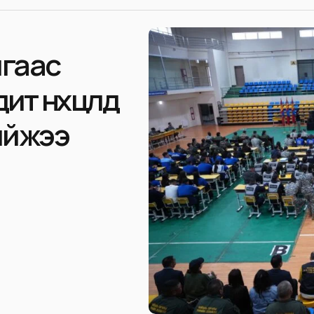
шгаас
дит нөхцөлд
ийжээ