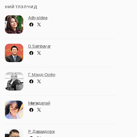
НИЙТЛЭЛЧИД
Adiya Idea
D. Sainbayar
Г. Мэнд-Ооёо
Мөнгөндалай
Р. Даваадорж