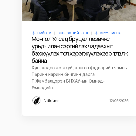
НИЙГЭМ
ОНЦЛОХ НИЙТЛЭЛ
ЭРҮҮЛ МЭНД
Монгол Улсад бруцеллёз өвчнөөс
урьдчилан сэргийлэх чадавхыг
бэхжүүлэх төсөл хэрэгжүүлэхээр төлөвлөж
байна
Хүнс, хөдөө аж ахуй, хөнгөн үйлдвэрийн яамны
Төрийн нарийн бичгийн дарга
Т.Жамбалцэрэн БНХАУ-ын Өмнөд-
Өмнөдийн…
Niitlel.mn
12/06/2026