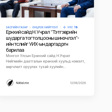
ЗАСГИЙН ГАЗАР
ОНЦЛОХ НИЙТЛЭЛ
УЛС ТӨР
Ерөнхий сайд Н.Учрал “Тэтгэврийн
шударга тогтолцооны шинэчлэл”-
ийн төслийг УИХ-ын даргад өргөн
барилаа
Монгол Улсын Ерөнхий сайд Н.Учрал
Нийгмийн даатгалын ерөнхий хуульд нэмэлт,
өөрчлөлт оруулах тухай хуулийн…
Niitlel.mn
12/06/2026