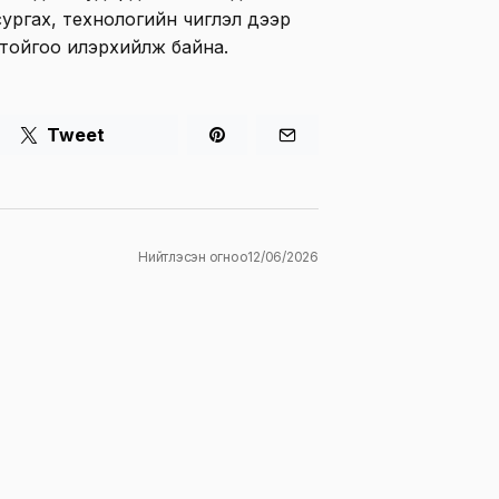
ургах, технологийн чиглэл дээр
тойгоо илэрхийлж байна.
Tweet
Нийтлэсэн огноо
12/06/2026
ж