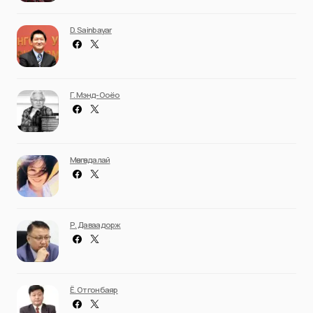
D. Sainbayar
Г. Мэнд-Ооёо
Мөнгөндалай
Р. Даваадорж
Ё. Отгонбаяр