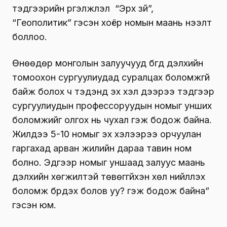
тэдгээрийн үргэлжлэл “Эрх зүй”,
“Геополитик” гэсэн хоёр номын маань нээлт
боллоо.
Өнөөдөр монголын залуучууд бүгд дэлхийн
томоохон сургуулиудад суралцах боломжгүй
байж болох ч тэдэнд эх хэл дээрээ тэдгээр
сургуулиудын профессоруудын номыг унших
боломжийг олгох нь чухал гэж бодож байна.
Жилдээ 5-10 номыг эх хэлээрээ орчуулан
гаргахад арван жилийн дараа тавин ном
болно. Эдгээр номыг уншаад залуус маань
дэлхийн хөгжилтэй төвөггүйхэн хөл нийлүүлэх
боломж бүрдэх болов уу? гэж бодож байна”
гэсэн юм.