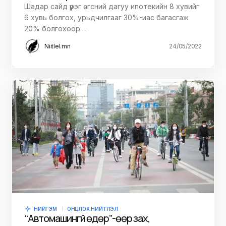
Шадар сайд үүрэг өгсний дагуу ипотекийн 8 хувийг
6 хувь болгох, урьдчилгааг 30%-иас багасгаж
20% болгохоор…
Niitlel.mn
24/05/2022
НИЙГЭМ
ОНЦЛОХ НИЙТЛЭЛ
“Автомашингүй өдөр”-өөр зах,