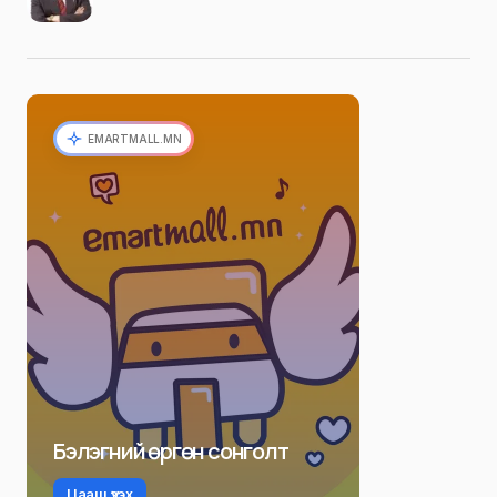
EMARTMALL.MN
Бэлэгний өргөн сонголт
Цааш үзэх