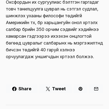
Оксфордын их сургуулиас бэлтгэн гаргадаг
товч танилцуулга цуврал нь сэтгэл судлал,
шинжлэх ухааны философи төдийгүй
Америкийн түүх, бүр харьцангуйн онол хүртэлх
салбар бүрийн 350 орчим сэдвийг хэдийнээ
хамарсан гэдгээрээ ихээхэн онцлогтой
бөгөөд цувралыг салбарынх нь мэргэжилтнүүд
бичсэн төдийгүй 40 гаруй хэлнээ
орчуулагдаж уншигчдын хүртээл болжээ.
Share
Tweet