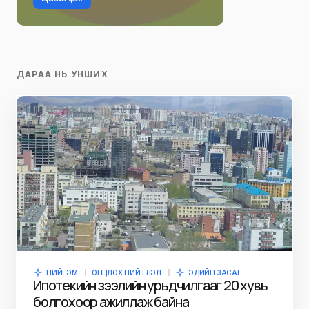
ДАРАА НЬ УНШИХ
НИЙГЭМ
ОНЦЛОХ НИЙТЛЭЛ
ЭДИЙН ЗАСАГ
Ипотекийн зээлийн урьдчилгааг 20 хувь
болгохоор ажиллаж байна