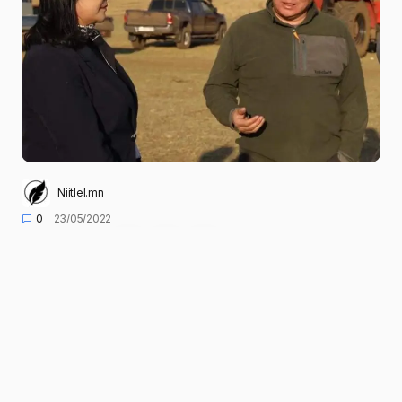
Niitlel.mn
0
23/05/2022
ХУВААЛЦАХ
Хүнс, хөдөө аж ахуй, хөнгөн үйлдвэрийн дэд
сайд Г.Батсуурь, Газар тариалангийн