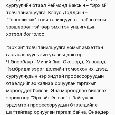
сургуулийн бүтээл Реймонд
Ваксын
– “Эрх зүй”
товч танилцуулга,
Клаус
Доддсын –
“Геополитик” товч танилцуулгыг албан ёсны
зөвшөөрөлтэйгөөр эмхтгэн уншигчдын
хүртээл болголоо.
“Эрх зүй” товч танилцуулга номыг эмхэтгэн
гаргасан хууль зүйн ухааны доктор
Ч.Өнөрбаяр “Миний бие Оксфорд, Харвард,
Кэмбридж зэрэг дэлхийн томоохон их, дээд
сургуулиудын нэр хүндтэй профессоруудын
бүтээлүүдийг эх хэлнээ орчуулан гаргахыг
мөрөөддөг байсан. Энэ мөрөөдлөө биелүүлэх
зорилгоор “Эрх зүйт ёс сан”-г байгуулж,
эрдэмтэн профессоруудын бүтээлүүдийг үе
шаттайгаар орчуулан гаргаж байна. Өнөөдөр