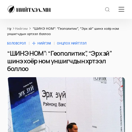
Нүүр
Нийгэм
“ШИНЭ НОМ”: “Геополитик”, “Эрх зүй” шинэ хоёр ном
уншигчдын хүртээл боллоо
БОЛОВСРОЛ
НИЙГЭМ
ОНЦЛОХ НИЙТЛЭЛ
“ШИНЭ НОМ”: “Геополитик”, “Эрх зүй”
шинэ хоёр ном уншигчдын хүртээл
боллоо