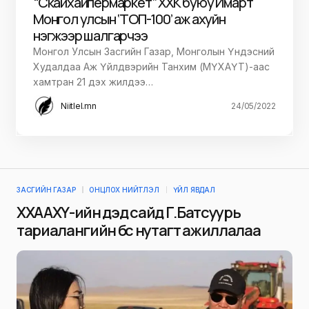
“Скайхайпермаркет” ХХК буюу Имарт
Монгол улсын ‘ТОП-100’ аж ахуйн
нэгжээр шалгарчээ
Монгол Улсын Засгийн Газар, Монголын Үндэсний
Худалдаа Аж Үйлдвэрийн Танхим (МҮХАҮТ)-аас
хамтран 21 дэх жилдээ…
Niitlel.mn
24/05/2022
ЗАСГИЙН ГАЗАР
ОНЦЛОХ НИЙТЛЭЛ
ҮЙЛ ЯВДАЛ
ХХААХҮ-ийн дэд сайд Г.Батсуурь
тариалангийн бүс нутагт ажиллалаа