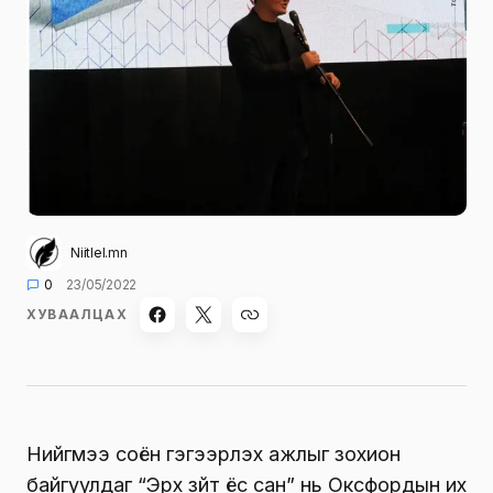
Niitlel.mn
0
23/05/2022
ХУВААЛЦАХ
Нийгмээ соён гэгээрүүлэх ажлыг зохион
байгуулдаг “Эрх зүйт ёс сан” нь Оксфордын их