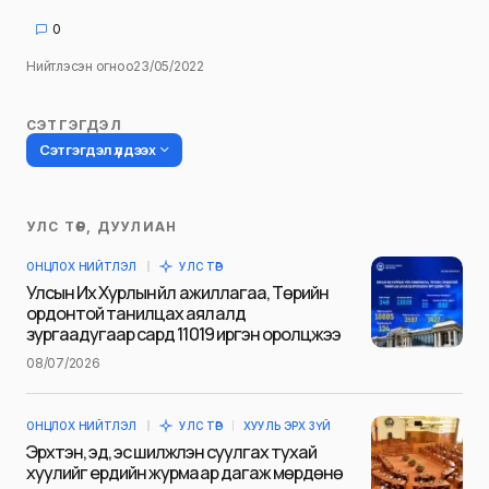
0
Нийтлэсэн огноо
23/05/2022
СЭТГЭГДЭЛ
Сэтгэгдэл үлдээх
УЛС ТӨР, ДУУЛИАН
Таны имэйл хаягийг нийтлэхгүй.
ОНЦЛОХ НИЙТЛЭЛ
УЛС ТӨР
Шаардлагатай талбаруудыг
*
гэж
Улсын Их Хурлын үйл ажиллагаа, Төрийн
тэмдэглэсэн
ордонтой танилцах аялалд
зургаадугаар сард 11019 иргэн оролцжээ
Name
*
08/07/2026
ОНЦЛОХ НИЙТЛЭЛ
УЛС ТӨР
ХУУЛЬ ЭРХ ЗҮЙ
E-mail
*
Эрхтэн, эд, эс шилжүүлэн суулгах тухай
хуулийг ердийн журмаар дагаж мөрдөнө