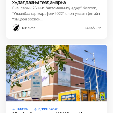
худалдааны төвүүд амарна
Энэ сарын 28-ныг “Автомашингүй өдөр” болгож,
“Улаанбаатар марафон-2022” олон улсын гүйлтийн
тэмцээн зохион…
Niitlel.mn
24/05/2022
НИЙГЭМ
ЭДИЙН ЗАСАГ