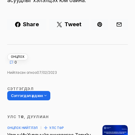
асуудлыг хэлэлцэх юм байна.
Share
Tweet
ОНЦЛОХ
0
Нийтлэсэн огноо
07/02/2023
СЭТГЭГДЭЛ
Сэтгэгдэл үлдээх
УЛС ТӨР, ДУУЛИАН
Таны имэйл хаягийг нийтлэхгүй.
ОНЦЛОХ НИЙТЛЭЛ
УЛС ТӨР
Шаардлагатай талбаруудыг
*
гэж
Улсын Их Хурлын үйл ажиллагаа, Төрийн