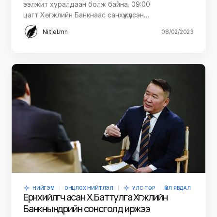
ээлжит хуралдаан болж байна. 09:00
цагт Хөгжлийн Банкнаас санхүүжүүлсэн…
Niitlel.mn
08/02/2023
НИЙГЭМ
ОНЦЛОХ НИЙТЛЭЛ
УЛС ТӨР
ҮЙЛ ЯВДАЛ
Ерөнхийлөгч асан Х.Баттулга Хөгжлийн
Банкны өнөөдрийн сонсголд иржээ