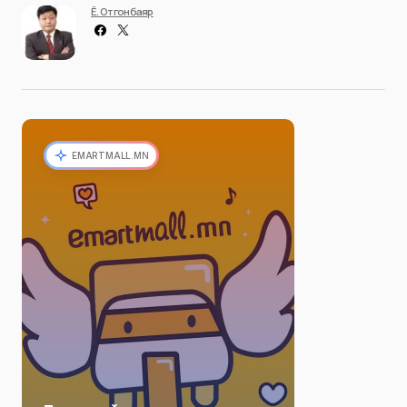
Ё. Отгонбаяр
EMARTMALL.MN