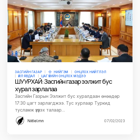
ЗАСГИЙН ГАЗАР
НИЙГЭМ
ОНЦЛОХ НИЙТЛЭЛ
ҮЙЛ ЯВДАЛ
ЦАГ ҮЕИЙН ОНЦЛОХ МЭДЭЭ
ШУУРХАЙ: Засгийн газар ээлжит бус
хурал зарлалаа
Засгийн Газрын Ээлжит бус хуралдаан өнөөдөр
17:30 цагт зарлагджээ. Тус хурлаар Туркид
тусламж үзүүлэх талаар…
Niitlel.mn
07/02/2023