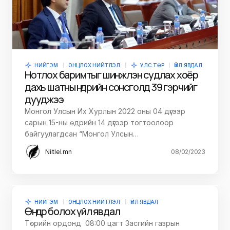
НИЙГЭМ
ОНЦЛОХ НИЙТЛЭЛ
УЛС ТӨР
ҮЙЛ ЯВДАЛ
Нотлох баримтыг шинжлэн судлах хоёр
дахь шатны өнөөдрийн сонсголд 39 гэрчийг
дууджээ
Монгол Улсын Их Хурлын 2022 оны 04 дүгээр
сарын 15-ны өдрийн 14 дүгээр тогтоолоор
байгуулагдсан “Монгол Улсын…
Niitlel.mn
08/02/2023
НИЙГЭМ
ОНЦЛОХ НИЙТЛЭЛ
ҮЙЛ ЯВДАЛ
Өнөөдөр болох үйл явдал
Төрийн ордонд 08:00 цагт Засгийн газрын