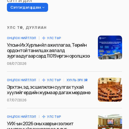
СЭТГЭГДЭЛ
Сэтгэгдэл үлдээх
УЛС ТӨР, ДУУЛИАН
Таны имэйл хаягийг нийтлэхгүй.
ОНЦЛОХ НИЙТЛЭЛ
УЛС ТӨР
Шаардлагатай талбаруудыг
*
гэж
Улсын Их Хурлын үйл ажиллагаа, Төрийн
тэмдэглэсэн
ордонтой танилцах аялалд
зургаадугаар сард 11019 иргэн оролцжээ
Name
*
08/07/2026
ОНЦЛОХ НИЙТЛЭЛ
УЛС ТӨР
ХУУЛЬ ЭРХ ЗҮЙ
E-mail
*
Эрхтэн, эд, эс шилжүүлэн суулгах тухай
хуулийг ердийн журмаар дагаж мөрдөнө
07/07/2026
Сэтгэгдэл
*
ОНЦЛОХ НИЙТЛЭЛ
УЛС ТӨР
УИХ-ын 2026 оны хаврын ээлжит