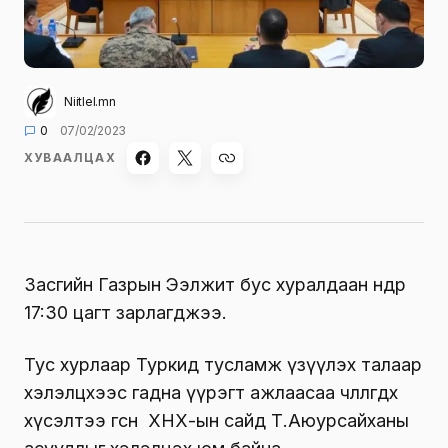
Niitlel.mn
0
07/02/2023
ХУВААЛЦАХ
Засгийн Газрын Ээлжит бус хуралдаан өнөөдөр
17:30 цагт зарлагджээ.
Тус хурлаар Туркид тусламж үзүүлэх талаар
хэлэлцхээс гадна үүрэгт ажлаасаа чөлөөлөгдөх
хүсэлтээ өгсөн
ХНХ-ын сайд Т.Аюурсайханы