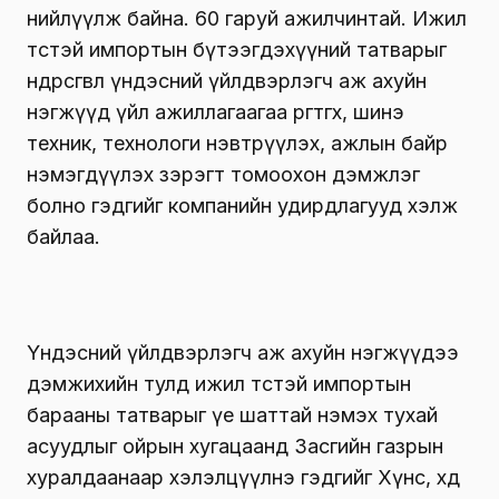
нийлүүлж байна. 60 гаруй ажилчинтай. Ижил
төстэй импортын бүтээгдэхүүний татварыг
өндөрсгөвөл үндэсний үйлдвэрлэгч аж ахуйн
нэгжүүд үйл ажиллагаагаа өргөтгөх, шинэ
техник, технологи нэвтрүүлэх, ажлын байр
нэмэгдүүлэх зэрэгт томоохон дэмжлэг
болно гэдгийг компанийн удирдлагууд хэлж
байлаа.
Үндэсний үйлдвэрлэгч аж ахуйн нэгжүүдээ
дэмжихийн тулд ижил төстэй импортын
барааны татварыг үе шаттай нэмэх тухай
асуудлыг ойрын хугацаанд Засгийн газрын
хуралдаанаар хэлэлцүүлнэ гэдгийг Хүнс, хөдөө