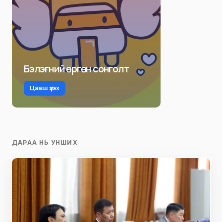
Бэлэгний өргөн сонголт
Цааш үзэх
ДАРАА НЬ УНШИХ