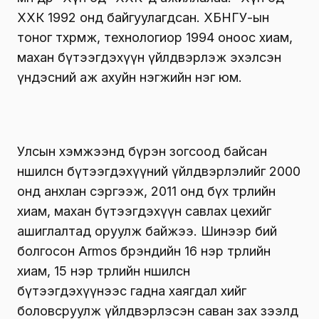
ХХК 1992 онд байгуулагдсан. ХБНГУ-ын
тоног төхөөрөмж, технологиор 1994 оноос хиам,
махан бүтээгдэхүүн үйлдвэрлэж эхэлсэн
үндэсний аж ахуйн нэгжийн нэг юм.
Улсын хэмжээнд бүрэн зогсоод байсан
нөөшилсөн бүтээгдэхүүний үйлдвэрлэлийг 2000
онд анхлан сэргээж, 2011 онд бүх төрлийн
хиам, махан бүтээгдэхүүн савлах цехийг
ашиглалтад оруулж байжээ. Шинээр бий
болгосон Armos брэндийн 16 нэр төрлийн
хиам, 15 нэр төрлийн нөөшилсөн
бүтээгдэхүүнээс гадна хаягдал өөхийг
боловсруулж үйлдвэрлэсэн саван зах зээлд