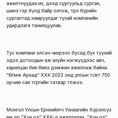
ажилтнуудаа их, дээд сургуульд сурган,
шинэ гэр бүлд байр олгож, төрөл бүрийн
сургалтад хамруулдаг тухай компанийн
удирдлага танилцуулав.
Тус компани элсэн чихрээс бусад бүх түүхий
эдээ дотоодын аж ахуйн нэгжүүдээс авч,
харилцан бие биеэ дэмжин ажиллаж байна.
“Өгөөмж Архад” ХХК 2022 онд улсын төсөвт 750
орчим сая төгрөгийн татвар төлжээ.
Монгол Улсын Ерөнхийлөгч Ухнаагийн Хүрэлсүх
мөн өдөр “Хүн од” ХХК-д ажиллалаа. “Хүн од”