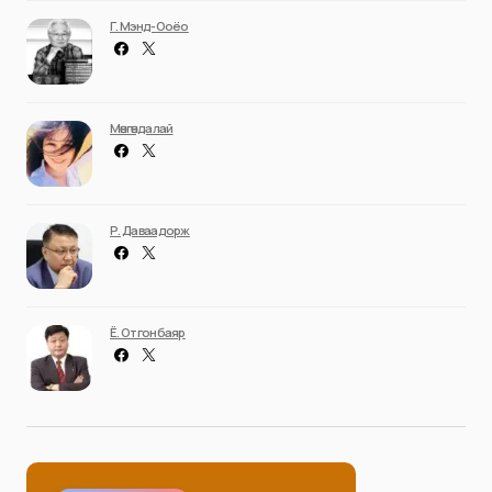
Г. Мэнд-Ооёо
Мөнгөндалай
Р. Даваадорж
Ё. Отгонбаяр