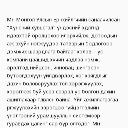
Мөн Монгол Улсын Ерөнхийлөгчийн санаачилсан
“Хүнсний хувьсгал” үндэсний хөдөлгөөнд
идэвхтэй оролцохоо илэрхийлж, дотоодын
аж ахуйн нэгжүүдээ татварын бодлогоор
дэмжих шаардлага байгааг хэлэв. Тус
компани цаашид хүчин чадлаа нэмж,
эрэлтэд нийцсэн, инновац шингэсэн
бүтээгдэхүүн үйлдвэрлэх, хог хаягдлыг
дахин боловсруулах төсөл хэрэгжүүлэх,
хэрэглэж буй усаа саарал ус болгон дахин
ашиглахаар төлөвлөсөн байна. Үйл ажиллагаагаа
өргөжүүлэхийн зэрэгцээ гүйцэтгэлийн
үнэлгээний урамшууллын системээр
гуравдах цалинг сар бүр олгодог. Мөн