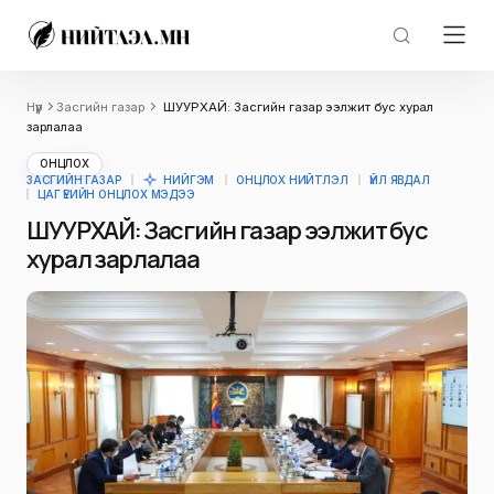
Нүүр
Засгийн газар
ШУУРХАЙ: Засгийн газар ээлжит бус хурал
зарлалаа
ОНЦЛОХ
ЗАСГИЙН ГАЗАР
НИЙГЭМ
ОНЦЛОХ НИЙТЛЭЛ
ҮЙЛ ЯВДАЛ
ЦАГ ҮЕИЙН ОНЦЛОХ МЭДЭЭ
ШУУРХАЙ: Засгийн газар ээлжит бус
хурал зарлалаа