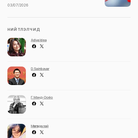
03/07/2026
НИЙТЛЭЛЧИД
Adiya Idea
D. Sainbayar
Г. Мэнд-Ооёо
Мөнгөндалай