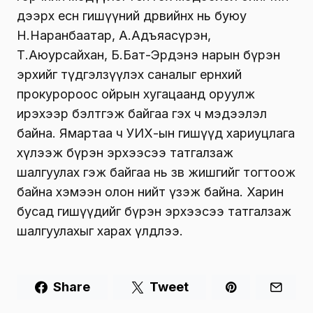
дээрх есөн гишүүний дөрвийнх нь буюу
Н.Наранбаатар, А.Адъяасүрэн,
Т.Аюурсайхан, Б.Бат-Эрдэнэ нарын бүрэн
эрхийг түдгэлзүүлэх саналыг ерөнхий
прокуророос ойрын хугацаанд оруулж
ирэхээр бэлтгэж байгаа гэх ч мэдээлэл
байна. Ямартаа ч УИХ-ын гишүүд хариуцлага
хүлээж бүрэн эрхээсээ татгалзаж
шалгуулах гэж байгаа нь зөв жишгийг тогтоож
байна хэмээн олон нийт үзэж байна. Харин
бусад гишүүдийг бүрэн эрхээсээ татгалзаж
шалгуулахыг харах үлдлээ.
Share
Tweet