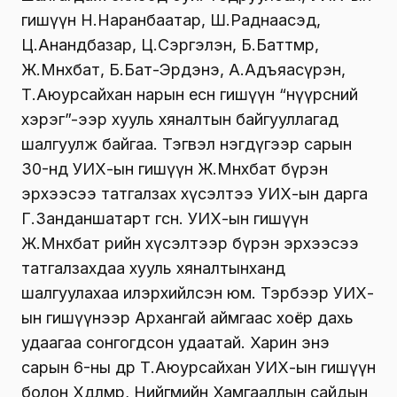
гишүүн Н.Наранбаатар, Ш.Раднаасэд,
Ц.Анандбазар, Ц.Сэргэлэн, Б.Баттөмөр,
Ж.Мөнхбат, Б.Бат-Эрдэнэ, А.Адъяасүрэн,
Т.Аюурсайхан нарын есөн гишүүн “нүүрсний
хэрэг”-ээр хууль хяналтын байгууллагад
шалгуулж байгаа. Тэгвэл нэгдүгээр сарын
30-нд УИХ-ын гишүүн Ж.Мөнхбат бүрэн
эрхээсээ татгалзах хүсэлтээ УИХ-ын дарга
Г.Занданшатарт өгсөн. УИХ-ын гишүүн
Ж.Мөнхбат өөрийн хүсэлтээр бүрэн эрхээсээ
татгалзахдаа хууль хяналтынханд
шалгуулахаа илэрхийлсэн юм. Тэрбээр УИХ-
ын гишүүнээр Архангай аймгаас хоёр дахь
удаагаа сонгогдсон удаатай. Харин энэ
сарын 6-ны өдөр Т.Аюурсайхан УИХ-ын гишүүн
болон Хөдөлмөр, Нийгмийн Хамгааллын сайдын