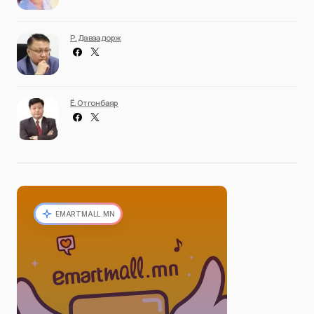
Р. Даваадорж
Ё. Отгонбаяр
EMARTMALL.MN