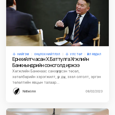
НИЙГЭМ
ОНЦЛОХ НИЙТЛЭЛ
УЛС ТӨР
ҮЙЛ ЯВДАЛ
Ерөнхийлөгч асан Х.Баттулга Хөгжлийн
Банкны өнөөдрийн сонсголд иржээ
Хөгжлийн Банкнаас санхүүжүүлсэн төсөл,
хөтөлбөрийн хэрэгжилт, үр дүн, зээл олголт, эргэн
төлөлтийн явцын талаар…
Niitlel.mn
08/02/2023