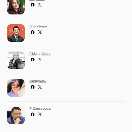
D. Sainbayar
Г. Мэнд-Ооёо
Мөнгөндалай
Р. Даваадорж