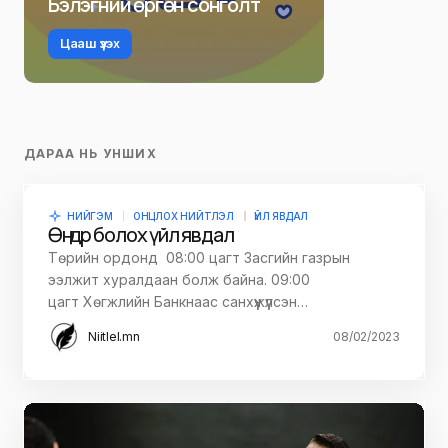
Бэлэгний өргөн сонголт
Цааш үзэх
ДАРАА НЬ УНШИХ
НИЙГЭМ
ОНЦЛОХ НИЙТЛЭЛ
ҮЙЛ ЯВДАЛ
Өнөөдөр болох үйл явдал
Төрийн ордонд 08:00 цагт Засгийн газрын
ээлжит хуралдаан болж байна. 09:00
цагт Хөгжлийн Банкнаас санхүүжүүлсэн…
Niitlel.mn
08/02/2023