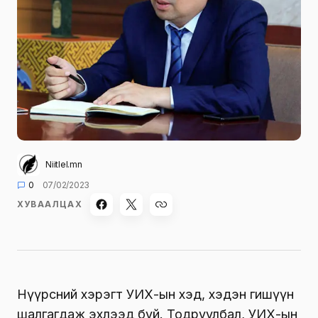
Niitlel.mn
0
07/02/2023
ХУВААЛЦАХ
Нүүрсний хэрэгт УИХ-ын хэд, хэдэн гишүүн
шалгагдаж эхлээд буй. Тодруулбал, УИХ-ын