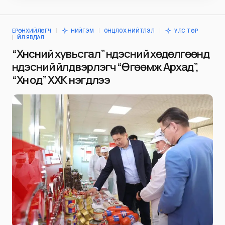
ЕРӨНХИЙЛӨГЧ
НИЙГЭМ
ОНЦЛОХ НИЙТЛЭЛ
УЛС ТӨР
ҮЙЛ ЯВДАЛ
“Хүнсний хувьсгал” үндэсний хөдөлгөөнд
үндэсний үйлдвэрлэгч “Өгөөмж Архад”,
“Хүн од” ХХК нэгдлээ