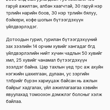
гаруй ажилтан, албан хаагчтай, 30 гаруй нэр
төрлийн нарийн боов, 30 нэр төрлийн бялуу,
бэйкери, кофе шопын бүтээгдэхүүн
үйлдвэрлэдэг.
Дотоодын гурил, гурилан бүтээгдэхүүний
зах зээлийн 14 орчим хувийг хангадаг бөгөөд
үйлдвэрлэлийн нийт хүчин чадлын 50 хувийг
хөөмөл, 25 хувийг чанамал бүтээгдэхүүн
эзэлдэг байна. Цар тахлын үед төрөөс аж ахуйн
нэгжийн цахилгаан, дулаан, ус зэргийн
төлбөрийг бүрэн хариуцаж байсан нь ажлын
байрыг хадгалах, үйл ажиллагаагаа хэвийн
явуулахад томоохон дэмжлэг болсныг хэлж
байлаа.