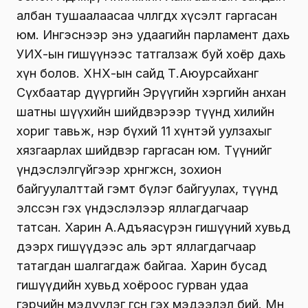
албан тушаалаасаа чөлөөлөгдөх хүсэлт гаргасан
юм. Ингэснээр энэ удаагийн парламент дахь
УИХ-ын гишүүнээс татгалзаж буй хоёр дахь
хүн болов. ХНХ-ын сайд Т.Аюурсайханг
Сүхбаатар дүүргийн Эрүүгийн хэргийн анхан
шатны шүүхийн шийдвэрээр түүнд хилийн
хориг тавьж, нэр бүхий 11 хүнтэй уулзахыг
хязгаарлах шийдвэр гаргасан юм. Түүнийг
үндэслэлгүйгээр хөрөнгөжсөн, зохион
байгуулалттай гэмт бүлэг байгуулах, түүнд
элссэн гэх үндэслэлээр яллагдагчаар
татсан. Харин А.Адъяасүрэн гишүүний хувьд
дээрх гишүүдээс аль эрт яллагдагчаар
татагдан шалгагдаж байгаа. Харин бусад
гишүүдийн хувьд хоёроос гурван удаа
гэрчийн мэдүүлэг өгсөн гэх мэдээлэл бий. Мөн