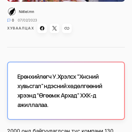
Niitlel.mn
0
07/02/2023
ХУВААЛЦАХ
Ерөнхийлөгч У.Хүрэлсүх “Хүнсний
хувьсгал” үндэсний хөдөлгөөний
хүрээнд “Өгөөмж Архад” ХХК-д
ажиллалаа.
2000 онд байгуулагдсан тус компани 130