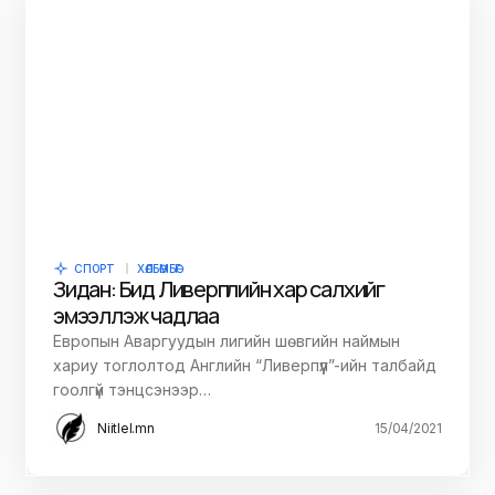
СПОРТ
ХӨЛБӨМБӨГ
Зидан: Бид Ливерпүүлийн хар салхийг
эмээллэж чадлаа
Европын Аваргуудын лигийн шөвгийн наймын
хариу тоглолтод Английн “Ливерпүүл”-ийн талбайд
гоолгүй тэнцсэнээр…
Niitlel.mn
15/04/2021