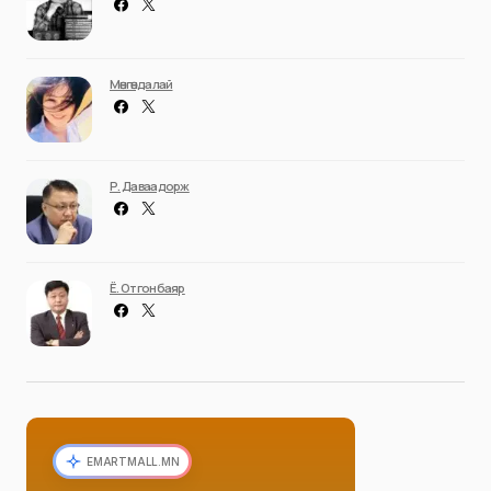
Мөнгөндалай
Р. Даваадорж
Ё. Отгонбаяр
EMARTMALL.MN