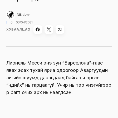
Niitlel.mn
0
06/04/2021
ХУВААЛЦАХ
Лионель Месси энэ зун “Барселона”-гаас
явах эсэх тухай яриа одоогоор Аваргуудын
лигийн шуумд дарагдаад байгаа ч эргэн
“өндийх” нь гарцаагүй. Учир нь тэр үнэгүйгээр
өөр багт очих эрх нь нээгдсэн.
Хэдийгээр Лионель Мессигийн цалинг төлж
дийлэх баг хуруу дарам цөөн ч гэлээ спортын