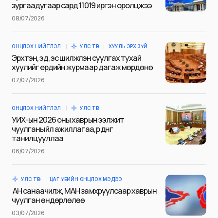
зургаадугаар сард 11019 иргэн оролцжээ
Name
*
08/07/2026
ОНЦЛОХ НИЙТЛЭЛ
УЛС ТӨР
ХУУЛЬ ЭРХ ЗҮЙ
E-mail
*
Эрхтэн, эд, эс шилжүүлэн суулгах тухай
хуулийг ердийн журмаар дагаж мөрдөнө
07/07/2026
Сэтгэгдэл
*
ОНЦЛОХ НИЙТЛЭЛ
УЛС ТӨР
УИХ-ын 2026 оны хаврын ээлжит
чуулганы үйл ажиллагаа, үр дүнг
танилцууллаа
06/07/2026
Save my name and e-mail in this browser for the next
time I comment.
УЛС ТӨР
ЦАГ ҮЕИЙН ОНЦЛОХ МЭДЭЭ
Илгээх
АН санаачилж, МАН замхруулсаар хаврын
чуулган өндөрлөлөө
03/07/2026