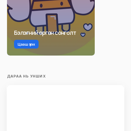
Бэлэгний өргөн сонголт
Цааш үзэх
ДАРАА НЬ УНШИХ