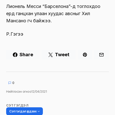
Лионель Месси “Барселона”-д тоглохдоо
ердөө ганцхан улаан хуудас авсныг Хил
Мансано өгч байжээ.
Р.Гэгээ
Share
Tweet
0
Нийтлэсэн огноо
12/04/2021
СЭТГЭГДЭЛ
Сэтгэгдэл үлдээх