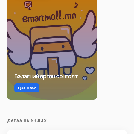
Бэлэгний өргөн сонголт
Цааш үзэх
ДАРАА НЬ УНШИХ