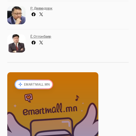
Р. Даваадорж
Ё. Отгонбаяр
EMARTMALL.MN