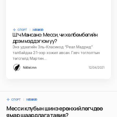
СПОРТ
ХӨЛБӨМБӨГ
Шүүгч Мансано: Месси, чи хөлбөмбөгийн
дүрэм мэддэг юм уу?
Энэ удаагийн Эль-Класикод “Реал Мадрид”
талбайдаа 2:1-ээр хожил авсан. Гэвч тоглолтын
төгсгөлд Мартин…
Niitlel.mn
12/04/2021
СПОРТ
ХӨЛБӨМБӨГ
Месси клубын шинэ ерөнхийлөгчдөө
ямар шаардлага тавив?