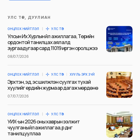
УЛС ТӨР, ДУУЛИАН
Таны имэйл хаягийг нийтлэхгүй.
ОНЦЛОХ НИЙТЛЭЛ
УЛС ТӨР
Шаардлагатай талбаруудыг
*
гэж
Улсын Их Хурлын үйл ажиллагаа, Төрийн
тэмдэглэсэн
ордонтой танилцах аялалд
зургаадугаар сард 11019 иргэн оролцжээ
Name
*
08/07/2026
ОНЦЛОХ НИЙТЛЭЛ
УЛС ТӨР
ХУУЛЬ ЭРХ ЗҮЙ
E-mail
*
Эрхтэн, эд, эс шилжүүлэн суулгах тухай
хуулийг ердийн журмаар дагаж мөрдөнө
07/07/2026
Сэтгэгдэл
*
ОНЦЛОХ НИЙТЛЭЛ
УЛС ТӨР
УИХ-ын 2026 оны хаврын ээлжит
чуулганы үйл ажиллагаа, үр дүнг
танилцууллаа