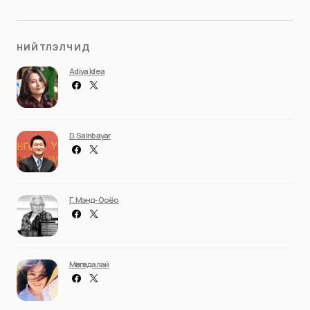
НИЙТЛЭЛЧИД
Adiya Idea
D. Sainbayar
Г. Мэнд-Ооёо
Мөнгөндалай