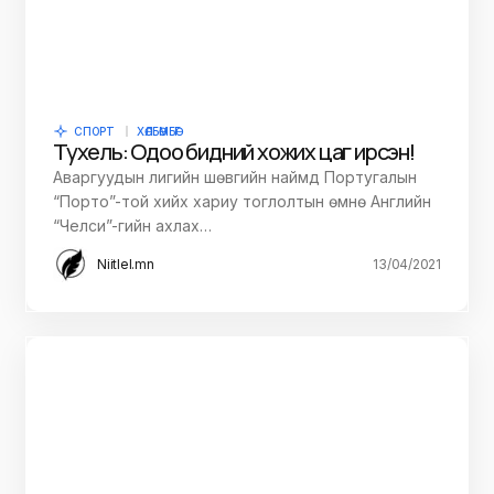
СПОРТ
ХӨЛБӨМБӨГ
Тухель: Одоо бидний хожих цаг ирсэн!
Аваргуудын лигийн шөвгийн наймд Португалын
“Порто”-той хийх хариу тоглолтын өмнө Английн
“Челси”-гийн ахлах…
Niitlel.mn
13/04/2021