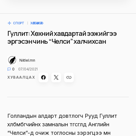
СПОРТ
ХӨЛБӨМБӨГ
Гуллит: Хөхний хавдартай ээжийгээ
эргэсэн чинь “Челси” халчихсан
Niitlel.mn
0
07/04/2021
ХУВААЛЦАХ
Голландын алдарт довтлогч Рууд Гуллит
хөлбөмбөгчийнхөө замналын төгсгөлд Английн
“Челси”-д очиж тоглосны зэрэгцээ мөн