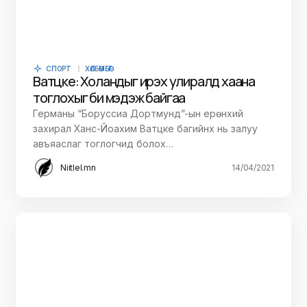
СПОРТ
ХӨЛБӨМБӨГ
Ватцке: Холандыг ирэх улиралд хаана
тоглохыг би мэдэж байгаа
Германы “Боруссиа Дортмунд”-ын ерөнхий
захирал Ханс-Йоахим Ватцке багийнх нь залуу
авъяаслаг тоглогчид болох…
Niitlel.mn
14/04/2021