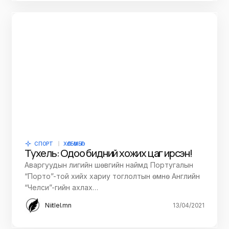
СПОРТ
ХӨЛБӨМБӨГ
Тухель: Одоо бидний хожих цаг ирсэн!
Аваргуудын лигийн шөвгийн наймд Португалын
“Порто”-той хийх хариу тоглолтын өмнө Английн
“Челси”-гийн ахлах…
Niitlel.mn
13/04/2021