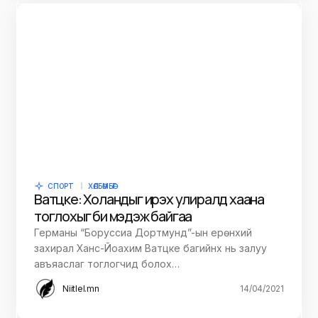
СПОРТ
ХӨЛБӨМБӨГ
Ватцке: Холандыг ирэх улиралд хаана
тоглохыг би мэдэж байгаа
Германы “Боруссиа Дортмунд”-ын ерөнхий
захирал Ханс-Йоахим Ватцке багийнх нь залуу
авъяаслаг тоглогчид болох…
Niitlel.mn
14/04/2021