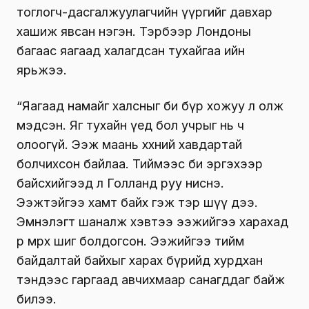
тоглогч-дасгалжуулагчийн үүргийг давхар
хашиж явсан нэгэн. Тэрбээр Лондоны
багаас яагаад халагдсан тухайгаа ийн
ярьжээ.
“Яагаад намайг халсныг би бүр хожуу л олж
мэдсэн. Яг тухайн үед бол учрыг нь ч
олоогүй. Ээж маань хөхний хавдартай
болчихсон байлаа. Тиймээс би эргэхээр
байсхийгээд л Голланд руу ниснэ.
Ээжтэйгээ хамт байх гэж тэр шүү дээ.
Эмнэлэгт шаналж хэвтээ ээжийгээ харахад
өр өмрөх шиг болдогсон. Ээжийгээ тийм
байдалтай байхыг харах бүрийд хурдхан
тэндээс гаргаад авчихмаар санагддаг байж
билээ.