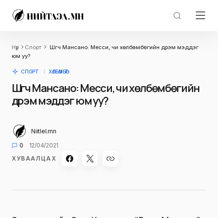
Нүүр
Спорт
Шүүгч Мансано: Месси, чи хөлбөмбөгийн дүрэм мэддэг
юм уу?
СПОРТ
ХӨЛБӨМБӨГ
Шүүгч Мансано: Месси, чи хөлбөмбөгийн
дүрэм мэддэг юм уу?
Niitlel.mn
0
12/04/2021
ХУВААЛЦАХ