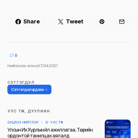
Share
Tweet
0
Нийтлэсэн огноо
07/04/2021
СЭТГЭГДЭЛ
Сэтгэгдэл үлдээх
УЛС ТӨР, ДУУЛИАН
Таны имэйл хаягийг нийтлэхгүй.
ОНЦЛОХ НИЙТЛЭЛ
УЛС ТӨР
Шаардлагатай талбаруудыг
*
гэж
Улсын Их Хурлын үйл ажиллагаа, Төрийн
тэмдэглэсэн
ордонтой танилцах аялалд