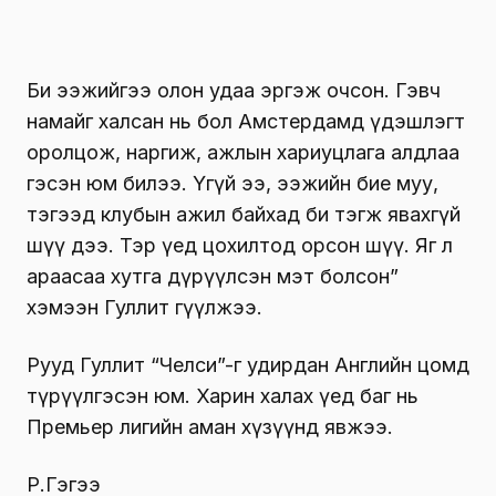
Би ээжийгээ олон удаа эргэж очсон. Гэвч
намайг халсан нь бол Амстердамд үдэшлэгт
оролцож, наргиж, ажлын хариуцлага алдлаа
гэсэн юм билээ. Үгүй ээ, ээжийн бие муу,
тэгээд клубын ажил байхад би тэгж явахгүй
шүү дээ. Тэр үед цохилтод орсон шүү. Яг л
араасаа хутга дүрүүлсэн мэт болсон”
хэмээн Гуллит өгүүлжээ.
Рууд Гуллит “Челси”-г удирдан Английн цомд
түрүүлгэсэн юм. Харин халах үед баг нь
Премьер лигийн аман хүзүүнд явжээ.
Р.Гэгээ