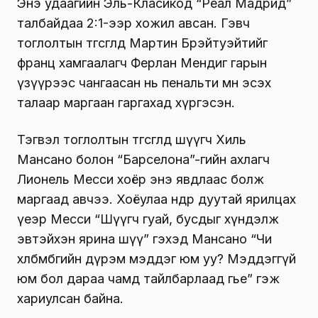
Энэ удаагийн Эль-Класикод “Реал Мадрид”
талбайдаа 2:1-ээр хожил авсан. Гэвч
тоглолтын төгсгөлд Мартин Брэйтуэйтийг
франц хамгаалагч Ферлан Мендиг гарын
үзүүрээс чангаасан нь пенальти мөн эсэх
талаар маргаан гаргахад хүргэсэн.
Тэгвэл тоглолтын төгсгөлд шүүгч Хиль
Мансано болон “Барселона”-гийн ахлагч
Лионель Месси хоёр энэ явдлаас болж
маргаад авчээ. Хоёулаа өндөр дуутай ярилцах
үеэр Месси “Шүүгч гуай, бусдыг хүндэлж
эвтэйхэн ярина шүү” гэхэд Мансано “Чи
хөлбөмбөгийн дүрэм мэддэг юм уу? Мэддэггүй
юм бол дараа чамд тайлбарлаад өгье” гэж
хариулсан байна.