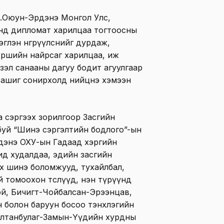
Л.Оюун-Эрдэнэ Монгол Улс,
нд дипломат харилцаа тогтоосны
эглэн өнгөрүүлснийг дурдаж,
өршийн найрсаг харилцаа, иж
зэл санааны дагуу бодит агуулгаар
 ашиг сонирхолд нийцнэ хэмээн
а сэргээх зорилгоор Засгийн
буй “Шинэ сэргэлтийн бодлого”-ын
дэнэ ОХУ-ын Гадаад хэргийн
д худалдаа, эдийн засгийн
х шинэ боломжууд, тухайлбал,
 томоохон төслүүд, нэн түрүүнд
ой, Бичигт-Чойбалсан-Эрээнцав,
 болон баруун босоо тэнхлэгийн
, Алтанбулаг-Замын-Үүдийн хурдны