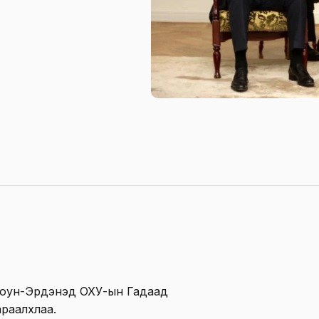
Оюун-Эрдэнэд ОХУ-ын Гадаад
араалхлаа.