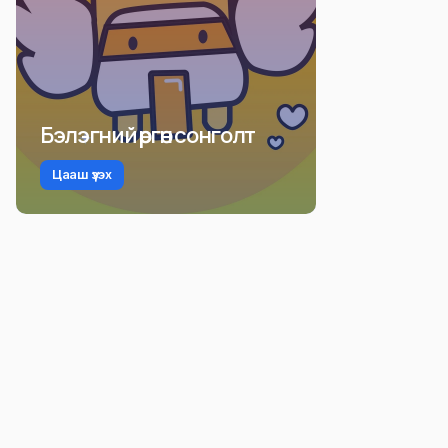
Бэлэгний өргөн сонголт
Цааш үзэх