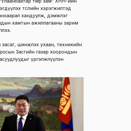
Улаанбаатар төмөр зам” ХНН-ийн
эгдүүлэх төслийн хэрэгжилтэд
анхаарал хандуулж, дэмжлэг
ашдын хамтын ажиллагааны зарим
ллээ.
н засаг, шинжлэх ухаан, техникийн
росын Засгийн газар хоорондын
асуудлуудыг үргэлжлүүлэн