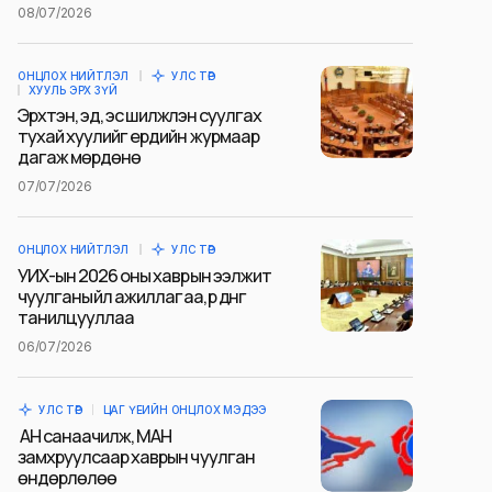
08/07/2026
ОНЦЛОХ НИЙТЛЭЛ
УЛС ТӨР
ХУУЛЬ ЭРХ ЗҮЙ
Эрхтэн, эд, эс шилжүүлэн суулгах
тухай хуулийг ердийн журмаар
дагаж мөрдөнө
07/07/2026
ОНЦЛОХ НИЙТЛЭЛ
УЛС ТӨР
УИХ-ын 2026 оны хаврын ээлжит
чуулганы үйл ажиллагаа, үр дүнг
танилцууллаа
06/07/2026
УЛС ТӨР
ЦАГ ҮЕИЙН ОНЦЛОХ МЭДЭЭ
АН санаачилж, МАН
замхруулсаар хаврын чуулган
өндөрлөлөө