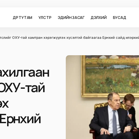
ӨДӨР ТУТАМ
УЛС ТӨР
ЭДИЙН ЗАСАГ
ДЭЛХИЙ
БУСАД
төслийг ОХУ-тай хамтран хэрэгжүүлэх хүсэлтэй байгаагаа Ерөнхий сайд илэрхи
ахилгаан
 ОХУ-тай
эх
Ерөнхий