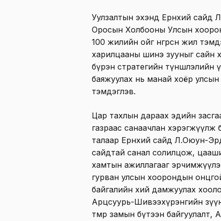
Уулзалтын эхэнд Ерөнхий сайд 
Оросын Холбооны Улсын хооро
100 жилийн ойг өнгөрсөн жил тэмд
харилцааны шинэ зууныг сайн х
бүрэн стратегийн түншлэлийн ү
баяжуулах нь манай хоёр улсын
тэмдэглэв.
Цар тахлын дараах эдийн засга
газраас санаачлан хэрэгжүүлж 
талаар Ерөнхий сайд Л.Оюун-Эр
сайдтай санал солилцож, цааши
хамтын ажиллагааг эрчимжүүлэ
гурван улсын хоорондын онцгой
байгалийн хий дамжуулах хоол
Арцсуурь-Шивээхүрэнгийн зүүн
төмөр замын бүтээн байгуулалт