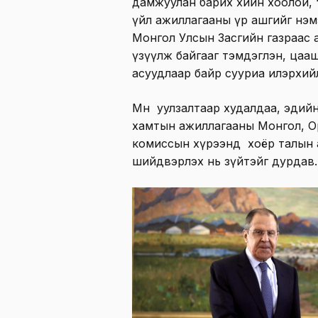
дамжуулан барих хийн хоолой, “
үйл ажиллагааны үр ашгийг нэм
Монгол Улсын Засгийн газраас 
үзүүлж байгааг тэмдэглэн, ца
асуудлаар байр сууриа илэрхий
Мөн уулзалтаар худалдаа, эдий
хамтын ажиллагааны Монгол, О
комиссын хүрээнд хоёр талын 
шийдвэрлэх нь зүйтэйг дурдав.