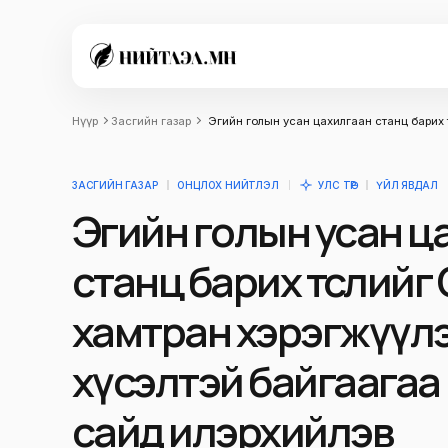
Нүүр
Засгийн газар
Эгийн голын усан цахилгаан станц барих 
ЗАСГИЙН ГАЗАР
ОНЦЛОХ НИЙТЛЭЛ
УЛС ТӨР
ҮЙЛ ЯВДАЛ
Эгийн голын усан ц
станц барих төслийг
хамтран хэрэгжүүл
хүсэлтэй байгаагаа 
сайд илэрхийлэв