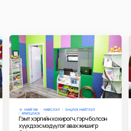
ж
E-mail
*
owser for the next
НИЙГЭМ
НИЙСЛЭЛ
ОНЦЛОХ НИЙТЛЭЛ
ЯРИЛЦЛАГА
Гэмт хэргийн хохирогч, гэрч болсон
хүүхдээс мэдүүлэг авах жишиг өрөө