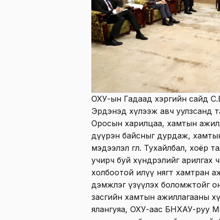
ОХУ-ын Гадаад хэргийн сайд С.
Эрдэнэд хүлээж авч уулзсанд т
Оросын харилцаа, хамтын ажилл
дүүрэн байсныг дурдаж, хамты
мэдээлэл өглөө. Тухайлбал, хоёр
учирч буй хүндрэлийг арилгах 
холбоотой илүү нягт хамтран а
дэмжлэг үзүүлэх боломжтойг о
засгийн хамтын ажиллагааны хү
ялангуяа, ОХУ-аас БНХАУ-руу М