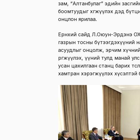
зам, “Алтанбулаг” эдийн засгийн 
боомтуудыг хөгжүүлэх дэд бүтци
онцлон ярилаа.
Ерөнхий сайд Л.Оюун-Эрдэнэ ОХ
газрын тосны бүтээгдэхүүний 
асуудлыг онцолж, эрчим хүчний
өргөжүүлэх, үүний тулд манай у
усан цахилгаан станц барих тө
хамтран хэрэгжүүлэх хүсэлтэй 