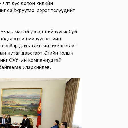
чөлөөт бүс болон хилийн
йг сайжруулах зэрэг төслүүдийг
У-аас манай улсад нийлүүлж буй
найдвартай нийлүүлэлтийн
 салбар дахь хамтын ажиллагааг
лсын нутаг дэвсгэрт Эгийн голын
слийг ОХУ-ын компаниудтай
байгаагаа илэрхийлэв.