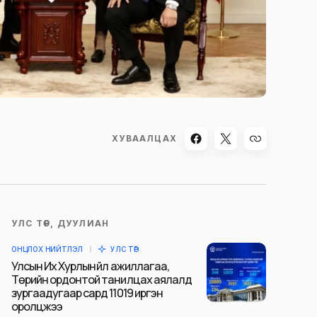
ХУВААЛЦАХ
УЛС ТӨР, ДУУЛИАН
ОНЦЛОХ НИЙТЛЭЛ
УЛС ТӨР
Улсын Их Хурлын үйл ажиллагаа,
Төрийн ордонтой танилцах аялалд
зургаадугаар сард 11019 иргэн
оролцжээ