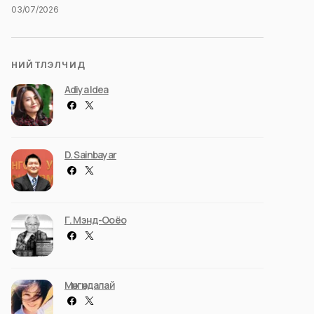
03/07/2026
НИЙТЛЭЛЧИД
Adiya Idea
D. Sainbayar
Г. Мэнд-Ооёо
Мөнгөндалай