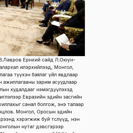
В.Лавров Ерөнхий сайд Л.Оюун-
алархал илэрхийлээд, Монгол,
агаа түүхэн баялаг үйл явдлаар
н ажиллагааны зарим асуудлаар
 талын худалдааг нэмэгдүүлэхэд
чиглэлээр Евразийн эдийн засгийн
жиллахыг санал болгож, энэ талаар
нцлов. Монгол, Оросын эдийн
рээнд хэрэгжиж буй төслүүд, нэн
онголын нутаг дэвсгэрээр