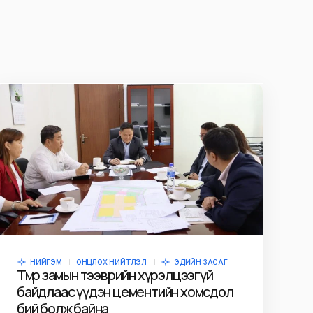
НИЙГЭМ
ОНЦЛОХ НИЙТЛЭЛ
ЭДИЙН ЗАСАГ
Төмөр замын тээврийн хүрэлцээгүй
байдлаас үүдэн цементийн хомсдол
бий болж байна