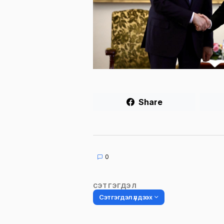
Share
0
СЭТГЭГДЭЛ
Сэтгэгдэл үлдээх