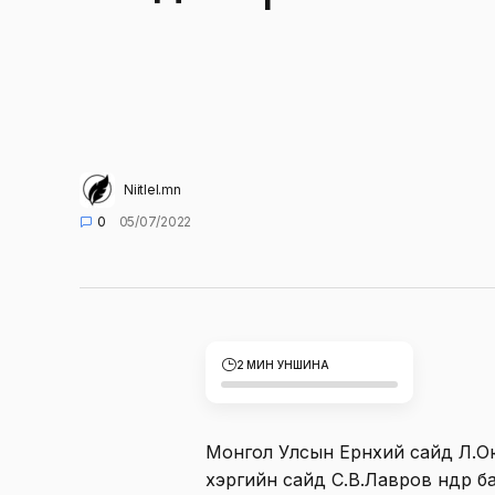
Niitlel.mn
0
05/07/2022
2 МИН УНШИНА
Монгол Улсын Ерөнхий сайд Л.
хэргийн сайд С.В.Лавров өнөөдөр б