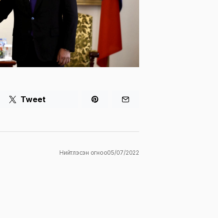
Tweet
Нийтлэсэн огноо
05/07/2022