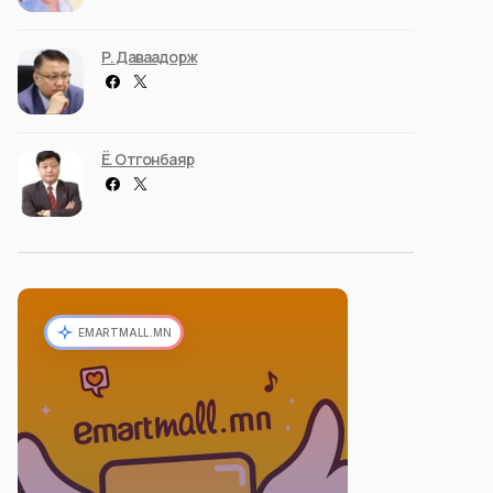
Р. Даваадорж
Ё. Отгонбаяр
EMARTMALL.MN