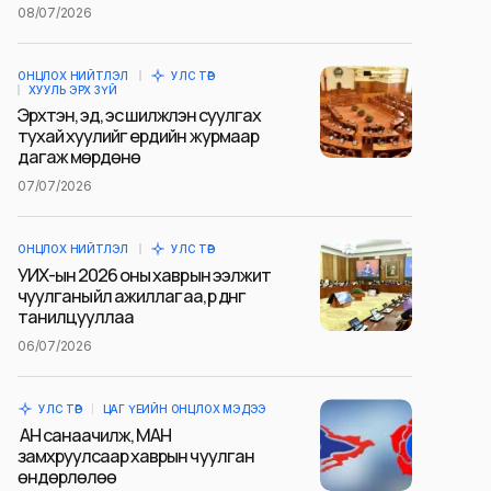
08/07/2026
ОНЦЛОХ НИЙТЛЭЛ
УЛС ТӨР
ХУУЛЬ ЭРХ ЗҮЙ
Эрхтэн, эд, эс шилжүүлэн суулгах
тухай хуулийг ердийн журмаар
дагаж мөрдөнө
07/07/2026
ОНЦЛОХ НИЙТЛЭЛ
УЛС ТӨР
УИХ-ын 2026 оны хаврын ээлжит
чуулганы үйл ажиллагаа, үр дүнг
танилцууллаа
06/07/2026
УЛС ТӨР
ЦАГ ҮЕИЙН ОНЦЛОХ МЭДЭЭ
АН санаачилж, МАН
замхруулсаар хаврын чуулган
өндөрлөлөө