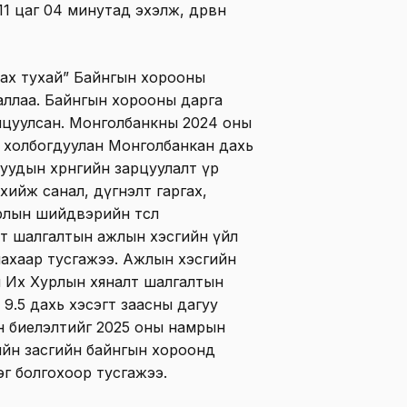
1 цаг 04 минутад эхэлж, дөрвөн
ах тухай” Байнгын хорооны
таллаа. Байнгын хорооны дарга
лцуулсан. Монголбанкны 2024 оны
 холбогдуулан Монголбанкан дахь
гуудын хөрөнгийн зарцуулалт үр
хийж санал, дүгнэлт гаргах,
лын шийдвэрийн төсөл
лт шалгалтын ажлын хэсгийн үйл
ахаар тусгажээ. Ажлын хэсгийн
н Их Хурлын хяналт шалгалтын
 9.5 дахь хэсэгт заасны дагуу
н биелэлтийг 2025 оны намрын
ийн засгийн байнгын хороонд
эг болгохоор тусгажээ.