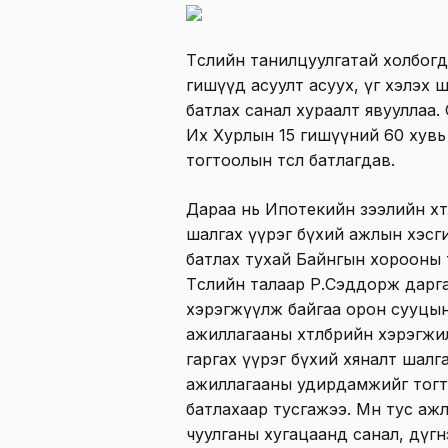
Төслийн танилцуулгатай холбог
гишүүд асуулт асуух, үг хэлэх 
батлах санал хураалт явууллаа
Их Хурлын 15 гишүүний 60 хув
тогтоолын төсөл батлагдав.
Дараа нь Ипотекийн зээлийн хөт
шалгах үүрэг бүхий ажлын хэс
батлах тухай Байнгын хорооны т
Төслийн талаар Р.Сэддорж дарг
хэрэгжүүлж байгаа орон сууцын
ажиллагааны хөтөлбөрийн хэрэгж
гаргах үүрэг бүхий хяналт шал
ажиллагааны удирдамжийг тогт
батлахаар тусгажээ. Мөн тус а
чуулганы хугацаанд санал, дүг