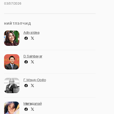
03/07/2026
НИЙТЛЭЛЧИД
Adiya Idea
D. Sainbayar
Г. Мэнд-Ооёо
Мөнгөндалай