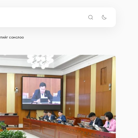
лтийг сонслоо