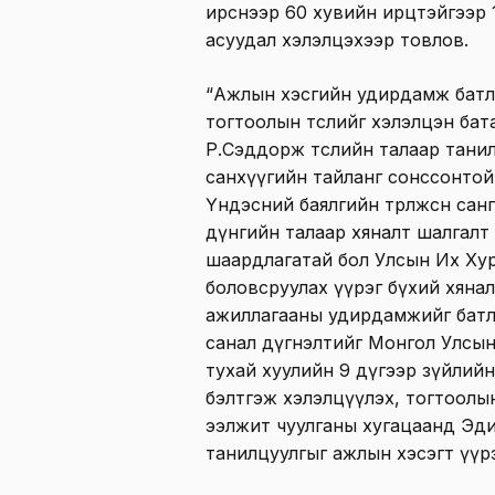
ирснээр 60 хувийн ирцтэйгээр 1
асуудал хэлэлцэхээр товлов.
“Ажлын хэсгийн удирдамж батл
тогтоолын төслийг хэлэлцэн ба
Р.Сэддорж төслийн талаар тани
санхүүгийн тайланг сонссонтой
Үндэсний баялгийн төрөлжсөн сан
дүнгийн талаар хяналт шалгалт 
шаардлагатай бол Улсын Их Хур
боловсруулах үүрэг бүхий хяна
ажиллагааны удирдамжийг батл
санал дүгнэлтийг Монгол Улсы
тухай хуулийн 9 дүгээр зүйлийн
бэлтгэж хэлэлцүүлэх, тогтоолы
ээлжит чуулганы хугацаанд Эд
танилцуулгыг ажлын хэсэгт үүр