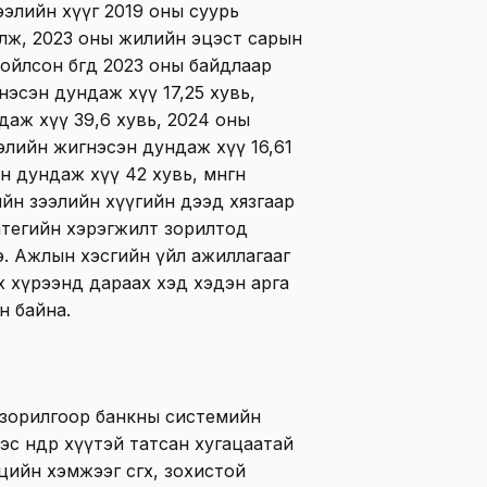
ээлийн хүүг 2019 оны суурь
лж, 2023 оны жилийн эцэст сарын
хойлсон
бөгөөд
2023 оны байдлаар
эсэн дундаж хүү 17,25 хувь,
аж хүү 39,6 хувь, 2024 оны
лийн жигнэсэн дундаж хүү 16,61
 дундаж хүү 42 хувь, мөнгөн
ийн зээлийн хүүгийн дээд хязгаар
атегийн хэрэгжилт зорилтод
. Ажлын хэсгийн үйл ажиллагааг
х хүрээнд дараах хэд хэдэн арга
н байна.
х зорилгоор банкны системийн
с өндөр хүүтэй татсан хугацаатай
цийн хэмжээг өсгөх, зохистой