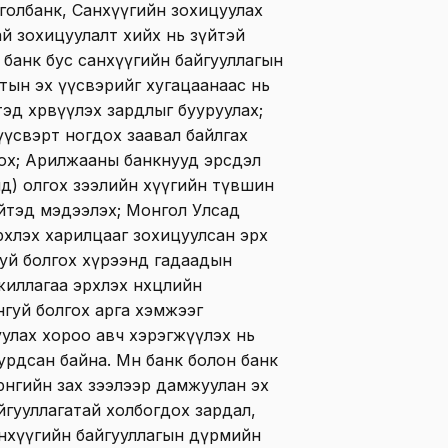
голбанк, Санхүүгийн зохицуулах
й зохицуулалт хийх нь зүйтэй
 банк бус санхүүгийн байгууллагын
тын эх үүсвэрийг хугацаанаас нь
тэд хөрвүүлэх зардлыг бууруулах;
үүсвэрт ногдох заавал байлгах
тоох; Арилжааны банкнууд эрсдэл
ид) олгох зээлийн хүүгийн түвшин
йтэд мэдээлэх; Монгол Улсад
рхлэх харилцааг зохицуулсан эрх
уй болгох хүрээнд гадаадын
иллагаа эрхлэх нөхцөлийн
гуй болгох арга хэмжээг
улах хороо авч хэрэгжүүлэх нь
урдсан байна. Мөн банк болон банк
рөнгийн зах зээлээр дамжуулан эх
йгууллагатай холбогдох зардал,
анхүүгийн байгууллагын дүрмийн