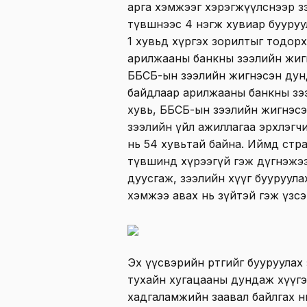
арга хэмжээг хэрэгжүүлснээр з
түвшнээс 4 нэгж хувиар бууруу
1 хувьд хүргэх зорилтыг тодор
арилжааны банкны зээлийн жигн
ББСБ-ын зээлийн жигнэсэн дунд
байдлаар арилжааны банкны зээ
хувь, ББСБ-ын зээлийн жигнэсэн
зээлийн үйл ажиллагаа эрхлэгч
нь 54 хувьтай
байна. Иймд с
тр
түвшинд хүрээгүй
гэж дүгнэжээ
дуусгаж, зээлийн хүүг бууруула
хэмжээ авах нь зүйтэй гэж үзсэ
Эх үүсвэрийн өртгийг бууруула
тухайн хугацааны дундаж хүүгээ
хадгаламжийн заавал байлгах нөө