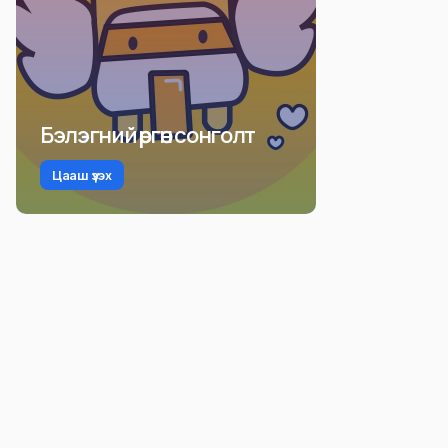
Бэлэгний өргөн сонголт
Цааш үзэх