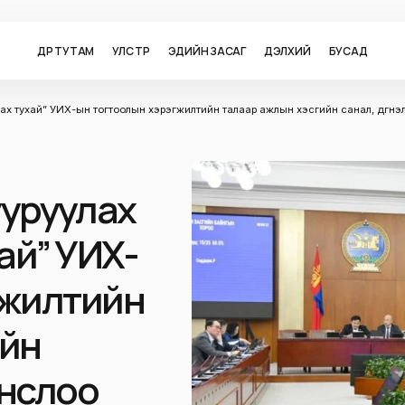
ӨДӨР ТУТАМ
УЛС ТӨР
ЭДИЙН ЗАСАГ
ДЭЛХИЙ
БУСАД
атлах тухай” УИХ-ын тогтоолын хэрэгжилтийн талаар ажлын хэсгийн санал, дүгнэ
бууруулах
ай” УИХ-
гжилтийн
ийн
онслоо