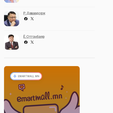
Р. Даваадорж
Ё. Отгонбаяр
EMARTMALL.MN