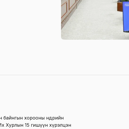
 байнгын хорооны өнөөдрийн
 Их Хурлын 15 гишүүн хүрэлцэн