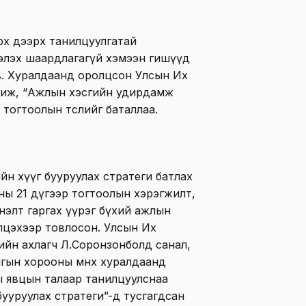
рх дээрх танилцуулгатай
хэлэх шаардлагагүй хэмээн гишүүд
ав. Хуралдаанд оролцсон Улсын Их
жиж, “Ажлын хэсгийн удирдамж
тогтоолын төслийг баталлаа.
йн хүүг бууруулах стратеги батлах
ны 21 дүгээр тогтоолын хэрэгжилт,
нэлт гаргах үүрэг бүхий ажлын
элцэхээр товлосон. Улсын Их
ийн ахлагч Л.Соронзонболд санал,
гын хорооны өмнөх хуралдаанд
ы явцын талаар танилцуулснаа
бууруулах стратеги”-д тусгагдсан