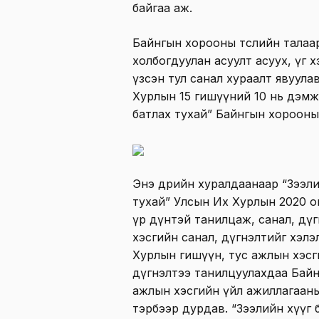
байгаа аж.
Байнгын хорооны төслийн талаа
холбогдуулан асуулт асуух, үг 
үзсэн тул санал хураалт явуул
Хурлын 15 гишүүний 10 нь дэм
батлах тухай” Байнгын хорооны 
Энэ өдрийн хуралдаанаар “Зээли
тухай” Улсын Их Хурлын 2020 о
үр дүнтэй танилцаж, санал, дүг
хэсгийн санал, дүгнэлтийг хэл
Хурлын гишүүн, тус а
жлын хэсг
дүгнэлтээ танилцуулахдаа Байн
ажлын хэсгийн үйл ажиллагаан
тэрбээр дурдав. “
Зээлийн хүүг 