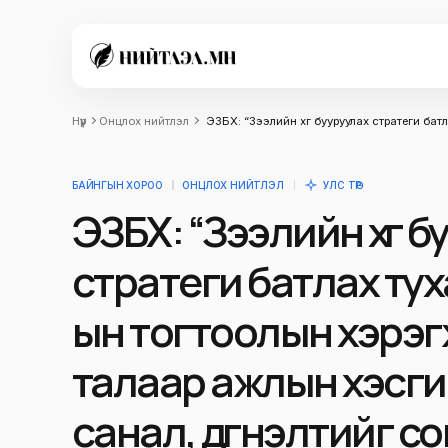
Нүүр
Онцлох нийтлэл
ЭЗБХ: “Зээлийн хүүг бууруулах стратеги б
БАЙНГЫН ХОРОО
ОНЦЛОХ НИЙТЛЭЛ
УЛС ТӨР
ЭЗБХ: “Зээлийн хүүг 
стратеги батлах тух
ын тогтоолын хэрэ
талаар ажлын хэсг
санал, дүгнэлтийг с