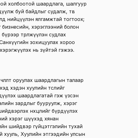
той холбоотой шаардлага, шалгуур
үүлж буй байдлыг судалж, төв
алд нийцүүлэн ялгамжтай тогтоох;
г бизнесийн, хэрэглээний болон
 бүрээр төрөлжүүлэн судлах
, Санхүүгийн зохицуулах хороо
хэрэгжүүлэх нь зүйтэй гэжээ.
өрчлөлт оруулах шаардлагын талаар
хэд хэдэн хуулийн төслийг
эдүүлэх шаардлагатай гэж үзсэн
элийн зардлыг бууруулж, хэрэг
ийдвэрлэх нөхцөлийг бүрдүүлэх
ний хэрэг шүүхэд хянан
ийн шийдвэр гүйцэтгэлийн тухай
ай хууль, Хуулийн этгээдийн улсын