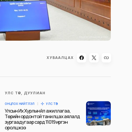
ХУВААЛЦАХ
УЛС ТӨР, ДУУЛИАН
ОНЦЛОХ НИЙТЛЭЛ
УЛС ТӨР
Улсын Их Хурлын үйл ажиллагаа,
Төрийн ордонтой танилцах аялалд
зургаадугаар сард 11019 иргэн
оролцжээ