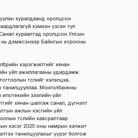
дуулан хуралдаанд оролцсон
шаардлагагүй хэмээн үзсэн тул
. Санал хураалтад оролцсон Улсын
ь нь дэмжсэнээр Байнгын хорооны
өлбөрийн хэрэгжилтийг хянан
гийн үйл ажиллагааны удирдамж
огтоолын төслийг хэлэлцэв.
а танилцууллаа. Монголбанкны
 ипотекийн зээлийн үйл
илтийг хянан шалгаж санал, дүгнэлт
галтын ажлын хэсгийн үйл
оолын төслийн хавсралтаар
жлын хэсэг 2025 оны намрын ээлжит
нэлтээ танилцуулахыг үүрэг болгож