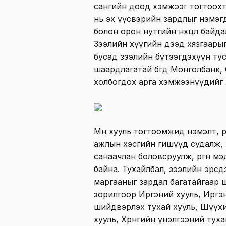
сангийн доод хэмжээг тогтоох
нь эх үүсвэрийн зардлыг нэмэгд
болон орон нутгийн нөхцөл байд
Зээлийн хүүгийн дээд хязгаары
бусад зээлийн бүтээгдэхүүн тус
шаардлагатай бөгөөд Монголбанк
холбогдох арга хэмжээнүүдийг 
Мөн хууль тогтоомжид нэмэлт, ө
ажлын хэсгийн гишүүд судалж, 
санаачлан боловсруулж, өргөн м
байна. Тухайлбал, зээлийн эрсд
маргааныг зардал багатайгаар ш
зорилгоор Иргэний хууль, Иргэ
шийдвэрлэх тухай хууль, Шүүх
хууль, Хөрөнгийн үнэлгээний тух