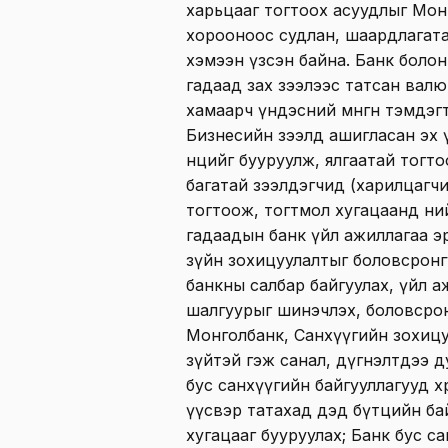
харьцааг тогтоох асуудлыг Мон
хорооноос судлан, шаардлагата
хэмээн үзсэн байна. Банк болон
гадаад зах зээлээс татсан валю
хамаарч үндэсний мөнгөн тэмдэг
Бизнесийн зээлд ашигласан эх 
нөөцийг бууруулж, ялгаатай тог
багатай зээлдэгчид (харилцагч
тогтоож, тогтмол хугацаанд ни
гадаадын банк үйл ажиллагаа э
зүйн зохицуулалтыг боловсронг
банкны салбар байгуулах, үйл аж
шалгуурыг шинэчлэх, боловсрон
Монголбанк, Санхүүгийн зохицу
зүйтэй гэж санал, дүгнэлтдээ д
бус санхүүгийн байгууллагууд хө
үүсвэр татахад дэд бүтцийн ба
хугацааг бууруулах; Банк бус с