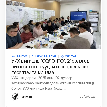
НИЙГЭМ
ОНЦЛОХ НИЙТЛЭЛ
УЛС ТӨР
УИХ-ын гишүүлд “СОЛОНГО 1, 2” орлогод
нийцсэн орон сууцны хороолол барих
төсөлтэй танилцлаа
УИХ-ын даргын 2025 оны 192 дугаар
захирамжаар байгуулагдсан ажлын хэсгийн гишүүд
болох УИХ-ын гишүүн Р.Батболд,…
Niitlel.mn
20/05/2025