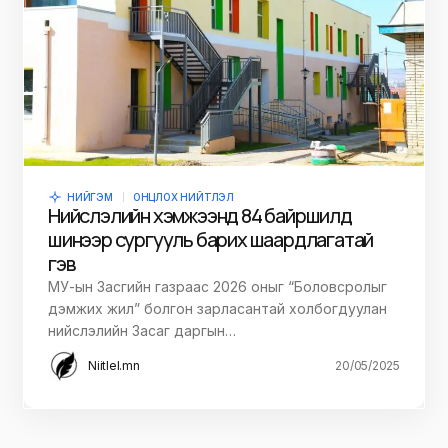
НИЙГЭМ
ОНЦЛОХ НИЙТЛЭЛ
Нийслэлийн хэмжээнд 84 байршилд
шинээр сургууль барих шаардлагатай
гэв
МУ-ын Засгийн газраас 2026 оныг “Боловсролыг
дэмжих жил” болгон зарласантай холбогдуулан
нийслэлийн Засаг даргын…
Niitlel.mn
20/05/2025