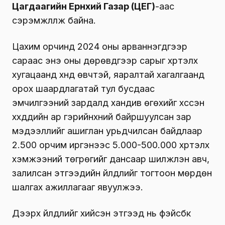
Цагдаагийн Ерөнхий Газар (ЦЕГ)
-аас
сэрэмжлүүлж байна.
Цахим орчинд 2024 оны арваннэгдүгээр
сараас энэ оны дөрөвдүгээр сарыг хүртэлх
хугацаанд хүнд өвчтэй, яаралтай хагалгаанд
орох шаардлагатай тул бусдаас
эмчилгээний зардалд хандив өгөхийг хүссэн
хүүхдүүдийн ар гэрийнхний байршуулсан зар
мэдээллийг ашиглан урьдчилсан байдлаар
2.500 орчим иргэнээс 5.000-500.000 хүртэлх
хэмжээний төгрөгийг дансаар шилжүүлэн авч,
залилсан этгээдийн үйлдлийг тогтоон мөрдөн
шалгах ажиллагааг явуулжээ.
Дээрх үйлдлийг хийсэн этгээд нь фэйсбүүк