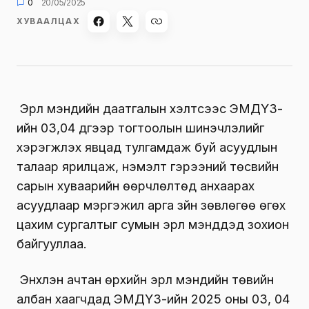
0
20/05/2025
ХУВААЛЦАХ
Эрүүл мэндийн даатгалын хэлтсээс ЭМДҮЗ-
ийн 03,04 дүгээр тогтоолын шинэчлэлийг
хэрэгжүүлэх явцад тулгамдаж буй асуудлын
талаар ярилцаж, нэмэлт гэрээний төсвийн
сарын хуваарийн өөрчлөлтөд анхаарах
асуудлаар мэргэжил арга зүйн зөвлөгөө өгөх
цахим сургалтыг сумын эрүүл мэндүүдэд зохион
байгууллаа.
Энхлэн ачтан өрхийн эрүүл мэндийн төвийн
албан хаагчдад ЭМДҮЗ-ийн 2025 оны 03, 04