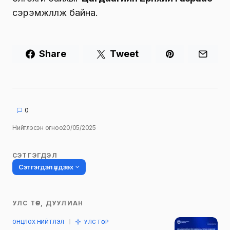
сэрэмжлүүлж байна.
Share
Tweet
0
Нийтлэсэн огноо
20/05/2025
СЭТГЭГДЭЛ
Сэтгэгдэл үлдээх
УЛС ТӨР, ДУУЛИАН
Таны имэйл хаягийг нийтлэхгүй.
ОНЦЛОХ НИЙТЛЭЛ
УЛС ТӨР
Шаардлагатай талбаруудыг
*
гэж