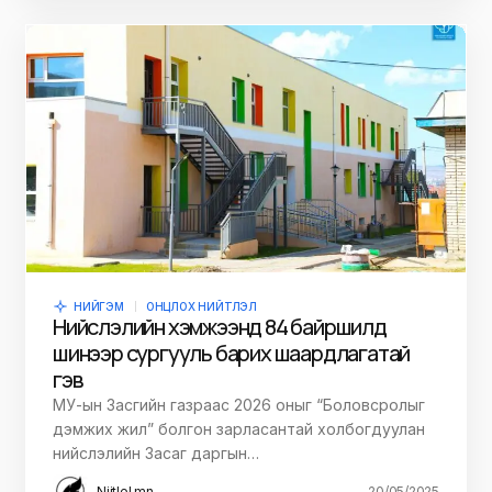
НИЙГЭМ
ОНЦЛОХ НИЙТЛЭЛ
Нийслэлийн хэмжээнд 84 байршилд
шинээр сургууль барих шаардлагатай
гэв
МУ-ын Засгийн газраас 2026 оныг “Боловсролыг
дэмжих жил” болгон зарласантай холбогдуулан
нийслэлийн Засаг даргын…
Niitlel.mn
20/05/2025