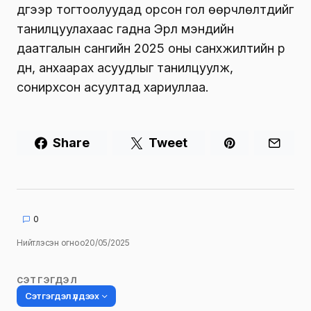
дүгээр тогтоолуудад орсон гол өөрчлөлтүүдийг
танилцуулахаас гадна Эрүүл мэндийн
даатгалын сангийн 2025 оны санхүүжилтийн үр
дүн, анхаарах асуудлыг танилцуулж,
сонирхсон асуултад хариуллаа.
Share
Tweet
0
Нийтлэсэн огноо
20/05/2025
СЭТГЭГДЭЛ
Сэтгэгдэл үлдээх