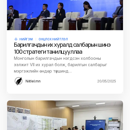
НИЙГЭМ
ОНЦЛОХ НИЙТЛЭЛ
Барилгачдын их хуралд салбарын шинэ
100 стратеги танилцууллаа
Монголын барилгачдын нэгдсэн холбооны
ээлжит VII их хурал болж, барилгын салбарыг
мэргэжлийн өндөр түвшинд…
Niitlel.mn
20/05/2025