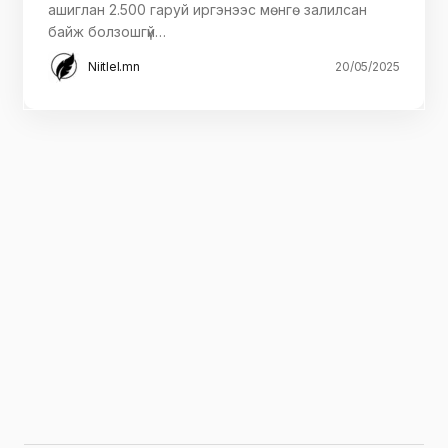
ашиглан 2.500 гаруй иргэнээс мөнгө залилсан
байж болзошгүй…
Niitlel.mn
20/05/2025