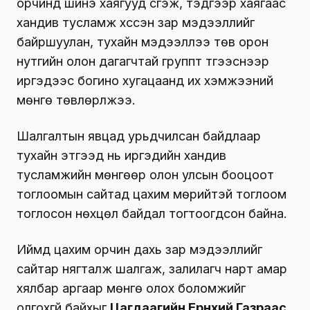
орчинд шинэ хаягууд үүсгэж, тэдгээр хаягаас
хандив тусламж хүссэн зар мэдээллийг
байршуулан, тухайн мэдээллээ төв орон
нутгийн олон дагагчтай группт түгээснээр
иргэдээс богино хугацаанд их хэмжээний
мөнгө төвлөрүүлжээ.
Шалгалтын явцад урьдчилсан байдлаар
тухайн этгээд нь иргэдийн хандив
тусламжийн мөнгөөр олон улсын бооцоот
тоглоомын сайтад цахим мөрийтэй тоглоом
тоглосон нөхцөл байдал тогтоогдсон байна.
Иймд цахим орчин дахь зар мэдээллийг
сайтар нягталж шалгаж, залилагч нарт амар
хялбар аргаар мөнгө олох боломжийг
олгохгүй байхыг
Цагдаагийн Ерөнхий Газраас