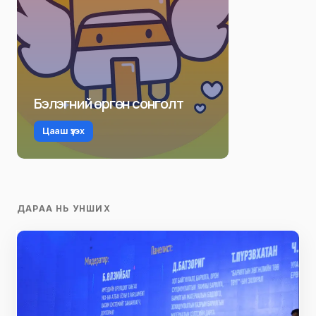
Бэлэгний өргөн сонголт
Цааш үзэх
ДАРАА НЬ УНШИХ