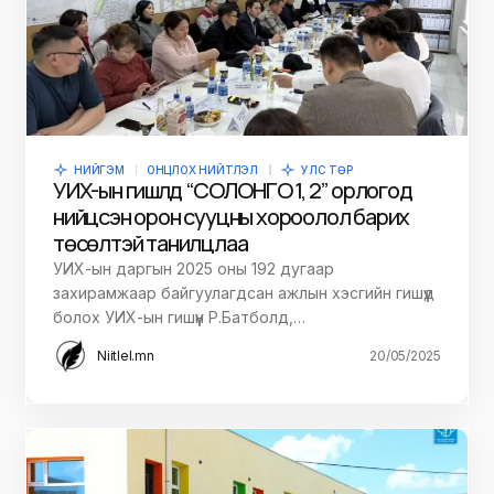
НИЙГЭМ
ОНЦЛОХ НИЙТЛЭЛ
УЛС ТӨР
УИХ-ын гишүүлд “СОЛОНГО 1, 2” орлогод
нийцсэн орон сууцны хороолол барих
төсөлтэй танилцлаа
УИХ-ын даргын 2025 оны 192 дугаар
захирамжаар байгуулагдсан ажлын хэсгийн гишүүд
болох УИХ-ын гишүүн Р.Батболд,…
Niitlel.mn
20/05/2025