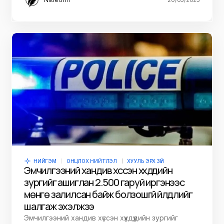
НИЙГЭМ
ОНЦЛОХ НИЙТЛЭЛ
ХУУЛЬ ЭРХ ЗҮЙ
Эмчилгээний хандив хүссэн хүүхдүүдийн
зургийг ашиглан 2.500 гаруй иргэнээс
мөнгө залилсан байж болзошгүй үйлдлийг
шалгаж эхэлжээ
Эмчилгээний хандив хүссэн хүүхдүүдийн зургийг