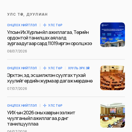
УЛС ТӨР, ДУУЛИАН
Таны имэйл хаягийг нийтлэхгүй.
ОНЦЛОХ НИЙТЛЭЛ
УЛС ТӨР
Шаардлагатай талбаруудыг
*
гэж
Улсын Их Хурлын үйл ажиллагаа, Төрийн
тэмдэглэсэн
ордонтой танилцах аялалд
зургаадугаар сард 11019 иргэн оролцжээ
Name
*
08/07/2026
ОНЦЛОХ НИЙТЛЭЛ
УЛС ТӨР
ХУУЛЬ ЭРХ ЗҮЙ
E-mail
*
Эрхтэн, эд, эс шилжүүлэн суулгах тухай
хуулийг ердийн журмаар дагаж мөрдөнө
07/07/2026
Сэтгэгдэл
*
ОНЦЛОХ НИЙТЛЭЛ
УЛС ТӨР
УИХ-ын 2026 оны хаврын ээлжит
чуулганы үйл ажиллагаа, үр дүнг
танилцууллаа
06/07/2026