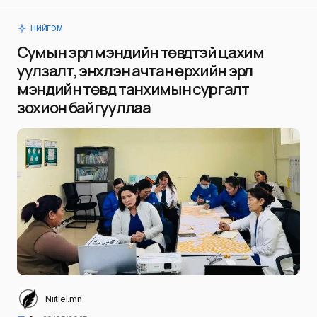
НИЙГЭМ
Сумын эрүүл мэндийн төвүүдтэй цахим
уулзалт, энхлэн ачтан өрхийн эрүүл
мэндийн төвд танхимын сургалт
зохион байгууллаа
Niitlel.mn