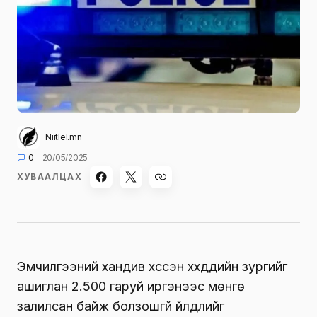
Niitlel.mn
0
20/05/2025
ХУВААЛЦАХ
Эмчилгээний хандив хүссэн хүүхдүүдийн зургийг
ашиглан 2.500 гаруй иргэнээс мөнгө
залилсан байж болзошгүй үйлдлийг