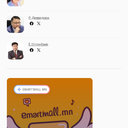
Р. Даваадорж
Ё. Отгонбаяр
EMARTMALL.MN