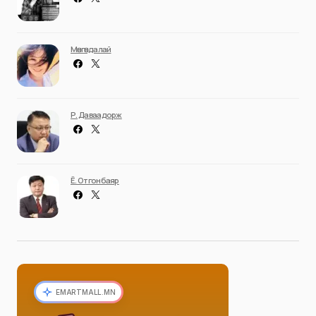
Мөнгөндалай
Р. Даваадорж
Ё. Отгонбаяр
EMARTMALL.MN