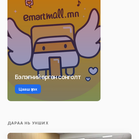
Бэлэгний өргөн сонголт
Цааш үзэх
ДАРАА НЬ УНШИХ