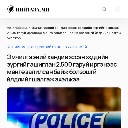
Нүүр
Нийгэм
Эмчилгээний хандив хүссэн хүүхдүүдийн зургийг ашиглан
2.500 гаруй иргэнээс мөнгө залилсан байж болзошгүй үйлдлийг шалгаж
эхэлжээ
НИЙГЭМ
ОНЦЛОХ НИЙТЛЭЛ
ХУУЛЬ ЭРХ ЗҮЙ
Эмчилгээний хандив хүссэн хүүхдүүдийн
зургийг ашиглан 2.500 гаруй иргэнээс
мөнгө залилсан байж болзошгүй
үйлдлийг шалгаж эхэлжээ