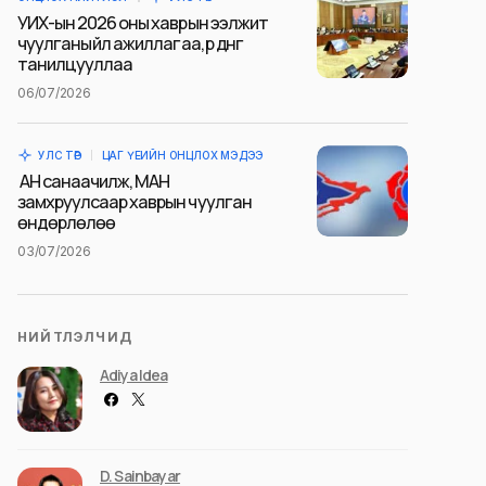
УИХ-ын 2026 оны хаврын ээлжит
чуулганы үйл ажиллагаа, үр дүнг
танилцууллаа
06/07/2026
УЛС ТӨР
ЦАГ ҮЕИЙН ОНЦЛОХ МЭДЭЭ
АН санаачилж, МАН
замхруулсаар хаврын чуулган
өндөрлөлөө
03/07/2026
НИЙТЛЭЛЧИД
Adiya Idea
D. Sainbayar