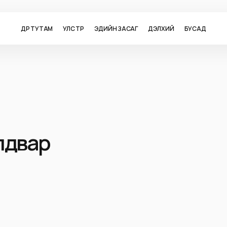
ӨДӨР ТУТАМ
УЛС ТӨР
ЭДИЙН ЗАСАГ
ДЭЛХИЙ
БУСАД
лдвар