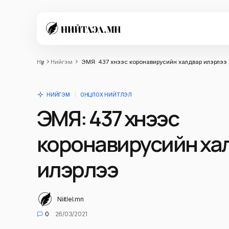
Нүүр
Нийгэм
ЭМЯ: 437 хүнээс коронавирусийн халдвар илэрлээ
НИЙГЭМ
ОНЦЛОХ НИЙТЛЭЛ
ЭМЯ: 437 хүнээс
коронавирусийн ха
илэрлээ
Niitlel.mn
0
26/03/2021