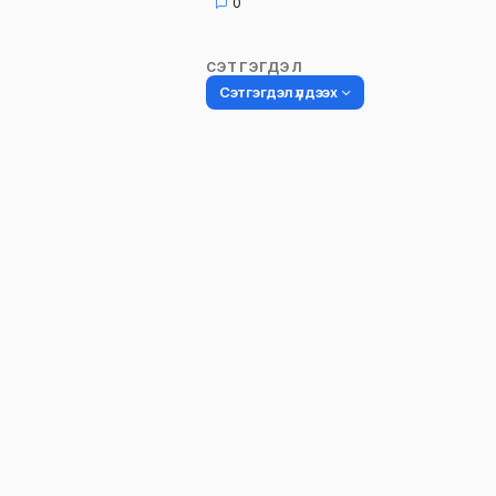
0
СЭТГЭГДЭЛ
Сэтгэгдэл үлдээх
Таны имэйл хаягийг нийтлэхгүй.
Шаардлагатай талбаруудыг
*
гэ
тэмдэглэсэн
Name
*
Сэтгэгдэл
*