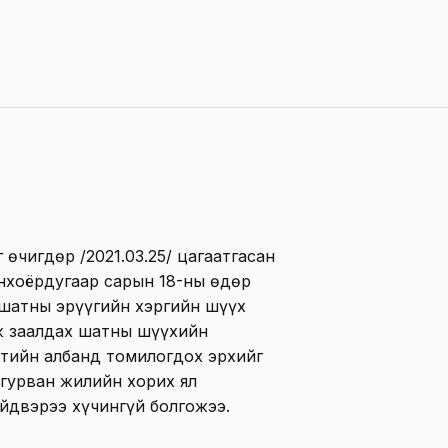
өчигдөр /2021.03.25/ цагаатгасан
нхоёрдугаар сарын 18-ны өдөр
шатны эрүүгийн хэргийн шүүх
ж заалдах шатны шүүхийн
тийн албанд томилогдох эрхийг
 гурван жилийн хорих ял
ийдвэрээ хүчингүй болгожээ.