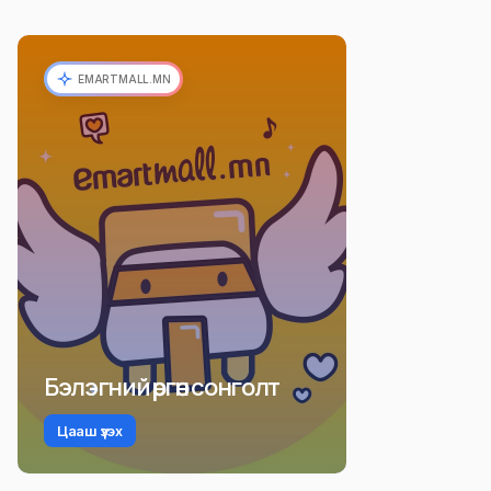
EMARTMALL.MN
Бэлэгний өргөн сонголт
Цааш үзэх