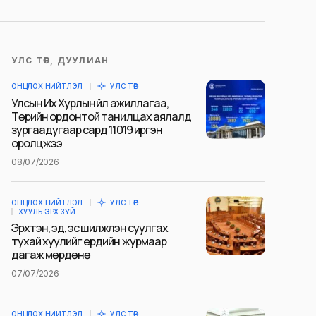
УЛС ТӨР, ДУУЛИАН
ОНЦЛОХ НИЙТЛЭЛ
УЛС ТӨР
Улсын Их Хурлын үйл ажиллагаа,
Төрийн ордонтой танилцах аялалд
зургаадугаар сард 11019 иргэн
оролцжээ
08/07/2026
ОНЦЛОХ НИЙТЛЭЛ
УЛС ТӨР
ХУУЛЬ ЭРХ ЗҮЙ
Эрхтэн, эд, эс шилжүүлэн суулгах
тухай хуулийг ердийн журмаар
дагаж мөрдөнө
07/07/2026
ОНЦЛОХ НИЙТЛЭЛ
УЛС ТӨР