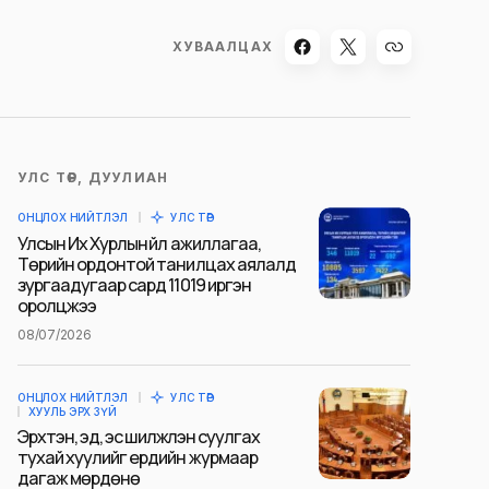
ХУВААЛЦАХ
УЛС ТӨР, ДУУЛИАН
ОНЦЛОХ НИЙТЛЭЛ
УЛС ТӨР
Улсын Их Хурлын үйл ажиллагаа,
Төрийн ордонтой танилцах аялалд
зургаадугаар сард 11019 иргэн
оролцжээ
08/07/2026
ОНЦЛОХ НИЙТЛЭЛ
УЛС ТӨР
ХУУЛЬ ЭРХ ЗҮЙ
Эрхтэн, эд, эс шилжүүлэн суулгах
тухай хуулийг ердийн журмаар
дагаж мөрдөнө