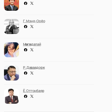
Г. Мэнд-Ооёо
Мөнгөндалай
Р. Даваадорж
Ё. Отгонбаяр