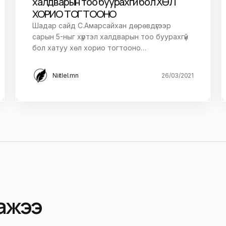
халдварын тоо буурахгүй бол ХӨЛ
ХОРИО ТОГТООНО
Шадар сайд С.Амарсайхан дөрөвдүгээр
сарын 5-ныг хүртэл халдварын тоо буурахгүй
бол хатуу хөл хорио тогтооно…
Niitlel.mn
26/03/2021
ажээ