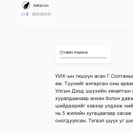
Niitlel.mn
0
26/03/2021
1 МИН УНШИНА
УИХ-ын гишүүн асан Г.Солтаныг 
аж. Түүнийг өнгөрсөн оны арва
Улсын Дээд шүүхийн хяналтын 
хуралдаанаар анхан болон дав
шийдвэрийг хэвээр үлдээж ний
нь 5 жилийн хугацаагаар хасаж
оногдуулсан. Тэгвэл шүүх уг ш