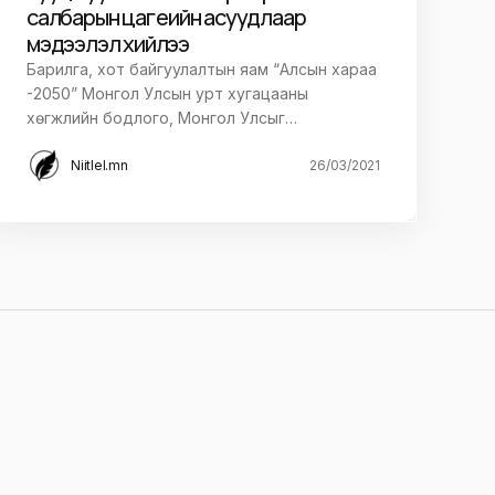
салбарын цаг үеийн асуудлаар
мэдээлэл хийлээ
Барилга, хот байгуулалтын яам “Алсын хараа
-2050” Монгол Улсын урт хугацааны
хөгжлийн бодлого, Монгол Улсыг…
Niitlel.mn
26/03/2021