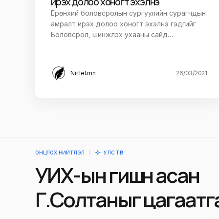
ирэх долоо хоногт эхэлнэ
Ерөнхий боловсролын сургуулийн сурагчдын
амралт ирэх долоо хоногт эхэлнэ гэдгийг
Боловсрол, шинжлэх ухааны сайд…
Niitlel.mn
26/03/2021
ОНЦЛОХ НИЙТЛЭЛ
УЛС ТӨР
УИХ-ын гишүүн асан
Г.Солтаныг цагаатг