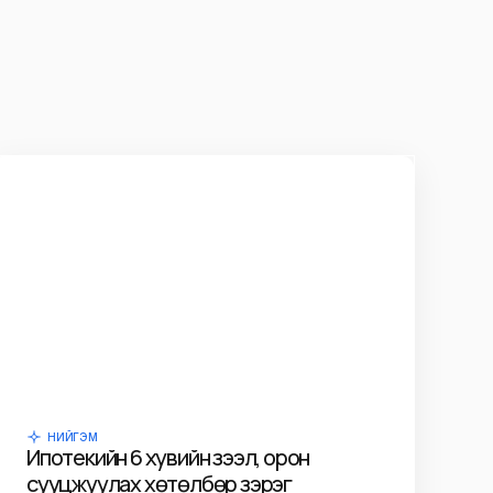
НИЙГЭМ
Ипотекийн 6 хувийн зээл, орон
сууцжуулах хөтөлбөр зэрэг