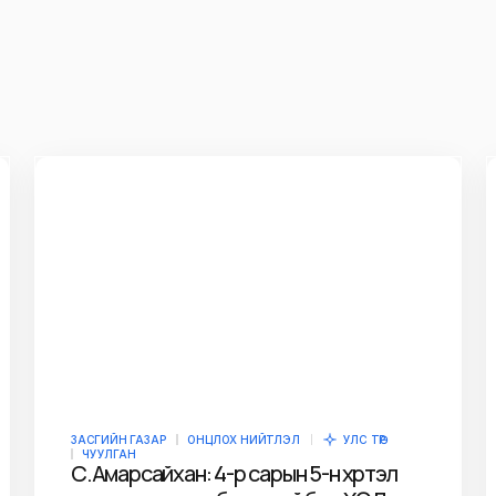
ЗАСГИЙН ГАЗАР
ОНЦЛОХ НИЙТЛЭЛ
УЛС ТӨР
ЧУУЛГАН
С.Амарсайхан: 4-р сарын 5-н хүртэл