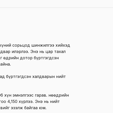
 хүний сорьцод шинжилгээ хийхэд
двар илэрлээ. Энэ нь цар тахал
г өдрийн дотор бүртгэгдсэн
айна.
ад бүртгэгдсэн халдварын нийт
06 хүн эмнэлгээс гарав. Өнөөдрийн
оо 4,150 хүрлээ. Энэ нь нийт
увийг эзэлж байгаа юм.