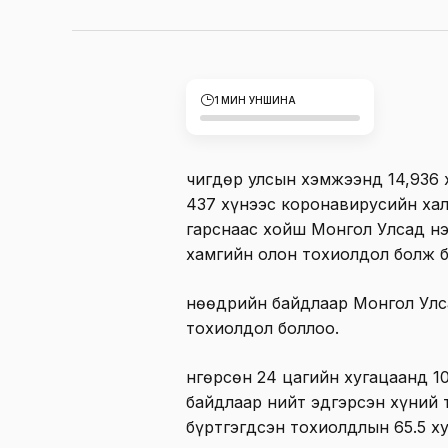
1 МИН УНШИНА
Өчигдөр улсын хэмжээнд 14,936
437 хүнээс коронавирусийн хал
гарснаас хойш Монгол Улсад нэ
хамгийн олон тохиолдол болж б
Өнөөдрийн байдлаар Монгол Улс
тохиолдол боллоо.
Өнгөрсөн 24 цагийн хугацаанд 1
байдлаар нийт эдгэрсэн хүний т
бүртгэгдсэн тохиолдлын 65.5 х