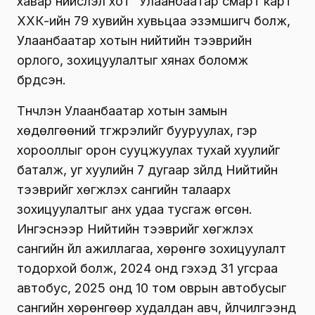
хавар нийслэл хот “Улаанбаатар смарт карт”
ХХК-ийн 79 хувийн хувьцаа эзэмшигч болж,
Улаанбаатар хотын нийтийн тээврийн
орлого, зохицуулалтыг хянах боломж
бүрдсэн.
Түүнчлэн Улаанбаатар хотын замын
хөдөлгөөний түгжрэлийг бууруулах, гэр
хорооллыг орон сууцжуулах тухай хуулийг
баталж, уг хуулийн 7 дугаар зүйлд Нийтийн
тээврийг хөгжүүлэх сангийн талаарх
зохицуулалтыг анх удаа тусгаж өгсөн.
Ингэснээр Нийтийн тээврийг хөгжүүлэх
сангийн үйл ажиллагаа, хөрөнгө зохицуулалт
тодорхой болж, 2024 онд гэхэд 31 угсраа
автобус, 2025 онд 10 том оврын автобусыг
сангийн хөрөнгөөр худалдан авч, үйлчилгээнд