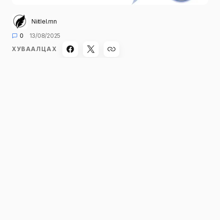
Niitlel.mn
0
13/08/2025
ХУВААЛЦАХ
Малчид, иргэд, тээвэрчдэд зориулсан
мэдээ:
Ойрын 2 хоногт бороо хур багатай байна.
20 цаг хүртэлх цаг агаарын урьдчилсан
мэдээ:
Ихэнх нутгаар солигдмол үүлтэй. Алтайн
уулархаг нутаг, Онон, Улз голын хөндийгөөр