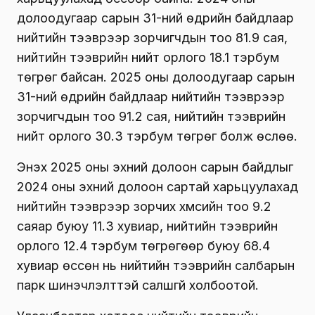
долоодугаар сарын 31-ний өдрийн байдлаар
нийтийн тээврээр зорчигчдын тоо 81.9 сая,
нийтийн тээврийн нийт орлого 18.1 тэрбум
төгрөг байсан. 2025 оны долоодугаар сарын
31-ний өдрийн байдлаар нийтийн тээврээр
зорчигчдын тоо 91.2 сая, нийтийн тээврийн
нийт орлого 30.3 тэрбум төгрөг болж өслөө.
Энэхүү 2025 оны эхний долоон сарын байдлыг
2024 оны эхний долоон сартай харьцуулахад
нийтийн тээврээр зорчих хүмүүсийн тоо 9.2
саяар буюу 11.3 хувиар, нийтийн тээврийн
орлого 12.4 тэрбум төгрөгөөр буюу 68.4
хувиар өссөн нь нийтийн тээврийн салбарын
парк шинэчлэлттэй салшгүй холбоотой.