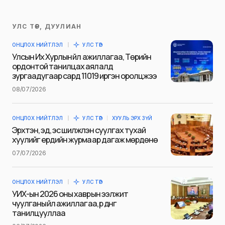
УЛС ТӨР, ДУУЛИАН
Таны имэйл хаягийг нийтлэхгүй.
ОНЦЛОХ НИЙТЛЭЛ
УЛС ТӨР
Шаардлагатай талбаруудыг
*
гэж
Улсын Их Хурлын үйл ажиллагаа, Төрийн
тэмдэглэсэн
ордонтой танилцах аялалд
зургаадугаар сард 11019 иргэн оролцжээ
Name
*
08/07/2026
ОНЦЛОХ НИЙТЛЭЛ
УЛС ТӨР
ХУУЛЬ ЭРХ ЗҮЙ
E-mail
*
Эрхтэн, эд, эс шилжүүлэн суулгах тухай
хуулийг ердийн журмаар дагаж мөрдөнө
07/07/2026
Сэтгэгдэл
*
ОНЦЛОХ НИЙТЛЭЛ
УЛС ТӨР
УИХ-ын 2026 оны хаврын ээлжит
чуулганы үйл ажиллагаа, үр дүнг
танилцууллаа