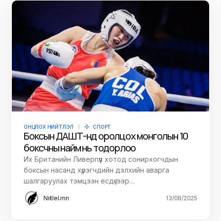
ОНЦЛОХ НИЙТЛЭЛ
СПОРТ
Боксын ДАШТ-нд оролцох монголын 10
боксчны найм нь тодорлоо
Их Британийн Ливерпүүл хотод сонирхогчдын
боксын насанд хүрэгчдийн дэлхийн аварга
шалгаруулах тэмцээн есдүгээр…
Niitlel.mn
13/08/2025