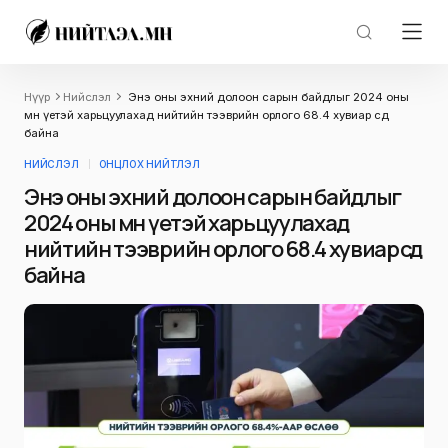
Нүүр
Нийслэл
Энэ оны эхний долоон сарын байдлыг 2024 оны
мөн үетэй харьцуулахад нийтийн тээврийн орлого 68.4 хувиар өсөөд
байна
НИЙСЛЭЛ
ОНЦЛОХ НИЙТЛЭЛ
Энэ оны эхний долоон сарын байдлыг
2024 оны мөн үетэй харьцуулахад
нийтийн тээврийн орлого 68.4 хувиар өсөөд
байна