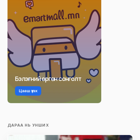
Бэлэгний өргөн сонголт
Цааш үзэх
ДАРАА НЬ УНШИХ