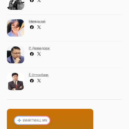
Мөнгөндалай
Р. Даваадорж
Ё. Отгонбаяр
EMARTMALL.MN