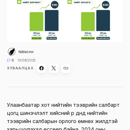
Niitlel.mn
0
13/08/2025
ХУВААЛЦАХ
Улаанбаатар хот нийтийн тээврийн салбарт
цогц шинэчлэлт хийсний үр дүнд нийтийн
тээврийн салбарын орлого өмнөх жилүүдтэй
харьцуулахад өссөөр байна. 2024 оны