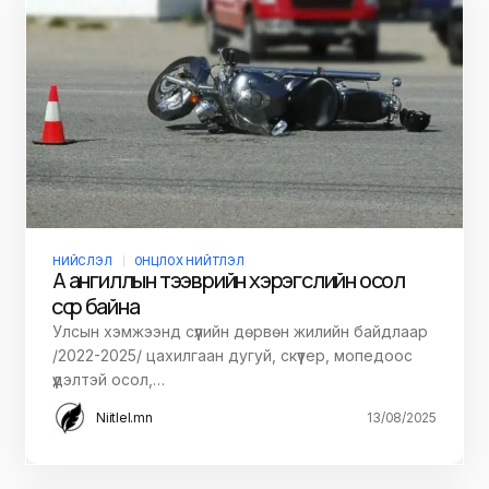
НИЙСЛЭЛ
ОНЦЛОХ НИЙТЛЭЛ
А ангиллын тээврийн хэрэгслийн осол
өссөөр байна
Улсын хэмжээнд сүүлийн дөрвөн жилийн байдлаар
/2022-2025/ цахилгаан дугуй, скүүтер, мопедоос
үүдэлтэй осол,…
Niitlel.mn
13/08/2025