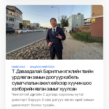
НИЙСЛЭЛ
ОНЦЛОХ НИЙТЛЭЛ
Т.Даваадалай: Барилгын хөгжлийн төвийн
урд явган замын доогуур кабель
сувагчлалын ажил хийхээр хуучин шоо
хэлбэрийн явган замыг хуулсан
Чингэлтэй дүүргийн 2 дугаар хорооны нутаг
дэвсгэрт Баруун 4 зам дагуух явган хүний замын
шинэчлэлт болон тухайн…