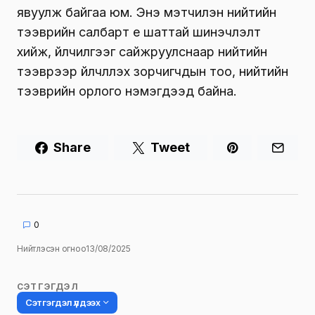
явуулж байгаа юм. Энэ мэтчилэн нийтийн
тээврийн салбарт үе шаттай шинэчлэлт
хийж, үйлчилгээг сайжруулснаар нийтийн
тээврээр үйлчлүүлэх зорчигчдын тоо, нийтийн
тээврийн орлого нэмэгдээд байна.
Share
Tweet
0
Нийтлэсэн огноо
13/08/2025
СЭТГЭГДЭЛ
Сэтгэгдэл үлдээх