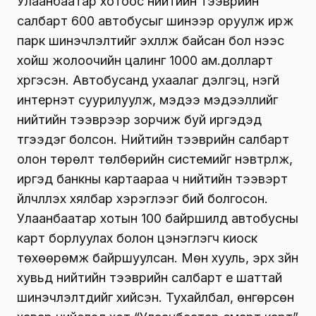
Улаанбаатар хотоос нийтийн тээврийн
салбарт 600 автобусыг шинээр оруулж ирж
парк шинэчлэлтийг эхлүүлж байсан бол үүнээс
хойш жолоочийн цалинг 1000 ам.долларт
хүргэсэн. Автобусанд ухаалаг дэлгэц, үнэгүй
интернэт суурилуулж, мэдээ мэдээллийг
нийтийн тээврээр зорчиж буй иргэдэд
түгээдэг болсон. Нийтийн тээврийн салбарт
олон төрөлт төлбөрийн системийг нэвтрүүлж,
иргэд банкны картаараа ч нийтийн тээвэрт
үйлчлүүлэх хялбар хэрэглээг бий болгосон.
Улаанбаатар хотын 100 байршилд автобусны
карт борлуулах болон цэнэглэгч киоск
төхөөрөмж байршуулсан. Мөн хууль, эрх зүйн
хувьд нийтийн тээврийн салбарт үе шаттай
шинэчлэлтүүдийг хийсэн. Тухайлбал, өнгөрсөн