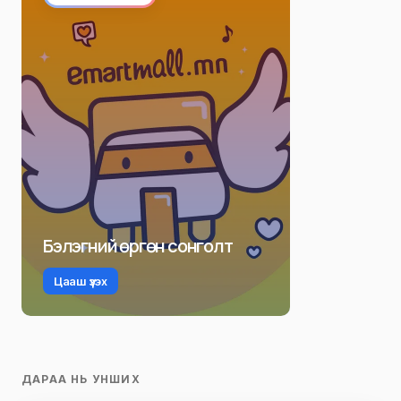
Бэлэгний өргөн сонголт
Цааш үзэх
ДАРАА НЬ УНШИХ