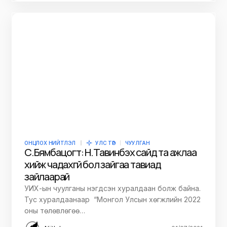
ОНЦЛОХ НИЙТЛЭЛ
УЛС ТӨР
ЧУУЛГАН
С.Бямбацогт: Н.Тавинбэх сайд та ажлаа
хийж чадахгүй бол зайгаа тавиад
зайлаарай
УИХ-ын чуулганы нэгдсэн хуралдаан болж байна.
Тус хуралдаанаар “Монгол Улсын хөгжлийн 2022
оны төлөвлөгөө…