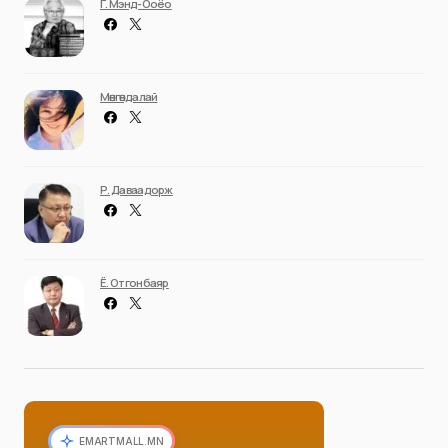
Г. Мэнд-Ооёо
Мөнгөндалай
Р. Даваадорж
Ё. Отгонбаяр
EMARTMALL.MN