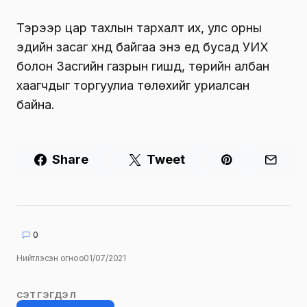
Тэрээр цар тахлын тархалт их, улс орны
эдийн засаг хүнд байгаа энэ үед бусад УИХ
болон Засгийн газрын гишүүд, төрийн албан
хаагчдыг торгуулиа төлөхийг уриалсан
байна.
Share
Tweet
0
Нийтлэсэн огноо
01/07/2021
СЭТГЭГДЭЛ