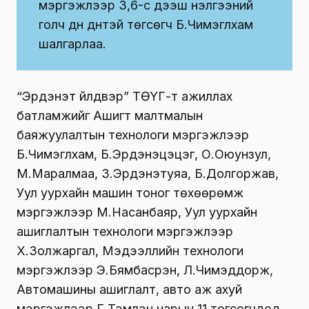
мэргэжлээр 3,6-с дээш үнэлгээний
голч дүн дүнтэй төгсөгч Б.Чимэглхам
шалгарлаа.
“Эрдэнэт үйлдвэр” ТӨҮГ-т ажиллах
батламжийг Ашигт малтмалын
баяжуулалтын технологи мэргэжлээр
Б.Чимэглхам, Б.Эрдэнэцэцэг, О.Оюунзул,
М.Маралмаа, З.Эрдэнэтуяа, Б.Долгоржав,
Уул уурхайн машин тоног төхөөрөмж
мэргэжлээр М.Насанбаяр, Уул уурхайн
ашиглалтын технологи мэргэжлээр
Х.Золжаргал, Мэдээллийн технологи
мэргэжлээр Э.Бямбасүрэн, Л.Чимэддорж,
Автомашины ашиглалт, авто аж ахуй
мэргэжлээр Г.Тэмүүлэн нарын 11 төгсөгчдөд