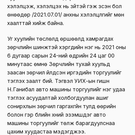
хэлэлцэж, хэлэлцэх нь зүйтэй гэж үзсэн бол
өнөөдөр /2021.07.01/ анхны хэлэлцүүлгийг мөн
хаалттай хийж байна.
Уг хуулийн төслөлд өршөөлд хамрагдах
зөрчлийн шинжтэй хэргүүдийн нэг нь 2021 оны
6 дугаар сарын 24-ний өдрийн 24 цаг 00
минутаас өмнө Зөрчлийн тухай хуульд
заасан зөрчил үйлдсэн иргэдийн торгуулийг
тэглэх заалт бий. Тэгвэл УИХ-ын гишүн
Н.Ганибал авто машины торгуулийг нэг удаа
тэглэх асуудалтай холбогдуулан ашиг
сонирхлын зөрчил гаргахгүйн тулд өөрийн
болон гэр бүлийн хүний эзэмшдэг авто
машины торгуулийг төлж барагдуулснаа
цахим хуудастаа мэдэгджээ.