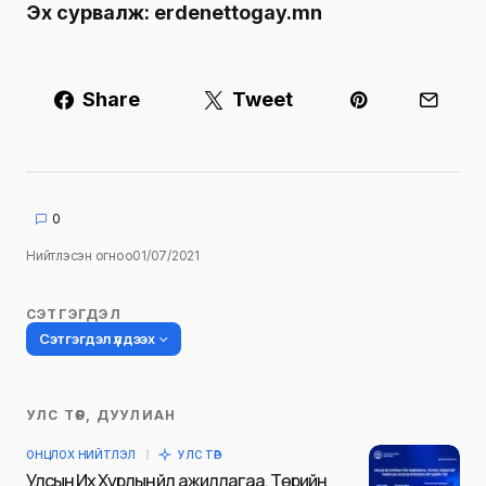
Эх сурвалж: erdenettogay.mn
Share
Tweet
0
Нийтлэсэн огноо
01/07/2021
СЭТГЭГДЭЛ
Сэтгэгдэл үлдээх
УЛС ТӨР, ДУУЛИАН
Таны имэйл хаягийг нийтлэхгүй.
ОНЦЛОХ НИЙТЛЭЛ
УЛС ТӨР
Шаардлагатай талбаруудыг
*
гэж
Улсын Их Хурлын үйл ажиллагаа, Төрийн