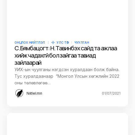
ОНЦЛОХ НИЙТЛЭЛ
УЛС ТӨР
ЧУУЛГАН
С.Бямбацогт: Н.Тавинбэх сайд та ажлаа
хийж чадахгүй бол зайгаа тавиад
зайлаарай
УИХ-ын чуулганы нэгдсэн хуралдаан болж байна.
Тус хуралдаанаар “Монгол Улсын хөгжлийн 2022
оны төлөвлөгөө…
Niitlel.mn
01/07/2021