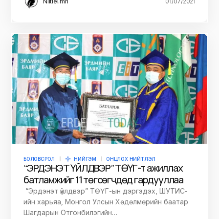
Niitlel.mn
01/07/2021
БОЛОВСРОЛ
НИЙГЭМ
ОНЦЛОХ НИЙТЛЭЛ
“ЭРДЭНЭТ ҮЙЛДВЭР” ТӨҮГ-т ажиллах
батламжийг 11 төгсөгчдөд гардууллаа
“Эрдэнэт үйлдвэр” ТӨҮГ-ын дэргэдэх, ШУТИС-
ийн харьяа, Монгол Улсын Хөдөлмөрийн баатар
Шагдарын Отгонбилэгийн…