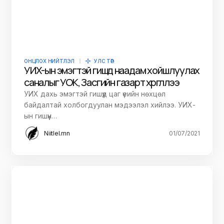
ОНЦЛОХ НИЙТЛЭЛ
УЛС ТӨР
УИХ-ын эмэгтэй гишүүд наадам хойшлуулах
саналыг УОК, Засгийн газарт хүргүүллээ
УИХ дахь эмэгтэй гишүүд цаг үеийн нөхцөл
байдалтай холбогдуулан мэдээлэл хийлээ. УИХ-
ын гишүүн…
Niitlel.mn
01/07/2021