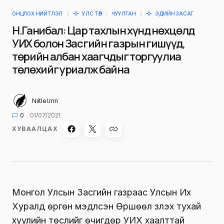
ОНЦЛОХ НИЙТЛЭЛ
УЛС ТӨР
ЧУУЛГАН
ЭДИЙН ЗАСАГ
Н.Ганибал: Цар тахлын хүнд нөхцөлд
УИХ болон Засгийн газрын гишүүд,
төрийн албан хаагчдыг торгуулиа
төлөхийг уриалж байна
Niitlel.mn
0
01/07/2021
ХУВААЛЦАХ
Монгол Улсын Засгийн газраас Улсын Их
Хуралд өргөн мэдүүлсэн Өршөөл үзүүлэх тухай
хуулийн төслийг өчигдөр УИХ хаалттай