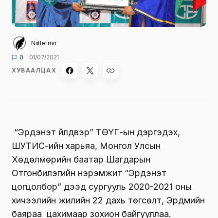
Niitlel.mn
0
01/07/2021
ХУВААЛЦАХ
“Эрдэнэт үйлдвэр” ТӨҮГ-ын дэргэдэх,
ШУТИС-ийн харьяа, Монгол Улсын
Хөдөлмөрийн баатар Шагдарын
Отгонбилэгийн нэрэмжит “Эрдэнэт
цогцолбор” дээд сургууль 2020-2021 оны
хичээлийн жилийн 22 дахь төгсөлт, Эрдмийн
баяраа цахимаар зохион байгууллаа.