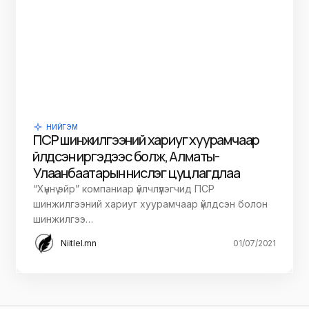
НИЙГЭМ
ПСР шинжилгээний хариуг хуурамчаар
үйлдсэн иргэдээс болж, Алматы-
Улаанбаатарын нислэг цуцлагдлаа
“Хүннү эйр” компаниар үйлчлүүлэгчид ПСР
шинжилгээний хариуг хуурамчаар үйлдсэн болон
шинжилгээ…
Niitlel.mn
01/07/2021