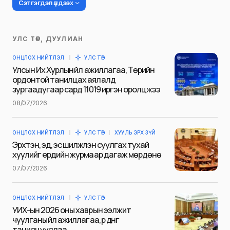
Сэтгэгдэл үлдээх
УЛС ТӨР, ДУУЛИАН
Таны имэйл хаягийг нийтлэхгүй.
ОНЦЛОХ НИЙТЛЭЛ
УЛС ТӨР
Шаардлагатай талбаруудыг
*
гэж
Улсын Их Хурлын үйл ажиллагаа, Төрийн
тэмдэглэсэн
ордонтой танилцах аялалд
зургаадугаар сард 11019 иргэн оролцжээ
Name
*
08/07/2026
ОНЦЛОХ НИЙТЛЭЛ
УЛС ТӨР
ХУУЛЬ ЭРХ ЗҮЙ
E-mail
*
Эрхтэн, эд, эс шилжүүлэн суулгах тухай
хуулийг ердийн журмаар дагаж мөрдөнө
07/07/2026
Сэтгэгдэл
*
ОНЦЛОХ НИЙТЛЭЛ
УЛС ТӨР
УИХ-ын 2026 оны хаврын ээлжит
чуулганы үйл ажиллагаа, үр дүнг
танилцууллаа