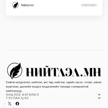
Niitlel.mn
01/07/2021
Хэвлэл мэдээлэл, нийтлэл, улс төр, нийгэм, эдийн засаг, спорт, аялал
жуулчлал, дэлхийн мэдээ мэдээллийн талаарх сонирхолтой
нийтлэлүүд.
ОНЦЛОХ АНГИЛАЛ
ТУСЛАХ ЦЭС