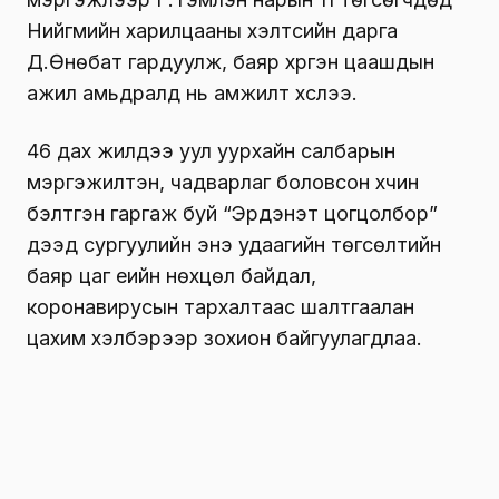
Нийгмийн харилцааны хэлтсийн дарга
Д.Өнөбат гардуулж, баяр хүргэн цаашдын
ажил амьдралд нь амжилт хүслээ.
46 дах жилдээ уул уурхайн салбарын
мэргэжилтэн, чадварлаг боловсон хүчин
бэлтгэн гаргаж буй “Эрдэнэт цогцолбор”
дээд сургуулийн энэ удаагийн төгсөлтийн
баяр цаг үеийн нөхцөл байдал,
коронавирусын тархалтаас шалтгаалан
цахим хэлбэрээр зохион байгуулагдлаа.