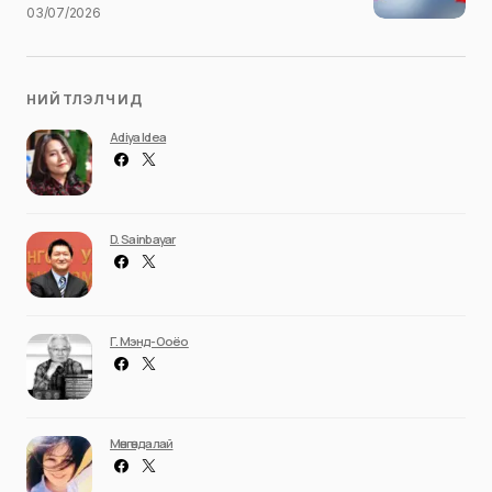
03/07/2026
НИЙТЛЭЛЧИД
Adiya Idea
D. Sainbayar
Г. Мэнд-Ооёо
Мөнгөндалай