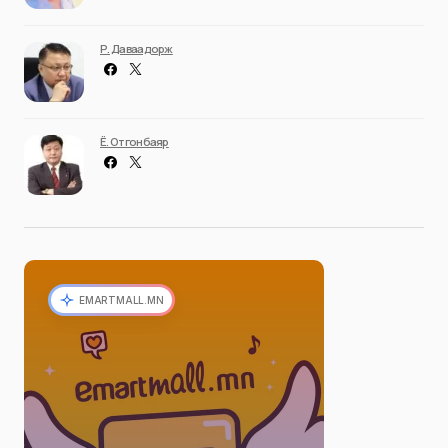
Р. Даваадорж
Ё. Отгонбаяр
EMARTMALL.MN