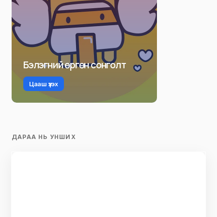
Бэлэгний өргөн сонголт
Цааш үзэх
ДАРАА НЬ УНШИХ