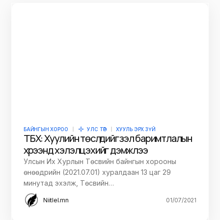
БАЙНГЫН ХОРОО
УЛС ТӨР
ХУУЛЬ ЭРХ ЗҮЙ
ТБХ: Хуулийн төслүүдийг үзэл баримтлалын
хүрээнд хэлэлцэхийг дэмжлээ
Улсын Их Хурлын Төсвийн байнгын хорооны
өнөөдрийн (2021.07.01) хуралдаан 13 цаг 29
минутад эхэлж, Төсвийн…
Niitlel.mn
01/07/2021