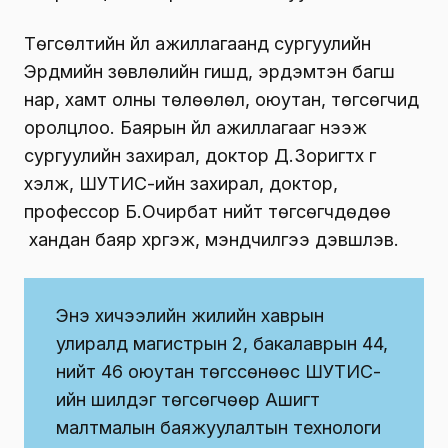
Төгсөлтийн үйл ажиллагаанд сургуулийн
Эрдмийн зөвлөлийн гишүүд, эрдэмтэн багш
нар, хамт олны төлөөлөл, оюутан, төгсөгчид
оролцлоо. Баярын үйл ажиллагааг нээж
сургуулийн захирал, доктор Д.Зоригтхүү үг
хэлж, ШУТИС-ийн захирал, доктор,
профессор Б.Очирбат нийт төгсөгчдөдөө
хандан баяр хүргэж, мэндчилгээ дэвшүүлэв.
Энэ хичээлийн жилийн хаврын
улиралд магистрын 2, бакалаврын 44,
нийт 46 оюутан төгссөнөөс ШУТИС-
ийн шилдэг төгсөгчөөр Ашигт
малтмалын баяжуулалтын технологи