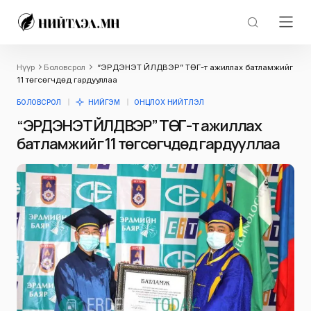
Нүүр
Боловсрол
“ЭРДЭНЭТ ҮЙЛДВЭР” ТӨҮГ-т ажиллах батламжийг
11 төгсөгчдөд гардууллаа
БОЛОВСРОЛ
НИЙГЭМ
ОНЦЛОХ НИЙТЛЭЛ
“ЭРДЭНЭТ ҮЙЛДВЭР” ТӨҮГ-т ажиллах
батламжийг 11 төгсөгчдөд гардууллаа