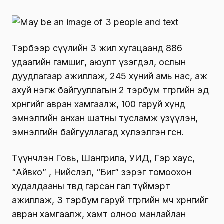
Тэрбээр сүүлийн 3 жил хугацаанд 886
удаагийн гамшиг, аюулт үзэгдэл, ослын
дуудлагаар ажиллаж, 245 хүний амь нас, аж
ахуй нэгж байгууллагын 2 тэрбум төгрөгийн эд
хөрөнгийг авран хамгаалж, 100 гаруй хүнд
эмнэлгийн анхан шатны тусламж үзүүлэн,
эмнэлгийн байгууллагад хүлээлгэн өгсөн.
Түүнчлэн Говь, Шангрила, УИД, Гэр хаус,
“Айвко” , Нийслэл, “Биг” зэрэг томоохон
худалдааны төвд гарсан гал түймэрт
ажиллаж, 3 тэрбум гаруй төгрөгийн өмч хөрөнгийг
авран хамгаалж, хамт олноо манлайлан