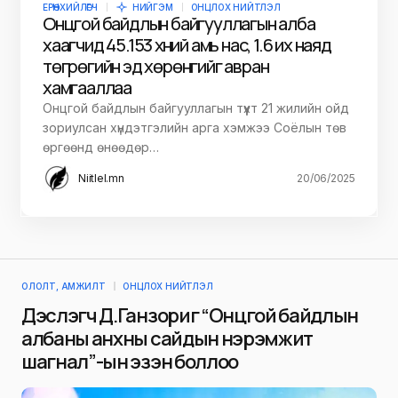
ЕРӨНХИЙЛӨГЧ
НИЙГЭМ
ОНЦЛОХ НИЙТЛЭЛ
Онцгой байдлын байгууллагын алба
хаагчид 45.153 хүний амь нас, 1.6 их наяд
төгрөгийн эд хөрөнгийг авран
хамгааллаа
Онцгой байдлын байгууллагын түүхт 21 жилийн ойд
зориулсан хүндэтгэлийн арга хэмжээ Соёлын төв
өргөөнд өнөөдөр…
Niitlel.mn
20/06/2025
ОЛОЛТ, АМЖИЛТ
ОНЦЛОХ НИЙТЛЭЛ
Дэслэгч Д.Ганзориг “Онцгой байдлын
албаны анхны сайдын нэрэмжит
шагнал”-ын эзэн боллоо