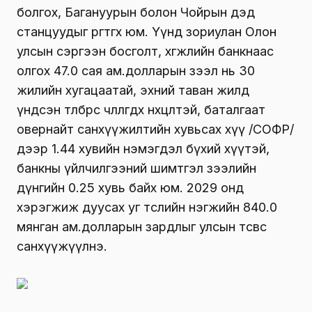
болгох, Багануурын болон Чойрын дэд
станцуудыг өргөтгөх юм. Үүнд зориулан Олон
улсын сэргээн босголт, хөгжлийн банкнаас
олгох 47.0 сая ам.долларын зээл нь 30
жилийн хугацаатай, эхний таван жилд
үндсэн төлбөрөөс чөлөөлөгдөх нөхцөлтэй, баталгаат
овернайт санхүүжилтийн хувьсах хүү /СОФР/
дээр 1.44 хувийн нэмэгдэл бүхий хүүтэй,
банкны үйлчилгээний шимтгэл зээлийн
дүнгийн 0.25 хувь байх юм. 2029 онд
хэрэгжиж дуусах уг төслийн нэгжийн 840.0
мянган ам.долларын зардлыг улсын төсвөөс
санхүүжүүлнэ.