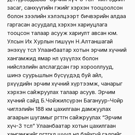
засаг, санхүүгийн өгөөжийг хэрхэн тооцоолсон
болон зээлийн хэлэлцээрт бичвэрийн алдаа
гаргасан асуудалд хэрхэн хариуцлага
тооцсон талаар асууж хариулт авсан юм.
Улсын Их Хурлын гишүүн Н.Алтаншагай
энэхүү төсөл Улаанбаатар хотын эрчим хүчний
хангамжид ямар нөлөө үзүүлэх болон
нийслэлийн алслагдсан гэр хорооллууд,
шинэ суурьшлын бүсүүдэд буй айл,
өрхүүдийн эрчим хүчний хүртээмж, чанарыг
хэрхэн сайжруулах талаар асуув. Эрчим
хүчний сайд Б.Чойжилсүрэн Багануур-Чойр
чиглэлийн 188 км цахилгаан дамжуулах
агаарын шугамыг өргөтгөн сайжруулах “Эрчим
хүч-3 төсөл”
Улаанбаатар хотын цахилгаан
хангамжийг өргөтгөх
өд шууд нөлөө байхгүй гэдгийг