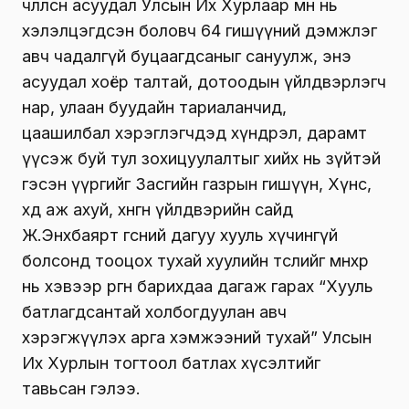
чөлөөлсөн асуудал Улсын Их Хурлаар өмнө нь
хэлэлцэгдсэн боловч 64 гишүүний дэмжлэг
авч чадалгүй буцаагдсаныг сануулж, энэ
асуудал хоёр талтай, дотоодын үйлдвэрлэгч
нар, улаан буудайн тариаланчид,
цаашилбал хэрэглэгчдэд хүндрэл, дарамт
үүсэж буй тул зохицуулалтыг хийх нь зүйтэй
гэсэн үүргийг Засгийн газрын гишүүн, Хүнс,
хөдөө аж ахуй, хөнгөн үйлдвэрийн сайд
Ж.Энхбаярт өгсний дагуу хууль хүчингүй
болсонд тооцох тухай хуулийн төслийг өмнөхөөр
нь хэвээр өргөн барихдаа дагаж гарах “Хууль
батлагдсантай холбогдуулан авч
хэрэгжүүлэх арга хэмжээний тухай” Улсын
Их Хурлын тогтоол батлах хүсэлтийг
тавьсан гэлээ.