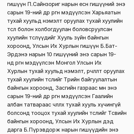
гишүүн П.Сайнзориг нарын есөн гишүүний энэ
сарын 19-ний өдөр өргөн мэдүүлсэн Харьяатын
тухай хуульд нэмэлт оруулах тухай хуулийн
төсөл болон холбогдуулан боловсруулсан
хуулийн төслүүдийг Хууль зүйн байнгын
хороонд, Улсын Их Хурлын гишүүн Б.Бат-
Эрдэнэ нарын 10 гишүүний энэ сарын 19-
нд өргөн мэдүүлсэн Монгол Улсын Их
Хурлын тухай хуульд нэмэлт, өөрчлөлт оруулах
тухай хуулийн төслийг Төрийн байгуулалтын
байнгын хороонд, Засгийн газраас мөн энэ
сарын 19-ний өдөр өргөн мэдүүлсэн Гаалийн
албан татвараас чөлөөлөх тухай хууль хүчингүй
болсонд тооцох тухай хуулийн төслийг Төсвийн
байнгын хороонд, Улсын Их Хурлын дэд
дарга Б.Пүрэвдорж нарын гишүүдийн энэ