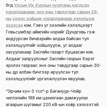
бөгөөд
Улсын Их Хурлын чуулганы нэгдсэн
хуралдаанаар энэ оны тавдугаар сарын 29-
ны үдээс хойших хуралдаанаар хэлэлцэж
эхэлсэн
юм. Гэвч уг зээлийн хэлэлцээрт
Говьсүмбэр аймгийн нэрийг Дундговь гэж
андуурсан бичвэрийн алдаа байсан тул
хэлэлцүүлгийг хойшлуулж, уг алдааг
засуулахаар Засгийн газарт буцаасан юм.
Алдааг залруулсныг Засгийн газрын Хэрэг
эрхлэх газраас энэ оны тавдугаар сарын 30-
ны өдөр албан бичгээр ирүүлсэн тул
хэлэлцүүлгийг үргэлжлүүлэн явуулав.
“Эрчим хүч-3 төсөл”-өөр Багануур-Чойр
чиглэлийн 188 км цахилгаан дамжуулах
агаарын шугамыг 220 кВ-ын хоёр хэлхээтэй