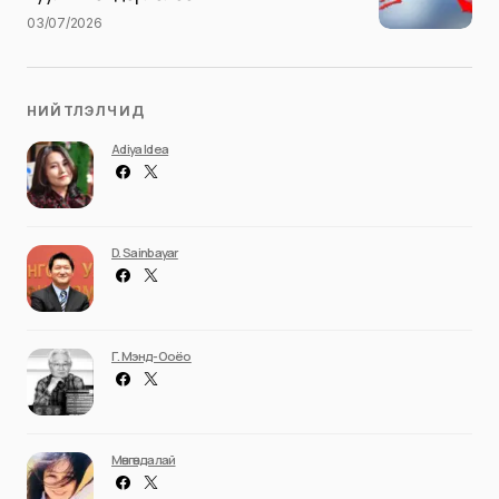
03/07/2026
НИЙТЛЭЛЧИД
Adiya Idea
D. Sainbayar
Г. Мэнд-Ооёо
Мөнгөндалай