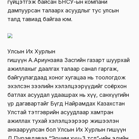
гүйцэтгэж байсан БНСУ-ын компани
дампуурсан талаарх асуудлыг тус улсын
талд тавиад байгаа юм.
Улсын Их Хурлын
гишүүн
А
.
Ариунзаяа
Засгийн газарт шуурхай
ажиллахыг даалгах талаар санал гаргаж,
байгуулагдаад хоног хугацаа нь тоологдож
эхэлсэн зээлийн хэлэлцээрүүдийг соёрхон
батлах асуудал удаашрах нь хүү, санхүүгийн
үр дагавартайг
Бүгд Найрамдах Казахстан
Улс
тай
тэтгэврийн асуудлаар хамтран
ажиллах тухай хэлэлцээр
ээр жишээлэн
анхааруулсан бол
Улсын Их Хурлын гишүүн
Д.Пүрэвдаваа “Эрчим хүч-3 төсөл”-ийн эдийн