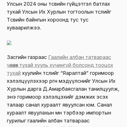
Улсын 2024 оны төсвийн гүйцэтгэл батлах
тухай Улсын Их Хурлын тогтоолын төслийг
Төсвийн байнгын хороонд тус тус
хуваарилжээ.
Засгийн газраас
Гаалийн албан татвараас
чөлөөлөх тухай
х
ууль хүчингүй болсонд тооцох
тухай
хуулийн төслийг “Яаралтай” горимоор
хэлэлцүүлэхээр өргөн мэдүүлснийг Улсын Их
Хурлын дарга Д.Амарбаясгалан танилцуулж,
энэ горимоор хэлэлцэхийг дэмжих эсэх
талаар санал хураалт явуулсан юм. Санал
хураалт явуулахын өмнө тэрбээр импортын
гурилыг гаалийн албан татвараас