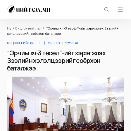
Нүүр
Онцлох нийтлэл
“Эрчим хүч-3 төсөл”-ийг хэрэгжүүлэх Зээлийн
хэлэлцээрийг соёрхон баталжээ
ОНЦЛОХ НИЙТЛЭЛ
УЛС ТӨР
ЧУУЛГАН
“Эрчим хүч-3 төсөл”-ийг хэрэгжүүлэх
Зээлийн хэлэлцээрийг соёрхон
баталжээ