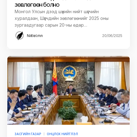
зөвлөгөөн болно
Монгол Улсын дээд шүүхийн нийт шүүгчийн
хуралдаан, Шүүгчдийн зөвлөгөөнийг 2025 оны
зургаадугаар сарын 20-ны өдөр…
Niitlel.mn
20/06/2025
ЗАСГИЙН ГАЗАР
ОНЦЛОХ НИЙТЛЭЛ