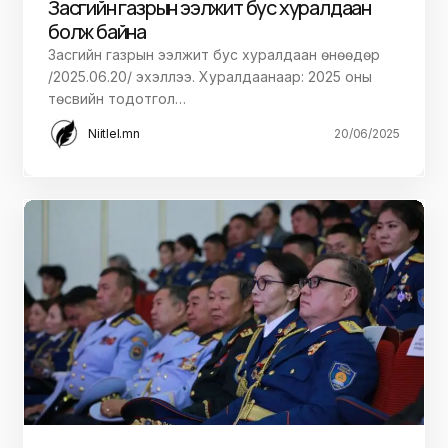
Засгийн газрын ээлжит бус хуралдаан
болж байна
Засгийн газрын ээлжит бус хуралдаан өнөөдөр
/2025.06.20/ эхэллээ. Хуралдаанаар: 2025 оны
төсвийн тодотгол…
Niitlel.mn
20/06/2025