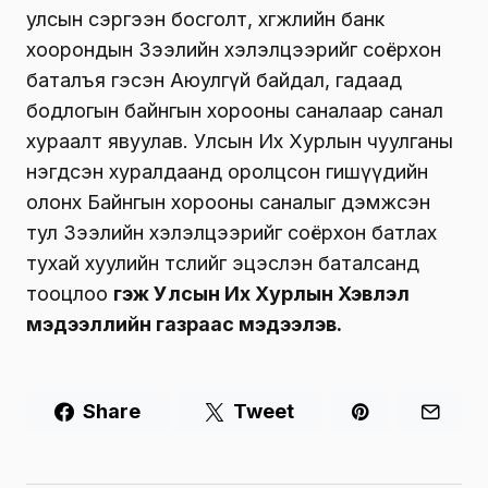
улсын сэргээн босголт, хөгжлийн банк
хоорондын Зээлийн хэлэлцээрийг соёрхон
баталъя гэсэн Аюулгүй байдал, гадаад
бодлогын байнгын хорооны саналаар санал
хураалт явуулав. Улсын Их Хурлын чуулганы
нэгдсэн хуралдаанд оролцсон гишүүдийн
олонх Байнгын хорооны саналыг дэмжсэн
тул Зээлийн хэлэлцээрийг соёрхон батлах
тухай хуулийн төслийг эцэслэн баталсанд
тооцлоо
гэж Улсын Их Хурлын Хэвлэл
мэдээллийн газраас мэдээлэв.
Share
Tweet