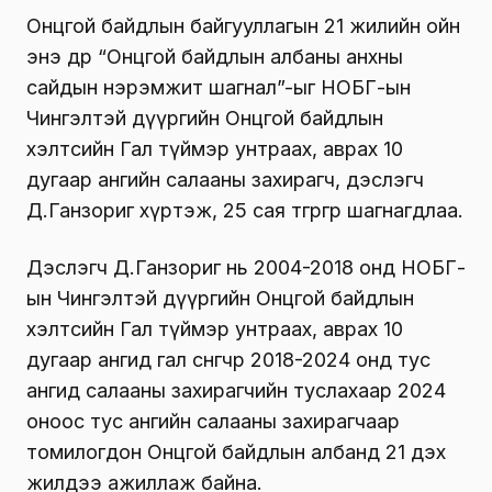
Онцгой байдлын байгууллагын 21 жилийн ойн
энэ өдөр “Онцгой байдлын албаны анхны
сайдын нэрэмжит шагнал”-ыг НОБГ-ын
Чингэлтэй дүүргийн Онцгой байдлын
хэлтсийн Гал түймэр унтраах, аврах 10
дугаар ангийн салааны захирагч, дэслэгч
Д.Ганзориг хүртэж, 25 сая төгрөгөөр шагнагдлаа.
Дэслэгч Д.Ганзориг нь 2004-2018 онд НОБГ-
ын Чингэлтэй дүүргийн Онцгой байдлын
хэлтсийн Гал түймэр унтраах, аврах 10
дугаар ангид гал сөнөөгчөөр 2018-2024 онд тус
ангид салааны захирагчийн туслахаар 2024
оноос тус ангийн салааны захирагчаар
томилогдон Онцгой байдлын албанд 21 дэх
жилдээ ажиллаж байна.