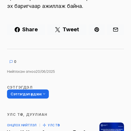
эх баригчаар ажиллаж байна.
Share
Tweet
0
Нийтлэсэн огноо
20/06/2025
СЭТГЭГДЭЛ
Сэтгэгдэл үлдээх
УЛС ТӨР, ДУУЛИАН
Таны имэйл хаягийг нийтлэхгүй.
ОНЦЛОХ НИЙТЛЭЛ
УЛС ТӨР
Шаардлагатай талбаруудыг
*
гэж