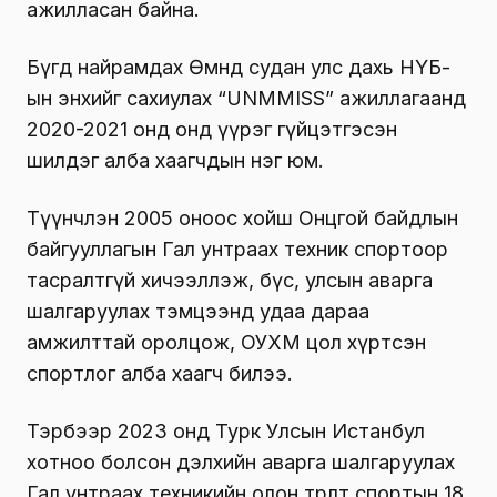
ажилласан байна.
Бүгд найрамдах Өмнөд судан улс дахь НҮБ-
ын энхийг сахиулах “UNMMISS” ажиллагаанд
2020-2021 онд онд үүрэг гүйцэтгэсэн
шилдэг алба хаагчдын нэг юм.
Түүнчлэн 2005 оноос хойш Онцгой байдлын
байгууллагын Гал унтраах техник спортоор
тасралтгүй хичээллэж, бүс, улсын аварга
шалгаруулах тэмцээнд удаа дараа
амжилттай оролцож, ОУХМ цол хүртсэн
спортлог алба хаагч билээ.
Тэрбээр 2023 онд Турк Улсын Истанбул
хотноо болсон дэлхийн аварга шалгаруулах
Гал унтраах техникийн олон төрөлт спортын 18