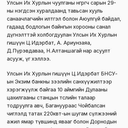
Улсын Их Хурлын чуулганы өнгөрөгч сарын 29-
ны нэгдсэн хуралдаанд тавьсан хууль
санаачлагчийн илтгэл болон Аюулгүй байдал,
гадаад бодлогын байнгын хорооны санал
дүгнэлттэй холбогдуулан Улсын Их Хурлын
гишүүн Ц.Идэрбат, А. Ариунзаяа,
Д.Пүрэвдаваа, Н.Алтаншагай нар асуулт
асууж, үг хэллээ.
Улсын Их Хурлын гишүүн Ц.Идэрбат БНСУ-
ын Экзим банкны зээлийн санхүүжилтээр
хэрэгжүүлж байгаа 10 аймгийн Дулааны
цахилгааны станцын төслийн талаар
тодруулга авч, Багануураас Чойбалсан
чиглэлд татах 220квт-ын шугам сүлжээний
ажил ямар түвшинд явааг болон Дорнодын