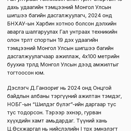
дахь удаагийн тэмцээний Монгол Улсын
шигшээ багийн дасгалжуулагч, 2024 онд
БНХАУ-ын Харбин хотноо болсон дэлхийн
аварга шалгаруулах Гал унтраах техникийн
олон төрөлт спортын 19 дэх удаагийн
тэмцээний Монгол Улсын шигшээ багийн
дасгалжуулагчаар ажиллаж, 4х100 метрийн
буухиа төрөлд Монгол Улсын дээд амжилтыг
тогтоосон юм.
Дэслэгч Д.Ганзориг нь 2024 онд Онцгой
байдлын албаны тэргүүний ажилтан тэмдэг,
НОБГ-ын “Шилдэг бүлэг”-ийн даргаар тус
тус тодорсон. Тэрээр эхнэр, гурван
хүүхдийн хамт амьдардаг. Түүний хань
Ц.Өсөхжаргал нь нийслэлийн I төрөх эмнэлэгт