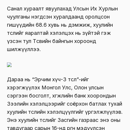
Санал хураалт явуулахад Улсын Их Хурлын
чуулганы нэгдсэн хуралдаанд оролцсон
гишүүдийн 68.6 хувь нь дэмжиж, хуулийн
төслийг яаралтай хэлэлцэх нь зүйтэй гэж
үзсэн тул Төсвийн байнгын хороонд
шилжүүллээ.
Дараа нь “Эрчим хүч-3 төсөл”-ийг
хэрэгжүүлэх Монгол Улс, Олон улсын
сэргээн босголт, хөгжлийн банк хоорондын
Зээлийн хэлэлцээрийг соёрхон батлах тухай
хуулийн төслийн хэлэлцүүлгийг үргэлжлүүлэв.
Энэ хуулийн төслийг Засгийн газраас энэ оны
тавдугаар сарын 16-нд өргөн мэдүүлсэн