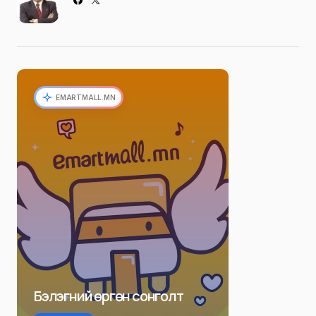
EMARTMALL.MN
Бэлэгний өргөн сонголт