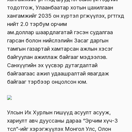
тодотгож,
Улаанбаатар хотын цахилгаан
хангамжийг 2035 он хүртэл өргөжүүлэх
, өргөтгөхөд
нийт
2
.0
тэрбум орчим
ам
.
доллар
шаардлагатай гэсэн судалгаа
гарсан болон нийслэлийн Засаг даргын
тамгын газартай
хамтарсан ажлын хэсэг
байгуула
н ажиллаж байгааг мэдээлэв.
Санхүүгийн эх үүсвэр дутагдалтай
байгаагаас ажил удаашралтай явагдаж
байгааг тэрбээр онцолсон юм.
Улсын Их Хурлын гишүүд асуулт асууж,
хариулт авч дууссаны дараа “Эрчим хүч-3
төсөл”-ийг хэрэгжүүлэх Монгол Улс, Олон