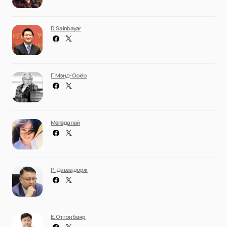
D. Sainbayar
Г. Мэнд-Ооёо
Мөнгөндалай
Р. Даваадорж
Ё. Отгонбаяр