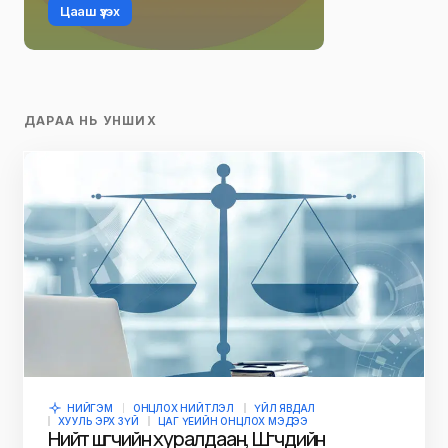
Цааш үзэх
ДАРАА НЬ УНШИХ
НИЙГЭМ
ОНЦЛОХ НИЙТЛЭЛ
ҮЙЛ ЯВДАЛ
ХУУЛЬ ЭРХ ЗҮЙ
ЦАГ ҮЕИЙН ОНЦЛОХ МЭДЭЭ
Нийт шүүгчийн хуралдаан, Шүүгчдийн