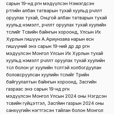
сарын 19-нд өргөн мэдүүлсэн Нэмэгдсэн
өртгийн албан татварын тухай хуульд өөрчлөлт
оруулах тухай, Онцгой албан татварын тухай
хуульд нэмэлт, өөрчлөлт оруулах тухай хуулийн
төслийг Төсвийн байнгын хороонд, Улсын Их
Хурлын гишүүн А.Ариунзаяа нарын есөн
гишүүний энэ сарын 19-ний өдөр өдөр өргөн
мэдүүлсэн Монгол Улсын Их Хурлын тухай
хуульд нэмэлт өөрчлөлт оруулах тухай хуулийн
төсөл болон уг хуулийн төсөлтэй холбогдуулан
боловсруулсан хуулийн төслийг Төрийн
байгуулалтын байнгын хороонд, Засгийн
газраас энэ сарын 19-нд өргөн
мэдүүлсэн Монгол Улсын 2024 оны Нэгдсэн
төсвийн гүйцэтгэл, Засгйин газрын 2024 оны
санхүүгийн нэгтгэсэн тайлан болон Монгол