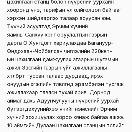
цахилгаан станц болон нүүрсний уурхайн
хооронд үнэ, тарифын үл олйголцол байгааг
хэрхэн шийдвэрлэх талаар асуусан юм.
Түүний асуултад Эрчим хүчний
яамны Санхүү хөрөнгө оруулалтын газрын
дарга О.Хуягцогт хариулахдаа Багануур-
Өндөрхаан-Чойбалсан чиглэлийн 220квт-
ын цахилгаан дамжуулах агаарын шугамын
ажил Засгийн газрын үйл ажиллагааны
хөтөлбөрт туссан талаар дурдаад, ирэх
онуудын хөгжлийн төлөвлөгөөнд эрэмбэлэн тусгаж
ажиллахаар төлөвлөсөн тухай ярив. Дорнод
аймаг дахь Адуунчулууны нүүрсний уурхай
бүтээгдэхүүнийхээ үнийг нэмснийг Эрчим
хүчний зохицуулах хороо хянаж байгаа ажээ.
10 аймгийн Дулаан цахилгаан станцын төслийг