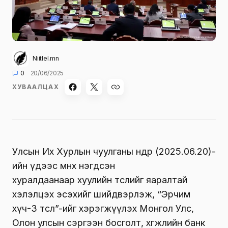
Niitlel.mn
0
20/06/2025
ХУВААЛЦАХ
Улсын Их Хурлын чуулганы өнөөдөр
(2025
.06.20
)
-
ийн үдээс өмнөх нэгдсэн
хуралдаанаар
хуулийн төслийг яаралтай
хэлэлцэх эсэхийг шийдвэрлэ
ж,
“Эрчим
хүч-3 төсөл”-ийг хэрэгжүүлэх Монгол Улс,
Олон улсын сэргээн босголт, хөгжлийн банк