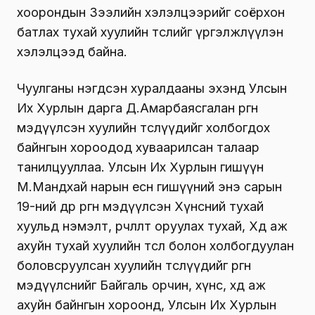
хоорондын Зээлийн хэлэлцээрийг соёрхон
батлах тухай хуулийн төс
лийг үргэлжлүүлэн
хэлэлцээд байна
.
Чуулганы нэгдсэн хуралдааны эхэнд Улсын
Их Хурлын дарга Д.Амарбаясгалан өргөн
мэдүүлсэн хуулийн төслүүдийг холбогдох
байнгын хороодод хуваарилсан талаар
танилцууллаа. Улсын Их Хурлын гишүүн
М.Мандхай нарын есөн гишүүний энэ сарын
19-ний өдөр өргөн мэдүүлсэн Хүнсний тухай
хуульд нэмэлт, өөрчлөлт оруулах тухай, Хөдөө аж
ахуйн тухай хуулийн төсөл болон холбогдуулан
боловсруулсан хуулийн төслүүдийг өргөн
мэдүүлснийг Байгаль орчин, хүнс, хөдөө аж
ахуйн байнгын хороонд, Улсын Их Хурлын