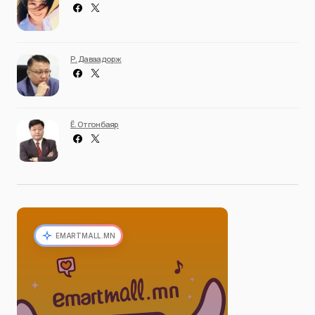
Р. Даваадорж
Ё. Отгонбаяр
EMARTMALL.MN