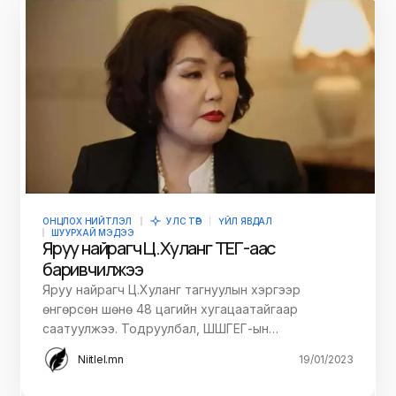
ОНЦЛОХ НИЙТЛЭЛ
УЛС ТӨР
ҮЙЛ ЯВДАЛ
ШУУРХАЙ МЭДЭЭ
Яруу найрагч Ц.Хуланг ТЕГ-аас
баривчилжээ
Яруу найрагч Ц.Хуланг тагнуулын хэргээр
өнгөрсөн шөнө 48 цагийн хугацаатайгаар
саатуулжээ. Тодруулбал, ШШГЕГ-ын…
Niitlel.mn
19/01/2023