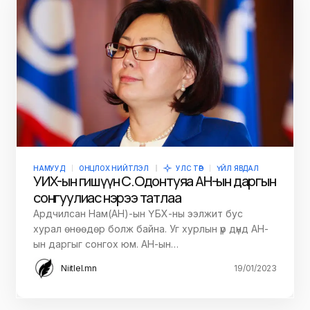
НАМУУД
ОНЦЛОХ НИЙТЛЭЛ
УЛС ТӨР
ҮЙЛ ЯВДАЛ
УИХ-ын гишүүн С.Одонтуяа АН-ын даргын
сонгуулиас нэрээ татлаа
Ардчилсан Нам(АН)-ын ҮБХ-ны ээлжит бус
хурал өнөөдөр болж байна. Уг хурлын үр дүнд АН-
ын даргыг сонгох юм. АН-ын…
Niitlel.mn
19/01/2023