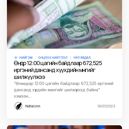
НИЙГЭМ
ОНЦЛОХ НИЙТЛЭЛ
ҮЙЛ ЯВДАЛ
Өнөөдөр 12:00 цагийн байдлаар 672,525
иргэний дансанд хүүхдийн мөнгийг
шилжүүлжээ
“Өнөөдөр 12:00 цагийн байдлаар 672,525 иргэний
дансанд хүүхдийн мөнгийг шилжүүлээд байна”
хэмээн…
Niitlel.mn
19/01/2023