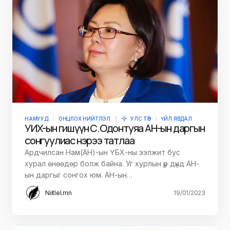
НАМУУД
ОНЦЛОХ НИЙТЛЭЛ
УЛС ТӨР
ҮЙЛ ЯВДАЛ
УИХ-ын гишүүн С.Одонтуяа АН-ын даргын
сонгуулиас нэрээ татлаа
Ардчилсан Нам(АН)-ын ҮБХ-ны ээлжит бус
хурал өнөөдөр болж байна. Уг хурлын үр дүнд АН-
ын даргыг сонгох юм. АН-ын…
Niitlel.mn
19/01/2023