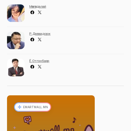
Мөнгөндалай
Р. Даваадорж
Ё. Отгонбаяр
EMARTMALL.MN