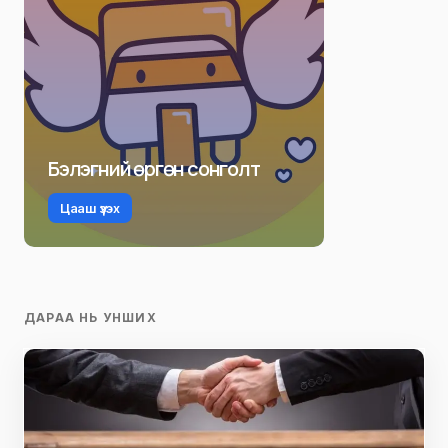
Бэлэгний өргөн сонголт
Цааш үзэх
ДАРАА НЬ УНШИХ