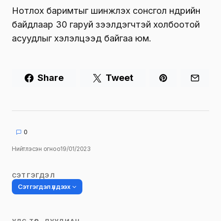
Нотлох баримтыг шинжлэх сонсгол өнөөдрийн
байдлаар 30 гаруй зээлдэгчтэй холбоотой
асуудлыг хэлэлцээд байгаа юм.
Share
Tweet
0
Нийтлэсэн огноо
19/01/2023
СЭТГЭГДЭЛ
Сэтгэгдэл үлдээх