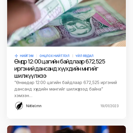
НИЙГЭМ
ОНЦЛОХ НИЙТЛЭЛ
ҮЙЛ ЯВДАЛ
Өнөөдөр 12:00 цагийн байдлаар 672,525
иргэний дансанд хүүхдийн мөнгийг
шилжүүлжээ
“Өнөөдөр 12:00 цагийн байдлаар 672,525 иргэний
дансанд хүүхдийн мөнгийг шилжүүлээд байна”
хэмээн…
Niitlel.mn
19/01/2023