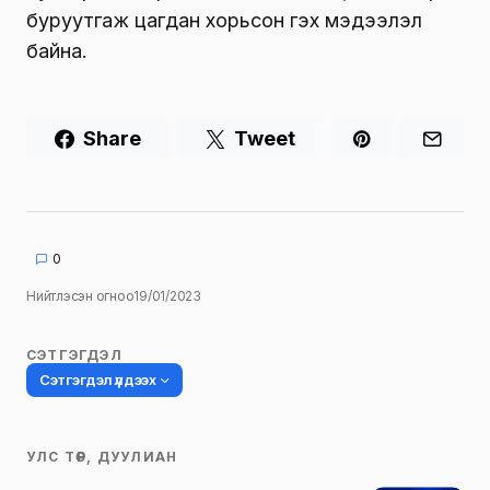
буруутгаж цагдан хорьсон гэх мэдээлэл
байна.
Share
Tweet
0
Нийтлэсэн огноо
19/01/2023
СЭТГЭГДЭЛ
Сэтгэгдэл үлдээх
УЛС ТӨР, ДУУЛИАН
Таны имэйл хаягийг нийтлэхгүй.