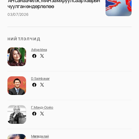
АН санаачилж, МАН замхруулсаар хаврын
чуулган өндөрлөлөө
03/07/2026
НИЙТЛЭЛЧИД
Adiya Idea
D. Sainbayar
Г. Мэнд-Ооёо
Мөнгөндалай