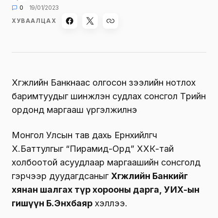
0
19/01/2023
ХУВААЛЦАХ
Хөгжлийн Банкнаас олгосон зээлийн нотлох
баримтуудыг шинжлэн судлах сонсгол Төрийн
ордонд маргааш үргэлжилнэ
Монгол Улсын тав дахь Ерөнхийлөгч
Х.Баттулгыг “Пирамид-Орд” ХХК-тай
холбоотой асуудлаар маргаашийн сонсголд
гэрчээр дуудагдсаныг
Хөгжлийн Банкийг
хянан шалгах түр хорооны дарга, УИХ-ын
гишүүн Б.Энхбаяр
хэллээ.