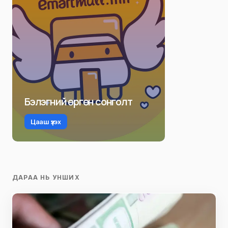
Бэлэгний өргөн сонголт
Цааш үзэх
ДАРАА НЬ УНШИХ