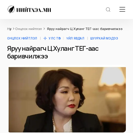
Нүүр
Онцлох нийтлэл
Яруу найрагч Ц.Хуланг ТЕГ-аас баривчилжээ
ОНЦЛОХ НИЙТЛЭЛ
УЛС ТӨР
ҮЙЛ ЯВДАЛ
ШУУРХАЙ МЭДЭЭ
Яруу найрагч Ц.Хуланг ТЕГ-аас
баривчилжээ