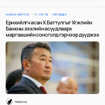
ОНЦЛОХ НИЙТЛЭЛ
УЛС ТӨР
ҮЙЛ ЯВДАЛ
Ерөнхийлөгч асан Х.Баттулгыг Хөгжлийн
Банкны зээлийн асуудлаарх
маргаашийн сонсголд гэрчээр дууджээ
Niitlel.mn