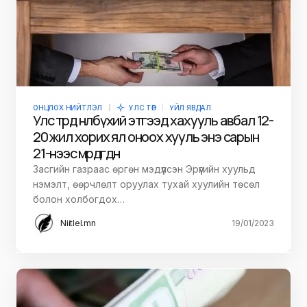
ОНЦЛОХ НИЙТЛЭЛ
УЛС ТӨР
ҮЙЛ ЯВДАЛ
Улс төрд нөлөө бүхий этгээд хахууль авбал 12-
20 жил хорих ял оноох хууль энэ сарын
21-нээс мөрдөгдөнө
Засгийн газраас өргөн мэдүүлсэн Эрүүгийн хуульд
нэмэлт, өөрчлөлт оруулах тухай хуулийн төсөл
болон холбогдох…
Niitlel.mn
19/01/2023