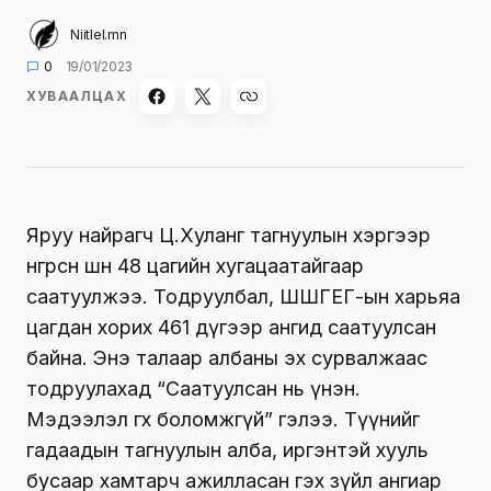
Niitlel.mn
0
19/01/2023
ХУВААЛЦАХ
Яруу найрагч Ц.Хуланг тагнуулын хэргээр
өнгөрсөн шөнө 48 цагийн хугацаатайгаар
саатуулжээ. Тодруулбал, ШШГЕГ-ын харьяа
цагдан хорих 461 дүгээр ангид саатуулсан
байна. Энэ талаар албаны эх сурвалжаас
тодруулахад “Саатуулсан нь үнэн.
Мэдээлэл өгөх боломжгүй” гэлээ. Түүнийг
гадаадын тагнуулын алба, иргэнтэй хууль
бусаар хамтарч ажилласан гэх зүйл ангиар