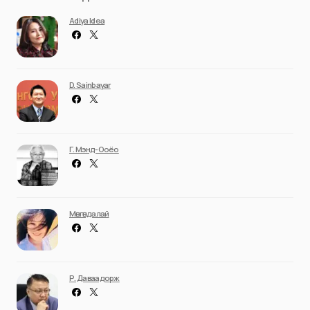
Adiya Idea
D. Sainbayar
Г. Мэнд-Ооёо
Мөнгөндалай
Р. Даваадорж