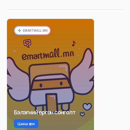
EMARTMALL.MN
Бэлэгний өргөн сонголт
Цааш үзэх