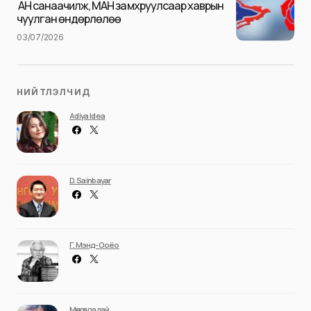
Илгээх
АН санаачилж, МАН замхруулсаар хаврын
чуулган өндөрлөлөө
03/07/2026
НИЙТЛЭЛЧИД
Adiya Idea
D. Sainbayar
Г. Мэнд-Ооёо
Мөнгөндалай