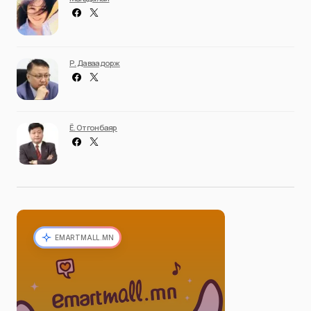
Р. Даваадорж
Ё. Отгонбаяр
EMARTMALL.MN