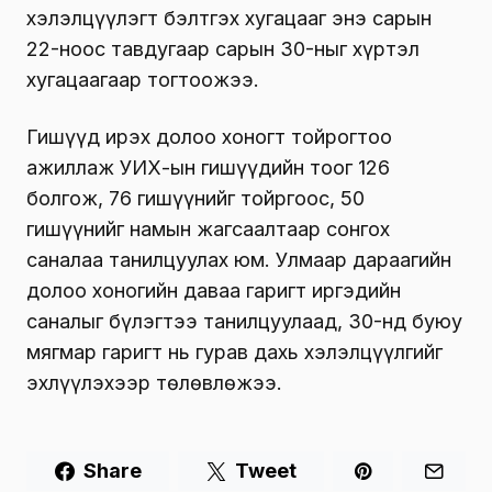
хэлэлцүүлэгт бэлтгэх хугацааг энэ сарын
22-ноос тавдугаар сарын 30-ныг хүртэл
хугацаагаар тогтоожээ.
Гишүүд ирэх долоо хоногт тойрогтоо
ажиллаж УИХ-ын гишүүдийн тоог 126
болгож, 76 гишүүнийг тойргоос, 50
гишүүнийг намын жагсаалтаар сонгох
саналаа танилцуулах юм
. Улмаар дараагийн
долоо хоногийн даваа гаригт иргэдийн
саналыг бүлэгтээ танилцуулаад, 30-нд буюу
мягмар гаригт нь гурав дахь хэлэлцүүлгийг
эхлүүлэхээр төлөвлөжээ.
Share
Tweet