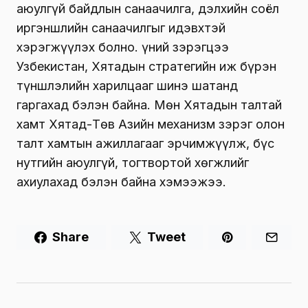
аюулгүй байдлын санаачилга, дэлхийн соёл
иргэншлийн санаачилгыг идэвхтэй
хэрэгжүүлэх болно. Үүний зэрэгцээ
Узбекистан, Хятадын стратегийн иж бүрэн
түншлэлийн харилцааг шинэ шатанд
гаргахад бэлэн байна. Мөн Хятадын талтай
хамт Хятад-Төв Азийн механизм зэрэг олон
талт хамтын ажиллагааг эрчимжүүлж, бүс
нутгийн аюулгүй, тогтвортой хөгжлийг
ахиулахад бэлэн байна хэмээжээ.
Share
Tweet