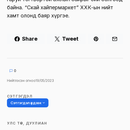
байна. “Скай хайпермаркет” ХХК-ын нийт
хамт олонд баяр хүргэе.
Share
Tweet
0
Нийтлэсэн огноо
19/05/2023
СЭТГЭГДЭЛ
Сэтгэгдэл үлдээх
УЛС ТӨР, ДУУЛИАН