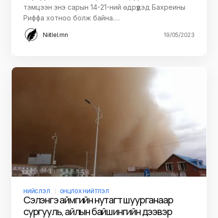
тэмцээн энэ сарын 14-21-ний өдрүүдэд Бахреины
Риффа хотноо болж байна.…
Niitlel.mn
19/05/2023
НИЙСЛЭЛ
ОНЦЛОХ НИЙТЛЭЛ
Сэлэнгэ аймгийн нутагт шуурганаар
сургууль, айлын байшингийн дээвэр