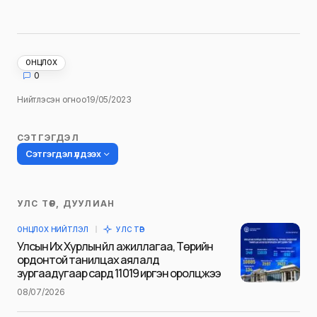
ОНЦЛОХ
0
Нийтлэсэн огноо
19/05/2023
СЭТГЭГДЭЛ
Сэтгэгдэл үлдээх
УЛС ТӨР, ДУУЛИАН
Таны имэйл хаягийг нийтлэхгүй.
ОНЦЛОХ НИЙТЛЭЛ
УЛС ТӨР
Шаардлагатай талбаруудыг
*
гэж
Улсын Их Хурлын үйл ажиллагаа, Төрийн
тэмдэглэсэн
ордонтой танилцах аялалд
зургаадугаар сард 11019 иргэн оролцжээ
Name
*
08/07/2026