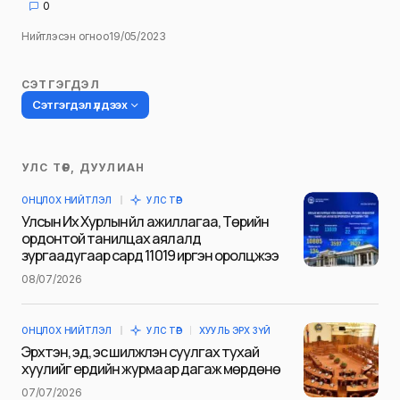
0
Нийтлэсэн огноо
19/05/2023
СЭТГЭГДЭЛ
Сэтгэгдэл үлдээх
УЛС ТӨР, ДУУЛИАН
Таны имэйл хаягийг нийтлэхгүй.
ОНЦЛОХ НИЙТЛЭЛ
УЛС ТӨР
Шаардлагатай талбаруудыг
*
гэж
Улсын Их Хурлын үйл ажиллагаа, Төрийн
тэмдэглэсэн
ордонтой танилцах аялалд
зургаадугаар сард 11019 иргэн оролцжээ
Name
*
08/07/2026
ОНЦЛОХ НИЙТЛЭЛ
УЛС ТӨР
ХУУЛЬ ЭРХ ЗҮЙ
E-mail
*
Эрхтэн, эд, эс шилжүүлэн суулгах тухай
хуулийг ердийн журмаар дагаж мөрдөнө
07/07/2026