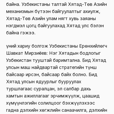
байна. Узбекистаны талтай Хятад-Төв Азийн
механизмын бүтээн байгуулалтыг ахиулж,
Хятад-Төв Азийн улам нягт хувь заяаны
нэгдмэл цогц байгуулахад Хятад улс бэлэн
байна гэжээ.
Үүний хариу болгож Узбекистаны Ерөнхийлөгч
Шавкат Мирзиёев: Нэг Хятадын бодлогыг
Узбекистан тууштай баримтална. Бид Хятад
улсын маш найдвартай стратегийн түнш
байсаар ирсэн, байсаар байх болно. Бид
Хятад улсын ядуурлыг бууруулах
туршлагаас суралцан, эл салбар дахь
хамтын ажиллагааг эрчимжүүлж, цаашид
хүмүүнлэгийн солилцоог бэхжүүлэхээс
гадна дэлхийн хөгжлийн санаачилга, дэлхийн