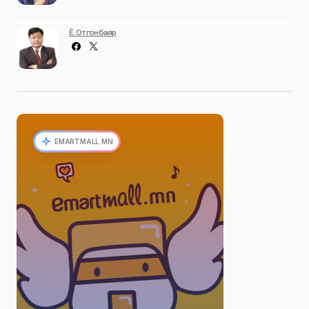
Ё. Отгонбаяр
EMARTMALL.MN