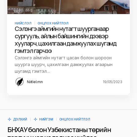
НИЙСЛЭЛ
ОНЦЛОХ НИЙТЛЭЛ
Сэлэнгэ аймгийн нутагт шуурганаар
сургууль, айлын байшингийн дээвэр
хууларч, цахилгаан дамжуулах шугамд
гэмтэл гарчээ
Сэлэнгэ аймгийн нутагт цасан болон шороон
шуурга шуурч, цахилгаан дамжуулах агаарын
шугамд гэмтэл…
Niitlel.mn
19/05/2023
ДЭЛХИЙ
НИЙГЭМ
ОНЦЛОХ НИЙТЛЭЛ
БНХАУ болон Узбекистаны төрийн