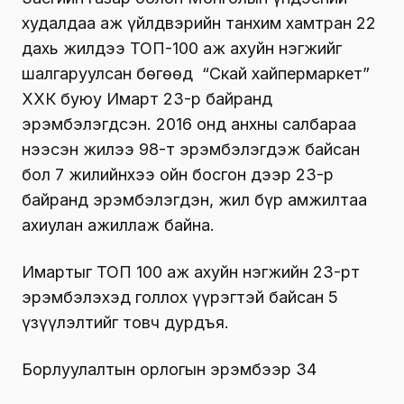
худалдаа аж үйлдвэрийн танхим хамтран 22
дахь жилдээ ТОП-100 аж ахуйн нэгжийг
шалгаруулсан бөгөөд “Скай хайпермаркет”
ХХК буюу Имарт 23-р байранд
эрэмбэлэгдсэн. 2016 онд анхны салбараа
нээсэн жилээ 98-т эрэмбэлэгдэж байсан
бол 7 жилийнхээ ойн босгон дээр 23-р
байранд эрэмбэлэгдэн, жил бүр амжилтаа
ахиулан ажиллаж байна.
Имартыг ТОП 100 аж ахуйн нэгжийн 23-рт
эрэмбэлэхэд голлох үүрэгтэй байсан 5
үзүүлэлтийг товч дурдъя.
Борлуулалтын орлогын эрэмбээр 34