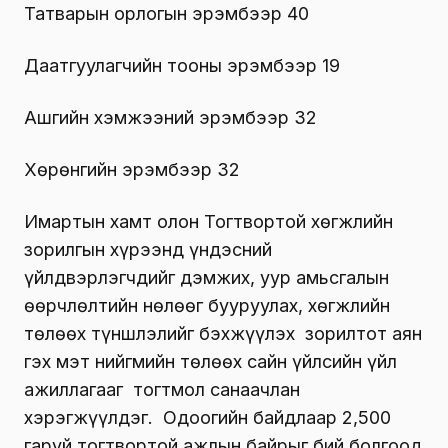
Татварын орлогын эрэмбээр 40
Даатгуулагчийн тооны эрэмбээр 19
Ашгийн хэмжээний эрэмбээр 32
Хөрөнгийн эрэмбээр 32
Имартын хамт олон Тогтвортой хөгжлийн
зорилгын хүрээнд үндэсний
үйлдвэрлэгчдийг дэмжих, уур амьсгалын
өөрчлөлтийн нөлөөг бууруулах, хөгжлийн
төлөөх түншлэлийг бэхжүүлэх зорилтот аян
гэх мэт нийгмийн төлөөх сайн үйлсийн үйл
ажиллагааг тогтмол санаачлан
хэрэгжүүлдэг. Одоогийн байдлаар 2,500
гаруй тогтвортой ажлын байрыг бий болгоод