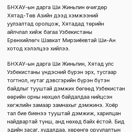
БНХАУ-ын дарга Ши Жиньпин өчигдөр
Хятад-Төв Азийн дээд хэмжээний
уулзалтад оролцож, Хятадад төрийн
айлчлал хийж багаа Узбекистаны
Ерөнхийлөгч Шавкат Мирзиёевтай Ши-Ан
хотод хэлэлцээ хийлээ.
БНХАУ-ын дарга Ши Жиньпин, Хятад улс
Узбекистаны үндэсний бүрэн эрх, тусгаар
тогтнол, нутаг дэвсгэрийн бүрэн бүтэн
байдлыг тууштай дэмжих бөгөөд Узбекистан
өөрийн орны нөхцөл байдалдаа нийцсэн
хөгжлийн замаар замнахыг дэмжинэ. Хоёр
тал бие биенээ тууштай дэмжиж, харилцан
найдвартай түнш, анд нөхөд байх ёстой. Бид
эдийн засаг, худалдаа, хөрөнгө оруулалтын