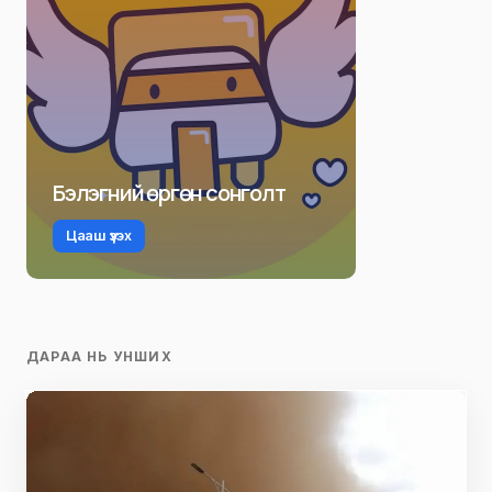
Бэлэгний өргөн сонголт
Цааш үзэх
ДАРАА НЬ УНШИХ