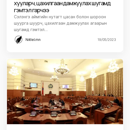
хууларч, цахилгаан дамжуулах шугамд
гэмтэл гарчээ
Сэлэнгэ аймгийн нутагт цасан болон шороон
шуурга шуурч, цахилгаан дамжуулах агаарын
шугамд гэмтэл…
Niitlel.mn
19/05/2023