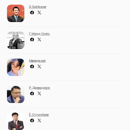
D. Sainbayar
Г. Мэнд-Ооёо
Мөнгөндалай
Р. Даваадорж
Ё. Отгонбаяр