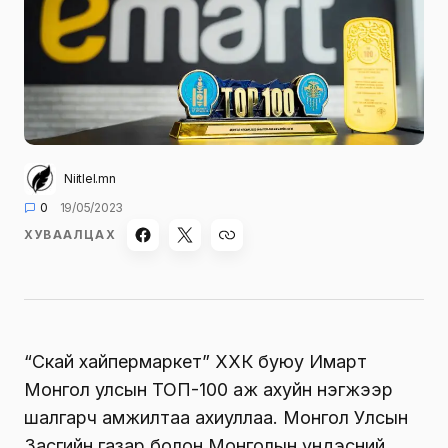
Niitlel.mn
0
19/05/2023
ХУВААЛЦАХ
“Скай хайпермаркет” ХХК буюу Имарт
Монгол улсын ТОП-100 аж ахуйн нэгжээр
шалгарч амжилтаа ахиуллаа. Монгол Улсын
Засгийн газар болон Монголын үндэсний