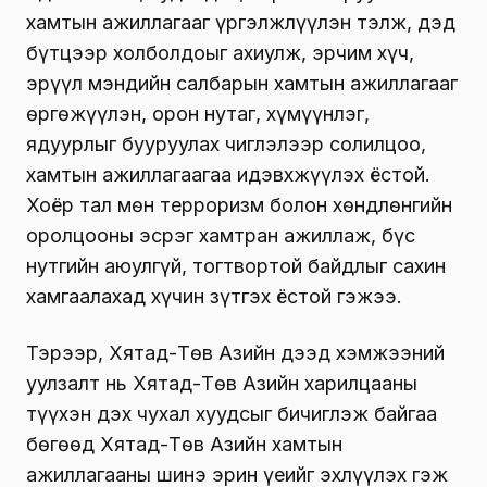
хамтын ажиллагааг үргэлжлүүлэн тэлж, дэд
бүтцээр холболдоыг ахиулж, эрчим хүч,
эрүүл мэндийн салбарын хамтын ажиллагааг
өргөжүүлэн, орон нутаг, хүмүүнлэг,
ядуурлыг бууруулах чиглэлээр солилцоо,
хамтын ажиллагаагаа идэвхжүүлэх ёстой.
Хоёр тал мөн терроризм болон хөндлөнгийн
оролцооны эсрэг хамтран ажиллаж, бүс
нутгийн аюулгүй, тогтвортой байдлыг сахин
хамгаалахад хүчин зүтгэх ёстой гэжээ.
Тэрээр, Хятад-Төв Азийн дээд хэмжээний
уулзалт нь Хятад-Төв Азийн харилцааны
түүхэн дэх чухал хуудсыг бичиглэж байгаа
бөгөөд Хятад-Төв Азийн хамтын
ажиллагааны шинэ эрин үеийг эхлүүлэх гэж