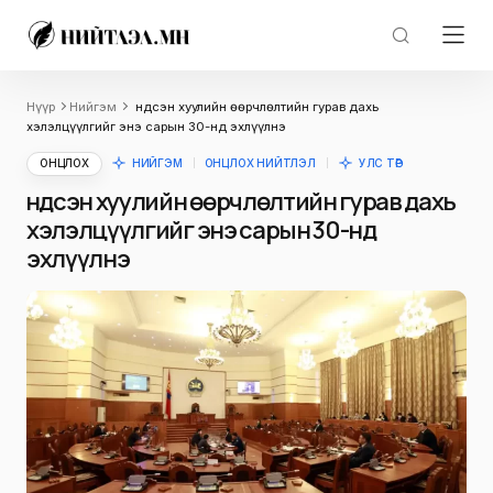
Нүүр
Нийгэм
Үндсэн хуулийн өөрчлөлтийн гурав дахь
хэлэлцүүлгийг энэ сарын 30-нд эхлүүлнэ
ОНЦЛОХ
НИЙГЭМ
ОНЦЛОХ НИЙТЛЭЛ
УЛС ТӨР
Үндсэн хуулийн өөрчлөлтийн гурав дахь
хэлэлцүүлгийг энэ сарын 30-нд
эхлүүлнэ