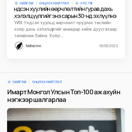
НИЙГЭМ
ОНЦЛОХ НИЙТЛЭЛ
УЛС ТӨР
Үндсэн хуулийн өөрчлөлтийн гурав дахь
хэлэлцүүлгийг энэ сарын 30-нд эхлүүлнэ
УИХ Үндсэн хуульд өөрчлөлт оруулах төслийн
хоёр дахь хэлэлцүүлгийг өнөөдөр хийж дуусгахаар
төлөвлөж байна. Хоёр…
Niitlel.mn
19/05/2023
НИЙГЭМ
ОНЦЛОХ НИЙТЛЭЛ
Имарт Монгол Улсын Топ-100 аж ахуйн
нэгжээр шалгарлаа