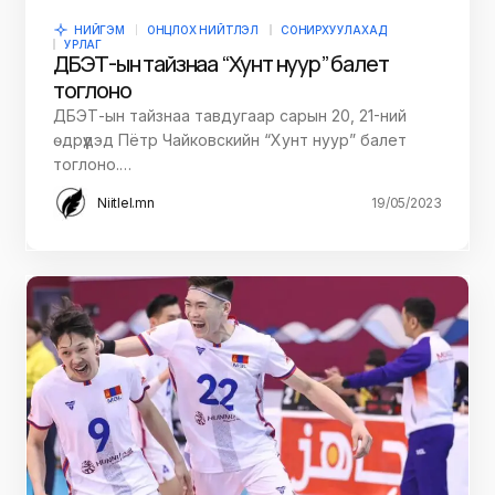
НИЙГЭМ
ОНЦЛОХ НИЙТЛЭЛ
СОНИРХУУЛАХАД
УРЛАГ
ДБЭТ-ын тайзнаа “Хунт нуур” балет
тоглоно
ДБЭТ-ын тайзнаа тавдугаар сарын 20, 21-ний
өдрүүдэд Пётр Чайковскийн “Хунт нуур” балет
тоглоно.…
Niitlel.mn
19/05/2023