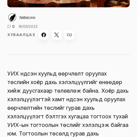
Niitlel.mn
0
19/05/2023
ХУВААЛЦАХ
УИХ Үндсэн хуульд өөрчлөлт оруулах
төслийн хоёр дахь хэлэлцүүлгийг өнөөдөр
хийж дуусгахаар төлөвлөж байна. Хоёр дахь
хэлэлцүүлэгтэй хамт Үндсэн хуульд оруулах
өөрчлөлтийн төслийг гурав дахь
хэлэлцүүлэгт бэлтгэх хугацаа тогтоох тухай
УИХ-ын тогтоолын төслийг хэлэлцэж байгаа
юм. Тогтоолын төсөлд гурав дахь