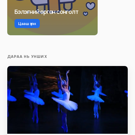
Бэлэгний өргөн сонголт
Цааш үзэх
ДАРАА НЬ УНШИХ