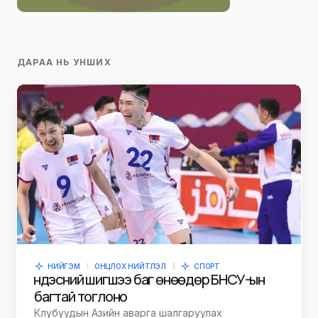
ДАРАА НЬ УНШИХ
НИЙГЭМ
ОНЦЛОХ НИЙТЛЭЛ
СПОРТ
Үндэсний шигшээ баг өнөөдөр БНСУ-ын
багтай тоглоно
Клубуудын Азийн аварга шалгаруулах