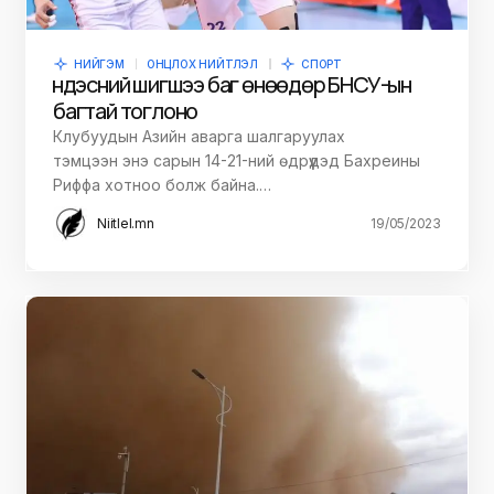
НИЙГЭМ
ОНЦЛОХ НИЙТЛЭЛ
СПОРТ
Үндэсний шигшээ баг өнөөдөр БНСУ-ын
багтай тоглоно
Клубуудын Азийн аварга шалгаруулах
тэмцээн энэ сарын 14-21-ний өдрүүдэд Бахреины
Риффа хотноо болж байна.…
Niitlel.mn
19/05/2023