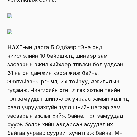
НЗХГ-ын дарга Б.Одбаяр “Энэ онд
нийслэлийн 10 байршилд шинээр зам
засварын ажил хийхээр төлөвлөсөн бол үлдсэн
31 нь он дамжин хэрэгжиж байна.
Энхтайваны өргөн чөлөө, Их тойруу, Ажилчдын
гудамж, Чингисийн өргөн чөлөө гэх хотын төвийн
гол замуудыг шинэчлэх учраас замын хөдөлгөөнд
саад учруулахгүйн тулд шөнийн цагаар зам
засварын ажлыг хийж байна. Гол замуудад
суурь болон хийц эвдэрсэн асуудал их
байгаа учраас суурийг хүчитгэж байна. Мөн