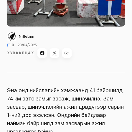
Niitlel.mn
0
28/04/2025
ХУВААЛЦАХ
Энэ онд нийслэлийн хэмжээнд 41 байршилд
74 км авто замыг засаж, шинэчилнэ. Зам
засвар, шинэчлэлийн ажил дөрөвдүгээр сарын
1-ний өдрөөс эхэлсэн. Өнөөдрийн байдлаар
найман байршилд зам засварын ажил
үргэлжилж байна.