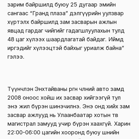
зарим байршилд буюу 25 дугаар эмийн
сангаас “Гранд плаза” дэлгүүрийн уулзвар
хүртэлх байршилд зам засварын ажлын
явцад гардаг чийгийг гадагшлуулахын тулд
48 цаг хүлээх шаардлагатай байдаг. Иймд
иргэдийг хүлээцтэй байхыг уриалж байна”
гэлээ.
Түүнчлэн Энхтайваны өргөн чөлөөний авто замд
2008 оноос хойш их засвар хийгээгүй тул
энэ жил бүрэн шинэчилнэ. Энэ онд хийх зам
засвар ажлууд нь Улаанбаатар хотын төв
магистрал замууд учир бүрэн хаахгүй. Харин
22:00-06:00 цагийн хооронд буюу шөнийн