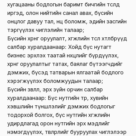
хугацааны бодлогын баримт бичгийн төсөлд
иргэд, олон нийтийн санал авах, бүсийн
онцлог давуу тал, нөөц боломж, эдийн засгийн
тэргүүлэх чиглэлийн талаар;
Бүсийн хөрөнгө оруулалт, хөгжлийн төсөл хөтөлбөрүүд
салбар хуралдаанаар: Хойд бүс нутагт
бизнес эрхлэх таатай нөхцөлийг бүрдүүлэх,
хөрөнгө оруулалтыг татах, баялаг бүтээгчдийг
дэмжих, бүсэд татварын ялгаатай бодлого
хэрэгжүүлэх боломжуудын талаар;
Бүсийн зөвлөл, эрх зүйн орчин салбар
хуралдаанаар: Бүс нутгийн төр, хувийн
хэвшлийн түншлэлийг дэмжих бодлогыг
тодорхой болгох, бүс нутгийн хөгжлийн
удирдлагад орон нутгийн эрх мэдлийг
нэмэгдүүлэх, төвлөрлийг бууруулах чиглэлээр