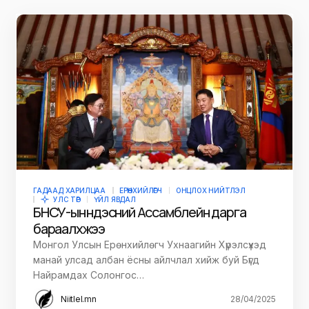
ГАДААД ХАРИЛЦАА
ЕРӨНХИЙЛӨГЧ
ОНЦЛОХ НИЙТЛЭЛ
УЛС ТӨР
ҮЙЛ ЯВДАЛ
БНСУ-ын Үндэсний Ассамблейн дарга
бараалхжээ
Монгол Улсын Ерөнхийлөгч Ухнаагийн Хүрэлсүхэд
манай улсад албан ёсны айлчлал хийж буй Бүгд
Найрамдах Солонгос…
Niitlel.mn
28/04/2025