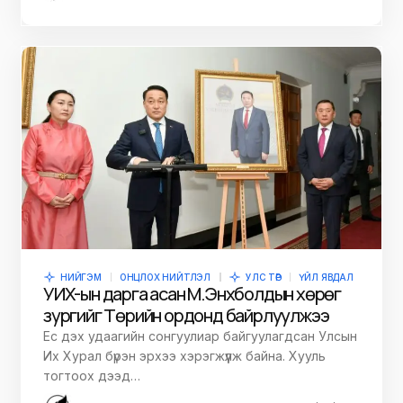
НИЙГЭМ
ОНЦЛОХ НИЙТЛЭЛ
УЛС ТӨР
ҮЙЛ ЯВДАЛ
УИХ-ын дарга асан М.Энхболдын хөрөг
зургийг Төрийн ордонд байрлуулжээ
Ес дэх удаагийн сонгуулиар байгуулагдсан Улсын
Их Хурал бүрэн эрхээ хэрэгжүүлж байна. Хууль
тогтоох дээд…