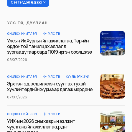
Сэтгэгдэл үлдээх
УЛС ТӨР, ДУУЛИАН
Таны имэйл хаягийг нийтлэхгүй.
ОНЦЛОХ НИЙТЛЭЛ
УЛС ТӨР
Шаардлагатай талбаруудыг
*
гэж
Улсын Их Хурлын үйл ажиллагаа, Төрийн
тэмдэглэсэн
ордонтой танилцах аялалд
зургаадугаар сард 11019 иргэн оролцжээ
Name
*
08/07/2026
ОНЦЛОХ НИЙТЛЭЛ
УЛС ТӨР
ХУУЛЬ ЭРХ ЗҮЙ
E-mail
*
Эрхтэн, эд, эс шилжүүлэн суулгах тухай
хуулийг ердийн журмаар дагаж мөрдөнө
07/07/2026
Сэтгэгдэл
*
ОНЦЛОХ НИЙТЛЭЛ
УЛС ТӨР
УИХ-ын 2026 оны хаврын ээлжит
чуулганы үйл ажиллагаа, үр дүнг