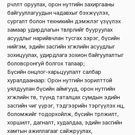
өөрчлөлт оруулах, орон нутгийн захиргааны
байгууллагуудын чадавхыг бэхжүүлэх,
сургалт болон техникийн дэмжлэг үзүүлэх
замаар удирдлагын төвлөрлийг бууруулах
асуудлыг нарийвчлан тусгах зэрэг, бүсийн
нийгэм, эдийн засгийн хөгжлийн асуудлыг
зохицуулах, удирдлага зохион байгуулалтыг
боловсронгуй болгох талаар;
Бүсийн онцлог-харьцуулалт салбар
хуралдаанаар: Орон нутгийн зорилттой
уялдуулан бүсийн аймгууд, орон нутгийн
хөгжлийн төв, түүнд таталцах сумдын эдийн
засгийн чиг үүрэг, тэдгээрийн тэргүүлэх нөөц,
боломжийг тодорхойлж, бүсийн төрөлжилт,
хоршилт, дагналт, худалдаа, эдийн засгийн
хамтын ажиллагааг сайжруулах,