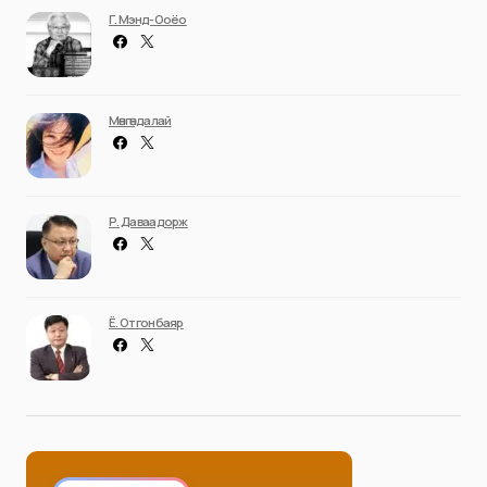
Г. Мэнд-Ооёо
Мөнгөндалай
Р. Даваадорж
Ё. Отгонбаяр