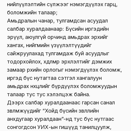
нийлүүлэлтийн сүлжээг нэмэгдүүлэх гарц,
боломжийн талаар;
Амьдралын чанар, тулгамдсан асуудал
салбар хуралдаанаар: Бүсийн иргэдийн
эрүүл, аюулгүй орчинд амьдрах эрхийг
хангах, нийгмийн үзүүлэлтүүдийг
сайжруулахад тулгамдаж буй асуудлыг
тодорхойлох, хөдөлмөр эрхлэлтийг дэмжих
замаар өрхийн орлогыг нэмэгдүүлэх боломж,
иргэд бүс нутагтаа сэтгэл хангалуун
амьдрах нөхцлийг бүрдүүлэх боломжуудын
талаар тус тус хэлэлцэж байна.
Дээрх салбар хуралдаанаас гарсан санал
зөвлөмжүүдийг “Хойд бүсийн зөвлөлийн
анхдугаар хуралдаан”-нд тус бүс нутгаас
сонгогдсон УИХ-ын гишүүд танилцуулж,