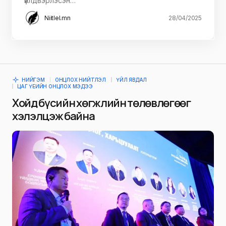
үйлдвэрлэсэн…
Niitlel.mn
28/04/2025
НИЙГЭМ
ОНЦЛОХ НИЙТЛЭЛ
ҮЙЛ ЯВДАЛ
ЦАГ ҮЕИЙН ОНЦЛОХ МЭДЭЭ
Хойд бүсийн хөгжлийн төлөвлөгөөг
хэлэлцэж байна