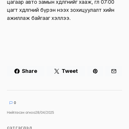
цагаар авто замын хөдөлгөөнийг хааж, өглөө 07:00
цагт хөдөлгөөний бүрэн нээх зохицуулалт хийн
ажиллаж байгааг хэллээ.
Share
Tweet
0
Нийтлэсэн огноо
28/04/2025
СЭТГЭГДЭЛ