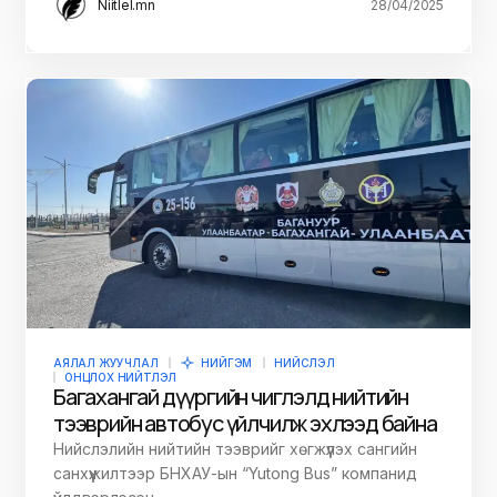
Niitlel.mn
28/04/2025
АЯЛАЛ ЖУУЧЛАЛ
НИЙГЭМ
НИЙСЛЭЛ
ОНЦЛОХ НИЙТЛЭЛ
Багахангай дүүргийн чиглэлд нийтийн
тээврийн автобус үйлчилж эхлээд байна
Нийслэлийн нийтийн тээврийг хөгжүүлэх сангийн
санхүүжилтээр БНХАУ-ын “Yutong Bus” компанид