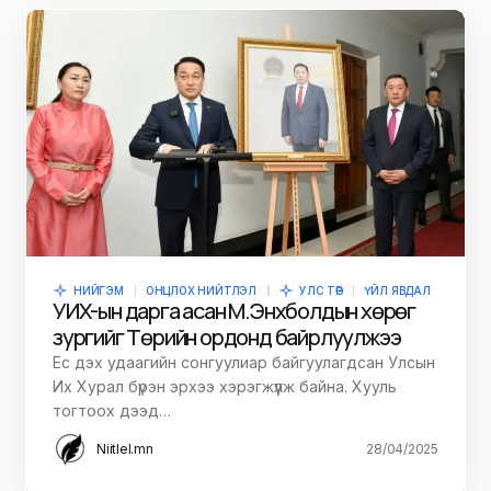
НИЙГЭМ
ОНЦЛОХ НИЙТЛЭЛ
УЛС ТӨР
ҮЙЛ ЯВДАЛ
УИХ-ын дарга асан М.Энхболдын хөрөг
зургийг Төрийн ордонд байрлуулжээ
Ес дэх удаагийн сонгуулиар байгуулагдсан Улсын
Их Хурал бүрэн эрхээ хэрэгжүүлж байна. Хууль
тогтоох дээд…
Niitlel.mn
28/04/2025