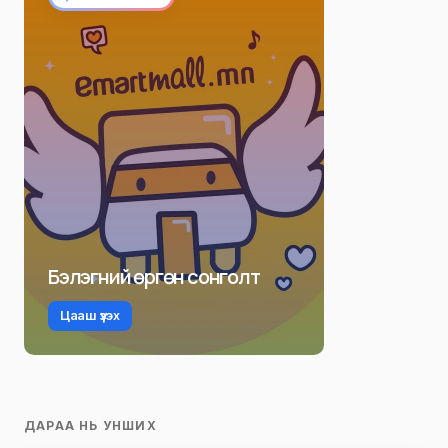
Бэлэгний өргөн сонголт
Цааш үзэх
ДАРАА НЬ УНШИХ