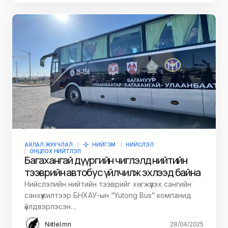
АЯЛАЛ ЖУУЧЛАЛ
НИЙГЭМ
НИЙСЛЭЛ
ОНЦЛОХ НИЙТЛЭЛ
Багахангай дүүргийн чиглэлд нийтийн
тээврийн автобус үйлчилж эхлээд байна
Нийслэлийн нийтийн тээврийг хөгжүүлэх сангийн
санхүүжилтээр БНХАУ-ын “Yutong Bus” компанид
үйлдвэрлэсэн…
Niitlel.mn
28/04/2025