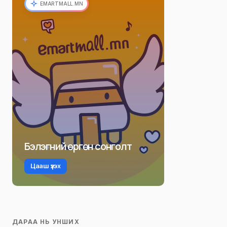
EMARTMALL.MN
Бэлэгний өргөн сонголт
Цааш үзэх
ДАРАА НЬ УНШИХ