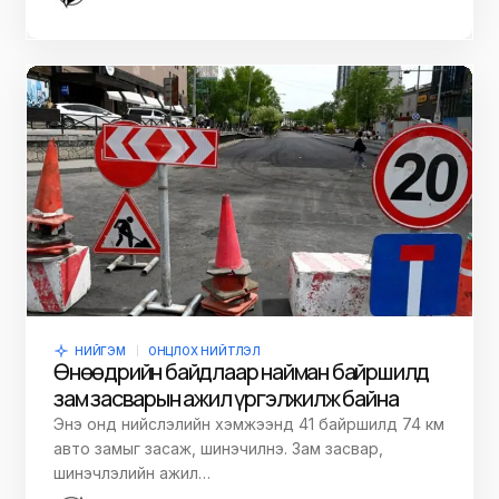
НИЙГЭМ
ОНЦЛОХ НИЙТЛЭЛ
Өнөөдрийн байдлаар найман байршилд
зам засварын ажил үргэлжилж байна
Энэ онд нийслэлийн хэмжээнд 41 байршилд 74 км
авто замыг засаж, шинэчилнэ. Зам засвар,
шинэчлэлийн ажил…