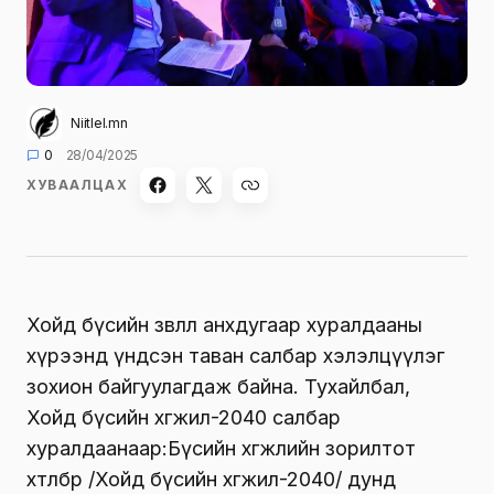
Niitlel.mn
0
28/04/2025
ХУВААЛЦАХ
Хойд бүсийн зөвлөл анхдугаар хуралдааны
хүрээнд үндсэн таван салбар хэлэлцүүлэг
зохион байгуулагдаж байна. Тухайлбал,
Хойд бүсийн хөгжил-2040 салбар
хуралдаанаар:Бүсийн хөгжлийн зорилтот
хөтөлбөр /Хойд бүсийн хөгжил-2040/ дунд