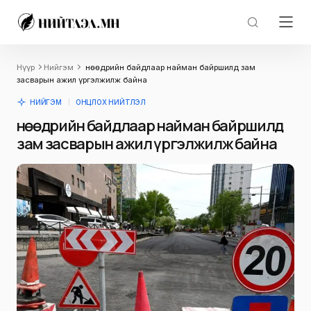
Нүүр
Нийгэм
Өнөөдрийн байдлаар найман байршилд зам
засварын ажил үргэлжилж байна
НИЙГЭМ
ОНЦЛОХ НИЙТЛЭЛ
Өнөөдрийн байдлаар найман байршилд
зам засварын ажил үргэлжилж байна