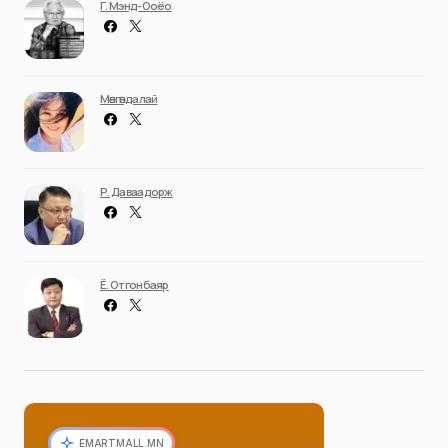
Г. Мэнд-Ооёо
Мөнгөндалай
Р. Даваадорж
Ё. Отгонбаяр
EMARTMALL.MN