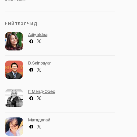
НИЙТЛЭЛЧИД
Adiya Idea
D. Sainbayar
Г. Мэнд-Ооёо
Мөнгөндалай