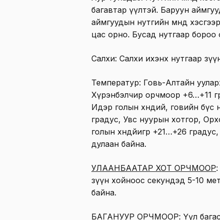
багавтар үүлтэй. Баруун аймгуу
аймгуудын нутгийн өмнөд хэсгээ
цас орно. Бусад нутгаар бороо 
Салхи: Салхи ихэнх нутгаар зүү
Температур: Говь-Алтайн ууларх
Хүрэнбэлчир орчмоор +6…+11 гр
Идэр голын хөндий, говийн бүс н
градус, Увс нуурын хотгор, Орх
голын хөндйигөөр +21…+26 градус
дулаан байна.
УЛААНБААТАР ХОТ ОРЧМООР
зүүн хойноос секундэд 5-10 метр
байна.
БАГАНУУР ОРЧМООР
: Үүл бага