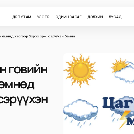
ӨДӨР ТУТАМ
УЛС ТӨР
ЭДИЙН ЗАСАГ
ДЭЛХИЙ
БУСАД
н өмнөд хэсгээр бороо орж, сэрүүхэн байна
он говийн
 өмнөд
 сэрүүхэн