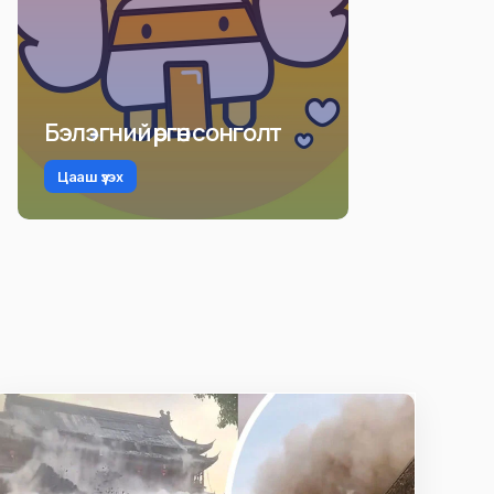
Бэлэгний өргөн сонголт
Цааш үзэх