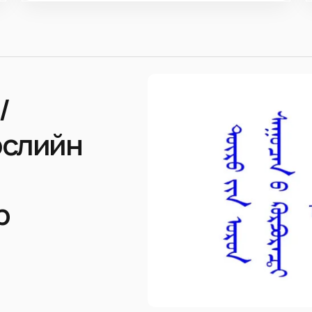
/
өслийн
р