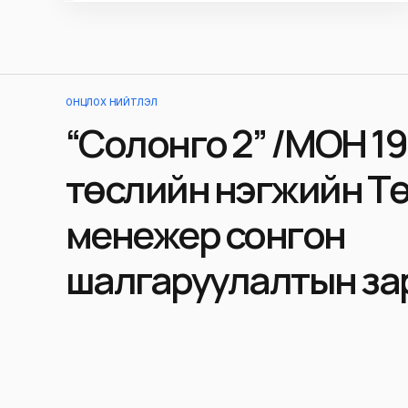
ОНЦЛОХ НИЙТЛЭЛ
“Солонго 2” /МОН 19
төслийн нэгжийн Т
менежер сонгон
шалгаруулалтын за