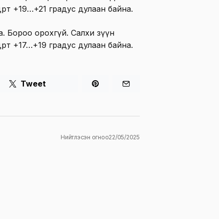
ртөө +19…+21 градус дулаан байна.
на. Бороо орохгүй. Салхи зүүн
ртөө +17…+19 градус дулаан байна.
Tweet
Нийтлэсэн огноо
22/05/2025