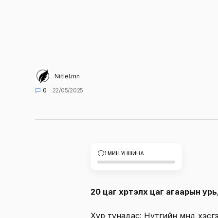
Niitlel.mn
0
22/05/2025
1 МИН УНШИНА
20 цаг хүртэлх цаг агаарын ур
Хур тунадас: Нутгийн өмнөд хэсг