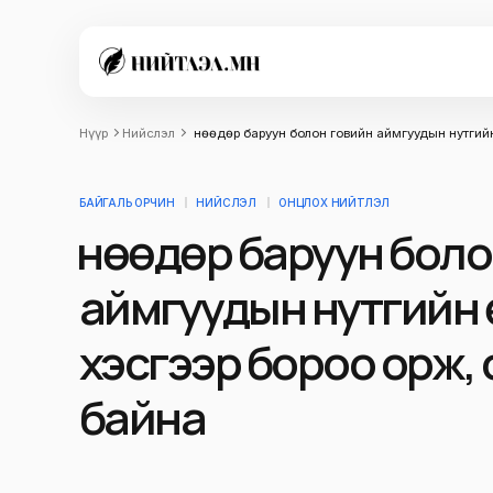
Нүүр
Нийслэл
Өнөөдөр баруун болон говийн аймгуудын нутгий
БАЙГАЛЬ ОРЧИН
НИЙСЛЭЛ
ОНЦЛОХ НИЙТЛЭЛ
Өнөөдөр баруун бол
аймгуудын нутгийн
хэсгээр бороо орж,
байна