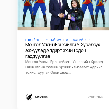
ЕРӨНХИЙЛӨГЧ
НИЙГЭМ
ОНЦЛОХ НИЙТЛЭЛ
Монгол Улсын Ерөнхийлөгч У.Хүрэлсүх
ээжүүдэд Алдарт эхийн одон
гардууллаа
Монгол Улсын Ерөнхийлөгч Ухнаагийн Хүрэлсүх
Олон улсын хүүхдийн эрхийг хамгаалах өдрийг
тохиолдуулан Олон хүүхэд…
Niitlel.mn
22/05/2025