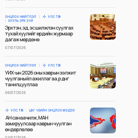
ОНЦЛОХ НИЙТЛЭЛ
УЛС ТӨР
ХУУЛЬ ЭРХ ЗҮЙ
Эрхтэн, эд, эс шилжүүлэн суулгах
тухай хуулийг ердийн журмаар
дагаж мөрдөнө
07/07/2026
ОНЦЛОХ НИЙТЛЭЛ
УЛС ТӨР
УИХ-ын 2026 оны хаврын ээлжит
чуулганы үйл ажиллагаа, үр дүнг
танилцууллаа
06/07/2026
УЛС ТӨР
ЦАГ ҮЕИЙН ОНЦЛОХ МЭДЭЭ
АН санаачилж, МАН
замхруулсаар хаврын чуулган
өндөрлөлөө
03/07/2026