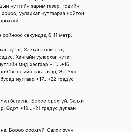
дын нутгийн зарим газар, говийн
р бороо, уулархаг нутгаараа нойтон
орохгүй.
н хойноос секундэд 6-11 метр.
аг нутаг, Завхан голын эх,
адус, Хангайн уулархаг нутаг,
утгийн өмнөд хэсгээр +11…+16
он-Сэлэнгийн сав газар, Эг, Үүр
, бусад нутгаар +17…+22 градус
: Үүл багасна. Бороо орохгүй. Салхи
. Өдөртөө +19…+21 градус дулаан
сна. Бороо орохгүй. Салхи зүүн