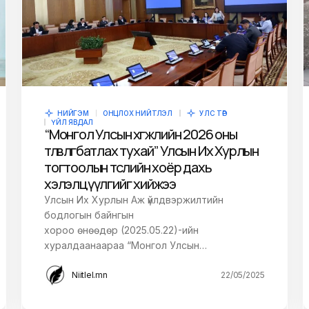
НИЙГЭМ
ОНЦЛОХ НИЙТЛЭЛ
УЛС ТӨР
ҮЙЛ ЯВДАЛ
“Монгол Улсын хөгжлийн 2026 оны
төлөвлөгөө батлах тухай” Улсын Их Хурлын
тогтоолын төслийн хоёр дахь
хэлэлцүүлгийг хийжээ
Улсын Их Хурлын Аж үйлдвэржилтийн
бодлогын байнгын
хороо өнөөдөр (2025.05.22)-ийн
хуралдаанаараа “Монгол Улсын…
Niitlel.mn
22/05/2025