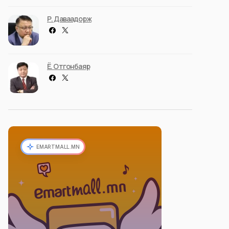
Р. Даваадорж
Ё. Отгонбаяр
EMARTMALL.MN