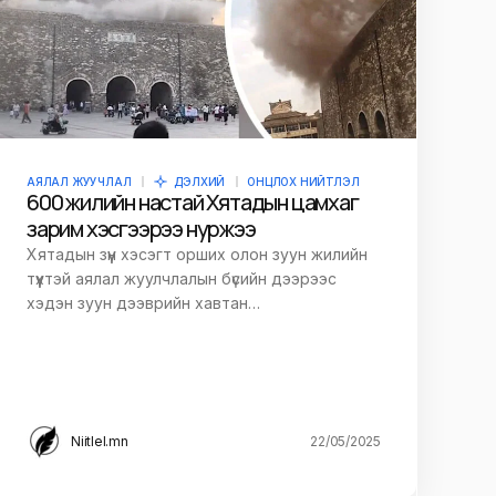
АЯЛАЛ ЖУУЧЛАЛ
ДЭЛХИЙ
ОНЦЛОХ НИЙТЛЭЛ
600 жилийн настай Хятадын цамхаг
зарим хэсгээрээ нуржээ
Хятадын зүүн хэсэгт орших олон зуун жилийн
түүхтэй аялал жуулчлалын бүсийн дээрээс
хэдэн зуун дээврийн хавтан…
Niitlel.mn
22/05/2025