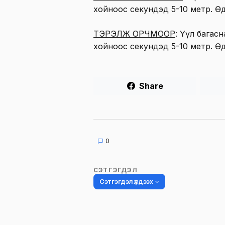
хойноос секундэд 5-10 метр. Өдө
ТЭРЭЛЖ ОРЧМООР
: Үүл багас
хойноос секундэд 5-10 метр. Өдө
Share
0
СЭТГЭГДЭЛ
Сэтгэгдэл үлдээх