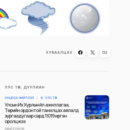
ХУВААЛЦАХ
УЛС ТӨР, ДУУЛИАН
ОНЦЛОХ НИЙТЛЭЛ
УЛС ТӨР
Улсын Их Хурлын үйл ажиллагаа,
Төрийн ордонтой танилцах аялалд
зургаадугаар сард 11019 иргэн
оролцжээ
08/07/2026