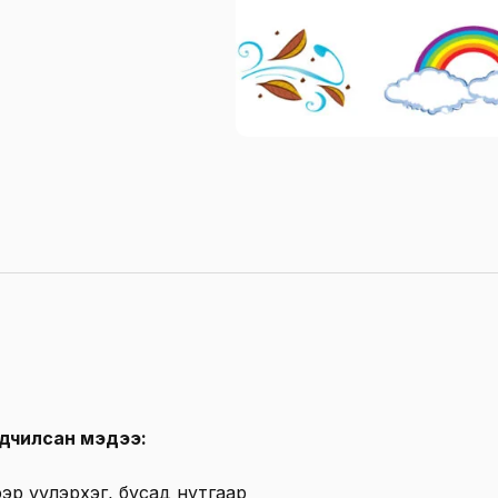
ьдчилсан мэдээ:
ээр үүлэрхэг, бусад нутгаар