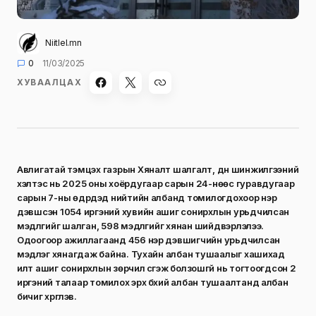
Niitlel.mn
0
11/03/2025
ХУВААЛЦАХ
Авлигатай тэмцэх газрын Хяналт шалгалт, дүн шинжилгээний
хэлтэс нь 2025 оны хоёрдугаар сарын 24-нөөс гуравдугаар
сарын 7-ны өдрүүдэд нийтийн албанд томилогдохоор нэр
дэвшсэн 1054 иргэний хувийн ашиг сонирхлын урьдчилсан
мэдүүлгийг шалган, 598 мэдүүлгийг хянан шийдвэрлэлээ.
Одоогоор ажиллагаанд 456 нэр дэвшигчийн урьдчилсан
мэдүүлэг хянагдаж байна. Тухайн албан тушаалыг хашихад
илт ашиг сонирхлын зөрчил үүсгэж болзошгүй нь тогтоогдсон 2
иргэний талаар томилох эрх бүхий албан тушаалтанд албан
бичиг хүргүүлэв.