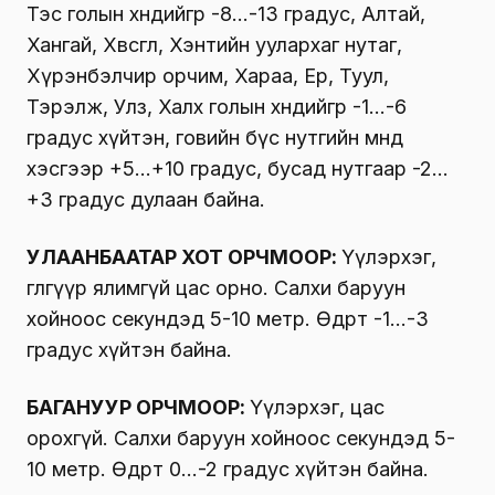
Тэс голын хөндийгөөр -8…-13 градус, Алтай,
Хангай, Хөвсгөл, Хэнтийн уулархаг нутаг,
Хүрэнбэлчир орчим, Хараа, Ерөө, Туул,
Тэрэлж, Улз, Халх голын хөндийгөөр -1…-6
градус хүйтэн, говийн бүс нутгийн өмнөд
хэсгээр +5…+10 градус, бусад нутгаар -2…
+3 градус дулаан байна.
УЛААНБААТАР ХОТ ОРЧМООР:
Үүлэрхэг,
өглөөгүүр ялимгүй цас орно. Салхи баруун
хойноос секундэд 5-10 метр. Өдөртөө -1…-3
градус хүйтэн байна.
БАГАНУУР ОРЧМООР:
Үүлэрхэг, цас
орохгүй. Салхи баруун хойноос секундэд 5-
10 метр. Өдөртөө 0…-2 градус хүйтэн байна.