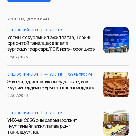
УЛС ТӨР, ДУУЛИАН
Таны имэйл хаягийг нийтлэхгүй.
ОНЦЛОХ НИЙТЛЭЛ
УЛС ТӨР
Шаардлагатай талбаруудыг
*
гэж
Улсын Их Хурлын үйл ажиллагаа, Төрийн
тэмдэглэсэн
ордонтой танилцах аялалд
зургаадугаар сард 11019 иргэн оролцжээ
Name
*
08/07/2026
ОНЦЛОХ НИЙТЛЭЛ
УЛС ТӨР
ХУУЛЬ ЭРХ ЗҮЙ
E-mail
*
Эрхтэн, эд, эс шилжүүлэн суулгах тухай
хуулийг ердийн журмаар дагаж мөрдөнө
07/07/2026
Сэтгэгдэл
*
ОНЦЛОХ НИЙТЛЭЛ
УЛС ТӨР
УИХ-ын 2026 оны хаврын ээлжит
чуулганы үйл ажиллагаа, үр дүнг
танилцууллаа