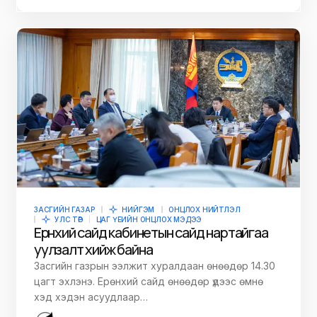
ЗАСГИЙН ГАЗАР
НИЙГЭМ
ОНЦЛОХ НИЙТЛЭЛ
УЛС ТӨР
ЦАГ ҮЕИЙН ОНЦЛОХ МЭДЭЭ
Ерөнхий сайд кабинетын сайд нартайгаа
уулзалт хийж байна
Засгийн газрын ээлжит хуралдаан өнөөдөр 14.30
цагт эхлэнэ. Ерөнхий сайд өнөөдөр үдээс өмнө
хэд хэдэн асуудлаар…