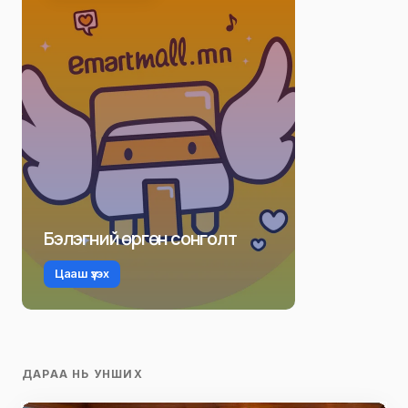
Бэлэгний өргөн сонголт
Цааш үзэх
ДАРАА НЬ УНШИХ