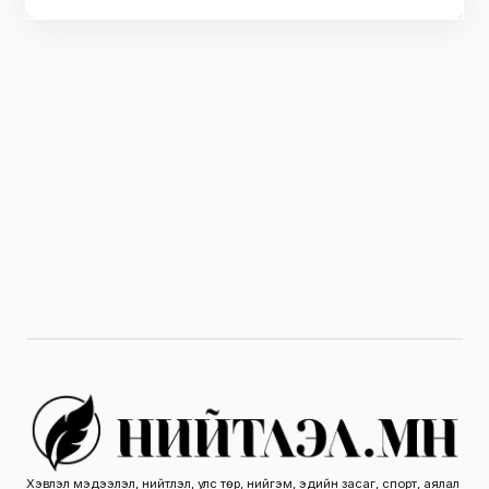
Хэвлэл мэдээлэл, нийтлэл, улс төр, нийгэм, эдийн засаг, спорт, аялал