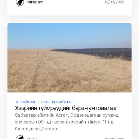
Niitlel.mn
12/03/2025
НИЙГЭМ
ОНЦЛОХ НИЙТЛЭЛ
Хээрийн түймрүүдийг бүрэн унтраалаа
Сүхбаатар аймгийн Асгат, Эрдэнэцагаан суманд
энэ сарын 09-нд гарсан хээрийн түймэр, 11-нд
бүртгэгдсэн Дорнод…