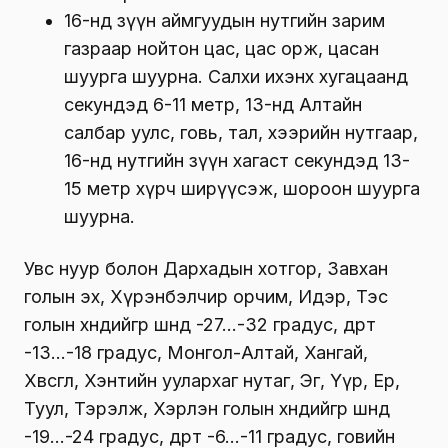
16-нд зүүн аймгуудын нутгийн зарим
газраар нойтон цас, цас орж, цасан
шуурга шуурна. Салхи ихэнх хугацаанд
секундэд 6-11 метр, 13-нд Алтайн
салбар уулс, говь, тал, хээрийн нутгаар,
16-нд нутгийн зүүн хагаст секундэд 13-
15 метр хүрч ширүүсэж, шороон шуурга
шуурна.
Увс нуур болон Дархадын хотгор, Завхан
голын эх, Хүрэнбэлчир орчим, Идэр, Тэс
голын хөндийгөөр шөнөдөө -27…-32 градус, өдөртөө
-13…-18 градус, Монгол-Алтай, Хангай,
Хөвсгөл, Хэнтийн уулархаг нутаг, Эг, Үүр, Ерөө,
Туул, Тэрэлж, Хэрлэн голын хөндийгөөр шөнөдөө
-19…-24 градус, өдөртөө -6…-11 градус, говийн