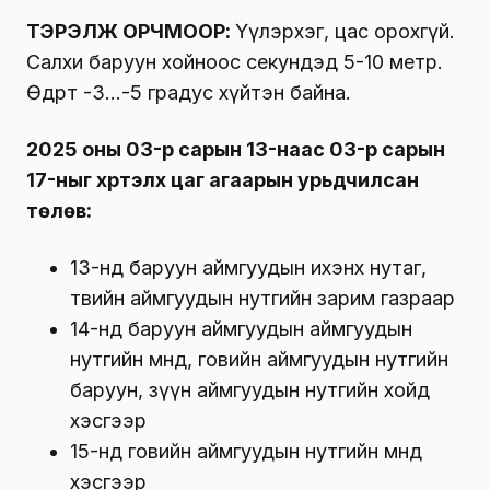
ТЭРЭЛЖ ОРЧМООР:
Үүлэрхэг, цас орохгүй.
Салхи баруун хойноос секундэд 5-10 метр.
Өдөртөө -3…-5 градус хүйтэн байна.
2025 оны 03-р сарын 13-наас 03-р сарын
17-ныг хүртэлх цаг агаарын урьдчилсан
төлөв:
13-нд баруун аймгуудын ихэнх нутаг,
төвийн аймгуудын нутгийн зарим газраар
14-нд баруун аймгуудын аймгуудын
нутгийн өмнөд, говийн аймгуудын нутгийн
баруун, зүүн аймгуудын нутгийн хойд
хэсгээр
15-нд говийн аймгуудын нутгийн өмнөд
хэсгээр