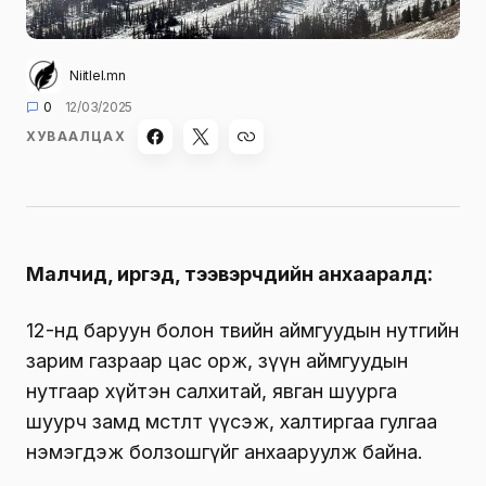
Niitlel.mn
0
12/03/2025
ХУВААЛЦАХ
Малчид, иргэд, тээвэрчдийн анхааралд:
12-нд баруун болон төвийн аймгуудын нутгийн
зарим газраар цас орж, зүүн аймгуудын
нутгаар хүйтэн салхитай, явган шуурга
шуурч замд мөстөлт үүсэж, халтиргаа гулгаа
нэмэгдэж болзошгүйг анхааруулж байна.