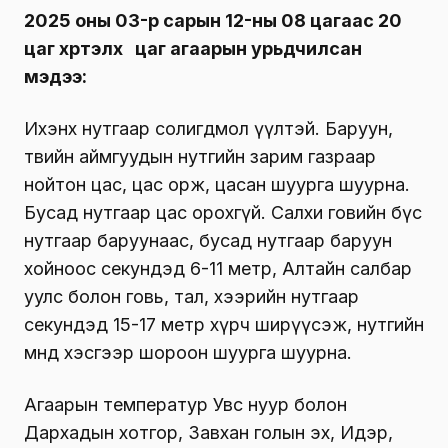
2025 оны 03-р сарын 12-ны 08 цагаас 20
цаг хүртэлх цаг агаарын урьдчилсан
мэдээ:
Ихэнх нутгаар солигдмол үүлтэй. Баруун,
төвийн аймгуудын нутгийн зарим газраар
нойтон цас, цас орж, цасан шуурга шуурна.
Бусад нутгаар цас орохгүй. Салхи говийн бүс
нутгаар баруунаас, бусад нутгаар баруун
хойноос секундэд 6-11 метр, Алтайн салбар
уулс болон говь, тал, хээрийн нутгаар
секундэд 15-17 метр хүрч ширүүсэж, нутгийн
өмнөд хэсгээр шороон шуурга шуурна.
Агаарын температур Увс нуур болон
Дархадын хотгор, Завхан голын эх, Идэр,