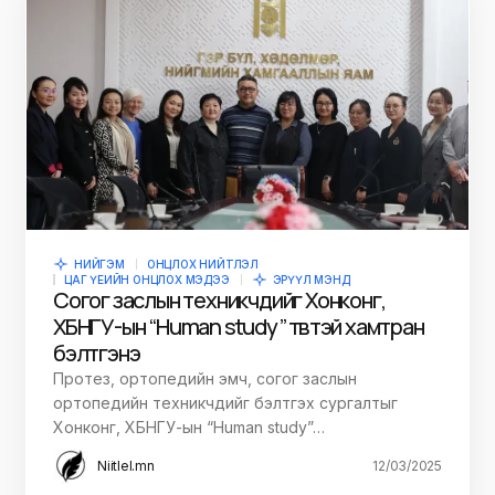
НИЙГЭМ
ОНЦЛОХ НИЙТЛЭЛ
ЦАГ ҮЕИЙН ОНЦЛОХ МЭДЭЭ
ЭРҮҮЛ МЭНД
Согог заслын техникчдийг Хонконг,
ХБНГУ-ын “Human study” төвтэй хамтран
бэлтгэнэ
Протез, ортопедийн эмч, согог заслын
ортопедийн техникчдийг бэлтгэх сургалтыг
Хонконг, ХБНГУ-ын “Human study”…
Niitlel.mn
12/03/2025