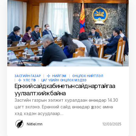
ЗАСГИЙН ГАЗАР
НИЙГЭМ
ОНЦЛОХ НИЙТЛЭЛ
УЛС ТӨР
ЦАГ ҮЕИЙН ОНЦЛОХ МЭДЭЭ
Ерөнхий сайд кабинетын сайд нартайгаа
уулзалт хийж байна
Засгийн газрын ээлжит хуралдаан өнөөдөр 14.30
цагт эхлэнэ. Ерөнхий сайд өнөөдөр үдээс өмнө
хэд хэдэн асуудлаар…
Niitlel.mn
12/03/2025