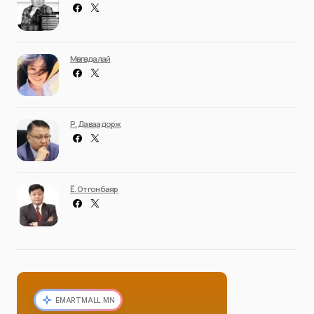
Мөнгөндалай
Р. Даваадорж
Ё. Отгонбаяр
EMARTMALL.MN