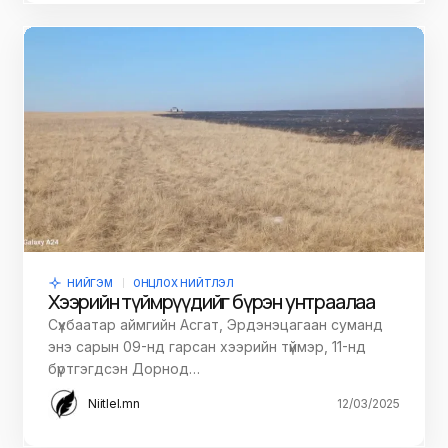
НИЙГЭМ
ОНЦЛОХ НИЙТЛЭЛ
Хээрийн түймрүүдийг бүрэн унтраалаа
Сүхбаатар аймгийн Асгат, Эрдэнэцагаан суманд
энэ сарын 09-нд гарсан хээрийн түймэр, 11-нд
бүртгэгдсэн Дорнод…
Niitlel.mn
12/03/2025