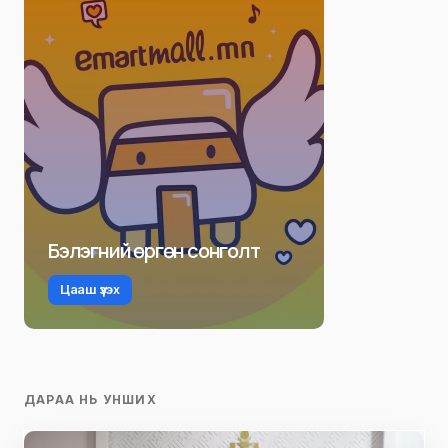
Бэлэгний өргөн сонголт
Цааш үзэх
ДАРАА НЬ УНШИХ