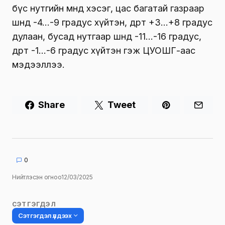
бүс нутгийн өмнөд хэсэг, цас багатай газраар
шөнөдөө -4…-9 градус хүйтэн, өдөртөө +3…+8 градус
дулаан, бусад нутгаар шөнөдөө -11…-16 градус,
өдөртөө -1…-6 градус хүйтэн гэж ЦУОШГ-аас
мэдээллээ.
Share
Tweet
0
Нийтлэсэн огноо
12/03/2025
СЭТГЭГДЭЛ
Сэтгэгдэл үлдээх