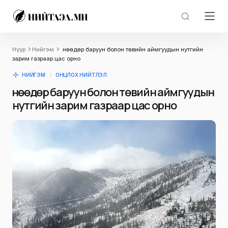
Нүүр
Нийгэм
Өнөөдөр баруун болон төвийн аймгуудын нутгийн
зарим газраар цас орно
НИЙГЭМ
ОНЦЛОХ НИЙТЛЭЛ
Өнөөдөр баруун болон төвийн аймгуудын
нутгийн зарим газраар цас орно