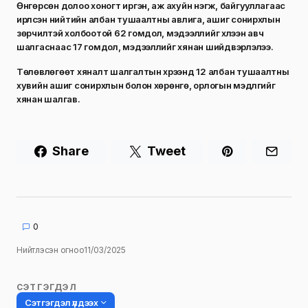
Өнгөрсөн долоо хоногт иргэн, аж ахуйн нэгж, байгууллагаас
ирүүлсэн нийтийн албан тушаалтны авлига, ашиг сонирхлын
зөрчилтэй холбоотой 62 гомдол, мэдээллийг хүлээн авч
шалгаснаас 17 гомдол, мэдээллийг хянан шийдвэрлэлээ.
Төлөвлөгөөт хяналт шалгалтын хүрээнд 12 албан тушаалтны
хувийн ашиг сонирхлын болон хөрөнгө, орлогын мэдүүлгийг
хянан шалгав.
Share
Tweet
0
Нийтлэсэн огноо
11/03/2025
СЭТГЭГДЭЛ
Сэтгэгдэл үлдээх