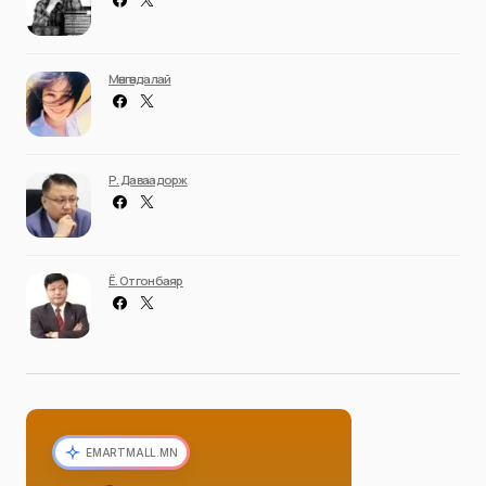
Мөнгөндалай
Р. Даваадорж
Ё. Отгонбаяр
EMARTMALL.MN