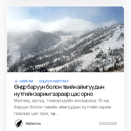
НИЙГЭМ
ОНЦЛОХ НИЙТЛЭЛ
Өнөөдөр баруун болон төвийн аймгуудын
нутгийн зарим газраар цас орно
Малчид, иргэд, тээвэрчдийн анхааралд: 12-нд
баруун болон төвийн аймгуудын нутгийн зарим
газраар цас орж, зүүн…
Niitlel.mn
12/03/2025