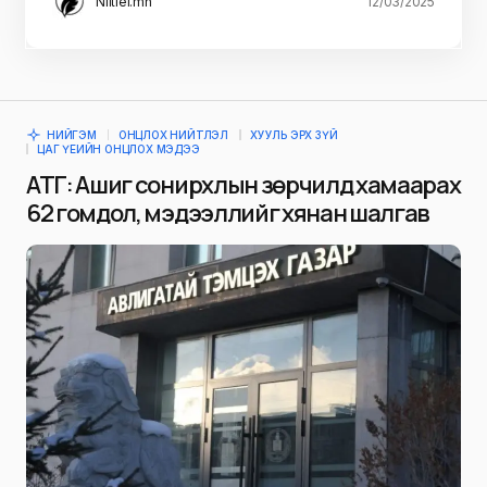
Niitlel.mn
12/03/2025
НИЙГЭМ
ОНЦЛОХ НИЙТЛЭЛ
ХУУЛЬ ЭРХ ЗҮЙ
ЦАГ ҮЕИЙН ОНЦЛОХ МЭДЭЭ
АТГ: Ашиг сонирхлын зөрчилд хамаарах
62 гомдол, мэдээллийг хянан шалгав