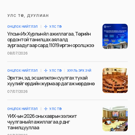
УЛС ТӨР, ДУУЛИАН
Таны имэйл хаягийг нийтлэхгүй.
ОНЦЛОХ НИЙТЛЭЛ
УЛС ТӨР
Шаардлагатай талбаруудыг
*
гэж
Улсын Их Хурлын үйл ажиллагаа, Төрийн
тэмдэглэсэн
ордонтой танилцах аялалд
зургаадугаар сард 11019 иргэн оролцжээ
Name
*
08/07/2026
ОНЦЛОХ НИЙТЛЭЛ
УЛС ТӨР
ХУУЛЬ ЭРХ ЗҮЙ
E-mail
*
Эрхтэн, эд, эс шилжүүлэн суулгах тухай
хуулийг ердийн журмаар дагаж мөрдөнө
07/07/2026
Сэтгэгдэл
*
ОНЦЛОХ НИЙТЛЭЛ
УЛС ТӨР
УИХ-ын 2026 оны хаврын ээлжит
чуулганы үйл ажиллагаа, үр дүнг
танилцууллаа