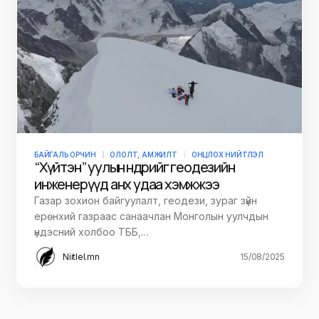
БАЙГАЛЬ ОРЧИН
ОЛОЛТ, АМЖИЛТ
ОНЦЛОХ НИЙТЛЭЛ
“Хүйтэн” уулын өндрийг геодезийн
инженерүүд анх удаа хэмжжээ
Газар зохион байгуулалт, геодези, зураг зүйн
ерөнхий газраас санаачлан Монголын уулчдын
үндэсний холбоо ТББ,…
Niitlel.mn
15/08/2025