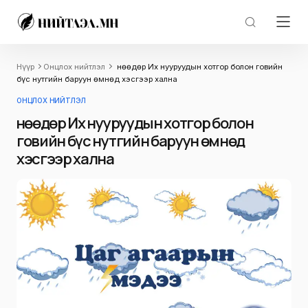
Нүүр
Онцлох нийтлэл
Өнөөдөр Их нууруудын хотгор болон говийн
бүс нутгийн баруун өмнөд хэсгээр хална
ОНЦЛОХ НИЙТЛЭЛ
Өнөөдөр Их нууруудын хотгор болон
говийн бүс нутгийн баруун өмнөд
хэсгээр хална