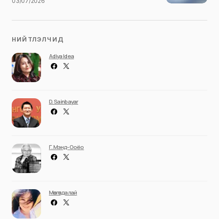
03/07/2026
НИЙТЛЭЛЧИД
Adiya Idea
D. Sainbayar
Г. Мэнд-Ооёо
Мөнгөндалай