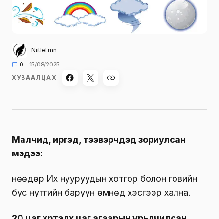
Niitlel.mn
0
15/08/2025
ХУВААЛЦАХ
Малчид, иргэд, тээвэрчдэд зориулсан
мэдээ:
Өнөөдөр Их нууруудын хотгор болон говийн
бүс нутгийн баруун өмнөд хэсгээр хална.
20 цаг хүртэлх
цаг агаарын урьдчилсан