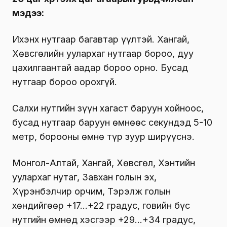
мэдээ:
Ихэнх нутгаар багавтар үүлтэй. Хангай,
Хөвсгөлийн уулархаг нутгаар бороо, дуу
цахилгаантай аадар бороо орно. Бусад
нутгаар бороо орохгүй.
Салхи нутгийн зүүн хагаст баруун хойноос,
бусад нутгаар баруун өмнөөс секундэд 5-10
метр, борооны өмнө түр зуур ширүүснэ.
Монгол-Алтай, Хангай, Хөвсгөл, Хэнтийн
уулархаг нутаг, Завхан голын эх,
Хүрэнбэлчир орчим, Тэрэлж голын
хөндийгөөр +17…+22 градус, говийн бүс
нутгийн өмнөд хэсгээр +29…+34 градус,