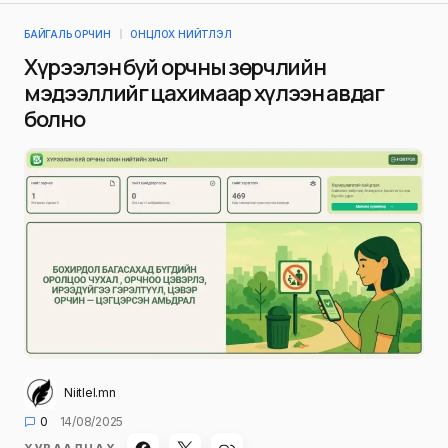
БАЙГАЛЬ ОРЧИН
ОНЦЛОХ НИЙТЛЭЛ
Хүрээлэн буй орчны зөрчлийн
мэдээллийг цахимаар хүлээн авдаг
болно
Niitlel.mn
0
14/08/2025