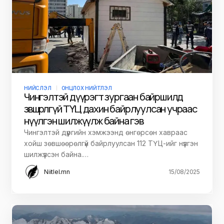
НИЙСЛЭЛ
ОНЦЛОХ НИЙТЛЭЛ
Чингэлтэй дүүрэгт зургаан байршилд
зөвшөөрөлгүй ТҮЦ дахин байрлуулсан учраас
нүүлгэн шилжүүлж байна гэв
Чингэлтэй дүүргийн хэмжээнд өнгөрсөн хавраас
хойш зөвшөөрөлгүй байрлуулсан 112 ТҮЦ-ийг нүүлгэн
шилжүүлсэн байна.…
Niitlel.mn
15/08/2025