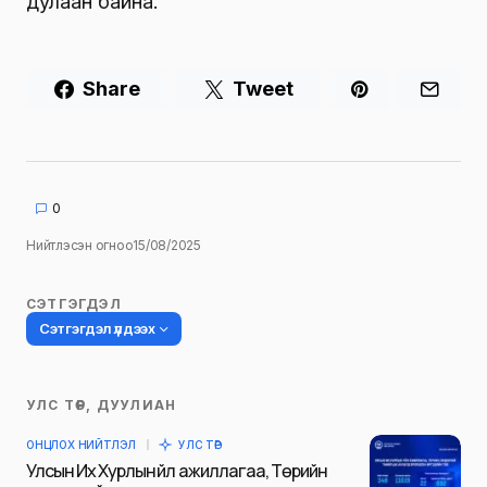
дулаан байна.
Share
Tweet
0
Нийтлэсэн огноо
15/08/2025
СЭТГЭГДЭЛ
Сэтгэгдэл үлдээх
УЛС ТӨР, ДУУЛИАН
Таны имэйл хаягийг нийтлэхгүй.
ОНЦЛОХ НИЙТЛЭЛ
УЛС ТӨР
Шаардлагатай талбаруудыг
*
гэж
Улсын Их Хурлын үйл ажиллагаа, Төрийн
тэмдэглэсэн