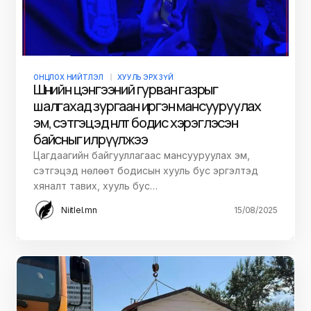
ОНЦЛОХ НИЙТЛЭЛ
ХУУЛЬ ЭРХ ЗҮЙ
Шөнийн цэнгээний гурван газрыг
шалгахад зургаан иргэн мансууруулах
эм, сэтгэцэд нөлөөт бодис хэрэглэсэн
байсныг илрүүлжээ
Цагдаагийн байгууллагаас мансууруулах эм,
сэтгэцэд нөлөөт бодисын хууль бус эргэлтэд
хяналт тавих, хууль бус…
Niitlel.mn
15/08/2025