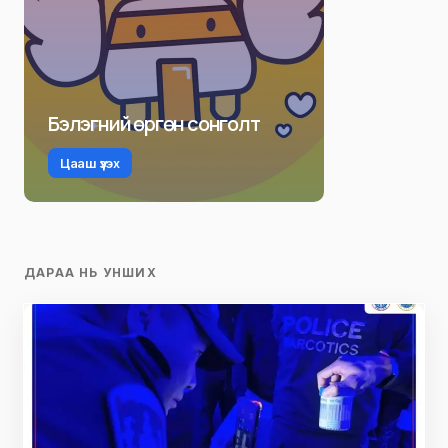
Бэлэгний өргөн сонголт
Цааш үзэх
ДАРАА НЬ УНШИХ