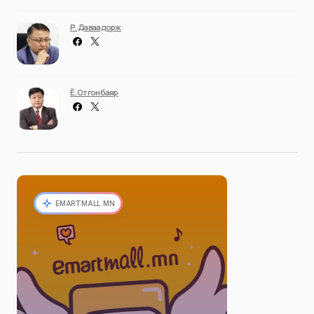
Р. Даваадорж
Ё. Отгонбаяр
EMARTMALL.MN