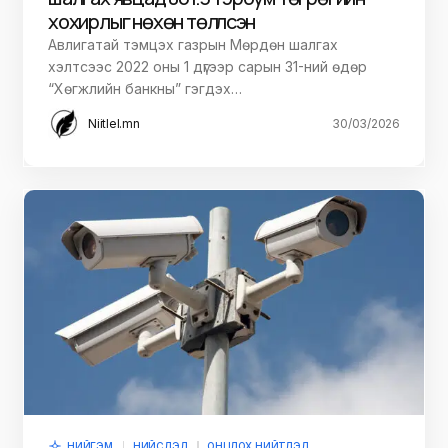
хохирлыг нөхөн төлүүлсэн
Авлигатай тэмцэх газрын Мөрдөн шалгах
хэлтсээс 2022 оны 1 дүгээр сарын 31-ний өдөр
“Хөгжлийн банкны” гэгдэх…
Niitlel.mn
30/03/2026
НИЙГЭМ
НИЙСЛЭЛ
ОНЦЛОХ НИЙТЛЭЛ