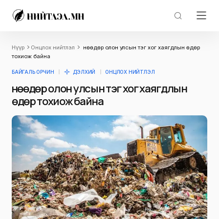
Нүүр
Онцлох нийтлэл
Өнөөдөр олон улсын тэг хог хаягдлын өдөр
тохиож байна
БАЙГАЛЬ ОРЧИН
ДЭЛХИЙ
ОНЦЛОХ НИЙТЛЭЛ
Өнөөдөр олон улсын тэг хог хаягдлын
өдөр тохиож байна