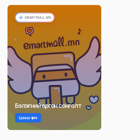
EMARTMALL.MN
Бэлэгний өргөн сонголт
Цааш үзэх