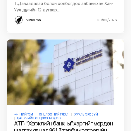
Т.Даваадалай болон холбогдох албаныхан Хан-
Уул дүүргийн 12 дугаар…
Niitlel.mn
30/03/2026
НИЙГЭМ
ОНЦЛОХ НИЙТЛЭЛ
ХУУЛЬ ЭРХ ЗҮЙ
ЦАГ ҮЕИЙН ОНЦЛОХ МЭДЭЭ
АТГ: “Хөгжлийн банкны” хэргийг мөрдөн
шалгах явцад 861.3 тэрбум төгрөгийн