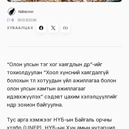
Niitlel.mn
0
30/03/2026
ХУВААЛЦАХ
“Олон улсын тэг хог хаягдлын өдөр”-ийг
тохиолдуулан “Хоол хүнсний хаягдалгүй
болохын төлөө хотуудын үйл ажиллагаа болон
олон улсын хамтын ажиллагааг
идэвхжүүлэх” сэдэвт цахим хэлэлцүүлгийг
өнөөдөр зохион байгуулна.
Тус арга хэмжээг НҮБ-ын Байгаль орчны
хөтөлбөр (UNEP), НҮБ-ын Хүн амын нутагшил,