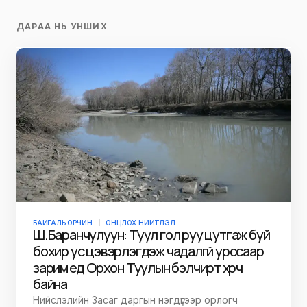
ДАРАА НЬ УНШИХ
БАЙГАЛЬ ОРЧИН
ОНЦЛОХ НИЙТЛЭЛ
Ш.Баранчулуун: Туул гол руу цутгаж буй
бохир ус цэвэрлэгдэж чадалгүй урссаар
зарим үед Орхон Туулын бэлчирт хүрч
байна
Нийслэлийн Засаг даргын нэгдүгээр орлогч