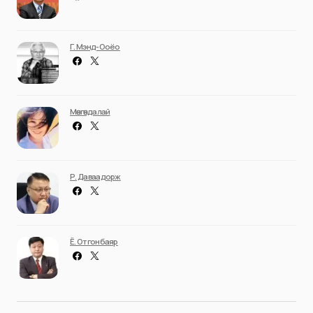
Г. Мэнд-Ооёо
Мөнгөндалай
Р. Даваадорж
Ё. Отгонбаяр