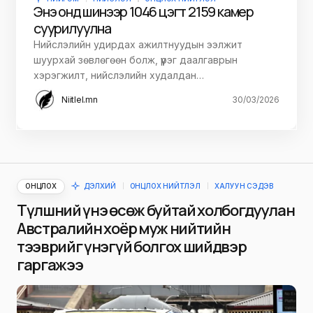
Энэ онд шинээр 1046 цэгт 2159 камер
суурилуулна
Нийслэлийн удирдах ажилтнуудын ээлжит
шуурхай зөвлөгөөн болж, үүрэг даалгаврын
хэрэгжилт, нийслэлийн худалдан…
Niitlel.mn
30/03/2026
ОНЦЛОХ
ДЭЛХИЙ
ОНЦЛОХ НИЙТЛЭЛ
ХАЛУУН СЭДЭВ
Түлшний үнэ өсөж буйтай холбогдуулан
Австралийн хоёр муж нийтийн
тээврийг үнэгүй болгох шийдвэр
гаргажээ