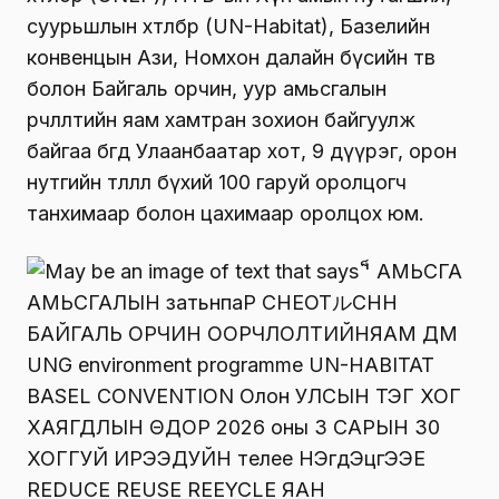
суурьшлын хөтөлбөр (UN-Habitat), Базелийн
конвенцын Ази, Номхон далайн бүсийн төв
болон Байгаль орчин, уур амьсгалын
өөрчлөлтийн яам хамтран зохион байгуулж
байгаа бөгөөд Улаанбаатар хот, 9 дүүрэг, орон
нутгийн төлөөлөл бүхий 100 гаруй оролцогч
танхимаар болон цахимаар оролцох юм.