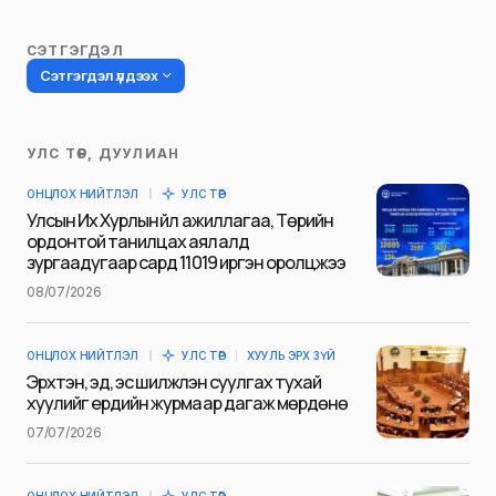
СЭТГЭГДЭЛ
Сэтгэгдэл үлдээх
УЛС ТӨР, ДУУЛИАН
Таны имэйл хаягийг нийтлэхгүй.
ОНЦЛОХ НИЙТЛЭЛ
УЛС ТӨР
Шаардлагатай талбаруудыг
*
гэж
Улсын Их Хурлын үйл ажиллагаа, Төрийн
тэмдэглэсэн
ордонтой танилцах аялалд
зургаадугаар сард 11019 иргэн оролцжээ
Name
*
08/07/2026
ОНЦЛОХ НИЙТЛЭЛ
УЛС ТӨР
ХУУЛЬ ЭРХ ЗҮЙ
E-mail
*
Эрхтэн, эд, эс шилжүүлэн суулгах тухай
хуулийг ердийн журмаар дагаж мөрдөнө
07/07/2026
Сэтгэгдэл
*
ОНЦЛОХ НИЙТЛЭЛ
УЛС ТӨР