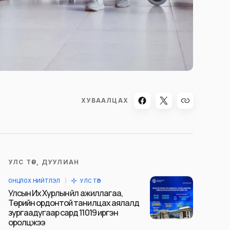
ХУВААЛЦАХ
УЛС ТӨР, ДУУЛИАН
ОНЦЛОХ НИЙТЛЭЛ
УЛС ТӨР
Улсын Их Хурлын үйл ажиллагаа,
Төрийн ордонтой танилцах аялалд
зургаадугаар сард 11019 иргэн
оролцжээ