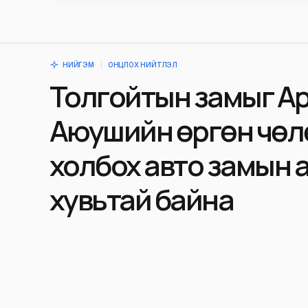
НИЙГЭМ
ОНЦЛОХ НИЙТЛЭЛ
Толгойтын замыг А
Аюушийн өргөн чөл
холбох авто замын 
хувьтай байна