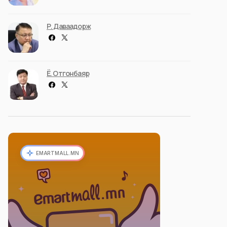
Р. Даваадорж
Ё. Отгонбаяр
EMARTMALL.MN