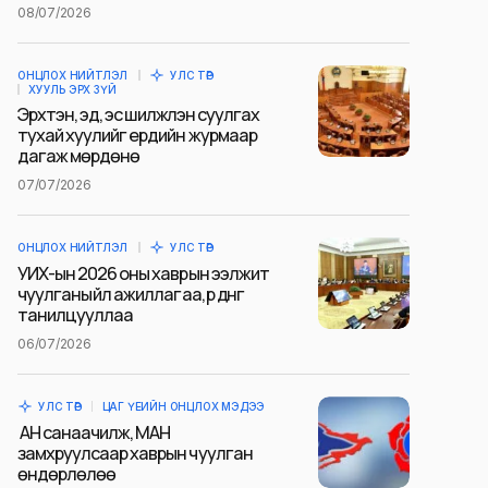
08/07/2026
ОНЦЛОХ НИЙТЛЭЛ
УЛС ТӨР
ХУУЛЬ ЭРХ ЗҮЙ
Эрхтэн, эд, эс шилжүүлэн суулгах
тухай хуулийг ердийн журмаар
дагаж мөрдөнө
07/07/2026
ОНЦЛОХ НИЙТЛЭЛ
УЛС ТӨР
УИХ-ын 2026 оны хаврын ээлжит
чуулганы үйл ажиллагаа, үр дүнг
танилцууллаа
06/07/2026
УЛС ТӨР
ЦАГ ҮЕИЙН ОНЦЛОХ МЭДЭЭ
АН санаачилж, МАН
замхруулсаар хаврын чуулган
өндөрлөлөө