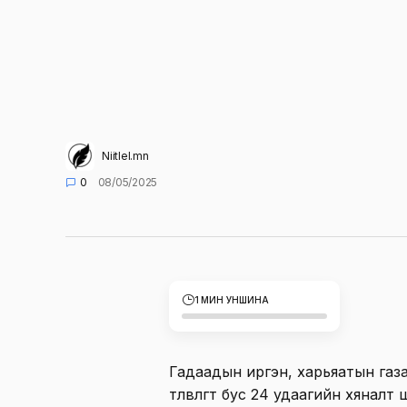
Niitlel.mn
0
08/05/2025
1 МИН УНШИНА
Гадаадын иргэн, харьяатын газар өнг
төлөвлөгөөт бус 24 удаагийн хяна