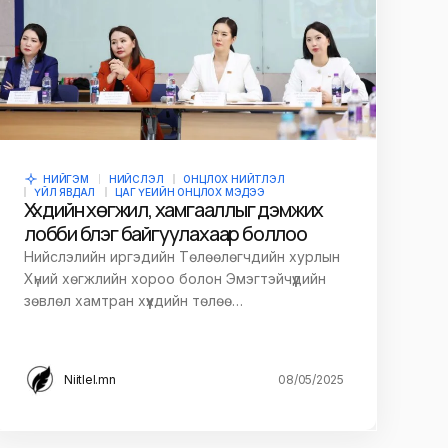
НИЙГЭМ
НИЙСЛЭЛ
ОНЦЛОХ НИЙТЛЭЛ
ҮЙЛ ЯВДАЛ
ЦАГ ҮЕИЙН ОНЦЛОХ МЭДЭЭ
Хүүхдийн хөгжил, хамгааллыг дэмжих
лобби бүлэг байгуулахаар боллоо
Нийслэлийн иргэдийн Төлөөлөгчдийн хурлын
Хүний хөгжлийн хороо болон Эмэгтэйчүүдийн
зөвлөл хамтран хүүхдийн төлөө…
Niitlel.mn
08/05/2025