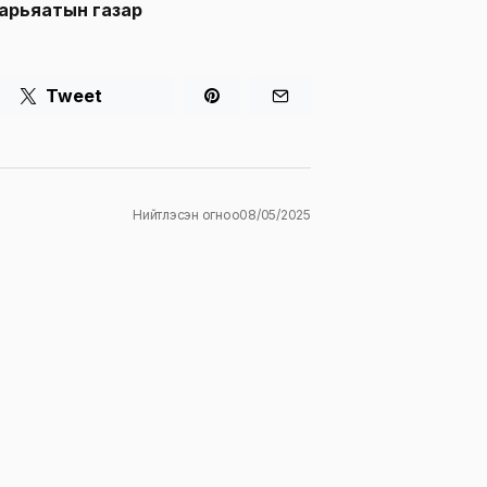
харьяатын газар
Tweet
Нийтлэсэн огноо
08/05/2025
ж