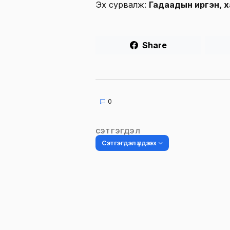
Эх сурвалж:
Гадаадын иргэн, 
Share
0
СЭТГЭГДЭЛ
Сэтгэгдэл үлдээх
Таны имэйл хаягийг нийтлэхгүй.
Шаардлагатай талбаруудыг
*
гэ
тэмдэглэсэн