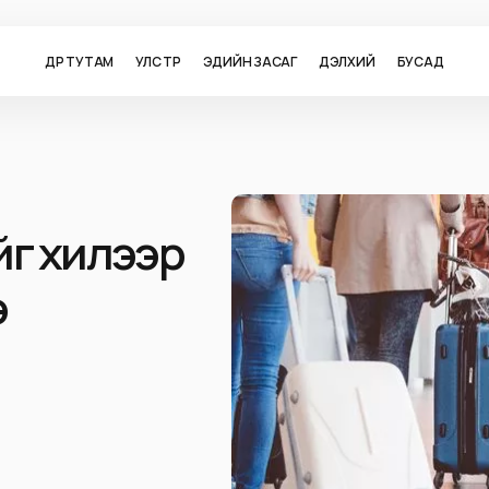
ӨДӨР ТУТАМ
УЛС ТӨР
ЭДИЙН ЗАСАГ
ДЭЛХИЙ
БУСАД
йг хилээр
э