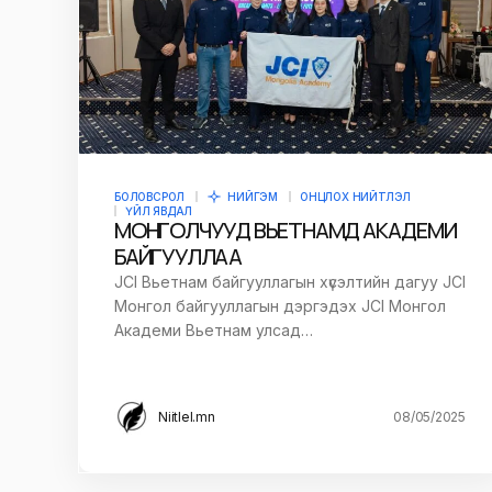
БОЛОВСРОЛ
НИЙГЭМ
ОНЦЛОХ НИЙТЛЭЛ
ҮЙЛ ЯВДАЛ
МОНГОЛЧУУД ВЬЕТНАМД АКАДЕМИ
БАЙГУУЛЛАА
JCI Вьетнам байгууллагын хүсэлтийн дагуу JCI
Монгол байгууллагын дэргэдэх JCI Монгол
Академи Вьетнам улсад…
Niitlel.mn
08/05/2025