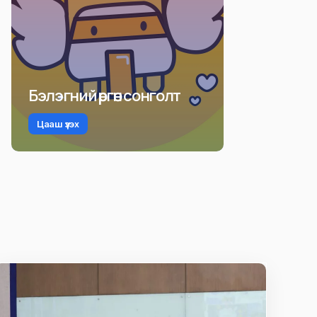
Бэлэгний өргөн сонголт
Цааш үзэх