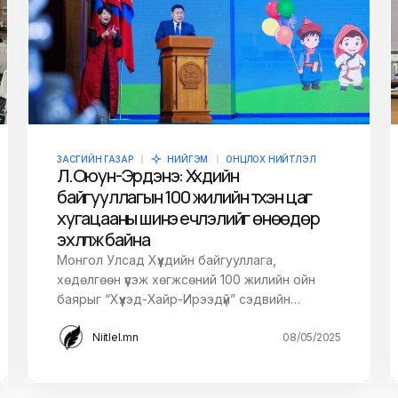
ЗАСГИЙН ГАЗАР
НИЙГЭМ
ОНЦЛОХ НИЙТЛЭЛ
Л.Оюун-Эрдэнэ: Хүүхдийн
байгууллагын 100 жилийн түүхэн цаг
хугацааны шинэ үечлэлийг өнөөдөр
эхлүүлж байна
Монгол Улсад Хүүхдийн байгууллага,
хөдөлгөөн үүсэж хөгжсөний 100 жилийн ойн
баярыг “Хүүхэд-Хайр-Ирээдүй” сэдвийн…
Niitlel.mn
08/05/2025