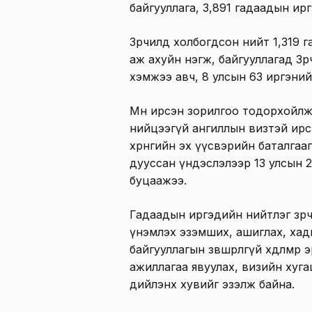
байгууллага, 3,891 гадаадын ир
Зөрчилд холбогдсон нийт 1,319 г
аж ахуйн нэгж, байгууллагад Зө
хэмжээ авч, 8 улсын 63 иргэний
Мөн ирсэн зорилгоо тодорхойлж
нийцээгүй ангиллын визтэй ирсэ
хөрөнгийн эх үүсвэрийн баталгаа
дууссан үндэслэлээр 13 улсын 2
буцаажээ.
Гадаадын иргэдийн нийтлэг зөр
үнэмлэх эзэмших, ашиглах, хадг
байгууллагын зөвшөөрөлгүй хөдөлмөр
ажиллагаа явуулах, визийн хуга
дийлэнх хувийг эзэлж байна.