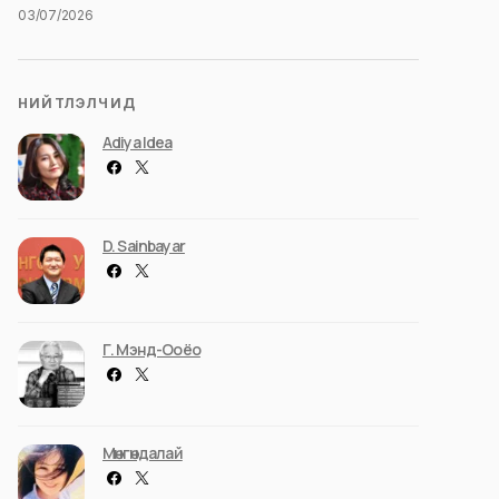
03/07/2026
НИЙТЛЭЛЧИД
Adiya Idea
D. Sainbayar
Г. Мэнд-Ооёо
Мөнгөндалай