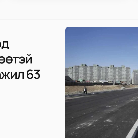
рд
өөтэй
ажил 63