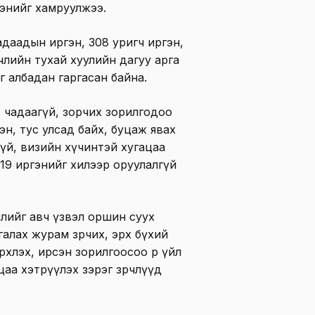
гэнийг хамруулжээ.
адаадын иргэн, 308 уригч иргэн,
рчлийн тухай хуулийн дагуу арга
г албадан гаргасан байна.
 чадаагүй, зорчих зорилгодоо
н, тус улсад байх, буцаж явах
гүй, визийн хүчинтэй хугацаа
19 иргэнийг хилээр оруулалгүй
члийг авч үзвэл оршин суух
алах журам зөрчих, эрх бүхий
 эрхлэх, ирсэн зорилгоосоо өөр үйл
цаа хэтрүүлэх зэрэг зөрчлүүд