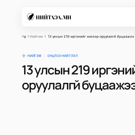
Нүүр
Нийгэм
13 улсын 219 иргэнийг хилээр оруулалгүй буцаажээ
НИЙГЭМ
ОНЦЛОХ НИЙТЛЭЛ
13 улсын 219 иргэни
оруулалгүй буцаажэ