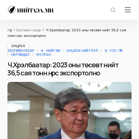
Нүүр
Засгийн газар
Ч.Хүрэлбаатар: 2023 оны төсөвт нийт 36,5 сая
тонн нүүрс экспортолно
ОНЦЛОХ
ЗАСГИЙН ГАЗАР
НИЙГЭМ
ОНЦЛОХ НИЙТЛЭЛ
УЛС ТӨР
ҮЙЛ ЯВДАЛ
ЧУУЛГАН
Ч.Хүрэлбаатар: 2023 оны төсөвт нийт
36,5 сая тонн нүүрс экспортолно