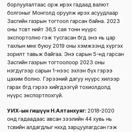
борлуулалтаас орж ирэх гадаад валют
болгоныг Монголд оруулж ирэх асуудлаар
Засгийн газрын тогтоол гарсан байна. 2023
оны төсөвт нийт 36,5 сая тонн нүүрс
экспортолно гэж тусгасан бөгөөд энэ нь цар
тахлын өмнөх буюу 2019 оны хэмжээнд хүргэх
зорилт тавьж байгаа. Энэ сарын 5-нд гарсан
Засгийн газрын тогтоолоор 2023 оны
нэгдүгээр сарын 1-нээс эхлэн бүх гэрээ
цахим болно. Гэрээний дагуу нүүрс хилээр
гарах бөгөөд гэрээ хийгдээгүй тохиолдолд
нүүрс экспортлохгүй.
УИХ-ын гишүүн Н.Алтанхуяг:
2018-2020
онд гадаадаас авсан зээлийн 44 хувь нь
төсвийн алдагдлыг нөхөхөд зарцуулагдсан гэж