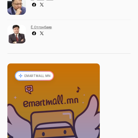
Ё. Отгонбаяр
EMARTMALL.MN