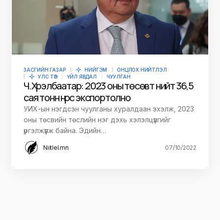
ЗАСГИЙН ГАЗАР
НИЙГЭМ
ОНЦЛОХ НИЙТЛЭЛ
УЛС ТӨР
ҮЙЛ ЯВДАЛ
ЧУУЛГАН
Ч.Хүрэлбаатар: 2023 оны төсөвт нийт 36,5
сая тонн нүүрс экспортолно
УИХ-ын нэгдсэн чуулганы хуралдаан эхэлж, 2023
оны төсвийн төслийн нэг дэхь хэлэлцүүлгийг
үргэлжүүлж байна. Эдийн…
Niitlel.mn
07/10/2022