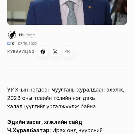
Niitlel.mn
0
07/10/2022
ХУВААЛЦАХ
УИХ-ын нэгдсэн чуулганы хуралдаан эхэлж,
2023 оны төсвийн төслийн нэг дэхь
хэлэлцүүлгийг үргэлжүүлж байна.
Эдийн засаг, хөгжлийн сайд
Ч.Хүрэлбаатар:
Ирэх онд нүүрсний