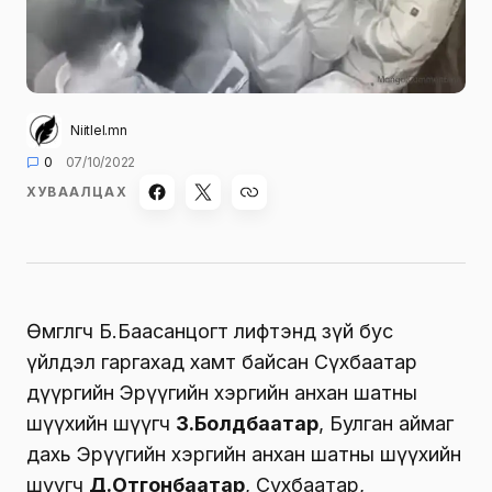
Niitlel.mn
0
07/10/2022
ХУВААЛЦАХ
Өмгөөлөгч Б.Баасанцогт лифтэнд зүй бус
үйлдэл гаргахад хамт байсан Сүхбаатар
дүүргийн Эрүүгийн хэргийн анхан шатны
шүүхийн шүүгч
З.Болдбаатар
, Булган аймаг
дахь Эрүүгийн хэргийн анхан шатны шүүхийн
шүүгч
Д.Отгонбаатар
, Сүхбаатар,