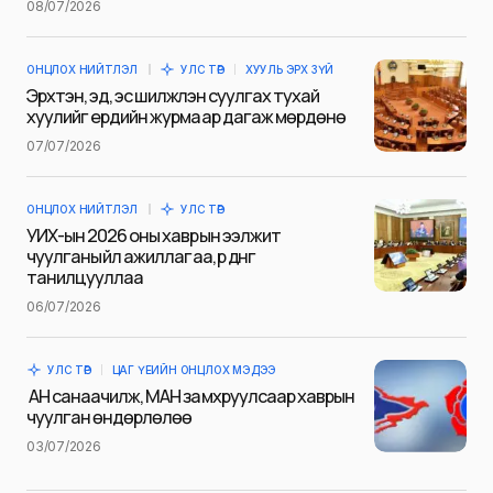
08/07/2026
ОНЦЛОХ НИЙТЛЭЛ
УЛС ТӨР
ХУУЛЬ ЭРХ ЗҮЙ
E-mail
*
Эрхтэн, эд, эс шилжүүлэн суулгах тухай
хуулийг ердийн журмаар дагаж мөрдөнө
07/07/2026
Сэтгэгдэл
*
ОНЦЛОХ НИЙТЛЭЛ
УЛС ТӨР
УИХ-ын 2026 оны хаврын ээлжит
чуулганы үйл ажиллагаа, үр дүнг
танилцууллаа
06/07/2026
Save my name and e-mail in this browser for the next
time I comment.
УЛС ТӨР
ЦАГ ҮЕИЙН ОНЦЛОХ МЭДЭЭ
Илгээх
АН санаачилж, МАН замхруулсаар хаврын
чуулган өндөрлөлөө
03/07/2026