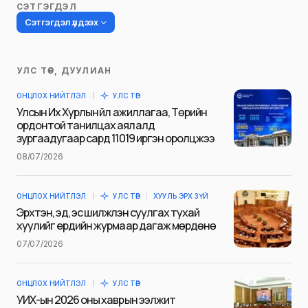
СЭТГЭГДЭЛ
Сэтгэгдэл үлдээх
УЛС ТӨР, ДУУЛИАН
Таны имэйл хаягийг нийтлэхгүй.
ОНЦЛОХ НИЙТЛЭЛ
УЛС ТӨР
Шаардлагатай талбаруудыг
*
гэж
Улсын Их Хурлын үйл ажиллагаа, Төрийн
тэмдэглэсэн
ордонтой танилцах аялалд
зургаадугаар сард 11019 иргэн оролцжээ
Name
*
08/07/2026
ОНЦЛОХ НИЙТЛЭЛ
УЛС ТӨР
ХУУЛЬ ЭРХ ЗҮЙ
E-mail
*
Эрхтэн, эд, эс шилжүүлэн суулгах тухай
хуулийг ердийн журмаар дагаж мөрдөнө
07/07/2026
Сэтгэгдэл
*
ОНЦЛОХ НИЙТЛЭЛ
УЛС ТӨР
УИХ-ын 2026 оны хаврын ээлжит