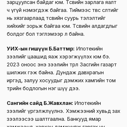
зарцуулсан байдаг юм. Төсвийн зарлага яалт
ч үгүй нэмэгдэж байгаа. Тиймээс төвсөө өсөлтийг
нь хязгаарлаад төсвийн суурь тэлэлтийг
хийхийг зорьж байгаа юм. Төсвийн алдагдлыг
болдог бол тэглэмээр л байна.
УИХ-ын гишүүн Б.Баттөмөр:
Ипотекийн
зээлийг цаашид яаж хэрэгжүүлэх юм бэ.
2023 оноос энэ зээлийн төрөл Засгийн газарт
шилжих гэж байна. Дундаж давхрагын
иргэд, залуу хосуудыг дэмжих хамгийн том
төрийн бодлогын нэг шүү дээ.
Сангийн сайд Б.Жавхлан:
Ипотекийн
зээлийг үргэлжлүүлнэ. Хэмжээний хувьд зах
зээлээсээ шалтгаална. Банкууд ямар
хэмжээнд, хэрхэн дамжуулж гаргах уу