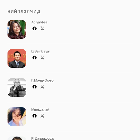
НИЙТЛЭЛЧИД
Adiya Idea
D. Sainbayar
Г. Мэнд-Ооёо
Мөнгөндалай
Р. Даваадорж