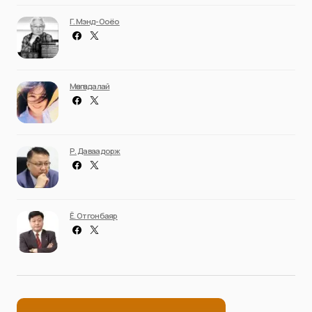
Г. Мэнд-Ооёо
Мөнгөндалай
Р. Даваадорж
Ё. Отгонбаяр