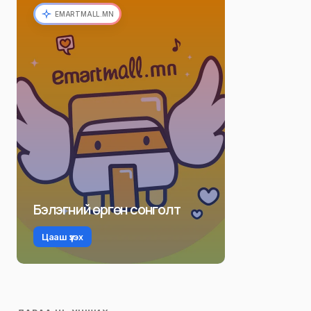
EMARTMALL.MN
Бэлэгний өргөн сонголт
Цааш үзэх