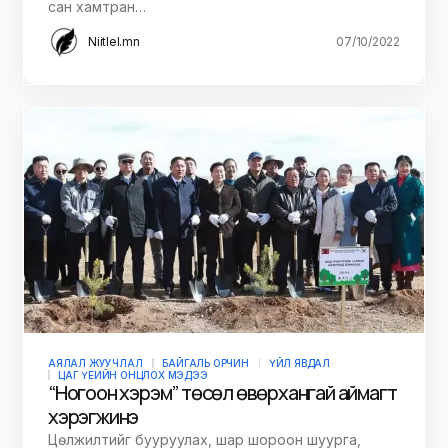
сан хамтран…
Niitlel.mn
07/10/2022
АЯЛАЛ ЖУУЧЛАЛ
БАЙГАЛЬ ОРЧИН
ҮЙЛ ЯВДАЛ
ЦАГ ҮЕИЙН ОНЦЛОХ МЭДЭЭ
“Ногоон хэрэм” төсөл өвөрхангай аймагт
хэрэгжинэ
Цөлжилтийг бууруулах, шар шороон шуурга,