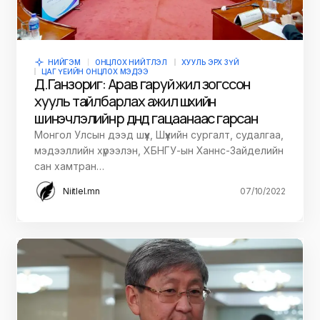
НИЙГЭМ
ОНЦЛОХ НИЙТЛЭЛ
ХУУЛЬ ЭРХ ЗҮЙ
ЦАГ ҮЕИЙН ОНЦЛОХ МЭДЭЭ
Д.Ганзориг: Арав гаруй жил зогссон
хууль тайлбарлах ажил шүүхийн
шинэчлэлийн үр дүнд гацаанаас гарсан
Монгол Улсын дээд шүүх, Шүүхийн сургалт, судалгаа,
мэдээллийн хүрээлэн, ХБНГУ-ын Ханнс-Зайделийн
сан хамтран…
Niitlel.mn
07/10/2022