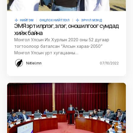
НИЙГЭМ
ОНЦЛОХ НИЙТЛЭЛ
ЭРҮҮЛ МЭНД
ЭМЯ эрт илрүүлэг, үзлэг, оношилгоог сумдад
хийж байна
Монгол Улсын Их Хурлын 2020 оны 52 дугаар
тогтоолоор баталсан “Алсын хараа-2050”
Монгол Улсын урт хугацааны…
Niitlel.mn
07/10/2022