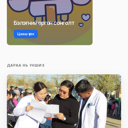
Бэлэгний өргөн сонголт
Цааш үзэх
ДАРАА НЬ УНШИХ