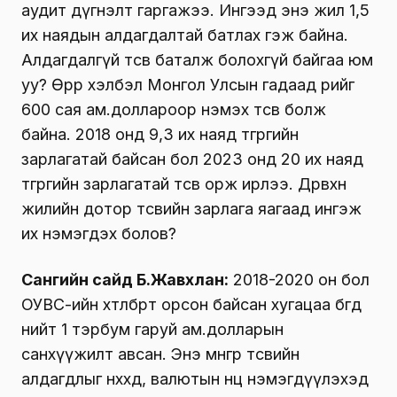
аудит дүгнэлт гаргажээ. Ингээд энэ жил 1,5
их наядын алдагдалтай батлах гэж байна.
Алдагдалгүй төсөв баталж болохгүй байгаа юм
уу? Өөрөөр хэлбэл Монгол Улсын гадаад өрийг
600 сая ам.доллароор нэмэх төсөв болж
байна. 2018 онд 9,3 их наяд төгрөгийн
зарлагатай байсан бол 2023 онд 20 их наяд
төгрөгийн зарлагатай төсөв орж ирлээ. Дөрөвхөн
жилийн дотор төсвийн зарлага яагаад ингэж
их нэмэгдэх болов?
Сангийн сайд Б.Жавхлан:
2018-2020 он бол
ОУВС-ийн хөтөлбөрт орсон байсан хугацаа бөгөөд
нийт 1 тэрбум гаруй ам.долларын
санхүүжилт авсан. Энэ мөнгөөр төсвийн
алдагдлыг нөхөхөд, валютын нөөцөө нэмэгдүүлэхэд