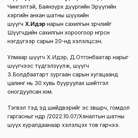
Чингэлтэй, Баянзүрх дүүргийн Эрүүгийн
хэргийн анхан шатны шүүхийн
шүүгч
Х.Идэр
нарын сахилгын зөрчлийг
Шүүгчдийн сахилгын хороогоор өнгөрсөн
нэгдүгээр сарын 20-нд хэлэлцсэн.
Улмаар шүүгч Х.Идэр, Д.Отгонбаатар нарыг
шүүгчээс түдгэлзүүлж, шүүгч
З.Болдбаатарт зургаан сарын хугацаанд
цалинг нь 30 хувь бууруулах шийтгэл
оногдуулсан юм.
Тэгвэл тэд эд шийдвэрийг эс зөвшөөрч, гомдол
гаргасныг өнөөдөр /2022.10.07/Хяналтын шатны
шүүх хуралдаанаар хэлэлцэх тов гарчээ.