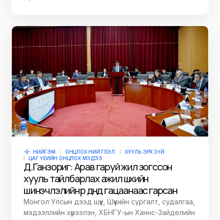
НИЙГЭМ
ОНЦЛОХ НИЙТЛЭЛ
ХУУЛЬ ЭРХ ЗҮЙ
ЦАГ ҮЕИЙН ОНЦЛОХ МЭДЭЭ
Д.Ганзориг: Арав гаруй жил зогссон
хууль тайлбарлах ажил шүүхийн
шинэчлэлийн үр дүнд гацаанаас гарсан
Монгол Улсын дээд шүүх, Шүүхийн сургалт, судалгаа,
мэдээллийн хүрээлэн, ХБНГУ-ын Ханнс-Зайделийн