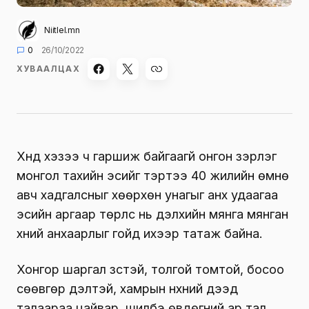
Niitlel.mn
0
26/10/2022
ХУВААЛЦАХ
Хүнд хэзээ ч гаршиж байгаагүй онгон зэрлэг
монгол тахийн эсийг тэртээ 40 жилийн өмнө
авч хадгалсныг хөөрхөн унагыг анх удаагаа
эсийн аргаар төрүүлс нь дэлхийн мянга мянган
хүний анхаарлыг гойд ихээр татаж байна.
Хонгор шаргал зүстэй, толгой томтой, босоо
сөөвгөр дэлтэй, хамрын нүхний дээд
талаараа цайвар, шилбэ өвдөгний ар тал