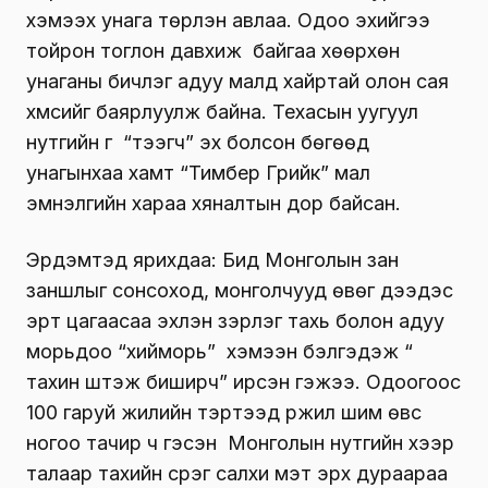
хэмээх унага төрүүлэн авлаа. Одоо эхийгээ
тойрон тоглон давхиж байгаа хөөрхөн
унаганы бичлэг адуу малд хайртай олон сая
хүмүүсийг баярлуулж байна. Техасын уугуул
нутгийн гүү “тээгч” эх болсон бөгөөд
унагынхаа хамт “Тимбер Грийк” мал
эмнэлгийн хараа хяналтын дор байсан.
Эрдэмтэд ярихдаа: Бид Монголын зан
заншлыг сонсоход, монголчууд өвөг дээдэс
эрт цагаасаа эхлэн зэрлэг тахь болон адуу
морьдоо “хийморь” хэмээн бэлгэдэж “
тахин шүтэж биширч” ирсэн гэжээ. Одоогоос
100 гаруй жилийн тэртээд үржил шим өвс
ногоо тачир ч гэсэн Монголын нутгийн хээр
талаар тахийн сүрэг салхи мэт эрх дураараа