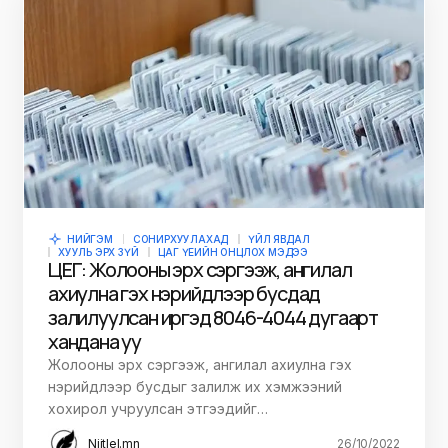
НИЙГЭМ
СОНИРХУУЛАХАД
ҮЙЛ ЯВДАЛ
ХУУЛЬ ЭРХ ЗҮЙ
ЦАГ ҮЕИЙН ОНЦЛОХ МЭДЭЭ
ЦЕГ: Жолооны эрх сэргээж, ангилал
ахиулна гэх нэрийдлээр бусдад
залилуулсан иргэд 8046-4044 дугаарт
хандана уу
Жолооны эрх сэргээж, ангилал ахиулна гэх
нэрийдлээр бусдыг залилж их хэмжээний
хохирол учруулсан этгээдийг…
Niitlel.mn
26/10/2022