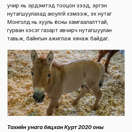
учир нь эрдэмтэд тооцон үзээд, эргэн
нутагшуулахад аюулгүй хэмээж, эх нутаг
Монголд нь хууль ёсны хамгаалалттай,
гурван хэсэг газарт авчирч нутагшуулан
тавьж, байнгын ажиглаж хянаж байдаг.
Тахийн унага бяцхан Курт 2020 оны