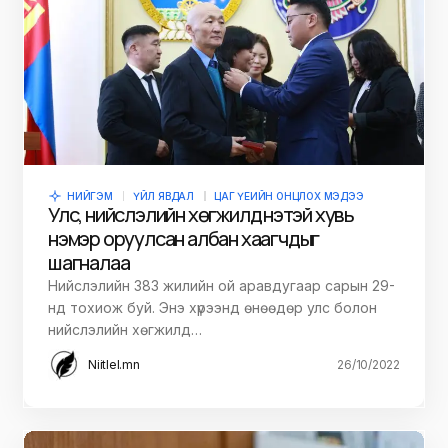
НИЙГЭМ
ҮЙЛ ЯВДАЛ
ЦАГ ҮЕИЙН ОНЦЛОХ МЭДЭЭ
Улс, нийслэлийн хөгжилд үнэтэй хувь
нэмэр оруулсан албан хаагчдыг
шагналаа
Нийслэлийн 383 жилийн ой аравдугаар сарын 29-
нд тохиож буй. Энэ хүрээнд өнөөдөр улс болон
нийслэлийн хөгжилд…
Niitlel.mn
26/10/2022