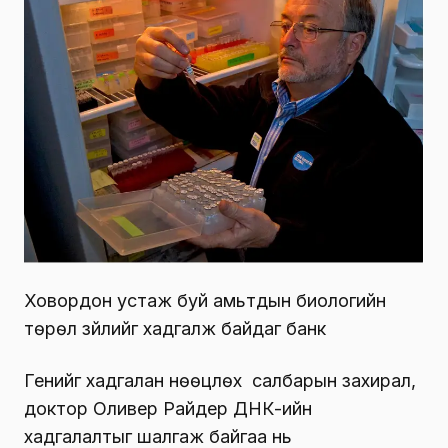
Ховордон устаж буй амьтдын биологийн
төрөл зүйлийг хадгалж байдаг банк
Генийг хадгалан нөөцлөх салбарын захирал,
доктор Оливер Райдер ДНК-ийн
хадгалалтыг шалгаж байгаа нь