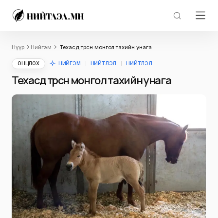
Нүүр
Нийгэм
Техасд төрсөн монгол тахийн унага
ОНЦЛОХ
НИЙГЭМ
НИЙТЛЭЛ
НИЙТЛЭЛ
Техасд төрсөн монгол тахийн унага