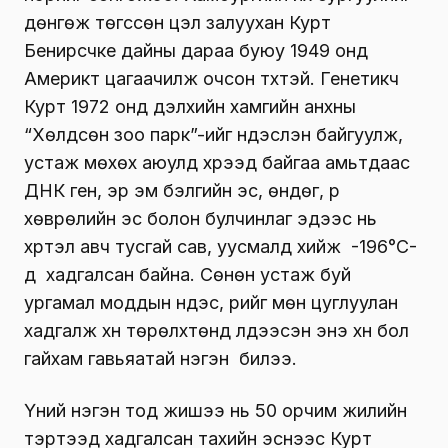
дөнгөж төгссөн цэл залуухан Курт
Бенирсчке дайны дараа буюу 1949 онд
Америкт цагаачилж очсон түүхтэй. Генетикч
Курт 1972 онд дэлхийн хамгийн анхны
“Хөлдсөн зоо парк”-ийг үндэслэн байгуулж,
устаж мөхөх аюулд хүрээд байгаа амьтдаас
ДНК ген, эр эм бэлгийн эс, өндөг, үр
хөврөлийн эс болон булчинлаг эдээс нь
хүртэл авч тусгай сав, уусмалд хийж -196°C-
д хадгалсан байна. Сөнөн устаж буй
ургамал моддын үндэс, үрийг мөн цуглуулан
хадгалж хүн төрөлхтөнд үлдээсэн энэ хүн бол
гайхам гавьяатай нэгэн билээ.
Үүний нэгэн тод жишээ нь 50 орчим жилийн
тэртээд хадгалсан тахийн эснээс Курт