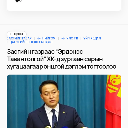
ОНЦЛОХ
ЗАСГИЙН ГАЗАР
НИЙГЭМ
УЛС ТӨР
ҮЙЛ ЯВДАЛ
ЦАГ ҮЕИЙН ОНЦЛОХ МЭДЭЭ
Засгийн газраас “Эрдэнэс
Тавантолгой” ХК-д зургаан сарын
хугацаагаар онцгой дэглэм тогтоолоо