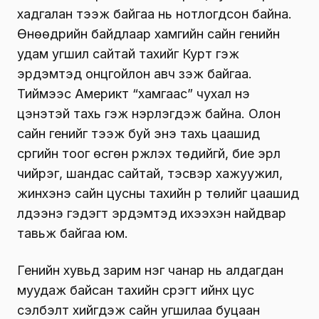
хадгалан тээж байгаа нь нотлогдсон байна.
Өнөөдрийн байдлаар хамгийн сайн генийн
удам угшил сайтай тахийг Курт гэж
эрдэмтэд онцгойлон авч үзэж байгаа.
Тиймээс Америкт “хамгаас” чухал үнэ
цэнэтэй тахь гэж нэрлэгдэж байна. Олон
сайн генийг тээж буй энэ тахь цаашид
сүргийн тоог өсгөн үржүүлэх төдийгүй, бие эрүүл
чийрэг, шандас сайтай, тэсвэр хажуужил,
жинхэнэ сайн цусны тахийн үр төлийг цаашид
үлдээнэ гэдэгт эрдэмтэд ихээхэн найдвар
тавьж байгаа юм.
Генийн хувьд зарим нэг чанар нь алдагдан
муудаж байсан тахийн сүрэгт ийнхүү цус
сэлбэлт хийгдэж сайн угшилаа буцаан