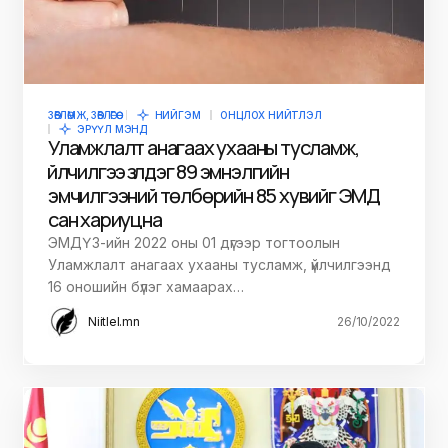
ЗӨВЛӨМЖ, ЗӨВЛӨГӨӨ
НИЙГЭМ
ОНЦЛОХ НИЙТЛЭЛ
ЭРҮҮЛ МЭНД
​​​​​​​Уламжлалт анагаах ухааны тусламж,
үйлчилгээ үзүүлдэг 89 эмнэлгийн
эмчилгээний төлбөрийн 85 хувийг ЭМД
сан хариуцна
ЭМДҮЗ-ийн 2022 оны 01 дүгээр тогтоолын
Уламжлалт анагаах ухааны тусламж, үйлчилгээнд
16 оношийн бүлэг хамаарах…
Niitlel.mn
26/10/2022