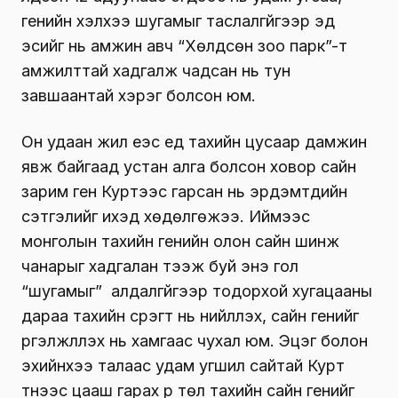
генийн хэлхээ шугамыг таслалгүйгээр эд
эсийг нь амжин авч “Хөлдсөн зоо парк”-т
амжилттай хадгалж чадсан нь тун
завшаантай хэрэг болсон юм.
Он удаан жил үеэс үед тахийн цусаар дамжин
явж байгаад устан алга болсон ховор сайн
зарим ген Куртээс гарсан нь эрдэмтдийн
сэтгэлийг ихэд хөдөлгөжээ. Иймээс
монголын тахийн генийн олон сайн шинж
чанарыг хадгалан тээж буй энэ гол
“шугамыг” алдалгүйгээр тодорхой хугацааны
дараа тахийн сүрэгт нь нийлүүлэх, сайн генийг
үргэлжлүүлэх нь хамгаас чухал юм. Эцэг болон
эхийнхээ талаас удам угшил сайтай Курт
түүнээс цааш гарах үр төл тахийн сайн генийг