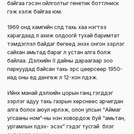
байгаа гэсэн ойлголтыг генетик боттлниск
гэж хэлж байгаа юм.
1969 онд хамгийн сүүлд тахь хаа нэгтээ
харагдаад л ахиж олдоогүй тухай баримтат
тэмдэглэл байдаг бөгөөд энэхүү онгон зэрлэг
сайхан амьтад бараг л устан алга болж
байлаа. Дэлхийн II дайны дараагаар зоо
паркуудад байсан тахь эрс цөөрсөөр 1950-
иад оны үед дөнгөж л 12-хон үлдэж.
Ийнхүү манай дэлхийн цорын ганц гэгддэг
зэрлэг адуу тахь газрын хөрснөөс арчигдан
алга болох аюул нүүрлэж, олон улсын “Аймаг
угсааны ном”-ны нэн ховордож буй “амьтан,
ургамлын үлдэх- эсэх” гэдэг тусгай бүлэг