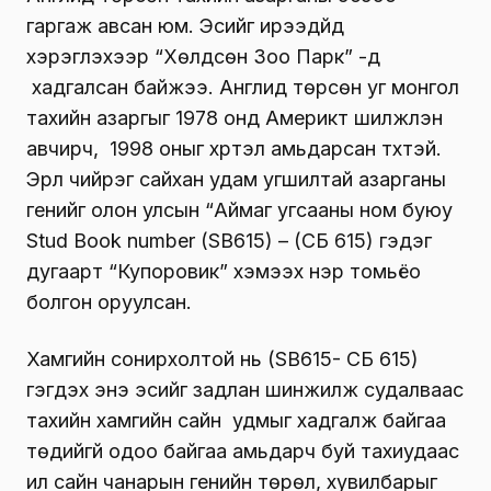
гаргаж авсан юм. Эсийг ирээдүйд
хэрэглэхээр “Хөлдсөн Зоо Парк” -д
хадгалсан байжээ. Англид төрсөн уг монгол
тахийн азаргыг 1978 онд Америкт шилжүүлэн
авчирч, 1998 оныг хүртэл амьдарсан түүхтэй.
Эрүүл чийрэг сайхан удам угшилтай азарганы
генийг олон улсын “Аймаг угсааны ном буюу
Stud Book number (SB615) – (СБ 615) гэдэг
дугаарт “Купоровик” хэмээх нэр томьёо
болгон оруулсан.
Хамгийн сонирхолтой нь (SB615- СБ 615)
гэгдэх энэ эсийг задлан шинжилж судалваас
тахийн хамгийн сайн удмыг хадгалж байгаа
төдийгүй одоо байгаа амьдарч буй тахиудаас
илүү сайн чанарын генийн төрөл, хувилбарыг