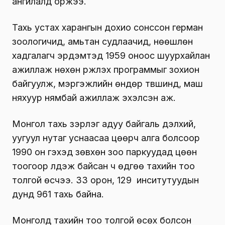
ангилалд оржээ.
Тахь устах харангын дохио сонссон герман
зоологичид, амьтан судлаачид, нөөшлөн
хадгалагч эрдэмтэд 1959 оноос шуурхайлан
ажиллаж нөхөн үржүүлэх программыг зохион
байгуулж, мэргэжлийн өндөр түвшинд, маш
няхуур нямбай ажиллаж эхэлсэн аж.
Монгол тахь зэрлэг адуу байгаль дэлхий,
уугуул нутаг уснаасаа цөөрч алга болсоор
1990 он гэхэд зөвхөн зоо паркуудад цөөн
тоогоор үлдэж байсан ч өдгөө тахийн тоо
толгой өсчээ. 33 орон, 129 инситутуудын
дунд 961 тахь байна.
Монголд тахийн тоо толгой өсөх болсон