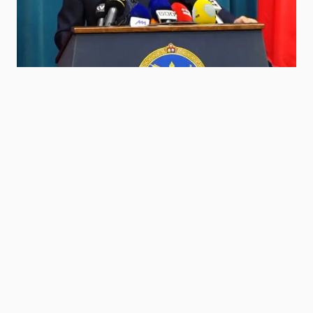
Niitlel.mn
0
26/10/2022
ХУВААЛЦАХ
Засгийн газрын ээлжит хуралдаан 2022 оны
аравдугаар сарын 22-нд болж дараах
асуудлуудыг хэлэлцэн шийдвэрлэлээ.