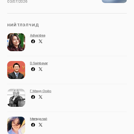
03/07/2026
НИЙТЛЭЛЧИД
Adiya Idea
D. Sainbayar
Г. Мэнд-Ооёо
Мөнгөндалай