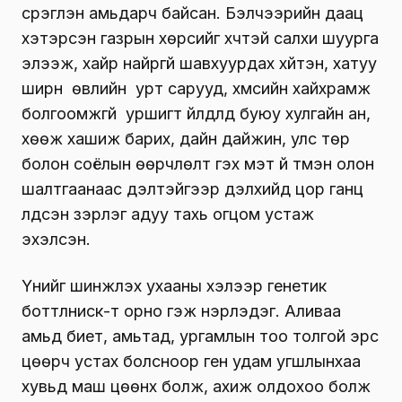
сүрэглэн амьдарч байсан. Бэлчээрийн даац
хэтэрсэн газрын хөрсийг хүчтэй салхи шуурга
элээж, хайр найргүй шавхуурдах хүйтэн, хатуу
ширүүн өвлийн урт сарууд, хүмүүсийн хайхрамж
болгоомжгүй уршигт үйлдлүүд буюу хулгайн ан,
хөөж хашиж барих, дайн дайжин, улс төр
болон соёлын өөрчлөлт гэх мэт үй түмэн олон
шалтгаанаас үүдэлтэйгээр дэлхийд цор ганц
үлдсэн зэрлэг адуу тахь огцом устаж
эхэлсэн.
Үүнийг шинжлэх ухааны хэлээр генетик
боттлниск-т орно гэж нэрлэдэг. Аливаа
амьд биет, амьтад, ургамлын тоо толгой эрс
цөөрч устах болсноор ген удам угшлынхаа
хувьд маш цөөнх болж, ахиж олдохоо болж