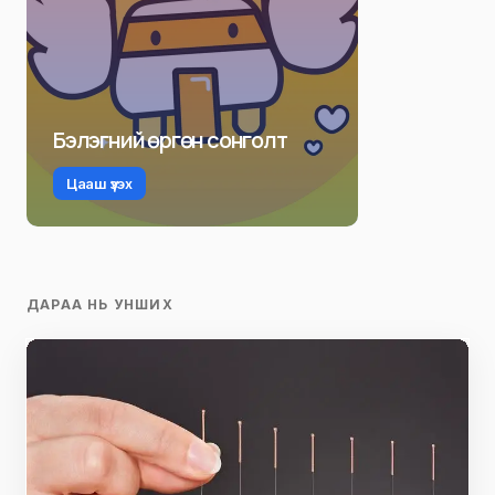
Бэлэгний өргөн сонголт
Цааш үзэх
ДАРАА НЬ УНШИХ