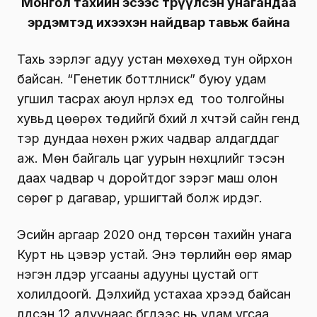
Монгол тахийн эсээс төрүүлсэн унагандаа
эрдэмтэд ихээхэн найдвар тавьж байна
Тахь зэрлэг адуу устан мөхөхөд тун ойрхон
байсан. “Генетик боттлниск” буюу удам
угшил тасрах аюул нүүрлэх үед тоо толгойны
хувьд цөөрөх төдийгүй бүхий л хүчтэй сайн генүүд
тэр дундаа нөхөн үржих чадвар алдагддаг
аж. Мөн байгаль цаг уурын нөхцлийг тэсэн
даах чадвар ч доройтдог зэрэг маш олон
сөрөг үр дагавар, уршигтай болж ирдэг.
Эсийн аргаар 2020 онд төрсөн тахийн унага
Курт нь цэвэр устай. Энэ төрлийн өөр ямар
нэгэн үүлдэр угсааны адууны цустай огт
холилдоогүй. Дэлхийд устахаа хүрээд байсан
үлдсэн 12 адуунаас бүгдээс нь удам угсаа,