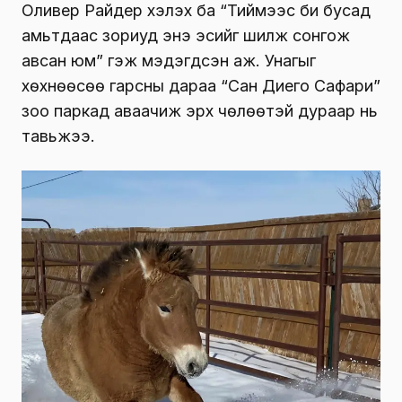
Оливер Райдер хэлэх ба “Тиймээс би бусад
амьтдаас зориуд энэ эсийг шилж сонгож
авсан юм” гэж мэдэгдсэн аж. Унагыг
хөхнөөсөө гарсны дараа “Сан Диего Сафари”
зоо паркад аваачиж эрх чөлөөтэй дураар нь
тавьжээ.