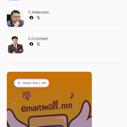
Р. Даваадорж
Ё. Отгонбаяр
EMARTMALL.MN