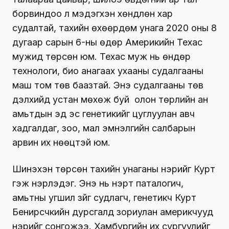
борвиндоо үл мэдэгхэн хөндлөн хар
судалтай, тахийн өхөөрдөм унага 2020 оны 8
дугаар сарын 6-ны өдөр Америкийн Техас
мужид төрсөн юм. Техас муж нь өндөр
технологи, био анагаах ухааны судалгааны
маш том төв баазтай. Энэ судалгааны төв
дэлхийд устан мөхөж буй олон төрлийн ан
амьтдын эд эс генетикийг цуглуулан авч
хадгалдаг, зоо, мал эмнэлгийн салбарын
арвин их нөөцтэй юм.
Шинэхэн төрсөн тахийн унаганы нэрийг Курт
гэж нэрлэдэг. Энэ нь нэрт паталогич,
амьтны угшил зүйг судлагч, генетикч Курт
Бенирсчкийн дурсгалд зориулан америкчууд
нэрийг сонгожээ. Хамбургийн их сургуулийг