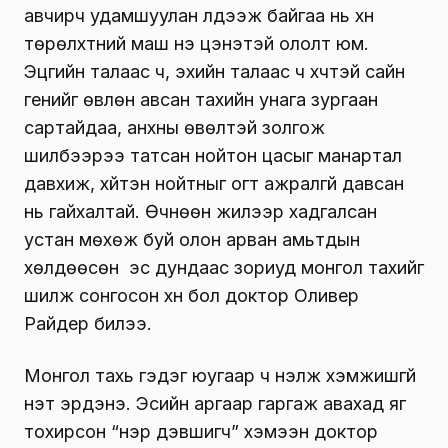
авчирч удамшуулан үлдээж байгаа нь хүн
төрөлхтний маш үнэ цэнэтэй ололт юм.
Эцгийн талаас ч, эхийн талаас ч хүчтэй сайн
генийг өвлөн авсан тахийн унага зургаан
сартайдаа, анхны өвөлтэй золгож
шилбээрээ татсан нойтон цасыг манартал
давхиж, хүйтэн нойтныг огт ажралгүй давсан
нь гайхалтай. Өчнөөн жилээр хадгалсан
устан мөхөж буй олон арван амьтдын
хөлдөөсөн эс дундаас зориуд монгол тахийг
шилж сонгосон хүн бол доктор Оливер
Райдер билээ.
Монгол тахь гэдэг юугаар ч үнэлж хэмжишгүй
үнэт эрдэнэ. Эсийн аргаар гаргаж авахад яг
тохирсон “нэр дэвшигч” хэмээн доктор