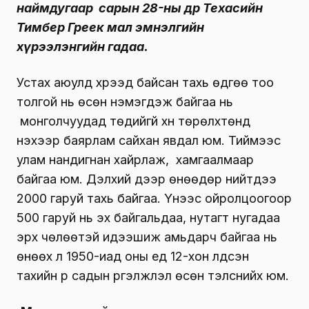
наймдугаар сарын 28-ны өдөр Техасийн
Тимбер Греек мал эмнэлгийн
хүрээлэнгийн гадаа.
Устах аюулд хүрээд байсан тахь өдгөө тоо
толгой нь өсөн нэмэгдэж байгаа нь
монголчуудад төдийгүй хүн төрөлхтөнд
үнэхээр баярлам сайхан явдал юм. Тиймээс
улам нандигнан хайрлаж, хамгаалмаар
байгаа юм. Дэлхий дээр өнөөдөр нийтдээ
2000 гаруй тахь байгаа. Үүнээс ойролцоогоор
500 гаруй нь эх байгальдаа, нутагт нугадаа
эрх чөлөөтэй идээшиж амьдарч байгаа нь
өнөөх л 1950-иад оны үед 12-хон үлдсэн
тахийн үр садын үргэлжлэл өсөн тэлснийх юм.