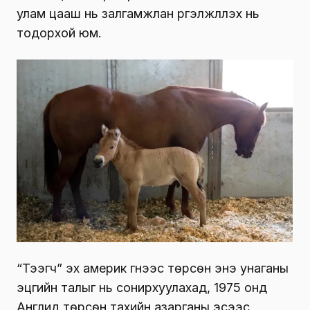
улам цааш нь залгамжлан үргэлжлүүлэх нь
тодорхой юм.
“Тээгч” эх америк гүүнээс төрсөн энэ унаганы
эцгийн талыг нь сонирхуулахад, 1975 онд
Англид төрсөн тахийн азарганы эсээс