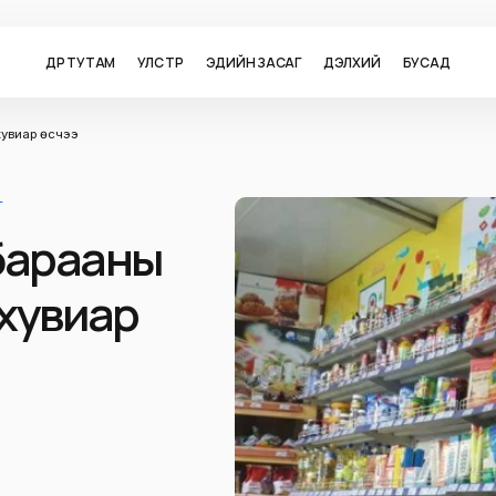
ӨДӨР ТУТАМ
УЛС ТӨР
ЭДИЙН ЗАСАГ
ДЭЛХИЙ
БУСАД
хувиар өсчээ
Г
 барааны
 хувиар