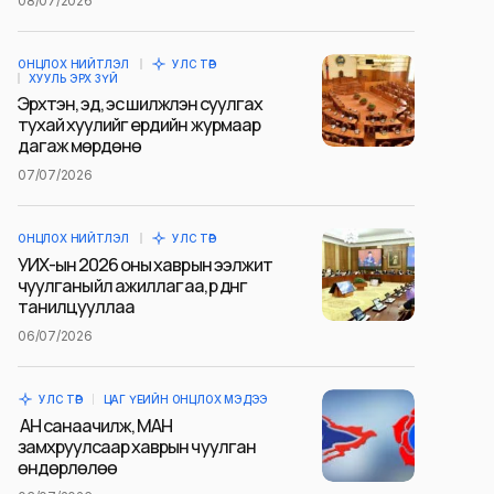
08/07/2026
ОНЦЛОХ НИЙТЛЭЛ
УЛС ТӨР
ХУУЛЬ ЭРХ ЗҮЙ
Эрхтэн, эд, эс шилжүүлэн суулгах
тухай хуулийг ердийн журмаар
дагаж мөрдөнө
07/07/2026
ОНЦЛОХ НИЙТЛЭЛ
УЛС ТӨР
УИХ-ын 2026 оны хаврын ээлжит
чуулганы үйл ажиллагаа, үр дүнг
танилцууллаа
06/07/2026
УЛС ТӨР
ЦАГ ҮЕИЙН ОНЦЛОХ МЭДЭЭ
АН санаачилж, МАН
замхруулсаар хаврын чуулган
өндөрлөлөө