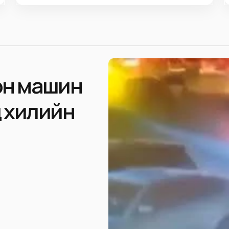
оон машин
 хилийн