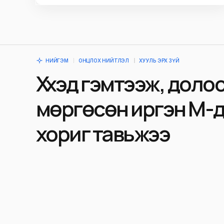
НИЙГЭМ
ОНЦЛОХ НИЙТЛЭЛ
ХУУЛЬ ЭРХ ЗҮЙ
Хүүхэд гэмтээж, дол
мөргөсөн иргэн М-д
хориг тавьжээ