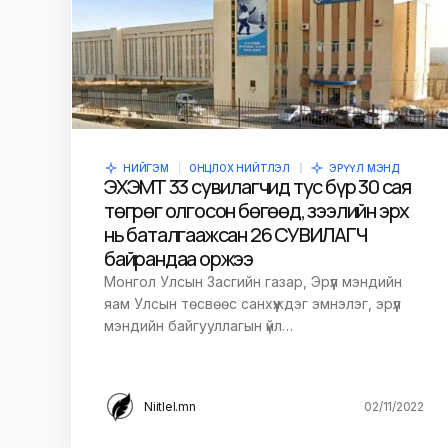
time I comment.
Илгээх
НИЙГЭМ
ОНЦЛОХ НИЙТЛЭЛ
ЭРҮҮЛ МЭНД
ЭХЭМҮТ 33 сувилагчид тус бүр 30 сая
төгрөг олгосон бөгөөд, зээлийн эрх
нь баталгаажсан 26 СУВИЛАГЧ
байрандаа оржээ
Монгол Улсын Засгийн газар, Эрүүл мэндийн
яам Улсын төсвөөс санхүүждэг эмнэлэг, эрүүл
мэндийн байгууллагын үйл…
Niitlel.mn
02/11/2022