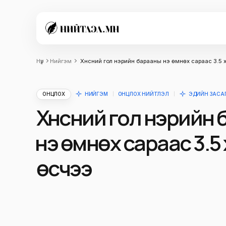
Нүүр
Нийгэм
Хүнсний гол нэрийн барааны үнэ өмнөх сараас 3.5 
ОНЦЛОХ
НИЙГЭМ
ОНЦЛОХ НИЙТЛЭЛ
ЭДИЙН ЗАСА
Хүнсний гол нэрийн
үнэ өмнөх сараас 3.5
өсчээ