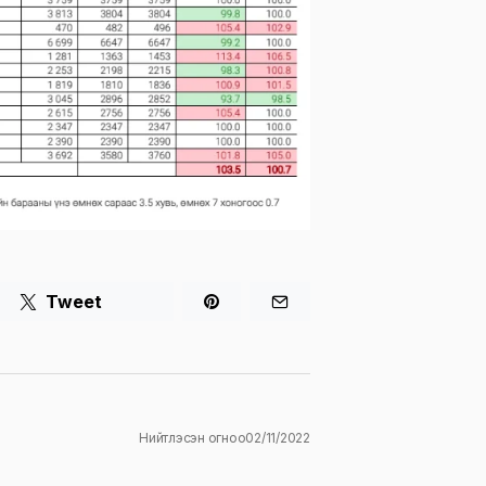
Tweet
Нийтлэсэн огноо
02/11/2022