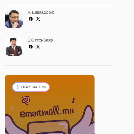
Р. Даваадорж
Ё. Отгонбаяр
EMARTMALL.MN