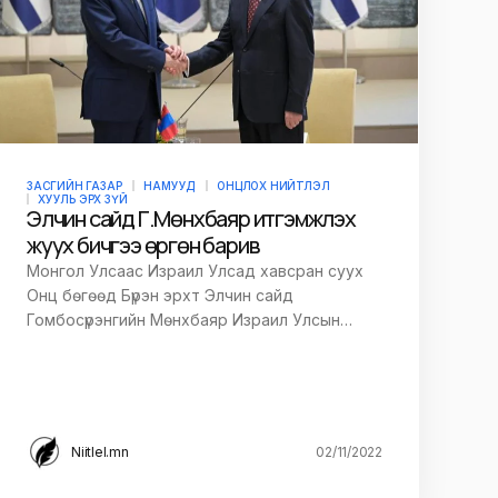
ЗАСГИЙН ГАЗАР
НАМУУД
ОНЦЛОХ НИЙТЛЭЛ
ХУУЛЬ ЭРХ ЗҮЙ
Элчин сайд Г.Мөнхбаяр итгэмжлэх
жуух бичгээ өргөн барив
Монгол Улсаас Израил Улсад хавсран суух
Онц бөгөөд Бүрэн эрхт Элчин сайд
Гомбосүрэнгийн Мөнхбаяр Израил Улсын…
Niitlel.mn
02/11/2022