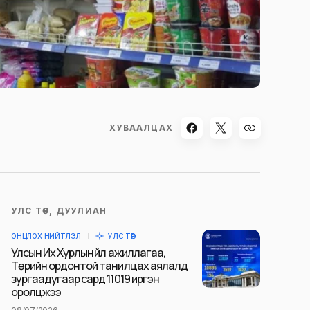
ХУВААЛЦАХ
УЛС ТӨР, ДУУЛИАН
ОНЦЛОХ НИЙТЛЭЛ
УЛС ТӨР
Улсын Их Хурлын үйл ажиллагаа,
Төрийн ордонтой танилцах аялалд
зургаадугаар сард 11019 иргэн
оролцжээ