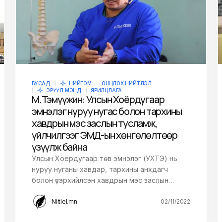
БУСАД
НИЙГЭМ
ОНЦЛОХ НИЙТЛЭЛ
ЭРҮҮЛ МЭНД
ЯРИЛЦЛАГА
М.Тэмүүжин: Улсын Хоёрдугаар
эмнэлэг нуруу нугас болон тархины
хавдрын мэс заслын тусламж,
үйлчилгээг ЭМД-ын хөнгөлөлтөөр
үзүүлж байна
Улсын Хоёрдугаар төв эмнэлэг (УХТЭ) нь
нуруу нуганы хавдар, тархины анхдагч
болон үсэрхийлсэн хавдрын мэс заслын…
Niitlel.mn
02/11/2022