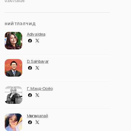
03/07/2026
НИЙТЛЭЛЧИД
Adiya Idea
D. Sainbayar
Г. Мэнд-Ооёо
Мөнгөндалай