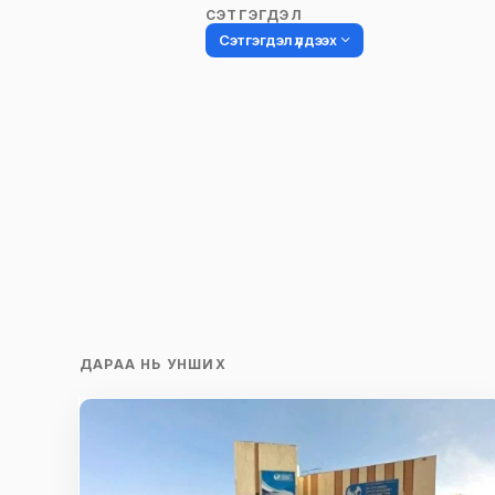
СЭТГЭГДЭЛ
Сэтгэгдэл үлдээх
Таны имэйл хаягийг нийтлэхгүй.
Шаардлагатай талбаруудыг
*
гэ
тэмдэглэсэн
Name
*
Сэтгэгдэл
*
ДАРАА НЬ УНШИХ
Save my name and e-mail in this br