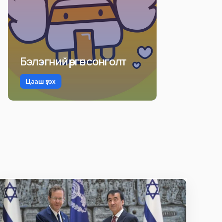
Бэлэгний өргөн сонголт
Цааш үзэх