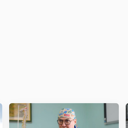
ж
E-mail
*
owser for the next