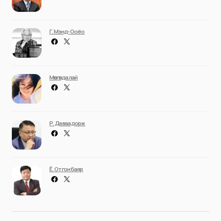
03/07/2026
НИЙТЛЭЛЧИД
Adiya Idea
D. Sainbayar
Г. Мэнд-Ооёо
Мөнгөндалай