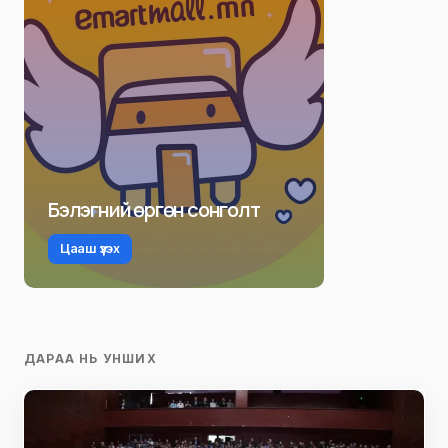
Бэлэгний өргөн сонголт
Цааш үзэх
ДАРАА НЬ УНШИХ