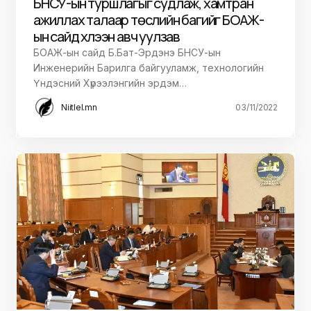
АЯЛАЛ ЖУУЧЛАЛ
БАЙГАЛЬ ОРЧИН
ҮЙЛ ЯВДАЛ
ЦАГ ҮЕИЙН ОНЦЛОХ МЭДЭЭ
Туул, Сэлбэ гол орчмыг тохижуулахад
БНСУ-ын туршлагыг судлаж, хамтран
ажиллах талаар төслийн багийг БОАЖ-
ын сайд хүлээн авч уулзав
БОАЖ-ын сайд Б.Бат-Эрдэнэ БНСУ-ын
Инженерийн Барилга байгууламж, технологийн
Үндэсний Хүрээлэнгийн эрдэм…
Niitlel.mn
03/11/2022