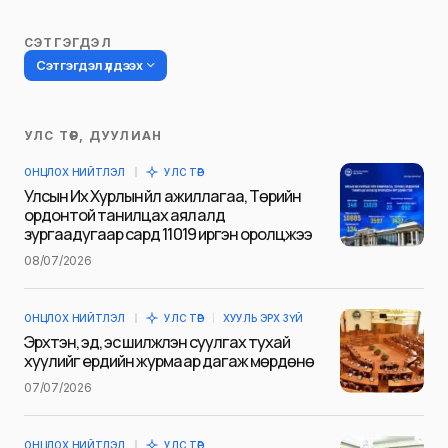
Share
Tweet
0
Нийтлэсэн огноо
03/11/2022
СЭТГЭГДЭЛ
Сэтгэгдэл үлдээх
УЛС ТӨР, ДУУЛИАН
Таны имэйл хаягийг нийтлэхгүй.
ОНЦЛОХ НИЙТЛЭЛ
УЛС ТӨР
Шаардлагатай талбаруудыг
*
гэж