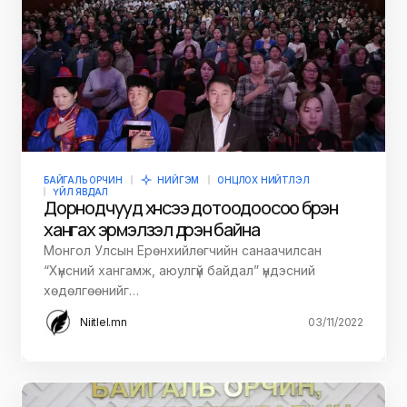
БАЙГАЛЬ ОРЧИН
НИЙГЭМ
ОНЦЛОХ НИЙТЛЭЛ
ҮЙЛ ЯВДАЛ
Дорнодчууд хүнсээ дотоодоосоо бүрэн
хангах эрмэлзэл дүүрэн байна
Монгол Улсын Ерөнхийлөгчийн санаачилсан
“Хүнсний хангамж, аюулгүй байдал” үндэсний
хөдөлгөөнийг…
Niitlel.mn
03/11/2022