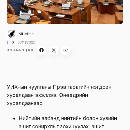
Niitlel.mn
0
03/11/2022
ХУВААЛЦАХ
УИХ-ын чуулганы Пүрэв гарагийн нэгдсэн
хуралдаан эхэллээ. Өнөөдрийн
хуралдаанаар
Нийтийн албанд нийтийн болон хувийн
ашиг сонирхлыг зохицуулах, ашиг