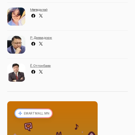
Мөнгөндалай
Р. Даваадорж
Ё. Отгонбаяр
EMARTMALL.MN