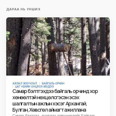
Бэлэгний өргөн сонголт
Цааш үзэх
ДАРАА НЬ УНШИХ