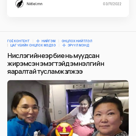
Niitlel.mn
03/11/2022
ГОЁ КОНТЕНТ
НИЙГЭМ
ОНЦЛОХ НИЙТЛЭЛ
ЦАГ ҮЕИЙН ОНЦЛОХ МЭДЭЭ
ЭРҮҮЛ МЭНД
Нислэгийн үеэр бие нь муудсан
жирэмсэн эмэгтэйд эмнэлгийн
яаралтай тусламж үзүүлжээ