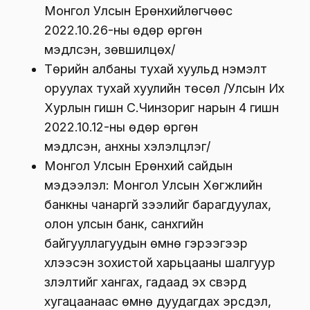
Монгол Улсын Ерөнхийлөгчөөс
2022.10.26-ны өдөр өргөн
мэдүүлсэн, зөвшилцөх/
Төрийн албаны тухай хуульд нэмэлт
оруулах тухай хуулийн төсөл /Улсын Их
Хурлын гишүүн С.Чинзориг нарын 4 гишүүн
2022.10.12-ны өдөр өргөн
мэдүүлсэн, анхны хэлэлцүүлэг/
Монгол Улсын Ерөнхий сайдын
мэдээлэл: Монгол Улсын Хөгжлийн
банкны чанаргүй зээлийг барагдуулах,
олон улсын банк, санхүүгийн
байгууллагуудын өмнө гэрээгээр
хүлээсэн зохистой харьцааны шалгуур
үзүүлэлтийг хангах, гадаад эх үүсвэрүүд
хугацаанаас өмнө дуудагдах эрсдэл,