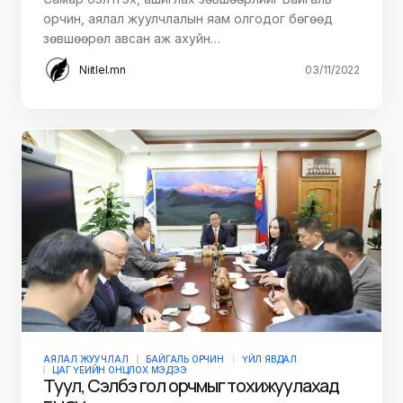
АЯЛАЛ ЖУУЧЛАЛ
БАЙГАЛЬ ОРЧИН
ЦАГ ҮЕИЙН ОНЦЛОХ МЭДЭЭ
Самар бэлтгэхдээ байгаль орчинд хор
хөнөөлтэй нөхцөл үүсгэсэн эсэх
шалгалтын ажлын хэсэг Архангай,
Булган, Хөвсгөл аймагт ажиллана
Самар бэлтгэх, ашиглах зөвшөөрлийг Байгаль
орчин, аялал жуулчлалын яам олгодог бөгөөд
зөвшөөрөл авсан аж ахуйн…
Niitlel.mn
03/11/2022