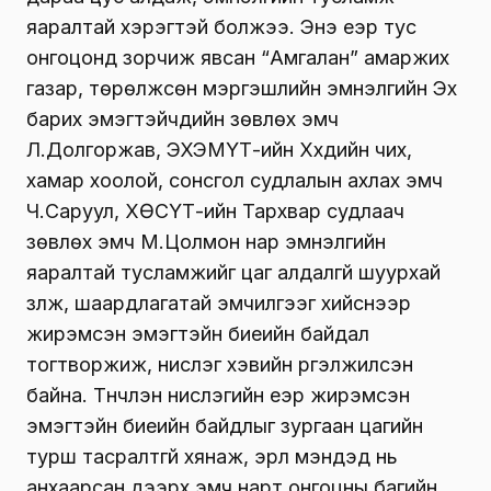
яаралтай хэрэгтэй болжээ. Энэ үеэр тус
онгоцонд зорчиж явсан “Амгалан” амаржих
газар, төрөлжсөн мэргэшлийн эмнэлгийн Эх
барих эмэгтэйчүүдийн зөвлөх эмч
Л.Долгоржав, ЭХЭМҮТ-ийн Хүүхдийн чих,
хамар хоолой, сонсгол судлалын ахлах эмч
Ч.Саруул, ХӨСҮТ-ийн Тархвар судлаач
зөвлөх эмч М.Цолмон нар эмнэлгийн
яаралтай тусламжийг цаг алдалгүй шуурхай
үзүүлж, шаардлагатай эмчилгээг хийснээр
жирэмсэн эмэгтэйн биеийн байдал
тогтворжиж, нислэг хэвийн үргэлжилсэн
байна. Түүнчлэн нислэгийн үеэр жирэмсэн
эмэгтэйн биеийн байдлыг зургаан цагийн
турш тасралтгүй хянаж, эрүүл мэндэд нь
анхаарсан дээрх эмч нарт онгоцны багийн