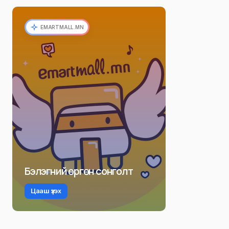
Р. Даваадорж
Ё. Отгонбаяр
EMARTMALL.MN