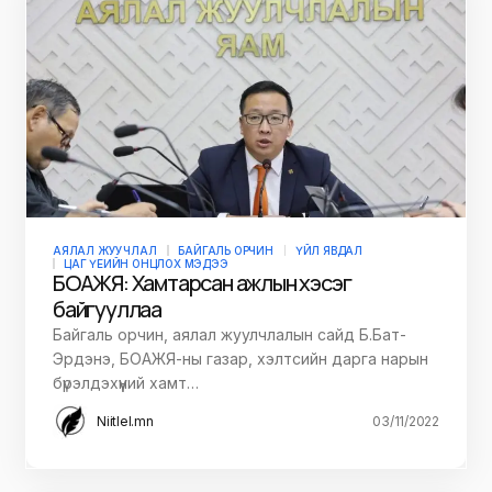
АЯЛАЛ ЖУУЧЛАЛ
БАЙГАЛЬ ОРЧИН
ҮЙЛ ЯВДАЛ
ЦАГ ҮЕИЙН ОНЦЛОХ МЭДЭЭ
БОАЖЯ: Хамтарсан ажлын хэсэг
байгууллаа
Байгаль орчин, аялал жуулчлалын сайд Б.Бат-
Эрдэнэ, БОАЖЯ-ны газар, хэлтсийн дарга нарын
бүрэлдэхүүний хамт…
Niitlel.mn
03/11/2022