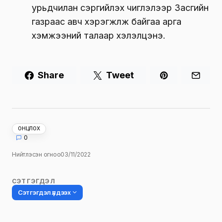
урьдчилан сэргийлэх чиглэлээр Засгийн
газраас авч хэрэгжүүлж байгаа арга
хэмжээний талаар хэлэлцэнэ.
Share
Tweet
ОНЦЛОХ
0
Нийтлэсэн огноо
03/11/2022
СЭТГЭГДЭЛ
Сэтгэгдэл үлдээх