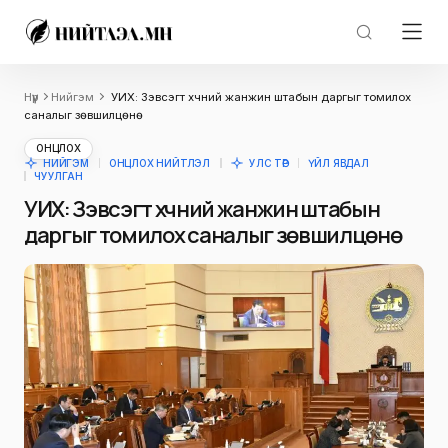
Нүүр
Нийгэм
УИХ: Зэвсэгт хүчний жанжин штабын даргыг томилох
саналыг зөвшилцөнө
ОНЦЛОХ
НИЙГЭМ
ОНЦЛОХ НИЙТЛЭЛ
УЛС ТӨР
ҮЙЛ ЯВДАЛ
ЧУУЛГАН
УИХ: Зэвсэгт хүчний жанжин штабын
даргыг томилох саналыг зөвшилцөнө