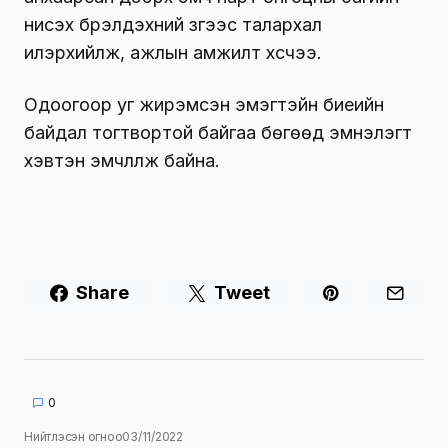
нисэх бүрэлдэхүүний зүгээс талархал
илэрхийлж, ажлын амжилт хүсчээ.
Одоогоор уг жирэмсэн эмэгтэйн биеийн
байдал тогтвортой байгаа бөгөөд эмнэлэгт
хэвтэн эмчлүүлж байна.