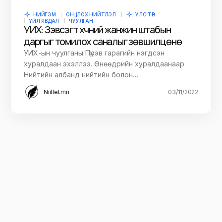
НИЙГЭМ
ОНЦЛОХ НИЙТЛЭЛ
УЛС ТӨР
ҮЙЛ ЯВДАЛ
ЧУУЛГАН
УИХ: Зэвсэгт хүчний жанжин штабын
даргыг томилох саналыг зөвшилцөнө
УИХ-ын чуулганы Пүрэв гарагийн нэгдсэн
хуралдаан эхэллээ. Өнөөдрийн хуралдаанаар
Нийтийн албанд нийтийн болон…
Niitlel.mn
03/11/2022