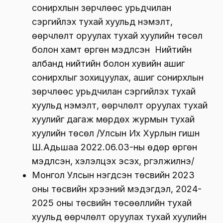
сонирхлын зөрчлөөс урьдчилан
сэргийлэх тухай хуульд нэмэлт,
өөрчлөлт оруулах тухай хуулийн төсөл
болон хамт өргөн мэдүүлсэн Нийтийн
албанд нийтийн болон хувийн ашиг
сонирхлыг зохицуулах, ашиг сонирхлын
зөрчлөөс урьдчилан сэргийлэх тухай
хуульд нэмэлт, өөрчлөлт оруулах тухай
хуулийг дагаж мөрдөх журмын тухай
хуулийн төсөл /Улсын Их Хурлын гишүүн
Ш.Адьшаа 2022.06.03-ны өдөр өргөн
мэдүүлсэн, хэлэлцэх эсэх, үргэлжилнэ/
Монгол Улсын нэгдсэн төсвийн 2023
оны төсвийн хүрээний мэдэгдэл, 2024-
2025 оны төсвийн төсөөллийн тухай
хуульд өөрчлөлт оруулах тухай хуулийн