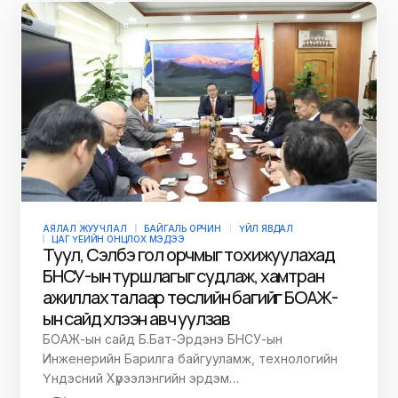
АЯЛАЛ ЖУУЧЛАЛ
БАЙГАЛЬ ОРЧИН
ҮЙЛ ЯВДАЛ
ЦАГ ҮЕИЙН ОНЦЛОХ МЭДЭЭ
Туул, Сэлбэ гол орчмыг тохижуулахад
БНСУ-ын туршлагыг судлаж, хамтран
ажиллах талаар төслийн багийг БОАЖ-
ын сайд хүлээн авч уулзав
БОАЖ-ын сайд Б.Бат-Эрдэнэ БНСУ-ын
Инженерийн Барилга байгууламж, технологийн
Үндэсний Хүрээлэнгийн эрдэм…