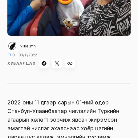
Niitlel.mn
0
03/11/2022
ХУВААЛЦАХ
2022 оны 11 дүгээр сарын 01-ний өдөр
Станбул-Улаанбаатар чиглэлийн Туркийн
агаарын хөлөгт зорчиж явсан жирэмсэн
эмэгтэй нислэг эхэлснээс хоёр цагийн
дараа цус алдаж, эмнэлгийн тусламж