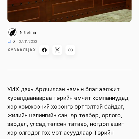
Niitlel.mn
0
07/11/2022
ХУВААЛЦАХ
УИХ дахь Ардчилсан намын бүлэг ээлжит
хуралдаанаараа төрийн өмчит компаниудад
хэр хэмжээний хөрөнгө бүртгэлтэй байдаг,
жилийн цалингийн сан, өр төлбөр, орлого,
зардал, улсад төлсөн татвар, ногдол ашиг
хэр олгодог гэх мэт асуудлаар Төрийн