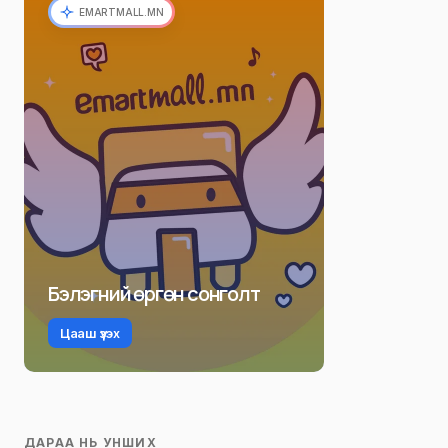
EMARTMALL.MN
Бэлэгний өргөн сонголт
Цааш үзэх
ДАРАА НЬ УНШИХ