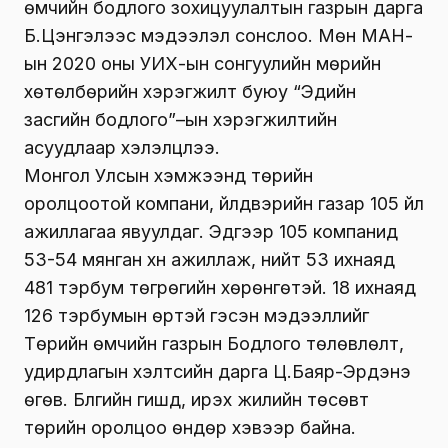
өмчийн бодлого зохицуулалтын газрын дарга
Б.Цэнгэлээс мэдээлэл сонслоо. Мөн МАН-
ын 2020 оны УИХ-ын сонгуулийн мөрийн
хөтөлбөрийн хэрэгжилт буюу “Эдийн
засгийн бодлого”–ын хэрэгжилтийн
асуудлаар хэлэлцлээ.
Монгол Улсын хэмжээнд төрийн
оролцоотой компани, үйлдвэрийн газар 105 үйл
ажиллагаа явуулдаг. Эдгээр 105 компанид
53-54 мянган хүн ажиллаж, нийт 53 ихнаяд
481 тэрбум төгрөгийн хөрөнгөтэй. 18 ихнаяд
126 тэрбумын өртэй гэсэн мэдээллийг
Төрийн өмчийн газрын Бодлого төлөвлөлт,
удирдлагын хэлтсийн дарга Ц.Баяр-Эрдэнэ
өгөв. Бүлгийн гишүүд, ирэх жилийн төсөвт
төрийн оролцоо өндөр хэвээр байна.