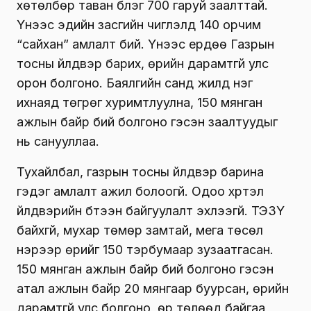
хөтөлбөр таван бүлэг 700 гаруй заалттай.
Үүнээс эдийн засгийн чиглэлд 140 орчим
“сайхан” амлалт бий. Үүнээс ердөө Газрын
тосны үйлдвэр барих, өрийн дарамтгүй улс
орон болгоно. Баялгийн санд жилд нэг
ихнаяд төгрөг хуримтлуулна, 150 мянган
ажлын байр бий болгоно гэсэн заалтуудыг
нь санууллаа.
Тухайлбал, газрын тосны үйлдвэр барина
гэдэг амлалт ажил болоогүй. Одоо хүртэл
үйлдвэрийн бүтээн байгуулалт эхлээгүй. ТЭЗҮ
байхгүй, мухар төмөр замтай, мега төсөл
нэрээр өрийг 150 тэрбумаар зузаатгасан.
150 мянган ажлын байр бий болгоно гэсэн
атал ажлын байр 20 мянгаар буурсан, өрийн
дарамтгүй улс болгоно, өр төлөөд байгаа