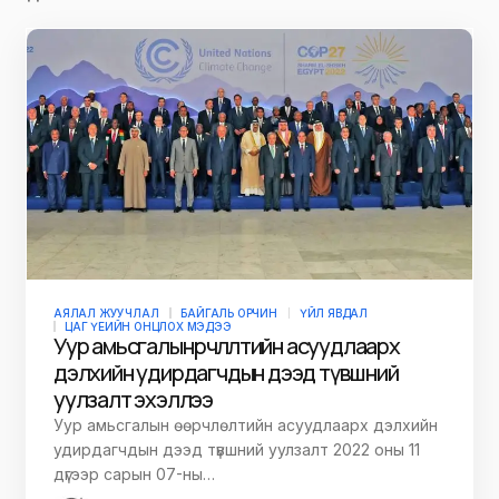
АЯЛАЛ ЖУУЧЛАЛ
БАЙГАЛЬ ОРЧИН
ҮЙЛ ЯВДАЛ
ЦАГ ҮЕИЙН ОНЦЛОХ МЭДЭЭ
Уур амьсгалын өөрчлөлтийн асуудлаарх
дэлхийн удирдагчдын дээд түвшний
уулзалт эхэллээ
Уур амьсгалын өөрчлөлтийн асуудлаарх дэлхийн
удирдагчдын дээд түвшний уулзалт 2022 оны 11
дүгээр сарын 07-ны…