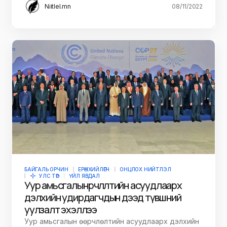
Niitlel.mn
08/11/2022
БАЙГАЛЬ ОРЧИН
ЕРӨНХИЙЛӨГЧ
ОНЦЛОХ НИЙТЛЭЛ
УЛС ТӨР
ҮЙЛ ЯВДАЛ
Уур амьсгалын өөрчлөлтийн асуудлаарх
дэлхийн удирдагчдын дээд түвшний
уулзалт эхэллээ
Уур амьсгалын өөрчлөлтийн асуудлаарх дэлхийн