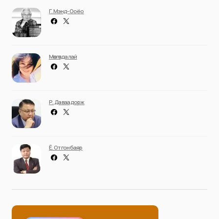
Г. Мэнд-Ооёо
Мөнгөндалай
Р. Даваадорж
Ё. Отгонбаяр