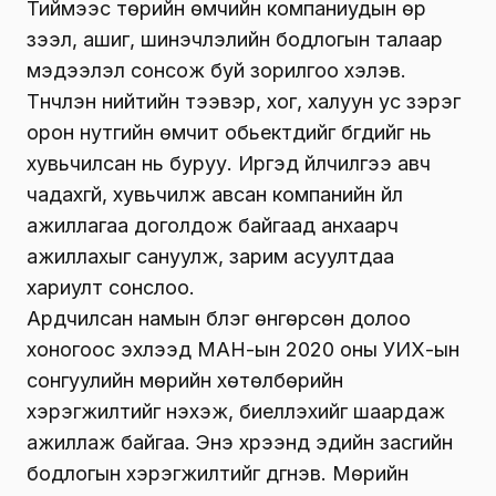
Тиймээс төрийн өмчийн компаниудын өр
зээл, ашиг, шинэчлэлийн бодлогын талаар
мэдээлэл сонсож буй зорилгоо хэлэв.
Түүнчлэн нийтийн тээвэр, хог, халуун ус зэрэг
орон нутгийн өмчит обьектүүдийг бүгдийг нь
хувьчилсан нь буруу. Иргэд үйлчилгээ авч
чадахгүй, хувьчилж авсан компанийн үйл
ажиллагаа доголдож байгаад анхаарч
ажиллахыг сануулж, зарим асуултдаа
хариулт сонслоо.
Ардчилсан намын бүлэг өнгөрсөн долоо
хоногоос эхлээд МАН-ын 2020 оны УИХ-ын
сонгуулийн мөрийн хөтөлбөрийн
хэрэгжилтийг нэхэж, биелүүлэхийг шаардаж
ажиллаж байгаа. Энэ хүрээнд эдийн засгийн
бодлогын хэрэгжилтийг дүгнэв. Мөрийн