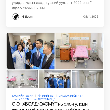
удирдагчдын дээд түвшний уулзалт 2022 оны 11
дүгээр сарын 07-ны…
Niitlel.mn
08/11/2022
ЗАСГИЙН ГАЗАР
НИЙГЭМ
ОНЦЛОХ НИЙТЛЭЛ
УЛС ТӨР
ЭРҮҮЛ МЭНД
С.ЭНХБОЛД: ЭХЭМҮТ нь олон улсын
жишигт нийцсэн төрөх тасагтай боллоо