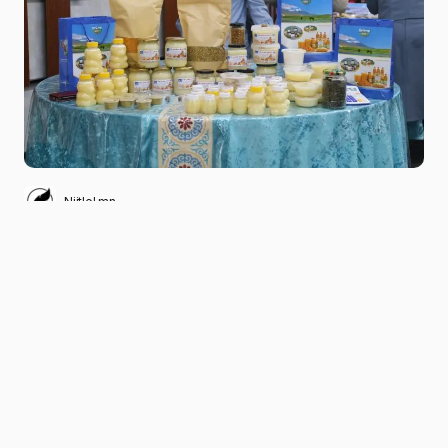
Niitlel.mn
0
07/11/2022
ХУВААЛЦАХ
Монгол Улсын Ерөнхийлөгч Ухнаагийн
Хүрэлсүхийн санаачилсан “Хүнсний хангамж,
аюулгүй байдал” үндэсний хөдөлгөөн Баян-