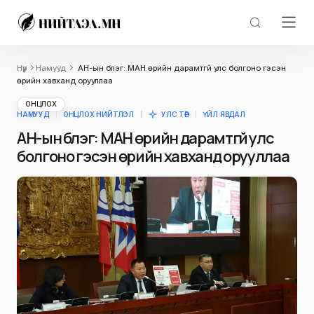
Нүүр
Намууд
АН-ын бүлэг: МАН өрийн дарамтгүй улс болгоно гэсэн
өрийн хавханд орууллаа
ОНЦЛОХ
НАМУУД
ОНЦЛОХ НИЙТЛЭЛ
УЛС ТӨР
ҮЙЛ ЯВДАЛ
АН-ын бүлэг: МАН өрийн дарамтгүй улс
болгоно гэсэн өрийн хавханд орууллаа