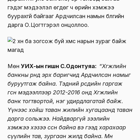
гэдэг мэдээлэл өгдөг ч өрийн хэмжээ
буурахгүй байгааг Ардчилсан намын бүлгийн
дарга О.Цогтгэрэл онцоллоо.
Мөн
УИХ-ын гишүүн С.Одонтуяа:
“
Хөгжлийн
банкны өрөнд эрх баригчид Ардчилсан намыг
буруутгаж байна. Тэдний өөрсдийн гаргаж
өгсөн мэдээллээр 2012-2016 онд Хөгжлийн
банк тогтвортой, нэг удирдлагатай байж.
Үүнээс хойш таван жилийн хугацаанд таван
дарга сольжээ. Найдваргүй зээлийн
хэмжээ хэзээ өссөн байна вэ гээд харахаар
сүүлийн тав, зургаан жилд байна. Мөн