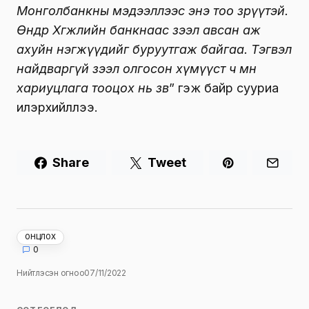
Монголбанкны мэдээллээс энэ тоо зөрүүтэй.
Өнөөдөр Хөгжлийн банкнаас зээл авсан аж
ахуйн нэгжүүдийг буруутгаж байгаа. Тэгвэл
найдваргүй зээл олгосон хүмүүст ч мөн
хариуцлага тооцох нь зөв
” гэж байр сууриа
илэрхийллээ.
Share
Tweet
ОНЦЛОХ
0
Нийтлэсэн огноо
07/11/2022