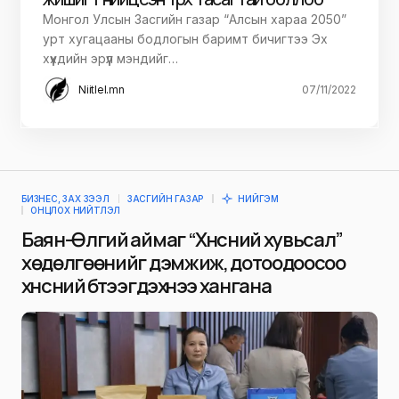
Монгол Улсын Засгийн газар “Алсын хараа 2050”
урт хугацааны бодлогын баримт бичигтээ Эх
хүүхдийн эрүүл мэндийг…
Niitlel.mn
07/11/2022
БИЗНЕС, ЗАХ ЗЭЭЛ
ЗАСГИЙН ГАЗАР
НИЙГЭМ
ОНЦЛОХ НИЙТЛЭЛ
Баян-Өлгий аймаг “Хүнсний хувьсал”
хөдөлгөөнийг дэмжиж, дотоодоосоо
хүнсний бүтээгдэхүүнээ хангана