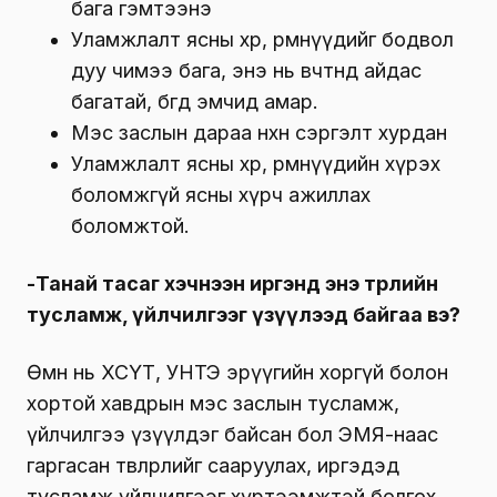
бага гэмтээнэ
Уламжлалт ясны хөрөө, өрөмнүүдийг бодвол
дуу чимээ бага, энэ нь өвчтөнд айдас
багатай, бөгөөд эмчид амар.
Мэс заслын дараа нөхөн сэргэлт хурдан
Уламжлалт ясны хөрөө, өрөмнүүдийн хүрэх
боломжгүй ясны хүрч ажиллах
боломжтой.
-Танай тасаг хэчнээн иргэнд энэ төрлийн
тусламж, үйлчилгээг үзүүлээд байгаа вэ?
Өмнө нь ХСҮТ, УНТЭ эрүүгийн хоргүй болон
хортой хавдрын мэс заслын тусламж,
үйлчилгээ үзүүлдэг байсан бол ЭМЯ-наас
гаргасан төвлөрлийг сааруулах, иргэдэд
тусламж үйлчилгээг хүртээмжтэй болгох,