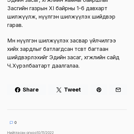
Засгийн газрын XI байрны 1-6 давхарт
шилжүүлж, нүүлгэн шилжүүлэх шийдвэр
гарав.
Мөн нүүлгэн шилжүүлэх засвар үйлчилгээ
хийх зардлыг батлагдсан төсөвтөө багтаан
шийдвэрлэхийг Эдийн засаг, хөгжлийн сайд
Ч.Хүрэлбаатарт даалгалаа.
Share
Tweet
0
Нийтлэсэн огноо
10/11/2022