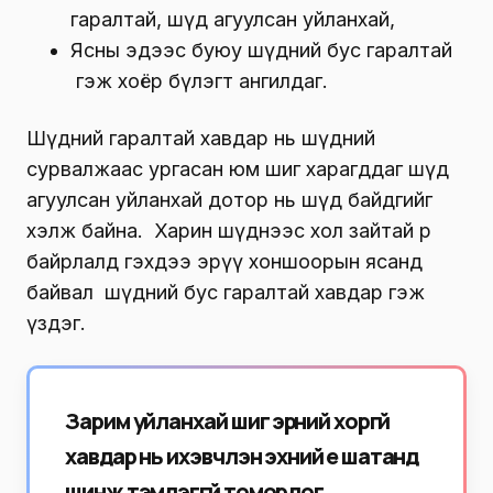
гаралтай, шүд агуулсан уйланхай,
Ясны эдээс буюу шүдний бус гаралтай
гэж хоёр бүлэгт ангилдаг.
Шүдний гаралтай хавдар нь шүдний
сурвалжаас ургасан юм шиг харагддаг шүд
агуулсан уйланхай дотор нь шүд байдгийг
хэлж байна. Харин шүднээс хол зайтай өөр
байрлалд гэхдээ эрүү хоншоорын ясанд
байвал шүдний бус гаралтай хавдар гэж
үздэг.
Зарим уйланхай шиг эрүүний хоргүй
хавдар нь ихэвчлэн эхний үе шатанд
шинж тэмдэггүй томордог.