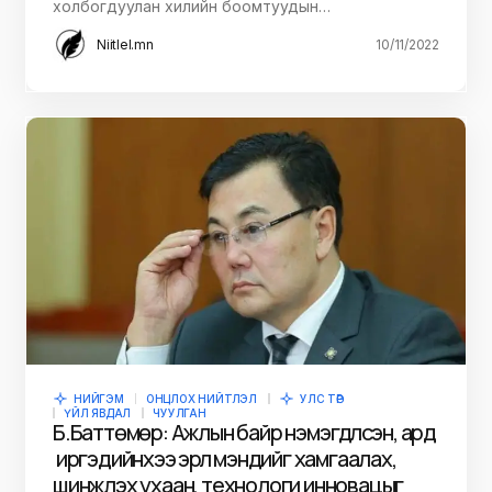
холбогдуулан хилийн боомтуудын…
Niitlel.mn
10/11/2022
НИЙГЭМ
ОНЦЛОХ НИЙТЛЭЛ
УЛС ТӨР
ҮЙЛ ЯВДАЛ
ЧУУЛГАН
Б.Баттөмөр: Ажлын байр нэмэгдүүлсэн, ард
иргэдийнхээ эрүүл мэндийг хамгаалах,
шинжлэх ухаан, технологи инновацыг