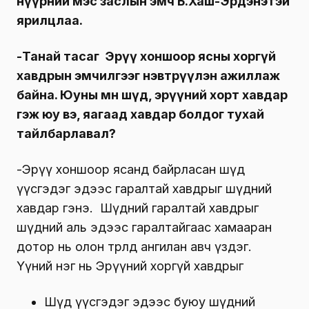
нүүрний мэс заслын эмч Б.Хаш-Эрдэнэтэй
ярилцлаа.
-Танай тасаг Эрүү хоншоор ясны хоргүй
хавдрын эмчилгээг нэвтрүүлэн ажиллаж
байна. Юуны өмнө шүд, эрүүний хорт хавдар
гэж юу вэ, яагаад хавдар болдог тухай
тайлбарлавал?
-Эрүү хоншоор ясанд байрласан шүд
үүсгэдэг эдээс гаралтай хавдрыг шүдний
хавдар гэнэ. Шүдний гаралтай хавдрыг
шүдний аль эдээс гаралтайгаас хамааран
дотор нь олон төрөлд ангилан авч үздэг.
Үүний нэг нь Эрүүний хоргүй хавдрыг
Шүд үүсгэдэг эдээс буюу шүдний