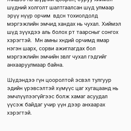
шүдний холголт шалтгаалсан шүд улмаар
эрүү нүүр орчим өвдсөн тохиолдолд
мэргэжлийн эмчид хандах нь чухал. Хиймэл
шүд зүүхдээ аль болох өөрт таарсныг сонгох
хэрэгтэй. Мөн амны хөндий орчимд ямар
нэгэн шарх, сорви ажиглагдах бол
мэргэжлийн эмчийн зөвлөгөө чухал гэдгийг
анхааруулмаар байна.
Шүдэндээ гүн цооролтой эсвэл тулгуур
эдийн үрэвсэлтэй хүмүүс цаг хугацаанд нь
эмчлүүлээгүйгээс болж хамаг асуудал
үүсэж байдаг учир үүн дээр анхаарах
хэрэгтэй.