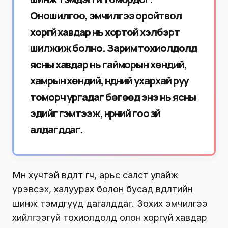
Оношилгоо, эмчилгээ оройтвол
хоргүй хавдар нь хортой хэлбэрт
шилжиж болно. Зарим тохиолдолд
ясны хавдар нь гайморын хөндий,
хамрын хөндий, нүдний ухархай руу
томорч ургадаг бөгөөд энэ нь ясны
эдийг гэмтээж, нүүрний гоо зүй
алдагддаг.
Мөн хүчтэй өвдөлт өгч, арьс салст улайж
үрэвсэх, халуурах болон бусад өвдөлтийн
шинж тэмдгүүд дагалддаг. Зохих эмчилгээ
хийлгээгүй тохиолдолд олон хоргүй хавдар