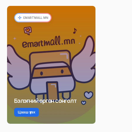
EMARTMALL.MN
Бэлэгний өргөн сонголт
Цааш үзэх