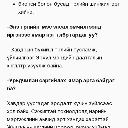
биопси болон бусад төрлийн шинжилгээг
хийнэ.
-Энэ төрлийн мэс засал эмчилгээнд
иргэнээс ямар нэг төлбөр гардаг уу?
– Хавдрын бүхий л төрлийн тусламж,
үйлчилгээг Эрүүл мэндийн даатгалын
хөнгөлөлтөөр үзүүлж байна.
-Урьдчилан сэргийлэх ямар арга байдаг
бэ?
Хавдар үүсгэдэг эрсдэлт хүчин зүйлсээс
хол байх. Сэжигтэй тохиолдолд нарийн
мэргэжлийн эмчид эрт хандах хэрэгтэй.
Жишээ нь шүдний цоорол, буруу хиймэл