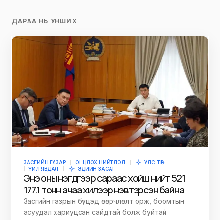
ДАРАА НЬ УНШИХ
ЗАСГИЙН ГАЗАР
ОНЦЛОХ НИЙТЛЭЛ
УЛС ТӨР
ҮЙЛ ЯВДАЛ
ЭДИЙН ЗАСАГ
Энэ оны нэгдүгээр сараас хойш нийт 521
177.1 тонн ачаа хилээр нэвтэрсэн байна
Засгийн газрын бүтцэд өөрчлөлт орж, боомтын
асуудал хариуцсан сайдтай болж буйтай