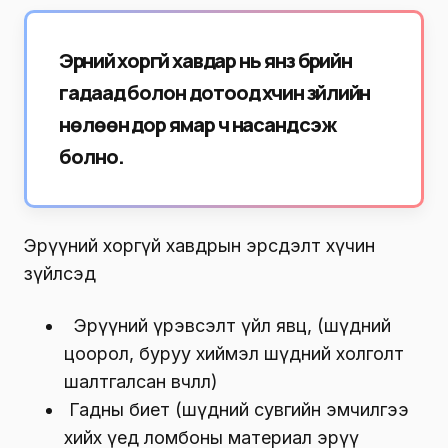
Эрүүний хоргүй хавдар нь янз бүрийн
гадаад болон дотоод хүчин зүйлийн
нөлөөн дор ямар ч насанд үүсэж
болно.
Эрүүний хоргүй хавдрын эрсдэлт хүчин
зүйлсэд
Эрүүний үрэвсэлт үйл явц, (шүдний
цоорол, буруу хиймэл шүдний холголт
шалтгалсан өвчлөл)
Гадны биет (шүдний сувгийн эмчилгээ
хийх үед ломбоны материал эрүү