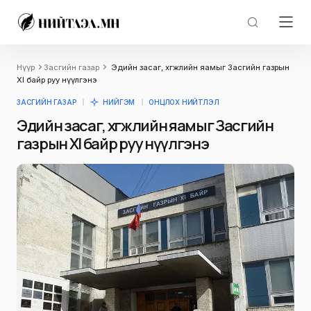
Нүүр
Засгийн газар
Эдийн засаг, хөгжлийн яамыг Засгийн газрын
XI байр руу нүүлгэнэ
ЗАСГИЙН ГАЗАР
НИЙГЭМ
ОНЦЛОХ НИЙТЛЭЛ
Эдийн засаг, хөгжлийн яамыг Засгийн
газрын XI байр руу нүүлгэнэ