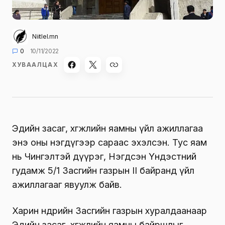
Niitlel.mn
0
10/11/2022
ХУВААЛЦАХ
Эдийн засаг, хөгжлийн яамны үйл ажиллагаа
энэ оны нэгдүгээр сараас эхэлсэн. Тус яам
нь Чингэлтэй дүүрэг, Нэгдсэн Үндэстний
гудамж 5/1 Засгийн газрын II байранд үйл
ажиллагааг явуулж байв.
Харин өнөөдрийн Засгийн газрын хуралдаанаар
Эдийн засаг, хөгжлийн яамны байршлыг