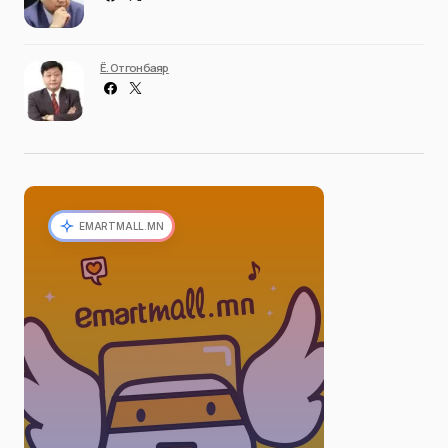
Ё. Отгонбаяр
EMARTMALL.MN