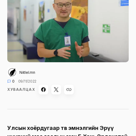
Niitlel.mn
0
09/11/2022
ХУВААЛЦАХ
Улсын хоёрдугаар төв эмнэлгийн Эрүү