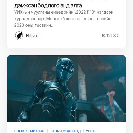
дэмжсэн бодлого энд алга
УИХ-ын чуулганы өнөөдрийн \2022.11.10\ нэгдсэн
хуралдаанаар Монгол Улсын нэгдсэн төсвийн
2023 оны төсвийн…
Niitlel.mn
10/11/2022
ОНЦЛОХ НИЙТЛЭЛ
ТАНЫ АМРАЛТАНД
УРЛАГ