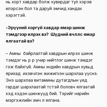
нь хорт хавдар болж хувирдаг тул хэрэв
илэрсэн бол та даруй эмчид хандах
хэрэгтэй.
-Эрүүний хоргүй хавдар ямар шинж
тэмдгээр илрэх вэ? Шүдний өвчлөлөөс ямар
ялгаатай вэ?
– Амны байрлалтай хавдрын илрэх шинж
тэмдэг нь өөр өөр учир нийтлэг шинж тэмдэг
гэж байхгүй. Амны хөндийн хавдрын хувьд
ярихад ихэвчлэн жижигхэн шархлаа үүснэ.
Энэ шархлаа витамины дутагдлын үед
гардаг шархлаатай төстэй боловч ялгаатай
хэд хэдэн шинжүүд бий. Тэрийг нарийн
мэргэжлийн эмч л ялгана.