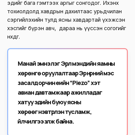
эдийг бага гэмтээх аргыг сонгодог. Ихэнх
тохиолдолд хавдрын дахилтаас урьдчилан
сэргийлэхийн тулд ясны хавдартай үхэжсэн
хэсгийг бүрэн авч, дараа нь үүссэн согогийг
нөхдөг.
Манай эмнэлэг Эрүүл мэндийн яамны
хөрөнгө оруулалтаар Эрүү нүүрний мэс
засалд орчин үеийн “Piezo” хэт
авиан давтамжаар ажилладаг
хатуу эдийн буюу ясны
хөрөөг нэвтрүүлэн тусламж,
үйлчилгээ үзүүлж байна.