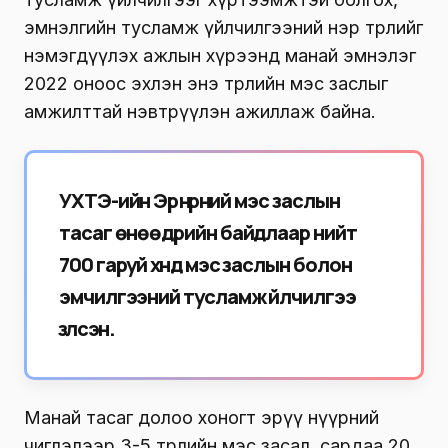
эмнэлгийн тусламж үйлчилгээний нэр төрлийг
нэмэгдүүлэх ажлын хүрээнд манай эмнэлэг
2022 оноос эхлэн энэ төрлийн мэс заслыг
амжилттай нэвтрүүлэн ажиллаж байна.
УХТЭ-ийн Эрүү нүүрний мэс заслын
тасаг өнөөдрийн байдлаар нийт
700 гаруй хүнд мэс заслын болон
эмчилгээний тусламж үйлчилгээ
үзүүлсэн.
Манай тасаг долоо хоногт эрүү нүүрний
чиглэлээр 3-5 төрлийн мэс засал, сардаа 20