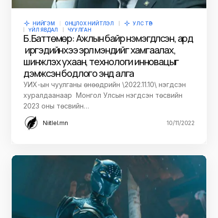
НИЙГЭМ
ОНЦЛОХ НИЙТЛЭЛ
УЛС ТӨР
ҮЙЛ ЯВДАЛ
ЧУУЛГАН
Б.Баттөмөр: Ажлын байр нэмэгдүүлсэн, ард
иргэдийнхээ эрүүл мэндийг хамгаалах,
шинжлэх ухаан, технологи инновацыг
дэмжсэн бодлого энд алга
УИХ-ын чуулганы өнөөдрийн \2022.11.10\ нэгдсэн
хуралдаанаар Монгол Улсын нэгдсэн төсвийн
2023 оны төсвийн…
Niitlel.mn
10/11/2022