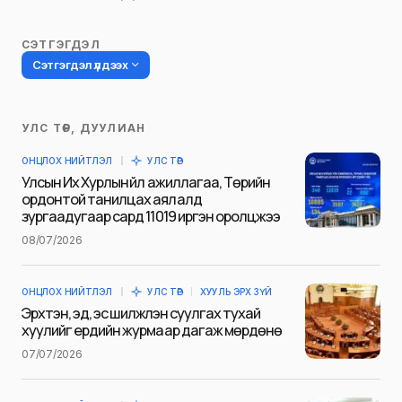
СЭТГЭГДЭЛ
Сэтгэгдэл үлдээх
УЛС ТӨР, ДУУЛИАН
Таны имэйл хаягийг нийтлэхгүй.
ОНЦЛОХ НИЙТЛЭЛ
УЛС ТӨР
Шаардлагатай талбаруудыг
*
гэж
Улсын Их Хурлын үйл ажиллагаа, Төрийн
тэмдэглэсэн
ордонтой танилцах аялалд
зургаадугаар сард 11019 иргэн оролцжээ
Name
*
08/07/2026
ОНЦЛОХ НИЙТЛЭЛ
УЛС ТӨР
ХУУЛЬ ЭРХ ЗҮЙ
E-mail
*
Эрхтэн, эд, эс шилжүүлэн суулгах тухай
хуулийг ердийн журмаар дагаж мөрдөнө
07/07/2026
Сэтгэгдэл
*