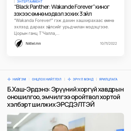
ЭНТЕРТАЙМЕНТ
“Black Panther: Wakande Forever” киног
үзэхээс өмнө мэдвэл зохих 3 зүйл
“Wakanda Forever!” гэж дахин хашхирахаас өмнө
эхлээд дараах зүйлсийг урьдчилан мэдэцгээе.
Цорын ганц Т’Чалла,…
Niitlel.mn
10/11/2022
НИЙГЭМ
ОНЦЛОХ НИЙТЛЭЛ
ЭРҮҮЛ МЭНД
ЯРИЛЦЛАГА
Б.Хаш-Эрдэнэ: Эрүүний хоргүй хавдрын
оношилгоо, эмчилгээ оройтвол хортой
хэлбэрт шилжих ЭРСДЭЛТЭЙ