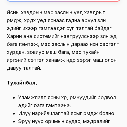
Ясны хавдрын мэс заслын үед хавдрыг
өрөмдөж, хөрөөдөх үед яснаас гадна эрүүл зөөлөн
эдийг ихээр гэмтээдэг сул талтай байдаг.
Харин энэ системийг нэвтрүүлснээр зөөлөн эд
бага гэмтэж, мэс заслын дараах нөхөн сэргэлт
хурдан, зовиур маш бага, мэс тухайн
иргэний сэтгэл ханамж өндөр зэрэг маш олон
давуу талтай.
Тухайлбал,
Уламжлалт ясны хөрөө, өрөмнүүдийг бодвол
эдийг бага гэмтээнэ.
Илүү нарийвчлалтай ясыг өрөмдөж болно
Эрүү нүүр орчмын судас, мэдрэлийг