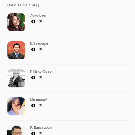
НИЙТЛЭЛЧИД
Adiya Idea
D. Sainbayar
Г. Мэнд-Ооёо
Мөнгөндалай
Р. Даваадорж