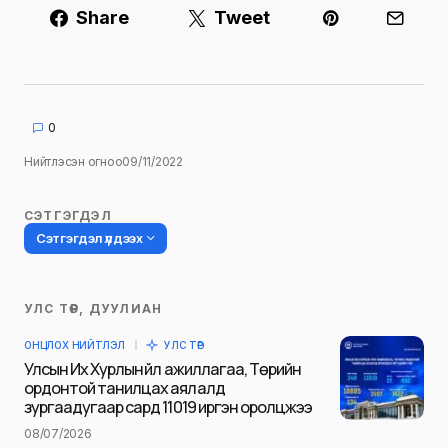
Share
Tweet
0
Нийтлэсэн огноо
09/11/2022
СЭТГЭГДЭЛ
Сэтгэгдэл үлдээх
УЛС ТӨР, ДУУЛИАН
Таны имэйл хаягийг нийтлэхгүй.
ОНЦЛОХ НИЙТЛЭЛ
УЛС ТӨР
Шаардлагатай талбаруудыг
*
гэж
Улсын Их Хурлын үйл ажиллагаа, Төрийн
тэмдэглэсэн
ордонтой танилцах аялалд
зургаадугаар сард 11019 иргэн оролцжээ
Name
*
08/07/2026