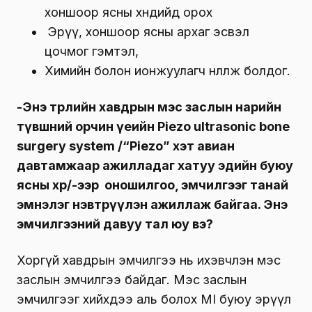
хоншоор ясны хөндийд орох
Эрүү, хоншоор ясны архаг эсвэл
цочмог гэмтэл,
Химийн болон ионжуулагч нөлөөлж болдог.
-Энэ төрлийн хавдрын мэс заслын нарийн
түвшний орчин үеийн Piezo ultrasonic bone
surgery system /“Piezo” хэт авиан
давтамжаар ажилладаг хатуу эдийн буюу
ясны хөрөө/-ээр оношилгоо, эмчилгээг танай
эмнэлэг нэвтрүүлэн ажиллаж байгаа. Энэ
эмчилгээний давуу тал юу вэ?
Хоргүй хавдрын эмчилгээ нь ихэвчлэн мэс
заслын эмчилгээ байдаг. Мэс заслын
эмчилгээг хийхдээ аль болох MI буюу эрүүл