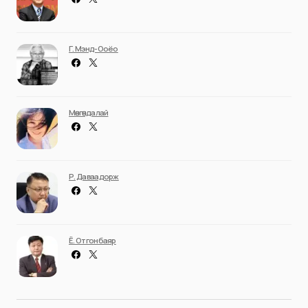
Г. Мэнд-Ооёо
Мөнгөндалай
Р. Даваадорж
Ё. Отгонбаяр