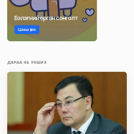
Бэлэгний өргөн сонголт
Цааш үзэх
ДАРАА НЬ УНШИХ