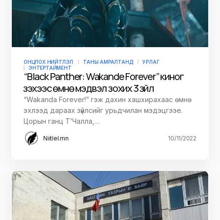
ОНЦЛОХ НИЙТЛЭЛ
ТАНЫ АМРАЛТАНД
УРЛАГ
ЭНТЕРТАЙМЕНТ
“Black Panther: Wakande Forever” киног
үзэхээс өмнө мэдвэл зохих 3 зүйл
“Wakanda Forever!” гэж дахин хашхирахаас өмнө
эхлээд дараах зүйлсийг урьдчилан мэдэцгээе.
Цорын ганц Т’Чалла,…
Niitlel.mn
10/11/2022