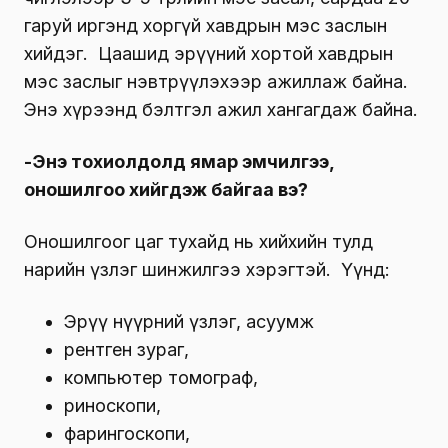
гаруй иргэнд хоргүй хавдрын мэс заслын
хийдэг. Цаашид эрүүний хортой хавдрын
мэс заслыг нэвтрүүлэхээр ажиллаж байна.
Энэ хүрээнд бэлтгэл ажил хангагдаж байна.
-Энэ тохиолдолд ямар эмчилгээ,
оношилгоо хийгдэж байгаа вэ?
Оношилгоог цаг тухайд нь хийхийн тулд
нарийн үзлэг шинжилгээ хэрэгтэй. Үүнд:
Эрүү нүүрний үзлэг, асуумж
рентген зураг,
компьютер томограф,
риноскопи,
фарингоскопи,