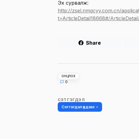
Эх сурвалж:
http://zsel.nmgcyy.com.cn/applica
t=ArticleDetail18668#/ArticleDeta
Share
ОНЦЛОХ
0
СЭТГЭГДЭЛ
Сэтгэгдэл үлдээх