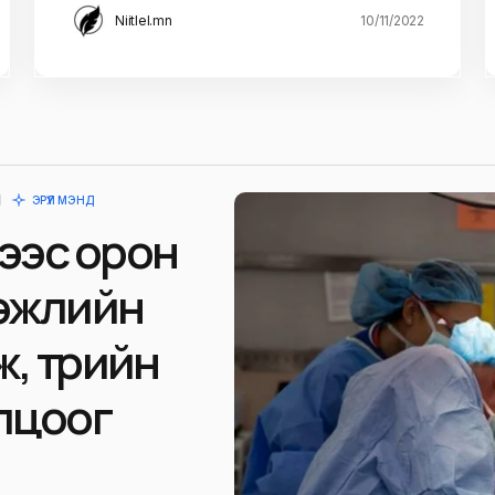
Niitlel.mn
10/11/2022
ЭРҮҮЛ МЭНД
ээс орон
гэжлийн
, төрийн
лцоог