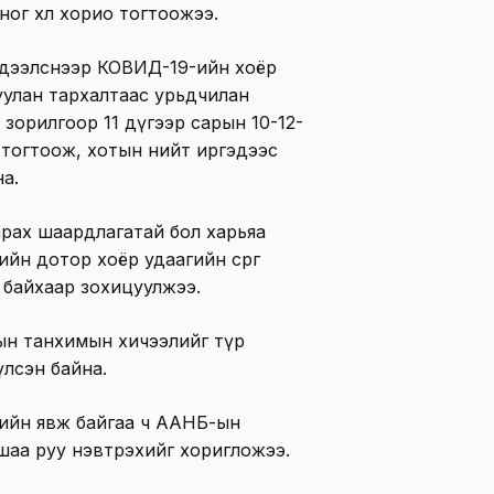
ог хөл хорио тогтоожээ.
дээлснээр КОВИД-19-ийн хоёр
уулан тархалтаас урьдчилан
 зорилгоор 11 дүгээр сарын 10-12-
 тогтоож, хотын нийт иргэдээс
а.
арах шаардлагатай бол харьяа
йн дотор хоёр удаагийн сөрөг
 байхаар зохицуулжээ.
ын танхимын хичээлийг түр
лсэн байна.
вийн явж байгаа ч ААНБ-ын
 хашаа руу нэвтрэхийг хоригложээ.