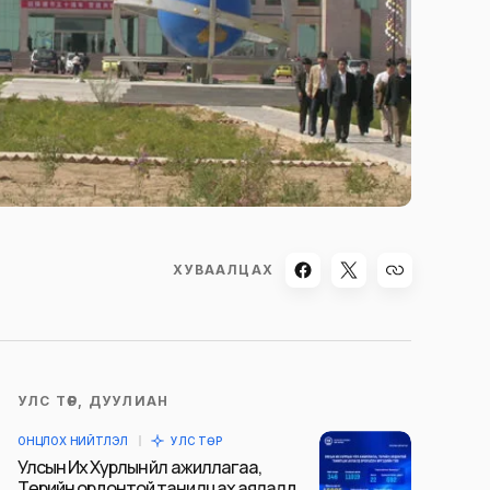
ХУВААЛЦАХ
УЛС ТӨР, ДУУЛИАН
ОНЦЛОХ НИЙТЛЭЛ
УЛС ТӨР
Улсын Их Хурлын үйл ажиллагаа,
Төрийн ордонтой танилцах аялалд