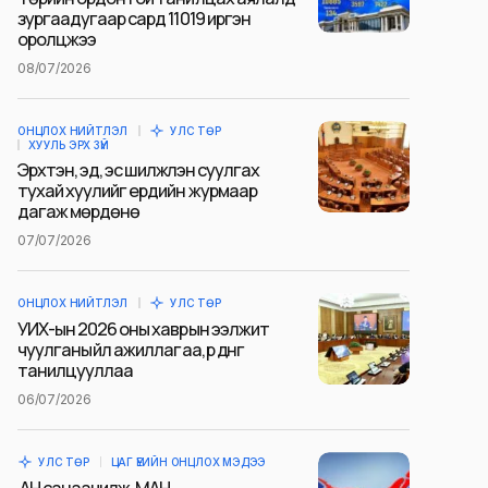
зургаадугаар сард 11019 иргэн
оролцжээ
08/07/2026
ОНЦЛОХ НИЙТЛЭЛ
УЛС ТӨР
ХУУЛЬ ЭРХ ЗҮЙ
Эрхтэн, эд, эс шилжүүлэн суулгах
тухай хуулийг ердийн журмаар
дагаж мөрдөнө
07/07/2026
ОНЦЛОХ НИЙТЛЭЛ
УЛС ТӨР
УИХ-ын 2026 оны хаврын ээлжит
чуулганы үйл ажиллагаа, үр дүнг
танилцууллаа
06/07/2026
УЛС ТӨР
ЦАГ ҮЕИЙН ОНЦЛОХ МЭДЭЭ