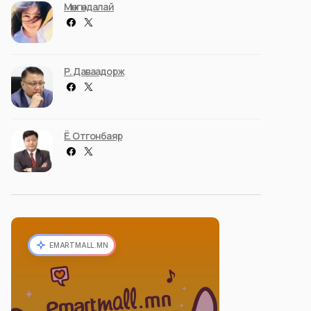
Мөнгөндалай
Р. Даваадорж
Ё. Отгонбаяр
EMARTMALL.MN