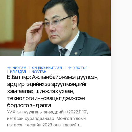
НИЙГЭМ
ОНЦЛОХ НИЙТЛЭЛ
УЛС ТӨР
ҮЙЛ ЯВДАЛ
ЧУУЛГАН
Б.Баттөмөр: Ажлын байр нэмэгдүүлсэн,
ард иргэдийнхээ эрүүл мэндийг
хамгаалах, шинжлэх ухаан,
технологи инновацыг дэмжсэн
бодлого энд алга
УИХ-ын чуулганы өнөөдрийн \2022.11.10\
нэгдсэн хуралдаанаар Монгол Улсын
нэгдсэн төсвийн 2023 оны төсвийн…