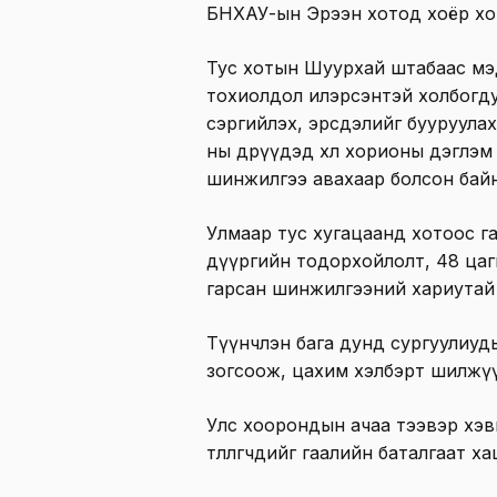
БНХАУ-ын Эрээн хотод хоёр хон
Тус хотын Шуурхай штабаас мэ
тохиолдол илэрсэнтэй холбогд
сэргийлэх, эрсдэлийг бууруулах
ны өдрүүдэд хөл хорионы дэглэм
шинжилгээ авахаар болсон байн
Улмаар тус хугацаанд хотоос г
дүүргийн тодорхойлолт, 48 цаги
гарсан шинжилгээний хариутай
Түүнчлэн бага дунд сургуулиуд
зогсоож, цахим хэлбэрт шилжүү
Улс хоорондын ачаа тээвэр хэ
төлөөлөгчдийг гаалийн баталгаат