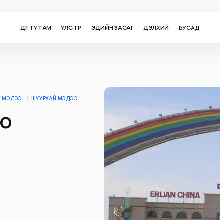
ӨДӨР ТУТАМ
УЛС ТӨР
ЭДИЙН ЗАСАГ
ДЭЛХИЙ
БУСАД
Х МЭДЭЭ
ШУУРХАЙ МЭДЭЭ
ио