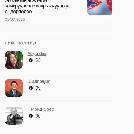
АН санаачилж, МАН
замхруулсаар хаврын чуулган
өндөрлөлөө
03/07/2026
НИЙТЛЭЛЧИД
Adiya Idea
D. Sainbayar
Г. Мэнд-Ооёо