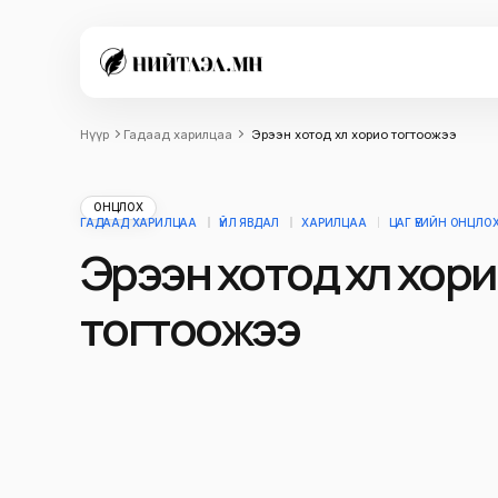
Нүүр
Гадаад харилцаа
Эрээн хотод хөл хорио тогтоожээ
ОНЦЛОХ
ГАДААД ХАРИЛЦАА
ҮЙЛ ЯВДАЛ
ХАРИЛЦАА
ЦАГ ҮЕИЙН ОНЦЛО
Эрээн хотод хөл хор
тогтоожээ