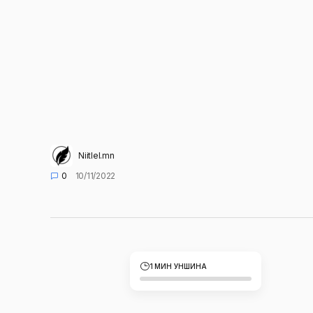
Niitlel.mn
0
10/11/2022
1 МИН УНШИНА