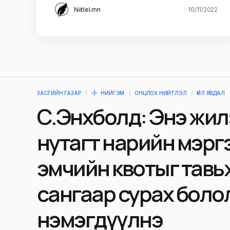
Niitlel.mn
10/11/2022
ЗАСГИЙН ГАЗАР
НИЙГЭМ
ОНЦЛОХ НИЙТЛЭЛ
ҮЙЛ ЯВДАЛ
С.Энхболд: Энэ жил
нутагт нарийн мэр
эмчийн квотыг тавьж
сангаар сурах боло
нэмэгдүүлнэ