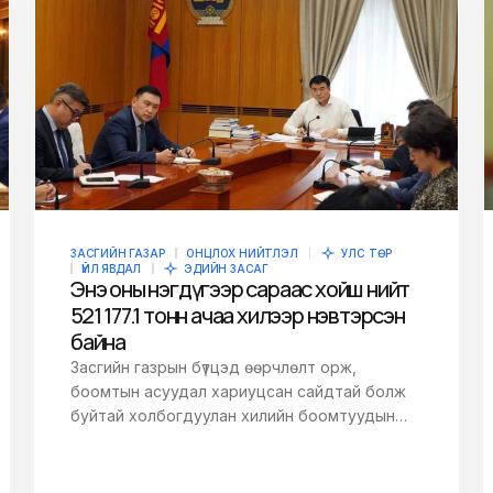
ЗАСГИЙН ГАЗАР
ОНЦЛОХ НИЙТЛЭЛ
УЛС ТӨР
ҮЙЛ ЯВДАЛ
ЭДИЙН ЗАСАГ
Энэ оны нэгдүгээр сараас хойш нийт
521 177.1 тонн ачаа хилээр нэвтэрсэн
байна
Засгийн газрын бүтцэд өөрчлөлт орж,
боомтын асуудал хариуцсан сайдтай болж
буйтай холбогдуулан хилийн боомтуудын…