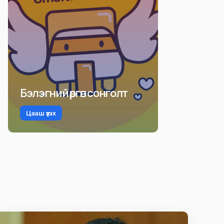
Бэлэгний өргөн сонголт
Цааш үзэх