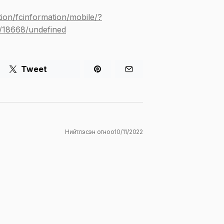
tion/fcinformation/mobile/?
il/18668/undefined
Tweet
Нийтлэсэн огноо
10/11/2022