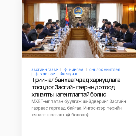
ЗАСГИЙН ГАЗАР
НИЙГЭМ
ОНЦЛОХ НИЙТЛЭЛ
УЛС ТӨР
ҮЙЛ ЯВДАЛ
Төрийн албан хаагчдад хариуцлага
тооцдог Засгийн газрын дотоод
хяналтын агентлагтай болно
МХЕГ-ыг татан буулгаж шийдвэрийг Засгийн
газраас гаргаад байгаа. Ингэснээр төрийн
хяналт шалгалт үгүй болохгүй…