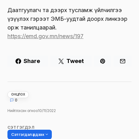
Даатгуулагч та дээрх тусламж үйлчилгээ
үзүүлэх гэрээт ЭМБ-уудтай доорх линкээр
орж танилцаарай.
https://emd.gov.mn/news/197
Share
Tweet
ОНЦЛОХ
0
Нийтлэсэн огноо
10/11/2022
СЭТГЭГДЭЛ
Сэтгэгдэл үлдээх