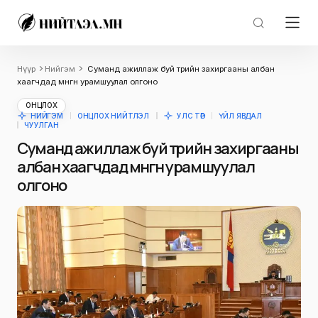
Нүүр
Нийгэм
Суманд ажиллаж буй төрийн захиргааны албан
хаагчдад мөнгөн урамшуулал олгоно
ОНЦЛОХ
НИЙГЭМ
ОНЦЛОХ НИЙТЛЭЛ
УЛС ТӨР
ҮЙЛ ЯВДАЛ
ЧУУЛГАН
Суманд ажиллаж буй төрийн захиргааны
албан хаагчдад мөнгөн урамшуулал
олгоно