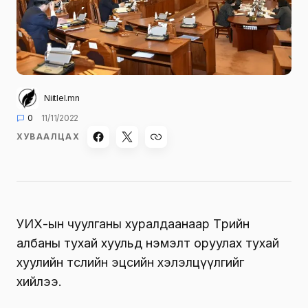
Niitlel.mn
0
11/11/2022
ХУВААЛЦАХ
УИХ-ын чуулганы хуралдаанаар Төрийн
албаны тухай хуульд нэмэлт оруулах тухай
хуулийн төслийн эцсийн хэлэлцүүлгийг
хийлээ.