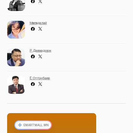
Мөнгөндалай
Р. Даваадорж
Ё. Отгонбаяр
EMARTMALL.MN