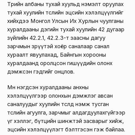
Төрийн албаны тухай хуульд нэмэлт оруулах
тухай хуулийн төслийн эцсийн хэлэлцүүлгийг
хийхдээ Монгол Улсын Их Хурлын чуулганы
хуралдааны дэгийн тухай хуулийн 42 дугаар
зүйлийн 42.2.1, 42.2.3-т заасны дагуу
зарчмын зөрүүтэй хоёр саналаар санал
хураалт явуулахад, Байнгын хорооны
хуралдаанд оролцсон гишүүдийн олонх
дэмжсэн гэдгийг онцлов.
Мөн нэгдсэн хуралдааны анхны
хэлэлцүүлгээр олонхын дэмжлэг авсан
саналуудыг хуулийн төсөлд нэмж тусган
төслийн агуулга, зарчмыг алдагдуулахгүйгээр
үг хэллэг, бүтцийн шинжтэй засварыг хийж,
эцсийн хэлэлцүүлэгт бэлтгэсэн гэж байлаа.