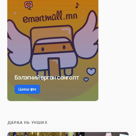
Бэлэгний өргөн сонголт
Цааш үзэх
ДАРАА НЬ УНШИХ