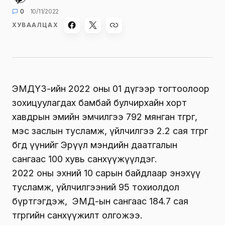
0
10/11/2022
ХУВААЛЦАХ
ЭМДҮЗ-ийн 2022 оны 01 дүгээр тогтоолоор
зохицуулагдах бамбай булчирхайн хорт
хавдрын эмийн эмчилгээ 792 мянган төгрөг,
мэс заслын тусламж, үйлчилгээ 2.2 сая төгрөг
бөгөөд үүнийг Эрүүл мэндийн даатгалын
сангаас 100 хувь санхүүжүүлдэг.
2022 оны эхний 10 сарын байдлаар энэхүү
тусламж, үйлчилгээний 95 тохиолдол
бүртгэгдэж, ЭМД-ын сангаас 184.7 сая
төгрөгийн санхүүжилт олгожээ.