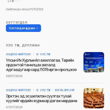
0
Нийтлэсэн огноо
11/11/2022
СЭТГЭГДЭЛ
Сэтгэгдэл үлдээх
УЛС ТӨР, ДУУЛИАН
Таны имэйл хаягийг нийтлэхгүй.
ОНЦЛОХ НИЙТЛЭЛ
УЛС ТӨР
Шаардлагатай талбаруудыг
*
гэж
Улсын Их Хурлын үйл ажиллагаа, Төрийн
тэмдэглэсэн
ордонтой танилцах аялалд
зургаадугаар сард 11019 иргэн оролцжээ
Name
*
08/07/2026
ОНЦЛОХ НИЙТЛЭЛ
УЛС ТӨР
ХУУЛЬ ЭРХ ЗҮЙ
E-mail
*
Эрхтэн, эд, эс шилжүүлэн суулгах тухай
хуулийг ердийн журмаар дагаж мөрдөнө
07/07/2026