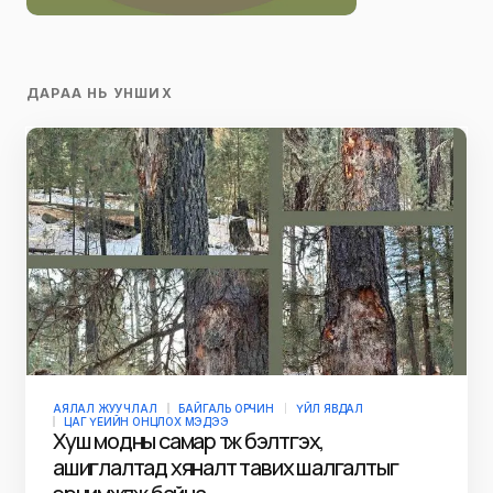
ДАРАА НЬ УНШИХ
АЯЛАЛ ЖУУЧЛАЛ
БАЙГАЛЬ ОРЧИН
ҮЙЛ ЯВДАЛ
ЦАГ ҮЕИЙН ОНЦЛОХ МЭДЭЭ
Хуш модны самар түүж бэлтгэх,
ашиглалтад хяналт тавих шалгалтыг