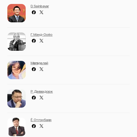
D. Sainbayar
Г. Мэнд-Ооёо
Мөнгөндалай
Р. Даваадорж
Ё. Отгонбаяр