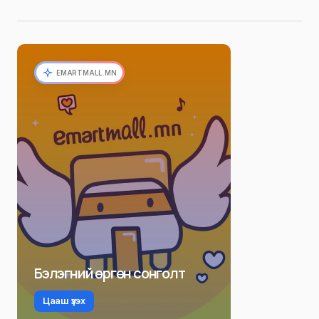
EMARTMALL.MN
Бэлэгний өргөн сонголт
Цааш үзэх