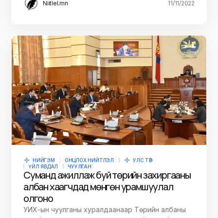
Niitlel.mn
11/11/2022
НИЙГЭМ
ОНЦЛОХ НИЙТЛЭЛ
УЛС ТӨР
ҮЙЛ ЯВДАЛ
ЧУУЛГАН
Суманд ажиллаж буй төрийн захиргааны
албан хаагчдад мөнгөн урамшуулал
олгоно
УИХ-ын чуулганы хуралдаанаар Төрийн албаны