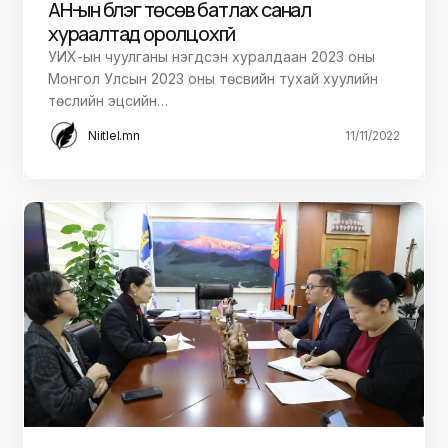
АН-ын бүлэг төсөв батлах санал
хураалтад оролцохгүй
УИХ-ын чуулганы нэгдсэн хуралдаан 2023 оны
Монгол Улсын 2023 оны төсвийн тухай хуулийн
төслийн эцсийн…
Niitlel.mn
11/11/2022