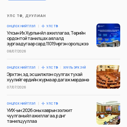
УЛС ТӨР, ДУУЛИАН
Таны имэйл хаягийг нийтлэхгүй.
ОНЦЛОХ НИЙТЛЭЛ
УЛС ТӨР
Шаардлагатай талбаруудыг
*
гэж
Улсын Их Хурлын үйл ажиллагаа, Төрийн
тэмдэглэсэн
ордонтой танилцах аялалд
зургаадугаар сард 11019 иргэн оролцжээ
Name
*
08/07/2026
ОНЦЛОХ НИЙТЛЭЛ
УЛС ТӨР
ХУУЛЬ ЭРХ ЗҮЙ
E-mail
*
Эрхтэн, эд, эс шилжүүлэн суулгах тухай
хуулийг ердийн журмаар дагаж мөрдөнө
07/07/2026
Сэтгэгдэл
*
ОНЦЛОХ НИЙТЛЭЛ
УЛС ТӨР
УИХ-ын 2026 оны хаврын ээлжит
чуулганы үйл ажиллагаа, үр дүнг
танилцууллаа