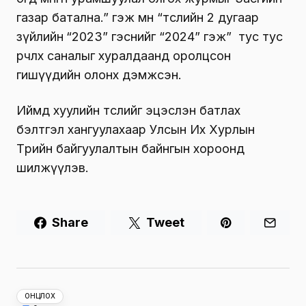
газар батална.” гэж мөн “төслийн 2 дугаар
зүйлийн
“2023” гэснийг “2024” гэж” тус тус
өөрчлөх саналыг хуралдаанд оролцсон
гишүүдийн олонх дэмжсэн.
Иймд хуулийн төслийг эцэслэн батлах
бэлтгэл хангуулахаар Улсын Их Хурлын
Төрийн байгуулалтын байнгын хороонд
шилжүүлэв.
Share
Tweet
ОНЦЛОХ