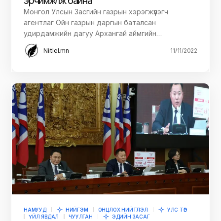
эрчимжүүлж байна
Монгол Улсын Засгийн газрын хэрэгжүүлэгч
агентлаг Ойн газрын даргын баталсан
удирдамжийн дагуу Архангай аймгийн…
Niitlel.mn
11/11/2022
НАМУУД
НИЙГЭМ
ОНЦЛОХ НИЙТЛЭЛ
УЛС ТӨР
ҮЙЛ ЯВДАЛ
ЧУУЛГАН
ЭДИЙН ЗАСАГ