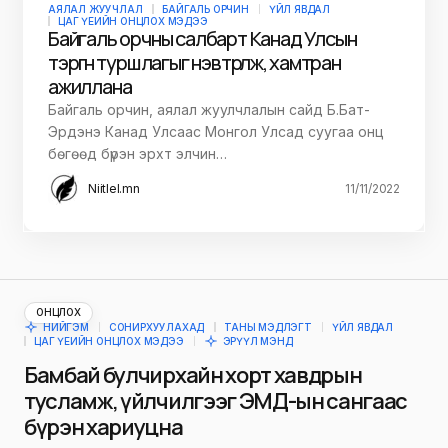
АЯЛАЛ ЖУУЧЛАЛ
БАЙГАЛЬ ОРЧИН
ҮЙЛ ЯВДАЛ
ЦАГ ҮЕИЙН ОНЦЛОХ МЭДЭЭ
Байгаль орчны салбарт Канад Улсын
тэргүүн туршлагыг нэвтрүүлж, хамтран
ажиллана
Байгаль орчин, аялал жуулчлалын сайд Б.Бат-
Эрдэнэ Канад Улсаас Монгол Улсад суугаа онц
бөгөөд бүрэн эрхт элчин…
Niitlel.mn
11/11/2022
ОНЦЛОХ
НИЙГЭМ
СОНИРХУУЛАХАД
ТАНЫ МЭДЛЭГТ
ҮЙЛ ЯВДАЛ
ЦАГ ҮЕИЙН ОНЦЛОХ МЭДЭЭ
ЭРҮҮЛ МЭНД
Бамбай булчирхайн хорт хавдрын
тусламж, үйлчилгээг ЭМД-ын сангаас
бүрэн хариуцна