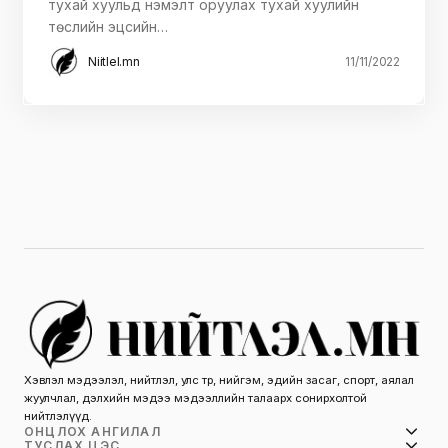
тухай хуульд нэмэлт оруулах тухай хуулийн
төслийн эцсийн…
Niitlel.mn
11/11/2022
Хэвлэл мэдээлэл, нийтлэл, улс төр, нийгэм, эдийн засаг, спорт, аялал
жуулчлал, дэлхийн мэдээ мэдээллийн талаарх сонирхолтой
нийтлэлүүд.
ОНЦЛОХ АНГИЛАЛ
ТУСЛАХ ЦЭС