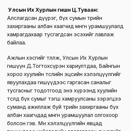
Улсын Их Хурлын гишүүн Ц.Туваан:
Алслагдсан дүүрэг, бүх сумын төрийн
захиргааны албан хаагчид мөнгөн урамшуулалд
хамрагдахаар тусгагдсан эсэхийг лавлаж
байлаа.
Ажлын хэсгийг төлөөлж, Улсын Их Хурлын
гишүүн Д.Тогтохсүрэн хариултдаа, Байнгын
хороо хуулийн төслийн эцсийн хэлэлцүүлгийг
явуулахдаа гишүүдээс гаргасан саналыг
тусгасныг тодотгоод энэ хүрээнд хуулийн
төсөлд бүх сумыг тэгш хамруулсаны зэрэгцээ
суманд ажиллаж буй төрийн захиргааны бүх
албан хаагчдад мөнгөн урамшуулал олгохоор
болсон гэв. Мөн хэлэлцүүлгийн явцад