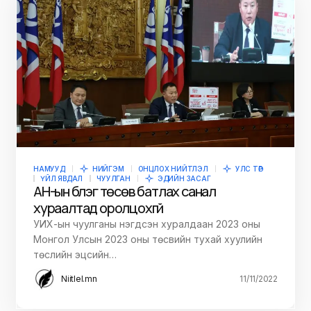
НАМУУД
НИЙГЭМ
ОНЦЛОХ НИЙТЛЭЛ
УЛС ТӨР
ҮЙЛ ЯВДАЛ
ЧУУЛГАН
ЭДИЙН ЗАСАГ
АН-ын бүлэг төсөв батлах санал
хураалтад оролцохгүй
УИХ-ын чуулганы нэгдсэн хуралдаан 2023 оны
Монгол Улсын 2023 оны төсвийн тухай хуулийн
төслийн эцсийн…
Niitlel.mn
11/11/2022