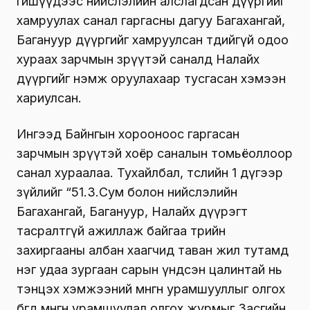
гишүүдээс нийслэлийн алслагдсан дүүргийг
хамруулах санал гаргасны дагуу Багахангай,
Багануур дүүргийг хамруулсан төдийгүй одоо
хураах зарчмын зөрүүтэй саналд Налайх
дүүргийг нэмж оруулахаар тусгасан хэмээн
хариулсан.
Ингээд Байнгын хорооноос гаргасан
зарчмын зөрүүтэй хоёр саналын томьёоллоор
санал хураалаа. Тухайлбал, төслийн 1 дүгээр
зүйлийг “51.3.Сум болон нийслэлийн
Багахангай, Багануур, Налайх дүүрэгт
тасралтгүй ажиллаж байгаа төрийн
захиргааны албан хаагчид таван жил тутамд
нэг удаа зургаан сарын үндсэн цалинтай нь
тэнцэх хэмжээний мөнгөн урамшууллыг олгох
бөгөөд мөнгөн урамшуулал олгох журмыг Засгийн