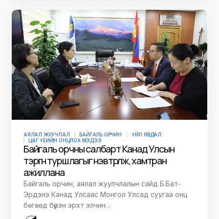
АЯЛАЛ ЖУУЧЛАЛ
БАЙГАЛЬ ОРЧИН
ҮЙЛ ЯВДАЛ
ЦАГ ҮЕИЙН ОНЦЛОХ МЭДЭЭ
Байгаль орчны салбарт Канад Улсын
тэргүүн туршлагыг нэвтрүүлж, хамтран
ажиллана
Байгаль орчин, аялал жуулчлалын сайд Б.Бат-
Эрдэнэ Канад Улсаас Монгол Улсад суугаа онц
бөгөөд бүрэн эрхт элчин…