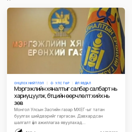
ОНЦЛОХ НИЙТЛЭЛ
УЛС ТӨР
ҮЙЛ ЯВДАЛ
Мэргэжлийн хяналтыг салбар салбарт нь
хариуцуулж, бүтцийн өөрчлөлт хийх нь
зөв
Монгол Улсын Засгийн газар МХЕГ-ыг татан
буулгах шийдвэрийг гаргасан. Давхардсан
шалгалт үйл ажиллагаа явуулахад…