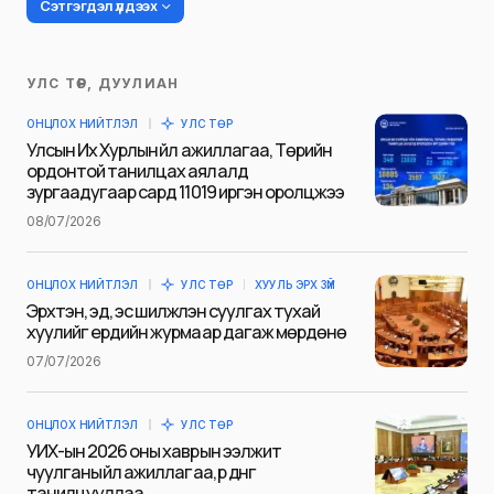
Сэтгэгдэл үлдээх
УЛС ТӨР, ДУУЛИАН
Таны имэйл хаягийг нийтлэхгүй.
ОНЦЛОХ НИЙТЛЭЛ
УЛС ТӨР
Шаардлагатай талбаруудыг
*
гэж
Улсын Их Хурлын үйл ажиллагаа, Төрийн
тэмдэглэсэн
ордонтой танилцах аялалд
зургаадугаар сард 11019 иргэн оролцжээ
Name
*
08/07/2026
ОНЦЛОХ НИЙТЛЭЛ
УЛС ТӨР
ХУУЛЬ ЭРХ ЗҮЙ
E-mail
*
Эрхтэн, эд, эс шилжүүлэн суулгах тухай
хуулийг ердийн журмаар дагаж мөрдөнө
07/07/2026
Сэтгэгдэл
*
ОНЦЛОХ НИЙТЛЭЛ
УЛС ТӨР
УИХ-ын 2026 оны хаврын ээлжит
чуулганы үйл ажиллагаа, үр дүнг
танилцууллаа