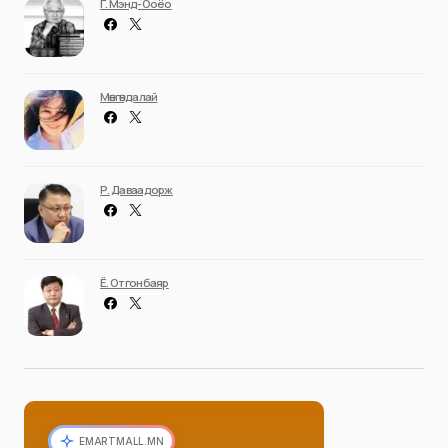
Г. Мэнд-Ооёо
Мөнгөндалай
Р. Даваадорж
Ё. Отгонбаяр
EMARTMALL.MN