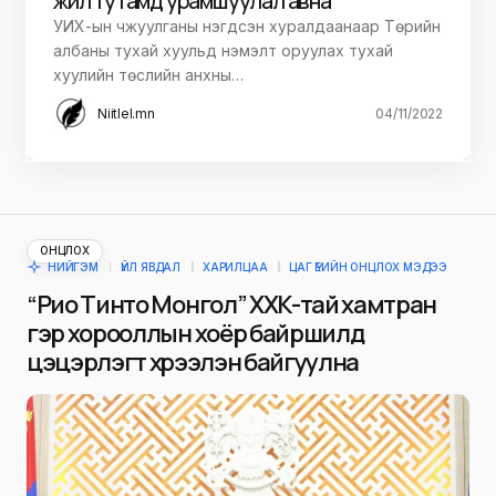
жил тутамд урамшуулал авна
УИХ-ын чжуулганы нэгдсэн хуралдаанаар Төрийн
албаны тухай хуульд нэмэлт оруулах тухай
хуулийн төслийн анхны…
Niitlel.mn
04/11/2022
ОНЦЛОХ
НИЙГЭМ
ҮЙЛ ЯВДАЛ
ХАРИЛЦАА
ЦАГ ҮЕИЙН ОНЦЛОХ МЭДЭЭ
“Рио Тинто Монгол” ХХК-тай хамтран
гэр хорооллын хоёр байршилд
цэцэрлэгт хүрээлэн байгуулна