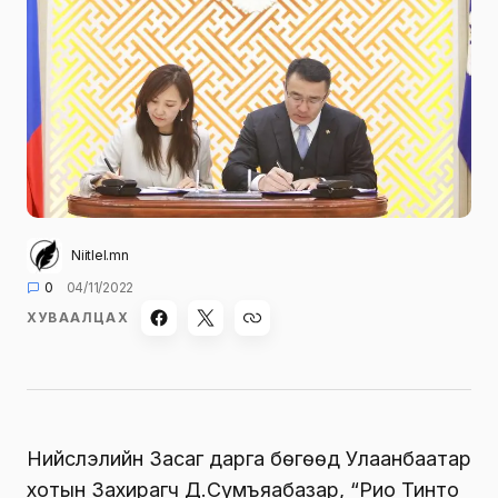
Niitlel.mn
0
04/11/2022
ХУВААЛЦАХ
Нийслэлийн Засаг дарга бөгөөд Улаанбаатар
хотын Захирагч Д.Сумъяабазар, “Рио Тинто