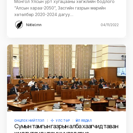
Монгол Улсын урт хугацааны хөгжлийн бодлого
“Алсын хараа-2050”, Засгийн газрын мөрийн
хөтөлбөр 2020-2024 дагуу…
Niitlel.mn
04/11/2022
ОНЦЛОХ НИЙТЛЭЛ
УЛС ТӨР
ҮЙЛ ЯВДАЛ
Сумын тамгын газрын алба хаагчид таван