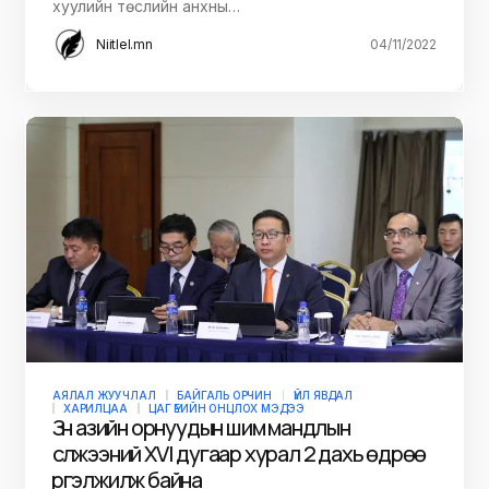
хуулийн төслийн анхны…
Niitlel.mn
04/11/2022
АЯЛАЛ ЖУУЧЛАЛ
БАЙГАЛЬ ОРЧИН
ҮЙЛ ЯВДАЛ
ХАРИЛЦАА
ЦАГ ҮЕИЙН ОНЦЛОХ МЭДЭЭ
Зүүн азийн орнуудын шим мандлын
сүлжээний XVI дугаар хурал 2 дахь өдрөө
үргэлжилж байна