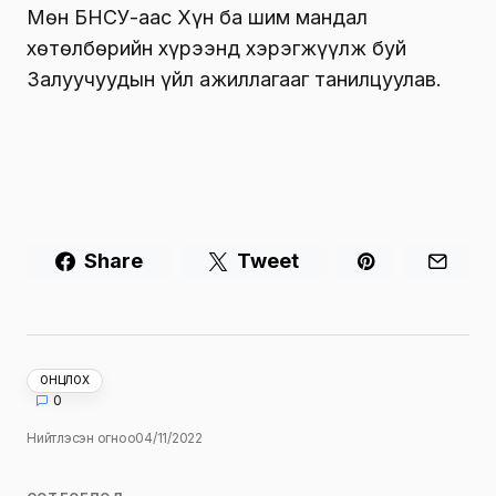
Мөн БНСУ-аас Хүн ба шим мандал
хөтөлбөрийн хүрээнд хэрэгжүүлж буй
Залуучуудын үйл ажиллагааг танилцуулав.
Share
Tweet
ОНЦЛОХ
0
Нийтлэсэн огноо
04/11/2022