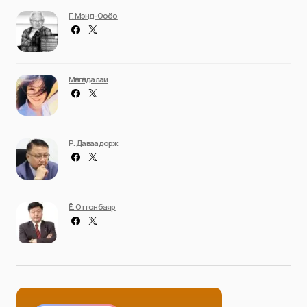
Г. Мэнд-Ооёо
Мөнгөндалай
Р. Даваадорж
Ё. Отгонбаяр