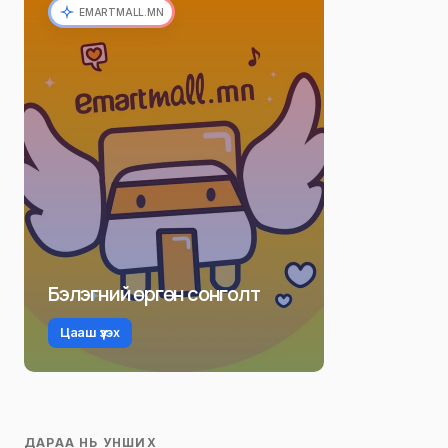
EMARTMALL.MN
Бэлэгний өргөн сонголт
Цааш үзэх
ДАРАА НЬ УНШИХ