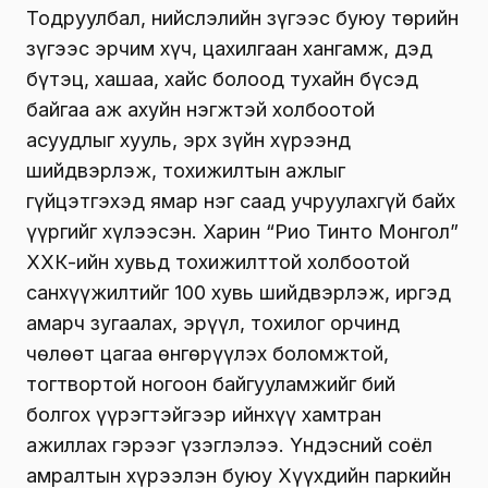
Тодруулбал, нийслэлийн зүгээс буюу төрийн
зүгээс эрчим хүч, цахилгаан хангамж, дэд
бүтэц, хашаа, хайс болоод тухайн бүсэд
байгаа аж ахуйн нэгжтэй холбоотой
асуудлыг хууль, эрх зүйн хүрээнд
шийдвэрлэж, тохижилтын ажлыг
гүйцэтгэхэд ямар нэг саад учруулахгүй байх
үүргийг хүлээсэн. Харин “Рио Тинто Монгол”
ХХК-ийн хувьд тохижилттой холбоотой
санхүүжилтийг 100 хувь шийдвэрлэж, иргэд
амарч зугаалах, эрүүл, тохилог орчинд
чөлөөт цагаа өнгөрүүлэх боломжтой,
тогтвортой ногоон байгууламжийг бий
болгох үүрэгтэйгээр ийнхүү хамтран
ажиллах гэрээг үзэглэлээ. Үндэсний соёл
амралтын хүрээлэн буюу Хүүхдийн паркийн