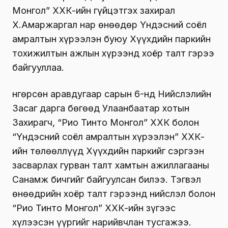
Монгол” ХХК-ийн гүйцэтгэх захирал
Х.Амаржаргал нар өнөөдөр Үндэсний соёл
амралтын хүрээлэн буюу Хүүхдийн паркийн
тохижилтын ажлын хүрээнд хоёр талт гэрээ
байгууллаа.
Өнгөрсөн аравдугаар сарын 6-нд Нийслэлийн
Засаг дарга бөгөөд Улаанбаатар хотын
Захирагч, “Рио Тинто Монгол” ХХК болон
“Үндэсний соёл амралтын хүрээлэн” ХХК-
ийн төлөөллүүд Хүүхдийн паркийг сэргээн
засварлах гурван талт хамтын ажиллагааны
Санамж бичгийг байгуулсан билээ. Тэгвэл
өнөөдрийн хоёр талт гэрээнд нийслэл болон
“Рио Тинто Монгол” ХХК-ийн зүгээс
хүлээсэн үүргийг нарийвчлан тусгажээ.