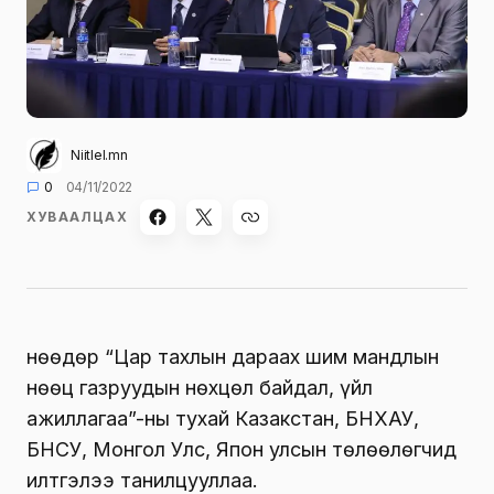
Niitlel.mn
0
04/11/2022
ХУВААЛЦАХ
Өнөөдөр “Цар тахлын дараах шим мандлын
нөөц газруудын нөхцөл байдал, үйл
ажиллагаа”-ны тухай Казакстан, БНХАУ,
БНСУ, Монгол Улс, Япон улсын төлөөлөгчид
илтгэлээ танилцууллаа.