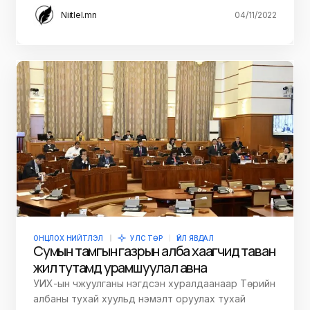
Niitlel.mn
04/11/2022
ОНЦЛОХ НИЙТЛЭЛ
УЛС ТӨР
ҮЙЛ ЯВДАЛ
Сумын тамгын газрын алба хаагчид таван
жил тутамд урамшуулал авна
УИХ-ын чжуулганы нэгдсэн хуралдаанаар Төрийн
албаны тухай хуульд нэмэлт оруулах тухай