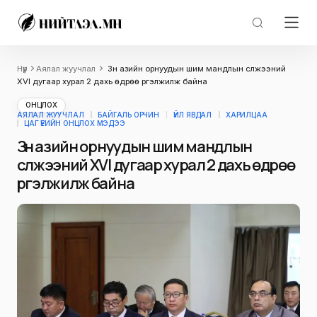
Нүүр
Аялал жуучлал
Зүүн азийн орнуудын шим мандлын сүлжээний
XVI дугаар хурал 2 дахь өдрөө үргэлжилж байна
ОНЦЛОХ
АЯЛАЛ ЖУУЧЛАЛ
БАЙГАЛЬ ОРЧИН
ҮЙЛ ЯВДАЛ
ХАРИЛЦАА
ЦАГ ҮЕИЙН ОНЦЛОХ МЭДЭЭ
Зүүн азийн орнуудын шим мандлын
сүлжээний XVI дугаар хурал 2 дахь өдрөө
үргэлжилж байна