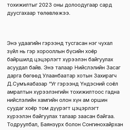
тохижилтыг 2023 оны долоодугаар сард
дуусгахаар төлөвлөжээ.
Энэ удаагийн гэрээнд тусгасан нэг чухал
зүйл нь гэр хорооллын бүсийн хоёр
байршилд цэцэрлэгт хүрээлэн байгуулах
асуудал байв. Энэ талаар Нийслэлийн Засаг
дарга бөгөөд Улаанбаатар хотын Захирагч
Д.Сумъяабазар “Уг гэрээнд Үндэсний соёл
амралтын хүрээлэнгийн тохижилтоос гадна
нийслэлийн хамгийн олон хүн ам оршин
суудаг хоёр том дүүрэгт цэцэрлэгт
хүрээлэн байгуулах талаар заасан байгаа.
Тодруулбал, Баянзүрх болон Сонгинохайрхан