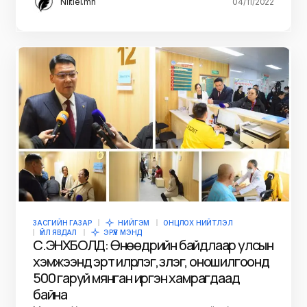
Niitlel.mn
04/11/2022
ЗАСГИЙН ГАЗАР
НИЙГЭМ
ОНЦЛОХ НИЙТЛЭЛ
ҮЙЛ ЯВДАЛ
ЭРҮҮЛ МЭНД
С.ЭНХБОЛД: Өнөөдрийн байдлаар улсын
хэмжээнд эрт илрүүлэг, үзлэг, оношилгоонд
500 гаруй мянган иргэн хамрагдаад
байна