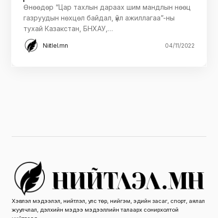
Өнөөдөр “Цар тахлын дараах шим мандлын нөөц
газруудын нөхцөл байдал, үйл ажиллагаа”-ны
тухай Казакстан, БНХАУ,…
Niitlel.mn
04/11/2022
Хэвлэл мэдээлэл, нийтлэл, улс төр, нийгэм, эдийн засаг, спорт, аялал
жуулчлал, дэлхийн мэдээ мэдээллийн талаарх сонирхолтой