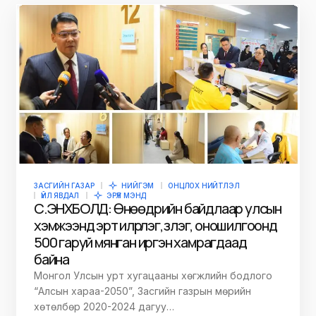
ЗАСГИЙН ГАЗАР
НИЙГЭМ
ОНЦЛОХ НИЙТЛЭЛ
ҮЙЛ ЯВДАЛ
ЭРҮҮЛ МЭНД
С.ЭНХБОЛД: Өнөөдрийн байдлаар улсын
хэмжээнд эрт илрүүлэг, үзлэг, оношилгоонд
500 гаруй мянган иргэн хамрагдаад
байна
Монгол Улсын урт хугацааны хөгжлийн бодлого
“Алсын хараа-2050”, Засгийн газрын мөрийн
хөтөлбөр 2020-2024 дагуу…