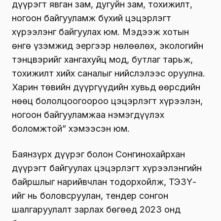
дүүрэгт явган зам, дугуйн зам, тохижилт,
ногоон байгууламж бүхий цэцэрлэгт
хүрээлэнг байгуулах юм. Мэдээж хотын
өнгө үзэмжид эергээр нөлөөлөх, экологийн
тэнцвэрийг хангахуйц мод, бутлаг тарьж,
тохижилт хийх саналыг нийслэлээс оруулна.
Харин төвийн дүүргүүдийн хувьд өөрсдийн
нөөц бололцоогоороо цэцэрлэгт хүрээлэн,
ногоон байгууламжаа нэмэгдүүлэх
боломжтой” хэмээсэн юм.
Баянзүрх дүүрэг болон Сонгинохайрхан
дүүрэгт байгуулах цэцэрлэгт хүрээлэнгийн
байршлыг нарийвчлан тодорхойлж, ТЭЗҮ-
ийг нь боловсруулан, тендер сонгон
шалгаруулалт зарлах бөгөөд 2023 онд