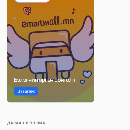
Бэлэгний өргөн сонголт
Цааш үзэх
ДАРАА НЬ УНШИХ