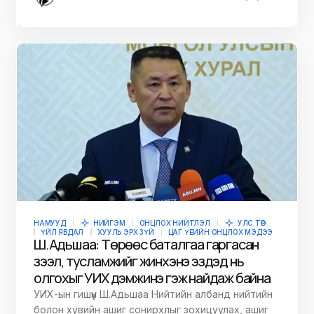
НАМУУД
НИЙГЭМ
ОНЦЛОХ НИЙТЛЭЛ
УЛС ТӨР
ҮЙЛ ЯВДАЛ
ХУУЛЬ ЭРХ ЗҮЙ
ЦАГ ҮЕИЙН ОНЦЛОХ МЭДЭЭ
Ш.Адьшаа: Төрөөс баталгаа гаргасан
зээл, тусламжийг жинхэнэ эздэд нь
олгохыг УИХ дэмжинэ гэж найдаж байна
УИХ-ын гишүүн Ш.Адьшаа Нийтийн албанд нийтийн
болон хувийн ашиг сонирхлыг зохицуулах, ашиг