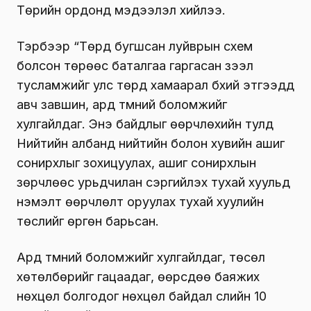
Төрийн ордонд мэдээлэл хийлээ.
Тэрбээр “Төрд бугшсан луйврын схем
болсон төрөөс баталгаа гаргасан зээл
тусламжийг улс төрд хамаарал бүхий этгээдүүд
авч завшин, ард түмний боломжийг
хулгайлдаг. Энэ байдлыг өөрчлөхийн тулд
Нийтийн албанд нийтийн болон хувийн ашиг
сонирхлыг зохицуулах, ашиг сонирхлын
зөрчлөөс урьдчилан сэргийлэх тухай хуульд
нэмэлт өөрчлөлт оруулах тухай хуулийн
төслийг өргөн барьсан.
Ард түмний боломжийг хулгайлдаг, төсөл
хөтөлбөрийг гацаадаг, өөрсдөө баяжих
нөхцөл болгодог нөхцөл байдал сүүлийн 10