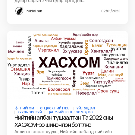
дүгээр сарын 2-ны өдөр өргөдөл…
Niitlel.mn
02/01/2023
НИЙГЭМ
ОНЦЛОХ НИЙТЛЭЛ
ҮЙЛ ЯВДАЛ
ХУУЛЬ ЭРХ ЗҮЙ
ЦАГ ҮЕИЙН ОНЦЛОХ МЭДЭЭ
Нийтийн албан тушаалтан Та 2022 оны
ХАСХОМ-ээ шинэчлэн бүртгүүлнэ үү
Авлигын эсрэг хууль, Нийтийн албанд нийтийн