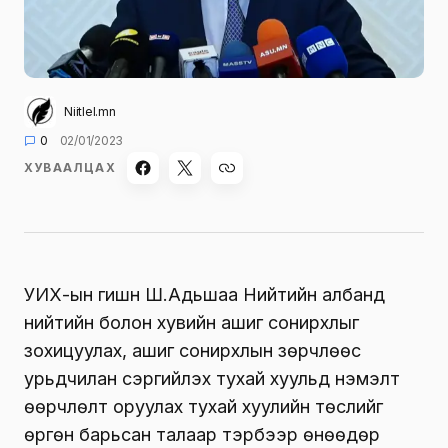
Niitlel.mn
0
02/01/2023
ХУВААЛЦАХ
УИХ-ын гишүүн Ш.Адьшаа Нийтийн албанд
нийтийн болон хувийн ашиг сонирхлыг
зохицуулах, ашиг сонирхлын зөрчлөөс
урьдчилан сэргийлэх тухай хуульд нэмэлт
өөрчлөлт оруулах тухай хуулийн төслийг
өргөн барьсан талаар тэрбээр өнөөдөр