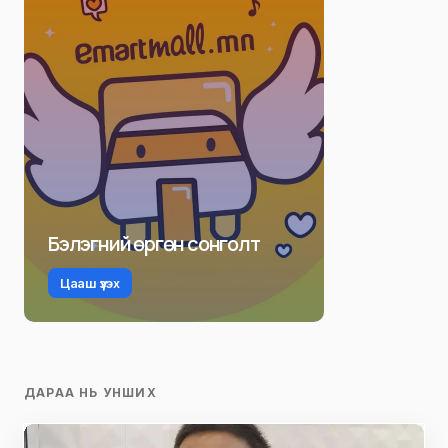
Бэлэгний өргөн сонголт
Цааш үзэх
ДАРАА НЬ УНШИХ