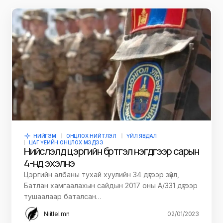
НИЙГЭМ
ОНЦЛОХ НИЙТЛЭЛ
ҮЙЛ ЯВДАЛ
ЦАГ ҮЕИЙН ОНЦЛОХ МЭДЭЭ
Нийслэлд цэргийн бүртгэл нэгдүгээр сарын
4-нд эхэлнэ
Цэргийн албаны тухай хуулийн 34 дүгээр зүйл,
Батлан хамгаалахын сайдын 2017 оны A/331 дүгээр
тушаалаар баталсан…
Niitlel.mn
02/01/2023