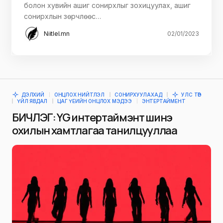
болон хувийн ашиг сонирхлыг зохицуулах, ашиг
сонирхлын зөрчлөөс…
Niitlel.mn
02/01/2023
ДЭЛХИЙ
ОНЦЛОХ НИЙТЛЭЛ
СОНИРХУУЛАХАД
УЛС ТӨР
ҮЙЛ ЯВДАЛ
ЦАГ ҮЕИЙН ОНЦЛОХ МЭДЭЭ
ЭНТЕРТАЙМЕНТ
БИЧЛЭГ: YG интертаймэнт шинэ
охилын хамтлагаа танилцууллаа