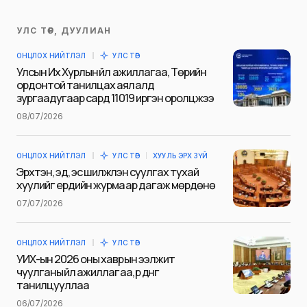
УЛС ТӨР, ДУУЛИАН
Таны имэйл хаягийг нийтлэхгүй.
ОНЦЛОХ НИЙТЛЭЛ
УЛС ТӨР
Шаардлагатай талбаруудыг
*
гэж
Улсын Их Хурлын үйл ажиллагаа, Төрийн
тэмдэглэсэн
ордонтой танилцах аялалд
зургаадугаар сард 11019 иргэн оролцжээ
Name
*
08/07/2026
ОНЦЛОХ НИЙТЛЭЛ
УЛС ТӨР
ХУУЛЬ ЭРХ ЗҮЙ
E-mail
*
Эрхтэн, эд, эс шилжүүлэн суулгах тухай
хуулийг ердийн журмаар дагаж мөрдөнө
07/07/2026
Сэтгэгдэл
*
ОНЦЛОХ НИЙТЛЭЛ
УЛС ТӨР
УИХ-ын 2026 оны хаврын ээлжит
чуулганы үйл ажиллагаа, үр дүнг
танилцууллаа
06/07/2026