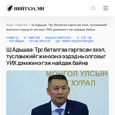
Нүүр
Нийгэм
Ш.Адьшаа: Төрөөс баталгаа гаргасан зээл, тусламжийг
жинхэнэ эздэд нь олгохыг УИХ дэмжинэ гэж найдаж байна
НАМУУД
НИЙГЭМ
ОНЦЛОХ НИЙТЛЭЛ
УЛС ТӨР
ҮЙЛ ЯВДАЛ
ХУУЛЬ ЭРХ ЗҮЙ
ЦАГ ҮЕИЙН ОНЦЛОХ МЭДЭЭ
Ш.Адьшаа: Төрөөс баталгаа гаргасан зээл,
тусламжийг жинхэнэ эздэд нь олгохыг
УИХ дэмжинэ гэж найдаж байна