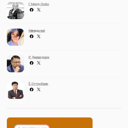
Г. Мэнд-Ооёо
Мөнгөндалай
Р. Даваадорж
Ё. Отгонбаяр