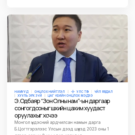
НАМУУД
ОНЦЛОХ НИЙТЛЭЛ
УЛС ТӨР
ҮЙЛ ЯВДАЛ
ХУУЛЬ ЭРХ ЗҮЙ
ЦАГ ҮЕИЙН ОНЦЛОХ МЭДЭЭ
Э.Одбаяр “Зон Олны нам”-ын даргаар
сонгогдсоныг шүүхийн цахим хуудаст
оруулахыг хүсчээ
Монгол үндэсний ардчилсан намын дарга
Б.Цогтгэрэлээс Улсын дээд шүүхэд 2023 оны 1