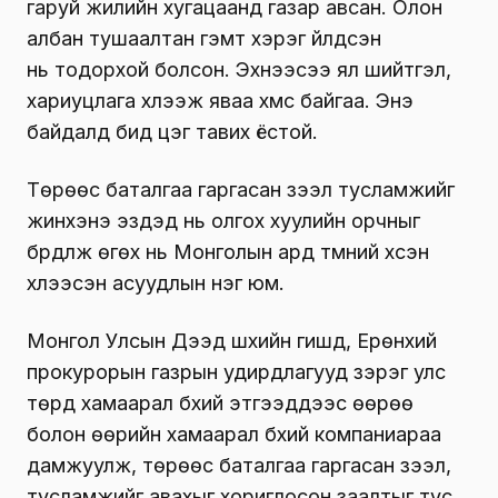
гаруй жилийн хугацаанд газар авсан. Олон
албан тушаалтан гэмт хэрэг үйлдсэн
нь тодорхой болсон. Эхнээсээ ял шийтгэл,
хариуцлага хүлээж яваа хүмүүс байгаа. Энэ
байдалд бид цэг тавих ёстой.
Төрөөс баталгаа гаргасан зээл тусламжийг
жинхэнэ эздэд нь олгох хуулийн орчныг
бүрдүүлж өгөх нь Монголын ард түмний хүсэн
хүлээсэн асуудлын нэг юм.
Монгол Улсын Дээд шүүхийн гишүүд, Ерөнхий
прокурорын газрын удирдлагууд зэрэг улс
төрд хамаарал бүхий этгээдүүдээс өөрөө
болон өөрийн хамаарал бүхий компаниараа
дамжуулж, төрөөс баталгаа гаргасан зээл,
тусламжийг авахыг хориглосон заалтыг тус