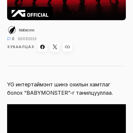
Niitlel.mn
0
02/01/2023
ХУВААЛЦАХ
YG интертаймэнт шинэ охилын хамтлаг
болох “BABYMONSTER”-г танилцууллаа.