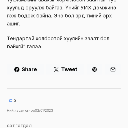
хуульд оруулж байгаа. Үүнийг УИХ дэмжинэ
гэж бодож байна. Энэ бол ард түмний эрх
ашиг.
Тендэртэй холбоотой хуулийн заалт бол
байхгүй” гэлээ.
Share
Tweet
0
Нийтлэсэн огноо
02/01/2023
СЭТГЭГДЭЛ