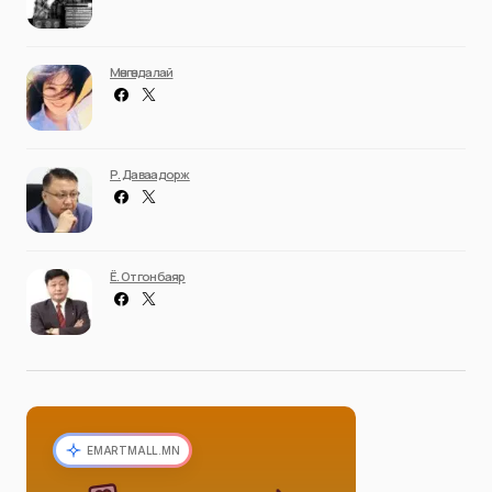
Мөнгөндалай
Р. Даваадорж
Ё. Отгонбаяр
EMARTMALL.MN