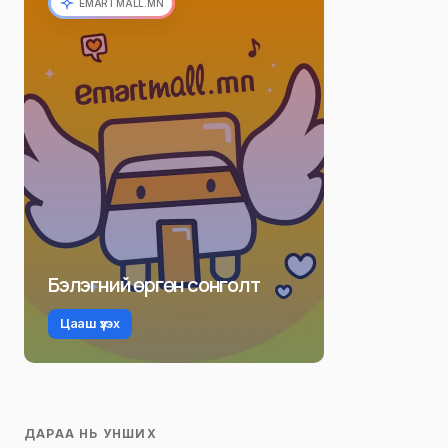
EMARTMALL.MN
Бэлэгний өргөн сонголт
Цааш үзэх
ДАРАА НЬ УНШИХ