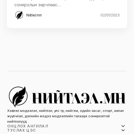
сонирхлын зөрчлөөс…
Niitlel.mn
02/01/2023
Хэвлэл мэдээлэл, нийтлэл, улс төр, нийгэм, эдийн засаг, спорт, аялал
жуулчлал, дэлхийн мэдээ мэдээллийн талаарх сонирхолтой
нийтлэлүүд.
ОНЦЛОХ АНГИЛАЛ
ТУСЛАХ ЦЭС