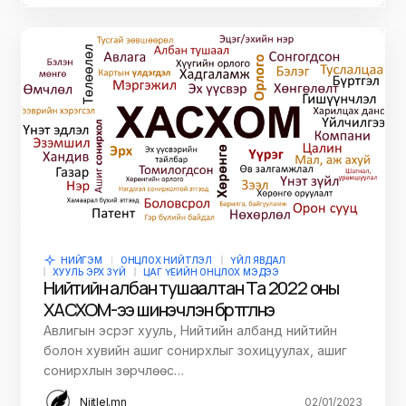
НИЙГЭМ
ОНЦЛОХ НИЙТЛЭЛ
ҮЙЛ ЯВДАЛ
ХУУЛЬ ЭРХ ЗҮЙ
ЦАГ ҮЕИЙН ОНЦЛОХ МЭДЭЭ
Нийтийн албан тушаалтан Та 2022 оны
ХАСХОМ-ээ шинэчлэн бүртгүүлнэ үү
Авлигын эсрэг хууль, Нийтийн албанд нийтийн
болон хувийн ашиг сонирхлыг зохицуулах, ашиг
сонирхлын зөрчлөөс…
Niitlel.mn
02/01/2023