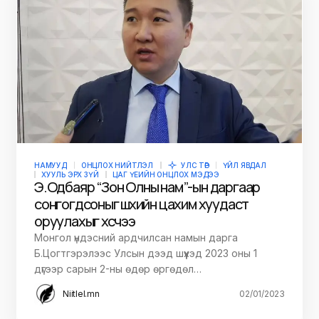
НАМУУД
ОНЦЛОХ НИЙТЛЭЛ
УЛС ТӨР
ҮЙЛ ЯВДАЛ
ХУУЛЬ ЭРХ ЗҮЙ
ЦАГ ҮЕИЙН ОНЦЛОХ МЭДЭЭ
Э.Одбаяр “Зон Олны нам”-ын даргаар
сонгогдсоныг шүүхийн цахим хуудаст
оруулахыг хүсчээ
Монгол үндэсний ардчилсан намын дарга
Б.Цогтгэрэлээс Улсын дээд шүүхэд 2023 оны 1
дүгээр сарын 2-ны өдөр өргөдөл…
Niitlel.mn
02/01/2023