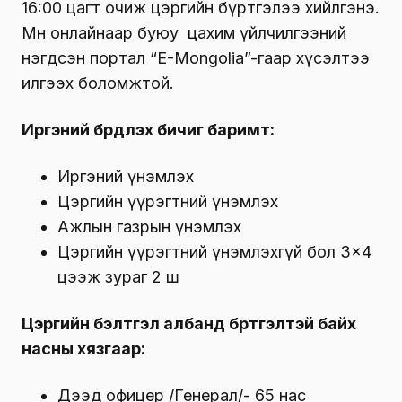
16:00 цагт очиж цэргийн бүртгэлээ хийлгэнэ.
Мөн онлайнаар буюу цахим үйлчилгээний
нэгдсэн портал “E-Mongolia”-гаар хүсэлтээ
илгээх боломжтой.
Иргэний бүрдүүлэх бичиг баримт:
Иргэний үнэмлэх
Цэргийн үүрэгтний үнэмлэх
Ажлын газрын үнэмлэх
Цэргийн үүрэгтний үнэмлэхгүй бол 3×4
цээж зураг 2 ш
Цэргийн бэлтгэл албанд бүртгэлтэй байх
насны хязгаар:
Дээд офицер /Генерал/- 65 нас