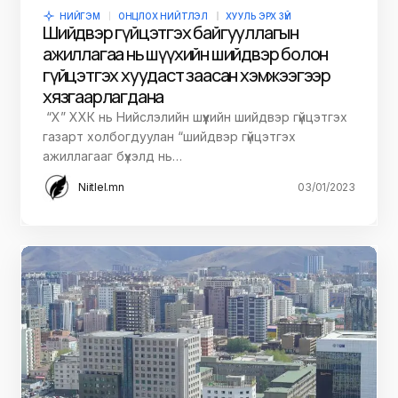
НИЙГЭМ
ОНЦЛОХ НИЙТЛЭЛ
ХУУЛЬ ЭРХ ЗҮЙ
Шийдвэр гүйцэтгэх байгууллагын
ажиллагаа нь шүүхийн шийдвэр болон
гүйцэтгэх хуудаст заасан хэмжээгээр
хязгаарлагдана
“Х” ХХК нь Нийслэлийн шүүхийн шийдвэр гүйцэтгэх
газарт холбогдуулан “шийдвэр гүйцэтгэх
ажиллагааг бүхэлд нь…
Niitlel.mn
03/01/2023