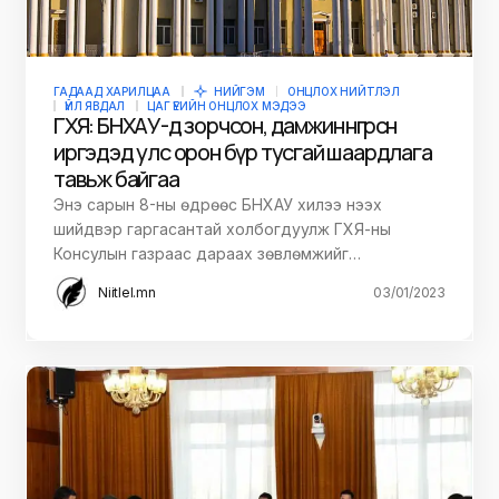
ГАДААД ХАРИЛЦАА
НИЙГЭМ
ОНЦЛОХ НИЙТЛЭЛ
ҮЙЛ ЯВДАЛ
ЦАГ ҮЕИЙН ОНЦЛОХ МЭДЭЭ
ГХЯ: БНХАУ-д зорчсон, дамжин өнгөрсөн
иргэдэд улс орон бүр тусгай шаардлага
тавьж байгаа
Энэ сарын 8-ны өдрөөс БНХАУ хилээ нээх
шийдвэр гаргасантай холбогдуулж ГХЯ-ны
Консулын газраас дараах зөвлөмжийг…
Niitlel.mn
03/01/2023