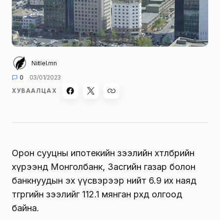
Niitlel.mn
0
03/01/2023
ХУВААЛЦАХ
Орон сууцны ипотекийн зээлийн хөтөлбөрийн
хүрээнд Монголбанк, Засгийн газар болон
банкнуудын эх үүсвэрээр нийт 6.9 их наяд
төгрөгийн зээлийг 112.1 мянган өрхөд олгоод
байна.