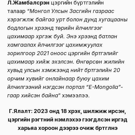
Л.Жамбалсүрэн
цэргийн бүртгэлийн
талаар “
Монгол Улсын Засгийн газраас
хэрэгжүүлж байгаа урт болон дунд хугацааны
бодлогын хүрээнд төрийн үйлчилгээг
цахимаар хүргэж буй. Энэ хүрээнд батлан
хамгаалах үйлчилгээг цахимжуулах
зорилгоор 2021 оноос цэргийн бүртгэлийг
цахимаар хийж эхэлсэн. Өнгөрсөн жилийн
хувьд улсын хэмжээнд нийт бүртгэлийн 20
орчим хувийг онлайнаар буюу цахим
үйлчилгээний нэгдсэн портал “E-Mongolia”-
гаар хийсэн байна
” хэмээлээ.
Г.Ялалт: 2023 онд 18 хүрэх, шилжиж ирсэн,
цэргийн үүрэгтний үнэмлэхээ гээгдүүлсэн иргэд
харьяа хороон дээрээ очиж бүртгүүлнэ