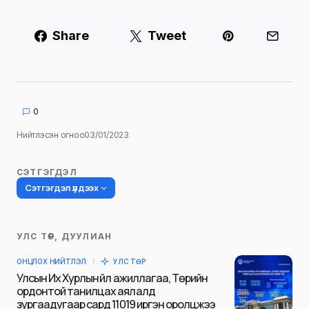
Share
Tweet
0
Нийтлэсэн огноо
03/01/2023
СЭТГЭГДЭЛ
Сэтгэгдэл үлдээх
УЛС ТӨР, ДУУЛИАН
Таны имэйл хаягийг нийтлэхгүй.
ОНЦЛОХ НИЙТЛЭЛ
УЛС ТӨР
Шаардлагатай талбаруудыг
*
гэж
Улсын Их Хурлын үйл ажиллагаа, Төрийн
тэмдэглэсэн
ордонтой танилцах аялалд
зургаадугаар сард 11019 иргэн оролцжээ