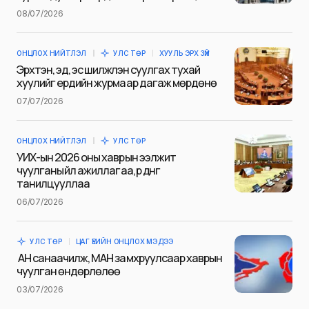
Name
*
08/07/2026
ОНЦЛОХ НИЙТЛЭЛ
УЛС ТӨР
ХУУЛЬ ЭРХ ЗҮЙ
E-mail
*
Эрхтэн, эд, эс шилжүүлэн суулгах тухай
хуулийг ердийн журмаар дагаж мөрдөнө
07/07/2026
Сэтгэгдэл
*
ОНЦЛОХ НИЙТЛЭЛ
УЛС ТӨР
УИХ-ын 2026 оны хаврын ээлжит
чуулганы үйл ажиллагаа, үр дүнг
танилцууллаа
06/07/2026
Save my name and e-mail in this browser for the next
time I comment.
УЛС ТӨР
ЦАГ ҮЕИЙН ОНЦЛОХ МЭДЭЭ
Илгээх
АН санаачилж, МАН замхруулсаар хаврын
чуулган өндөрлөлөө
03/07/2026