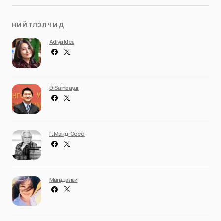
НИЙТЛЭЛЧИД
Adiya Idea
D. Sainbayar
Г. Мэнд-Ооёо
Мөнгөндалай