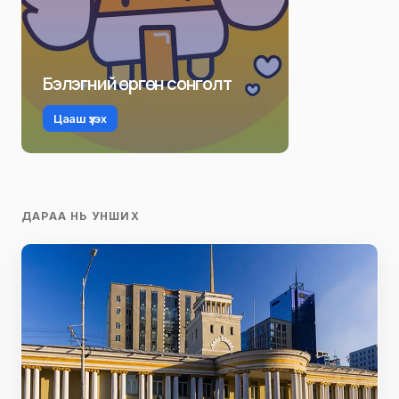
Бэлэгний өргөн сонголт
Цааш үзэх
ДАРАА НЬ УНШИХ