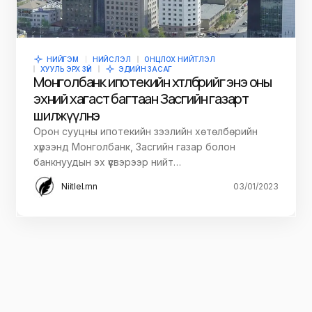
НИЙГЭМ
НИЙСЛЭЛ
ОНЦЛОХ НИЙТЛЭЛ
ХУУЛЬ ЭРХ ЗҮЙ
ЭДИЙН ЗАСАГ
Монголбанк ипотекийн хөтөлбөрийг энэ оны
эхний хагаст багтаан Засгийн газарт
шилжүүлнэ
Орон сууцны ипотекийн зээлийн хөтөлбөрийн
хүрээнд Монголбанк, Засгийн газар болон
банкнуудын эх үүсвэрээр нийт…
Niitlel.mn
03/01/2023