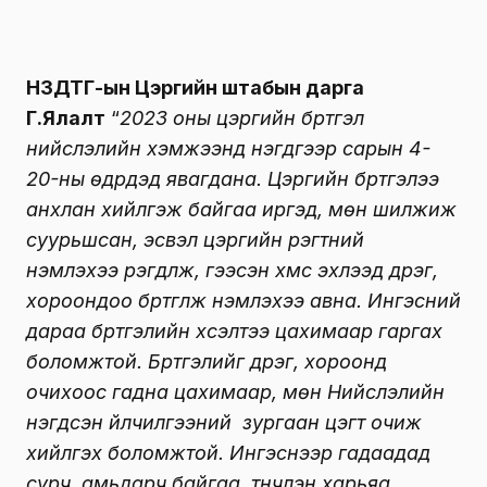
НЗДТГ-ын Цэргийн штабын дарга
Г.Ялалт
“
2023 оны цэргийн бүртгэл
нийслэлийн хэмжээнд нэгдүгээр сарын 4-
20-ны өдрүүдэд явагдана. Цэргийн бүртгэлээ
анхлан хийлгэж байгаа иргэд, мөн шилжиж
суурьшсан, эсвэл цэргийн үүрэгтний
үнэмлэхээ үрэгдүүлж, гээсэн хүмүүс эхлээд дүүрэг,
хороондоо бүртгүүлж үнэмлэхээ авна. Ингэсний
дараа бүртгэлийн хүсэлтээ цахимаар гаргах
боломжтой. Бүртгэлийг дүүрэг, хороонд
очихоос гадна цахимаар, мөн Нийслэлийн
нэгдсэн үйлчилгээний зургаан цэгт очиж
хийлгэх боломжтой. Ингэснээр гадаадад
сурч, амьдарч байгаа, түүнчлэн харьяа