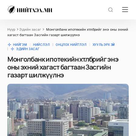
Нүүр
Эдийн засаг
Монголбанк ипотекийн хөтөлбөрийг энэ оны эхний
хагаст багтаан Засгийн газарт шилжүүлнэ
НИЙГЭМ
НИЙСЛЭЛ
ОНЦЛОХ НИЙТЛЭЛ
ХУУЛЬ ЭРХ ЗҮЙ
ЭДИЙН ЗАСАГ
Монголбанк ипотекийн хөтөлбөрийг энэ
оны эхний хагаст багтаан Засгийн
газарт шилжүүлнэ