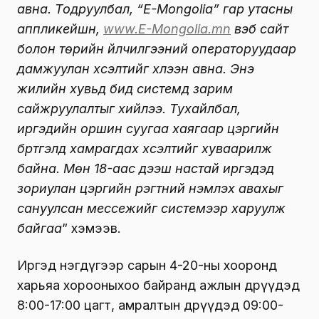
авна. Тодруулбал, “E-Mongolia” гар утасны
аппликейшн,
www.E-Mongolia.mn
вэб сайт
болон төрийн үйлчилгээний операторуудаар
дамжуулан хүсэлтийг хүлээн авна. Энэ
жилийн хувьд бид системд зарим
сайжруулалтыг хийлээ. Тухайлбал,
иргэдийн оршин суугаа хаягаар цэргийн
бүртгэлд хамрагдах хүсэлтийг хуваарилж
байна. Мөн 18-аас дээш настай иргэдэд
зориулан цэргийн үүрэгтний үнэмлэх авахыг
сануулсан мессежийг системээр харуулж
байгаа
” хэмээв.
Иргэд нэгдүгээр сарын 4-20-ны хооронд
харьяа хорооныхоо байранд ажлын өдрүүдэд
8:00-17:00 цагт, амралтын өдрүүдэд 09:00-