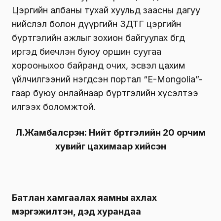
Цэргийн албаны тухай хуульд заасны дагуу
нийслэл болон дүүргийн ЗДТГ цэргийн
бүртгэлийн ажлыг зохион байгуулах бөгөөд
иргэд биечлэн буюу оршин суугаа
хорооныхоо байранд очих, эсвэл цахим
үйлчилгээний нэгдсэн портал “E-Mongolia”-
гаар буюу онлайнаар бүртгэлийн хүсэлтээ
илгээх боломжтой.
Л.Жамбалсүрэн: Нийт бүртгэлийн 20 орчим
хувийг цахимаар хийсэн
Батлан хамгаалах яамны ахлах
мэргэжилтэн, дэд хурандаа