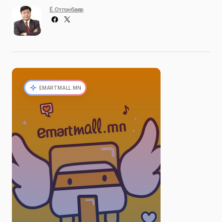
Ё. Отгонбаяр
EMARTMALL.MN