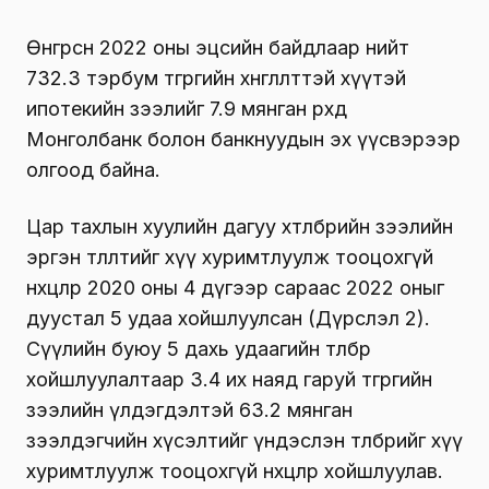
Өнгөрсөн 2022 оны эцсийн байдлаар нийт
732.3 тэрбум төгрөгийн хөнгөлөлттэй хүүтэй
ипотекийн зээлийг 7.9 мянган өрхөд
Монголбанк болон банкнуудын эх үүсвэрээр
олгоод байна.
Цар тахлын хуулийн дагуу хөтөлбөрийн зээлийн
эргэн төлөлтийг хүү хуримтлуулж тооцохгүй
нөхцөлөөр 2020 оны 4 дүгээр сараас 2022 оныг
дуустал 5 удаа хойшлуулсан (Дүрслэл 2).
Сүүлийн буюу 5 дахь удаагийн төлбөр
хойшлуулалтаар 3.4 их наяд гаруй төгрөгийн
зээлийн үлдэгдэлтэй 63.2 мянган
зээлдэгчийн хүсэлтийг үндэслэн төлбөрийг хүү
хуримтлуулж тооцохгүй нөхцөлөөр хойшлуулав.