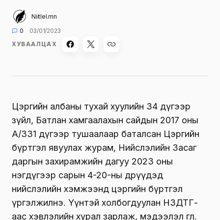
Niitlel.mn
0
03/01/2023
ХУВААЛЦАХ
Цэргийн албаны тухай хуулийн 34 дүгээр
зүйл, Батлан хамгаалахын сайдын 2017 оны
A/331 дүгээр тушаалаар баталсан Цэргийн
бүртгэл явуулах журам, Нийслэлийн Засаг
даргын захирамжийн дагуу 2023 оны
нэгдүгээр сарын 4-20-ны өдрүүдэд
нийслэлийн хэмжээнд цэргийн бүртгэл
үргэлжилнэ. Үүнтэй холбогдуулан НЗДТГ-
аас хэвлэлийн хурал зарлаж, мэдээлэл өглөө.