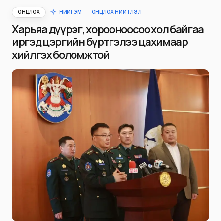
ОНЦЛОХ
НИЙГЭМ
ОНЦЛОХ НИЙТЛЭЛ
Харьяа дүүрэг, хорооноосоо хол байгаа
иргэд цэргийн бүртгэлээ цахимаар
хийлгэх боломжтой