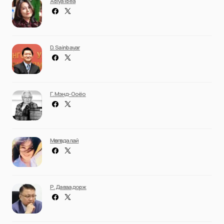
Adiya Idea
D. Sainbayar
Г. Мэнд-Ооёо
Мөнгөндалай
Р. Даваадорж