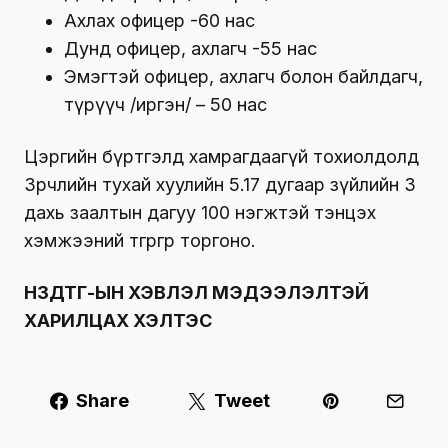
Ахлах офицер -60 нас
Дунд офицер, ахлагч -55 нас
Эмэгтэй офицер, ахлагч болон байлдагч,
түрүүч /иргэн/ – 50 нас
Цэргийн бүртгэлд хамрагдаагүй тохиолдолд
Зөрчлийн тухай хуулийн 5.17 дугаар зүйлийн 3
дахь заалтын дагуу 100 нэгжтэй тэнцэх
хэмжээний төгрөгөөр торгоно.
НЗДТГ-ЫН ХЭВЛЭЛ МЭДЭЭЛЭЛТЭЙ
ХАРИЛЦАХ ХЭЛТЭС
Share
Tweet