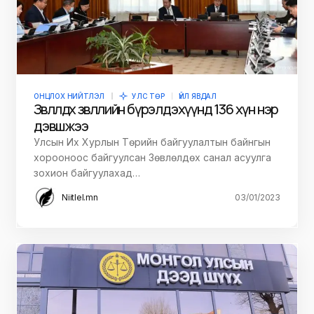
ОНЦЛОХ НИЙТЛЭЛ
УЛС ТӨР
ҮЙЛ ЯВДАЛ
Зөвлөлдөх зөвлөлийн бүрэлдэхүүнд 136 хүн нэр
дэвшжээ
Улсын Их Хурлын Төрийн байгуулалтын байнгын
хорооноос байгуулсан Зөвлөлдөх санал асуулга
зохион байгуулахад…
Niitlel.mn
03/01/2023