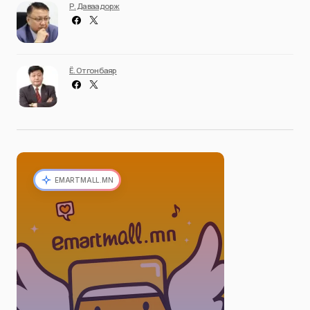
Р. Даваадорж
Ё. Отгонбаяр
EMARTMALL.MN