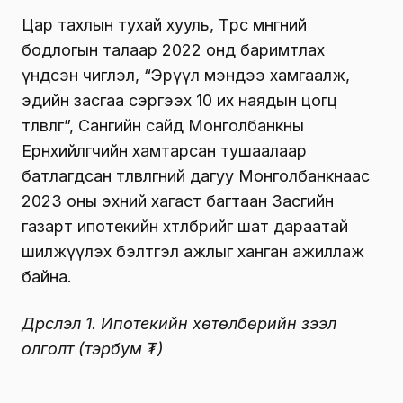
Цар тахлын тухай хууль, Төрөөс мөнгөний
бодлогын талаар 2022 онд баримтлах
үндсэн чиглэл, “Эрүүл мэндээ хамгаалж,
эдийн засгаа сэргээх 10 их наядын цогц
төлөвлөгөө”, Сангийн сайд Монголбанкны
Ерөнхийлөгчийн хамтарсан тушаалаар
батлагдсан төлөвлөгөөний дагуу Монголбанкнаас
2023 оны эхний хагаст багтаан Засгийн
газарт ипотекийн хөтөлбөрийг шат дараатай
шилжүүлэх бэлтгэл ажлыг ханган ажиллаж
байна.
Дүрслэл 1. Ипотекийн хөтөлбөрийн зээл
олголт (тэрбум ₮)