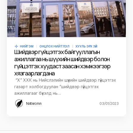
НИЙГЭМ
ОНЦЛОХ НИЙТЛЭЛ
ХУУЛЬ ЭРХ ЗҮЙ
Шийдвэр гүйцэтгэх байгууллагын
ажиллагаа нь шүүхийн шийдвэр болон
гүйцэтгэх хуудаст заасан хэмжээгээр
хязгаарлагдана
“Х” ХХК нь Нийслэлийн шүүхийн шийдвэр гүйцэтгэх
газарт холбогдуулан “шийдвэр гүйцэтгэх
ажиллагааг бүхэлд нь…
Niitlel.mn
03/01/2023