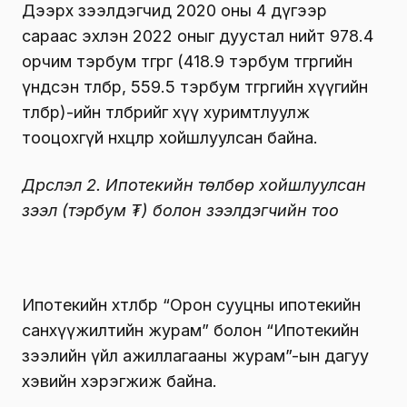
Дээрх зээлдэгчид 2020 оны 4 дүгээр
сараас эхлэн 2022 оныг дуустал нийт 978.4
орчим тэрбум төгрөг (418.9 тэрбум төгрөгийн
үндсэн төлбөр, 559.5 тэрбум төгрөгийн хүүгийн
төлбөр)-ийн төлбөрийг хүү хуримтлуулж
тооцохгүй нөхцөлөөр хойшлуулсан байна.
Дүрслэл 2. Ипотекийн төлбөр хойшлуулсан
зээл (тэрбум ₮) болон зээлдэгчийн тоо
Ипотекийн хөтөлбөр “Орон сууцны ипотекийн
санхүүжилтийн журам” болон “Ипотекийн
зээлийн үйл ажиллагааны журам”-ын дагуу
хэвийн хэрэгжиж байна.