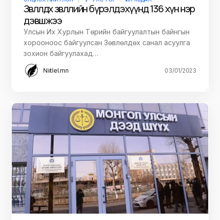
Зөвлөлдөх зөвлөлийн бүрэлдэхүүнд 136 хүн нэр
дэвшжээ
Улсын Их Хурлын Төрийн байгуулалтын байнгын
хорооноос байгуулсан Зөвлөлдөх санал асуулга
зохион байгуулахад…
Niitlel.mn
03/01/2023