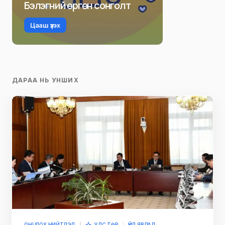
Бэлэгний өргөн сонголт
Цааш үзэх
ДАРАА НЬ УНШИХ
ОНЦЛОХ НИЙТЛЭЛ
УЛС ТӨР
ҮЙЛ ЯВДАЛ