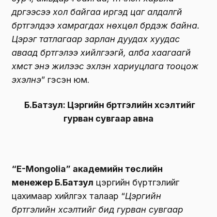
дүүргээсээ хол байгаа иргэд цаг алдалгүй
бүртгэлдээ хамрагдах нөхцөл бүрдэж байна.
Цэрэг татлагаар зарлан дуудах хуудас
аваад бүртгэлээ хийлгээгүй, алба хаагаагүй
хүмүүст энэ жилээс эхлэн хариуцлага тооцож
эхэлнэ
” гэсэн юм.
Б.Батзул: Цэргийн бүртгэлийн хүсэлтийг
гурван сувгаар авна
“E-Mongolia” академийн төслийн
менежер Б.Батзул
цэргийн бүртгэлийг
цахимаар хийлгэх талаар “
Цэргийн
бүртгэлийн хүсэлтийг бид гурван сувгаар