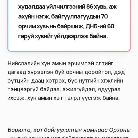
худалдаа үйлчилгээний 86 хувь, аж
ахуйн нэгж, байгууллагуудын 70
орчим хувь нь байршиж, ДНБ-ий 60
гаруй хувийг үйлдвэрлэж байна.
Нийслэлийн хүн амын эрчимтэй өсөлтийг
дагаад хүрээлэн буй орчны доройтол, дэд
бүтцийн даац хэтрэх, бүс нутгийн хөгжлийн
тэнцвэргүй байдал, ажилгүйдэл, ядуурал
ихсэж, хүн амын хэт төвлөрөл үүсгэж байна.
Барилга, хот байгуулалтын яамнаас Орхоны