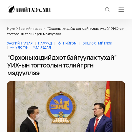
Нүүр
Засгийн газар
“Орхоны хөндийд хот байгуулах тухай” УИХ-ын
тогтоолын төслийг өргөн мэдүүллээ
ЗАСГИЙН ГАЗАР
НАМУУД
НИЙГЭМ
ОНЦЛОХ НИЙТЛЭЛ
УЛС ТӨР
ҮЙЛ ЯВДАЛ
“Орхоны хөндийд хот байгуулах тухай”
УИХ-ын тогтоолын төслийг өргөн
мэдүүллээ