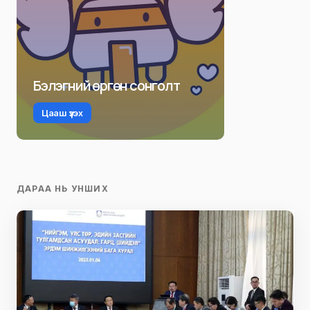
Бэлэгний өргөн сонголт
Цааш үзэх
ДАРАА НЬ УНШИХ