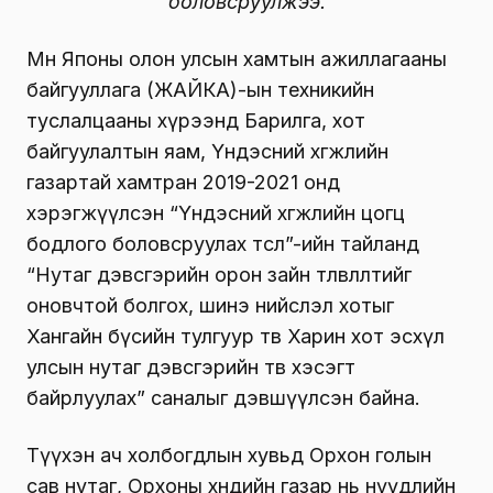
боловсруулжээ.
Мөн Японы олон улсын хамтын ажиллагааны
байгууллага (ЖАЙКА)-ын техникийн
туслалцааны хүрээнд Барилга, хот
байгуулалтын яам, Үндэсний хөгжлийн
газартай хамтран 2019-2021 онд
хэрэгжүүлсэн “Үндэсний хөгжлийн цогц
бодлого боловсруулах төсөл”-ийн тайланд
“Нутаг дэвсгэрийн орон зайн төлөвлөлтийг
оновчтой болгох, шинэ нийслэл хотыг
Хангайн бүсийн тулгуур төв Харин хот эсхүл
улсын нутаг дэвсгэрийн төв хэсэгт
байрлуулах” саналыг дэвшүүлсэн байна.
Түүхэн ач холбогдлын хувьд Орхон голын
сав нутаг, Орхоны хөндийн газар нь нүүдлийн