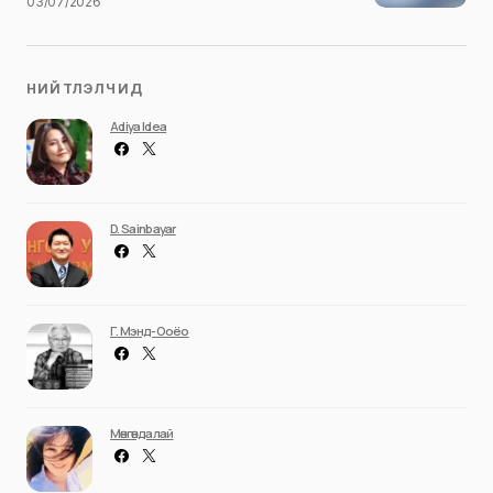
03/07/2026
НИЙТЛЭЛЧИД
Adiya Idea
D. Sainbayar
Г. Мэнд-Ооёо
Мөнгөндалай