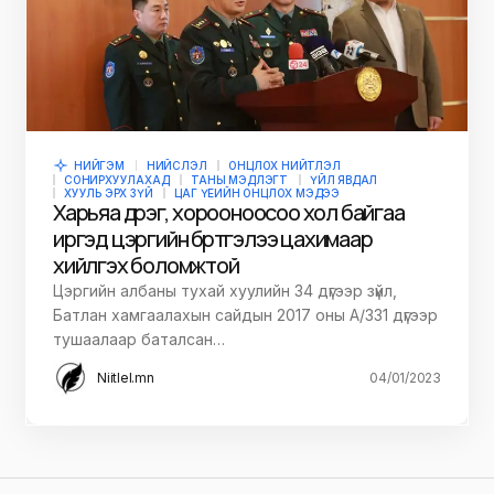
НИЙГЭМ
НИЙСЛЭЛ
ОНЦЛОХ НИЙТЛЭЛ
СОНИРХУУЛАХАД
ТАНЫ МЭДЛЭГТ
ҮЙЛ ЯВДАЛ
ХУУЛЬ ЭРХ ЗҮЙ
ЦАГ ҮЕИЙН ОНЦЛОХ МЭДЭЭ
Харьяа дүүрэг, хорооноосоо хол байгаа
иргэд цэргийн бүртгэлээ цахимаар
хийлгэх боломжтой
Цэргийн албаны тухай хуулийн 34 дүгээр зүйл,
Батлан хамгаалахын сайдын 2017 оны A/331 дүгээр
тушаалаар баталсан…
Niitlel.mn
04/01/2023