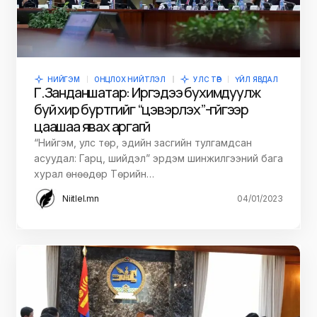
НИЙГЭМ
ОНЦЛОХ НИЙТЛЭЛ
УЛС ТӨР
ҮЙЛ ЯВДАЛ
Г.Занданшатар: Иргэдээ бухимдуулж
буй хир буртгийг “цэвэрлэх”-гүйгээр
цаашаа явах аргагүй
“Нийгэм, улс төр, эдийн засгийн тулгамдсан
асуудал: Гарц, шийдэл” эрдэм шинжилгээний бага
хурал өнөөдөр Төрийн…
Niitlel.mn
04/01/2023