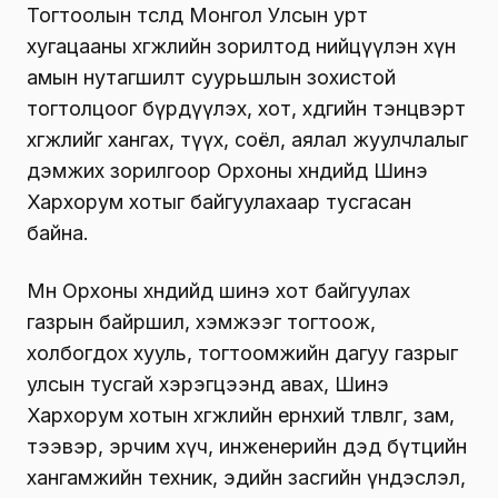
Тогтоолын төсөлд Монгол Улсын урт
хугацааны хөгжлийн зорилтод нийцүүлэн хүн
амын нутагшилт суурьшлын зохистой
тогтолцоог бүрдүүлэх, хот, хөдөөгийн тэнцвэрт
хөгжлийг хангах, түүх, соёл, аялал жуулчлалыг
дэмжих зорилгоор Орхоны хөндийд Шинэ
Хархорум хотыг байгуулахаар тусгасан
байна.
Мөн Орхоны хөндийд шинэ хот байгуулах
газрын байршил, хэмжээг тогтоож,
холбогдох хууль, тогтоомжийн дагуу газрыг
улсын тусгай хэрэгцээнд авах, Шинэ
Хархорум хотын хөгжлийн ерөнхий төлөвлөгөө, зам,
тээвэр, эрчим хүч, инженерийн дэд бүтцийн
хангамжийн техник, эдийн засгийн үндэслэл,