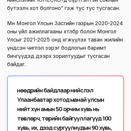
бүтээлч хот болгоно” гэж тус тус тусгасан.
Мөн Монгол Улсын Засгийн газрын 2020-2024
оны үйл ажиллагааны хөтөлбөр болон Монгол
Улсыг 2021-2025 онд хөгжүүлэх таван жилийн
үндсэн чиглэл зэрэг бодлогын баримт
бичгүүдэд дээрх зорилтуудыг тусгасан
байдаг.
Өнөөдрийн байдлаар нийслэл
Улаанбаатар хотод манай улсын
нийт хүн амын 50 орчим хувь нь
төвлөрч, төрийн байгууллагууд 100
хувь, их, дээд сургуулиудын 90 хувь,