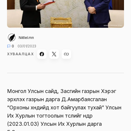
Niitlel.mn
0
03/01/2023
ХУВААЛЦАХ
Монгол Улсын сайд, Засгийн газрын Хэрэг
эрхлэх газрын дарга Д.Амарбаясгалан
“Орхоны хөндийд хот байгуулах тухай” Улсын
Их Хурлын тогтоолын төслийг өнөөдөр
(2023.01.03) Улсын Их Хурлын дарга