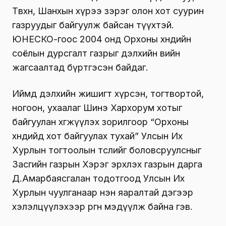
Төвхөн, Шанхын хүрээ зэрэг олон хот суурин
газруудыг байгуулж байсан түүхтэй.
ЮНЕСКО-гоос 2004 онд Орхоны хөндийн
соёлын дурсгалт газрыг дэлхийн өвийн
жагсаалтад бүртгэсэн байдаг.
Иймд дэлхийн жишигт хүрсэн, тогтвортой,
ногоон, ухаалаг Шинэ Хархорум хотыг
байгуулан хөгжүүлэх зорилгоор “Орхоны
хөндийд хот байгуулах тухай” Улсын Их
Хурлын тогтоолын төслийг боловсруулсныг
Засгийн газрын Хэрэг эрхлэх газрын дарга
Д.Амарбаясгалан тодотгоод Улсын Их
Хурлын чуулганаар нэн яаралтай дэгээр
хэлэлцүүлэхээр өргөн мэдүүлж байна гэв.