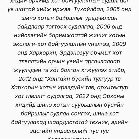
хөндий орчимд хот байгуулалтын судалгааг
үе шаттай хийж иржээ. Тухайлбал, 2005 онд
шинэ хотын байршлыг урьдчилсан
байдлаар тогтоох судалгаа, 2006 онд
нийслэлийн баримжаатай жишиг хотын
экологи-хот байгуулалтын үнэлгээ, 2009
онд Хархорин, Эрдэнэзуу орчмыг хот
төлөвлөлтийн орчин үеийн аргачлалаар
жуулчдын төв хот болгон хөгжүүлэх хөтөлбөр,
2012 онд “Хангайн бүсийн тулгуур төв
Хархорин хотын ирээдүйн төлөв, архитектур
хот төлөвлөлт” судалгаа, 2022 онд Орхоны
хөндийд шинэ хотын суурьшлын бүсийн
байршлыг судлан сонгох, шинэ хот
байгуулахад шаардлагатай техник, эдийн
засгийн үндэслэлийг тус тус