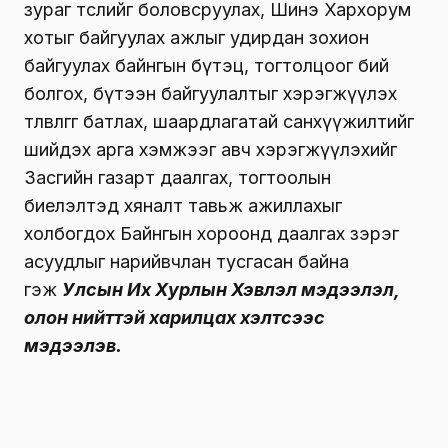
зураг төслийг боловсруулах, Шинэ Хархорум
хотыг байгуулах ажлыг удирдан зохион
байгуулах байнгын бүтэц, тогтолцоог бий
болгох, бүтээн байгуулалтыг хэрэгжүүлэх
төлөвлөгөөг батлах, шаардлагатай санхүүжилтийг
шийдэх арга хэмжээг авч хэрэгжүүлэхийг
Засгийн газарт даалгах, тогтоолын
биелэлтэд хяналт тавьж ажиллахыг
холбогдох Байнгын хороонд даалгах зэрэг
асуудлыг нарийвчлан тусгасан байна
гэж
Улсын Их Хурлын Хэвлэл мэдээлэл,
олон нийттэй харилцах хэлтсээс
мэдээлэв.