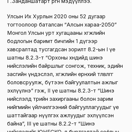
Г.Занданшатарт өргөн мэдүүллээ.
Улсын Их Хурлын 2020 оны 52 дугаар
тогтоолоор баталсан “Алсын хараа-2050”
Монгол Улсын урт хугацааны хөгжлийн
бодлогын баримт бичгийн 1 дүгээр
хавсралтад тусгагдсан зорилт 8.2-ын I үе
шатны 8.2.3-т “Орхоны хөндийд шинэ
нийслэлийн байршлыг сонгож, техник, эдийн
засгийн үндэслэл, хөгжлийн ерөнхий төлөвлөгөөг
боловсруулж, бүтээн байгуулалтын ажлыг
эхлүүлнэ” гэж, II үе шатны 8.2.3-т “Шинэ
нийслэлд төрийн захиргааны болон зарим
нийгмийн үйлчилгээний байгууллагуудыг үе
шаттайгаар нүүлгэх ажлуудыг эхлүүлсэн
байна”, III үе шатны 8.2.2-т “Шинэ
нийслэлийг ЮНЕСКО-д бүртгэлтэй соёлын