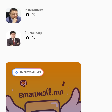
Р. Даваадорж
Ё. Отгонбаяр
EMARTMALL.MN