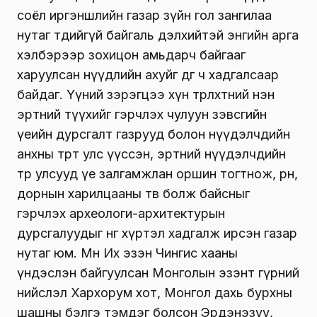
соёл иргэншлийн газар зүйн гол зангилаа
нутаг төдийгүй байгаль дэлхийтэй энгийн арга
хэлбэрээр зохицон амьдарч байгааг
харуулсан нүүдлийн ахуйг өдгөө ч хадгалсаар
байдаг. Үүний зэрэгцээ хүн төрөлхтний нэн
эртний түүхийг гэрчлэх чулуун зэвсгийн
үеийн дурсгалт газрууд болон нүүдэлчдийн
анхны төрт улс үүссэн, эртний нүүдэлчдийн
төр улсууд үе залгамжлан оршин тогтнож, өрнө,
дорнын харилцааны төв болж байсныг
гэрчлэх археологи-архитектурын
дурсгалуудыг өнөөг хүртэл хадгалж ирсэн газар
нутаг юм. Мөн Их эзэн Чингис хааны
үндэслэн байгуулсан Монголын эзэнт гүрний
нийслэл Хархорум хот, Монгол дахь бурхны
шашны бэлгэ тэмдэг болсон Эрдэнэзуу,