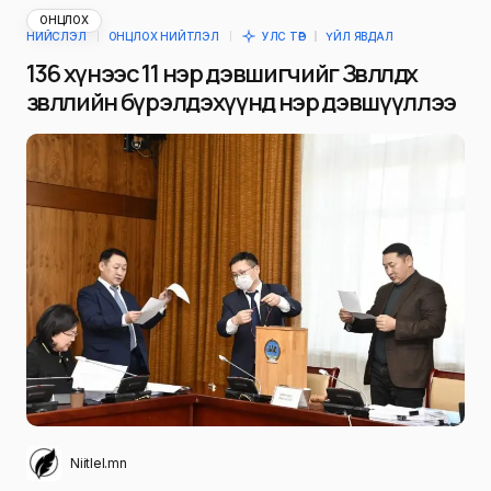
ОНЦЛОХ
НИЙСЛЭЛ
ОНЦЛОХ НИЙТЛЭЛ
УЛС ТӨР
ҮЙЛ ЯВДАЛ
136 хүнээс 11 нэр дэвшигчийг Зөвлөлдөх
зөвлөлийн бүрэлдэхүүнд нэр дэвшүүллээ
Niitlel.mn