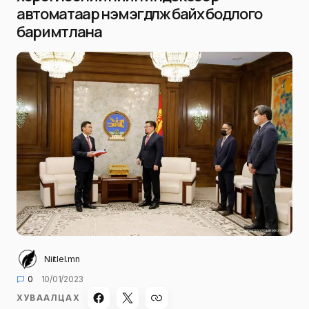
автоматаар нэмэгдүүлж байх бодлого
баримтлана
Niitlel.mn
0
10/01/2023
ХУВААЛЦАХ