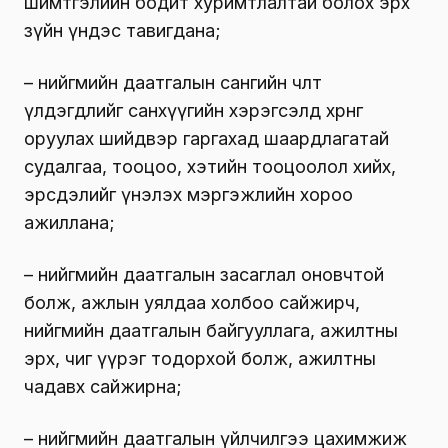
шимтгэлийн бодит хуримтлалтай болох эрх
зүйн үндэс тавигдана;
– нийгмийн даатгалын сангийн чөлөөт
үлдэгдлийг санхүүгийн хэрэгсэлд хөрөнгө
оруулах шийдвэр гаргахад шаардлагатай
судалгаа, тооцоо, хэтийн тооцоолол хийх,
эрсдэлийг үнэлэх мэргэжлийн хороо
ажиллана;
– нийгмийн даатгалын засаглал оновчтой
болж, ажлын уялдаа холбоо сайжирч,
нийгмийн даатгалын байгууллага, ажилтны
эрх, чиг үүрэг тодорхой болж, ажилтны
чадавх сайжирна;
– нийгмийн даатгалын үйлчилгээ цахимжиж