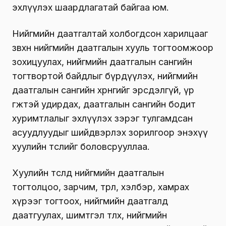
эхлүүлэх шаардлагатай байгаа юм.
Нийгмийн даатгалтай холбогдсон харилцааг
зөвхөн нийгмийн даатгалын хууль тогтоомжоор
зохицуулах, нийгмийн даатгалын сангийн
тогтвортой байдлыг бүрдүүлэх, нийгмийн
даатгалын сангийн хөрөнгийг эрсдэлгүй, үр
өгөөжтэй удирдах, даатгалын сангийн бодит
хуримтлалыг эхлүүлэх зэрэг тулгамдсан
асуудлуудыг шийдвэрлэх зорилгоор энэхүү
хуулийн төслийг боловсрууллаа.
Хуулийн төсөлд нийгмийн даатгалын
тогтолцоо, зарчим, төрөл, хэлбэр, хамрах
хүрээг тогтоох, нийгмийн даатгалд
даатгуулах, шимтгэл төлөх, нийгмийн