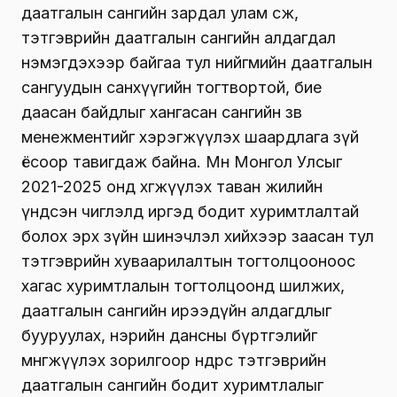
даатгалын сангийн зардал улам өсөж,
тэтгэврийн даатгалын сангийн алдагдал
нэмэгдэхээр байгаа тул нийгмийн даатгалын
сангуудын санхүүгийн тогтвортой, бие
даасан байдлыг хангасан сангийн зөв
менежментийг хэрэгжүүлэх шаардлага зүй
ёсоор тавигдаж байна. Мөн Монгол Улсыг
2021-2025 онд хөгжүүлэх таван жилийн
үндсэн чиглэлд иргэд бодит хуримтлалтай
болох эрх зүйн шинэчлэл хийхээр заасан тул
тэтгэврийн хуваарилалтын тогтолцооноос
хагас хуримтлалын тогтолцоонд шилжих,
даатгалын сангийн ирээдүйн алдагдлыг
бууруулах, нэрийн дансны бүртгэлийг
мөнгөжүүлэх зорилгоор өнөөдрөөс тэтгэврийн
даатгалын сангийн бодит хуримтлалыг