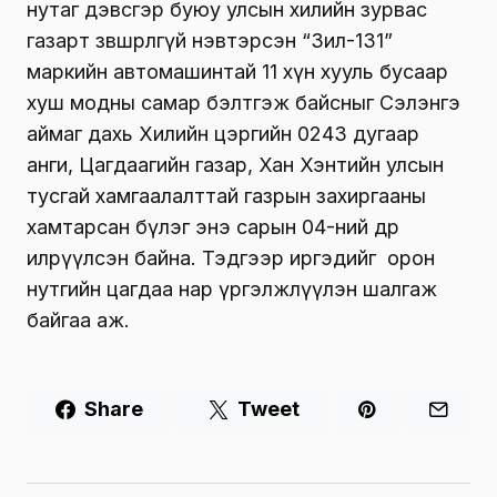
нутаг дэвсгэр буюу улсын хилийн зурвас
газарт зөвшөөрөлгүй нэвтэрсэн “Зил-131”
маркийн автомашинтай 11 хүн хууль бусаар
хуш модны самар бэлтгэж байсныг Сэлэнгэ
аймаг дахь Хилийн цэргийн 0243 дугаар
анги, Цагдаагийн газар, Хан Хэнтийн улсын
тусгай хамгаалалттай газрын захиргааны
хамтарсан бүлэг энэ сарын 04-ний өдөр
илрүүлсэн байна. Тэдгээр иргэдийг орон
нутгийн цагдаа нар үргэлжлүүлэн шалгаж
байгаа аж.
Share
Tweet