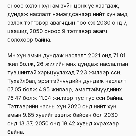
оноос эхлэн хүн ам зүйн цонх үе хаагдаж,
дундаж наслалт нэмэгдсэнээр нийт хүн амд
эзлэх тэтгэвэр авагчдын тоо өсөж 2030 онд 7,
цаашид 2050 оноос 9 тэтгэвэр авагч
болохоор байна.
Мөн хүн амын дундаж наслалт 2021 онд 71.01
жил болж, 26 жилийн өмнөх дундаж наслалтын
түвшинтэй харьцуулахад 7.23 жилээр өссөн.
Тухайлбал, эрэгтэйчүүдийн дундаж наслалт
67.05 болж 4.95 жилээр, эмэгтэйчүүдийнх
76.47 болж 11.04 жилээр тус тус өссөн байна.
Тэтгэврийн насны хүн 2020 онд нийт хүн
амын 9.85 хувийг эзэлж байсан бол 2030
онд 13.37, 2050 онд 19.42 хувьд хүрэхээр
байна.