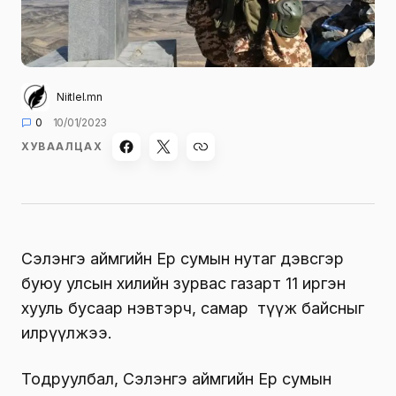
Niitlel.mn
0
10/01/2023
ХУВААЛЦАХ
Сэлэнгэ аймгийн Ерөө сумын нутаг дэвсгэр
буюу улсын хилийн зурвас газарт 11 иргэн
хууль бусаар нэвтэрч, самар түүж байсныг
илрүүлжээ.
Тодруулбал, Сэлэнгэ аймгийн Ерөө сумын