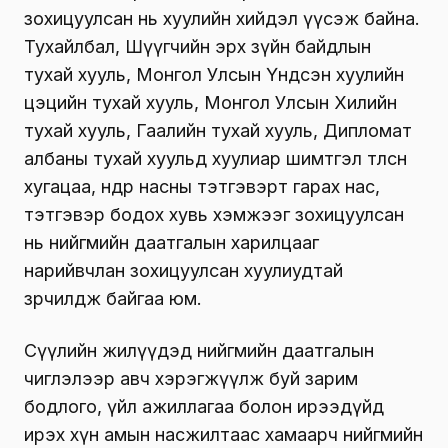
зохицуулсан нь хуулийн хийдэл үүсэж байна.
Тухайлбал, Шүүгчийн эрх зүйн байдлын
тухай хууль, Монгол Улсын Үндсэн хуулийн
цэцийн тухай хууль, Монгол Улсын Хилийн
тухай хууль, Гаалийн тухай хууль, Дипломат
албаны тухай хуульд хуулиар шимтгэл төлсөн
хугацаа, өндөр насны тэтгэвэрт гарах нас,
тэтгэвэр бодох хувь хэмжээг зохицуулсан
нь нийгмийн даатгалын харилцааг
нарийвчлан зохицуулсан хуулиудтай
зөрчилдөж байгаа юм.
Сүүлийн жилүүдэд нийгмийн даатгалын
чиглэлээр авч хэрэгжүүлж буй зарим
бодлого, үйл ажиллагаа болон ирээдүйд
ирэх хүн амын насжилтаас хамаарч нийгмийн