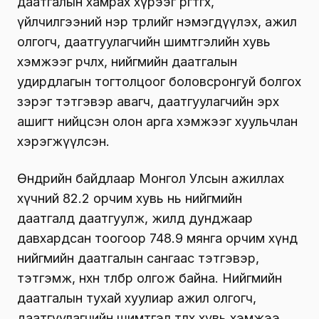
даатгалын хамрах хүрээг өргөтгөх,
үйлчилгээний нэр төрлийг нэмэгдүүлэх, ажил
олгогч, даатгуулагчийн шимтгэлийн хувь
хэмжээг өөрчлөх, нийгмийн даатгалын
удирдлагын тогтолцоог боловсронгуй болгох
зэрэг тэтгэвэр авагч, даатгуулагчийн эрх
ашигт нийцсэн олон арга хэмжээг хуульчлан
хэрэгжүүлсэн.
Өнөөдрийн байдлаар Монгол Улсын ажиллах
хүчний 82.2 орчим хувь нь нийгмийн
даатгалд даатгуулж, жилд дунджаар
давхардсан тоогоор 748.9 мянга орчим хүнд
нийгмийн даатгалын сангаас тэтгэвэр,
тэтгэмж, нөхөн төлбөр олгож байна. Нийгмийн
даатгалын тухай хуулиар ажил олгогч,
даатгуулагчийн шимтгэл төлөх хувь хэмжээ,