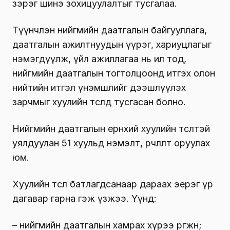
зэрэг шинэ зохицуулалтыг тусгалаа.
Түүнчлэн нийгмийн даатгалын байгууллага,
даатгалын ажилтнуудын үүрэг, хариуцлагыг
нэмэгдүүлж, үйл ажиллагаа нь ил тод,
нийгмийн даатгалын тогтолцоонд итгэх олон
нийтийн итгэл үнэмшлийг дээшлүүлэх
зарчмыг хуулийн төсөлд тусгасан болно.
Нийгмийн даатгалын ерөнхий хуулийн төсөлтэй
уялдуулан 51 хуульд нэмэлт, өөрчлөлт оруулах
юм.
Хуулийн төсөл батлагдсанаар дараах эерэг үр
дагавар гарна гэж үзжээ. Үүнд:
– нийгмийн даатгалын хамрах хүрээ өргөжнө;