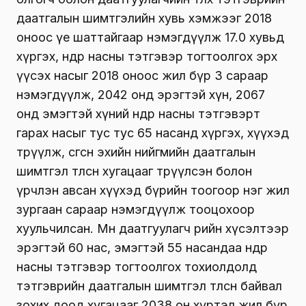
даатгалын шимтгэлийн хувь хэмжээг 2018
оноос үе шаттайгаар нэмэгдүүлж 17.0 хувьд
хүргэх, өндөр насны тэтгэвэр тогтоолгох эрх
үүсэх насыг 2018 оноос жил бүр 3 сараар
нэмэгдүүлж, 2042 онд эрэгтэй хүн, 2067
онд эмэгтэй хүний өндөр насны тэтгэвэрт
гарах насыг тус тус 65 насанд хүргэх, хүүхэд
төрүүлж, өсгөсөн эхийн нийгмийн даатгалын
шимтгэл төлсөн хугацааг төрүүлсэн болон
үрчлэн авсан хүүхэд бүрийн тоогоор нэг жил
зургаан сараар нэмэгдүүлж тооцохоор
хуульчилсан. Мөн даатгуулагч өөрийн хүсэлтээр
эрэгтэй 60 нас, эмэгтэй 55 насандаа өндөр
насны тэтгэвэр тогтоолгох тохиолдолд
тэтгэврийн даатгалын шимтгэл төлсөн байвал
зохих доод хугацааг 2038 он хүртэл жил бүр