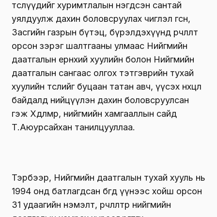
төслүүдийг хуримтлалын нэгдсэн сантай
уялдуулж дахин боловсруулах чиглэл өгсөн,
Засгийн газрын бүтэц, бүрэлдэхүүнд өөрчлөлт
орсон зэрэг шалтгааны улмаас Нийгмийн
даатгалын ерөнхий хуулийн болон Нийгмийн
даатгалын сангаас олгох тэтгэврийн тухай
хуулийн төслийг буцаан татан авч, үүсэх нөхцөл
байдалд нийцүүлэн дахин боловсруулсан
гэж Хөдөлмөр, нийгмийн хамгааллын сайд
Т.Аюурсайхан танилцууллаа.
Тэрбээр, Нийгмийн даатгалын тухай хууль нь
1994 онд батлагдсан бөгөөд үүнээс хойш орсон
31 удаагийн нэмэлт, өөрчлөлтөөр нийгмийн