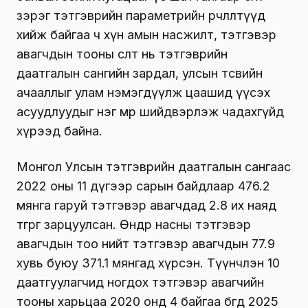
зэрэг тэтгэврийн параметрийн өөрчлөлтүүд
хийж байгаа ч хүн амын насжилт, тэтгэвэр
авагчдын тооны өсөлт нь тэтгэврийн
даатгалын сангийн зардал, улсын төсвийн
ачааллыг улам нэмэгдүүлж цаашид үүсэх
асуудлуудыг нэг мөр шийдвэрлэж чадахгүйд
хүрээд байна.
Монгол Улсын тэтгэврийн даатгалын сангаас
2022 оны 11 дүгээр сарын байдлаар 476.2
мянга гаруй тэтгэвэр авагчдад 2.8 их наяд
төгрөг зарцуулсан. Өндөр насны тэтгэвэр
авагчдын тоо нийт тэтгэвэр авагчдын 77.9
хувь буюу 371.1 мянгад хүрсэн. Түүнчлэн 10
даатгуулагчид ногдох тэтгэвэр авагчийн
тооны харьцаа 2020 онд 4 байгаа бөгөөд 2025