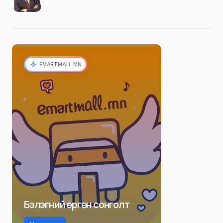
EMARTMALL.MN
Бэлэгний өргөн сонголт