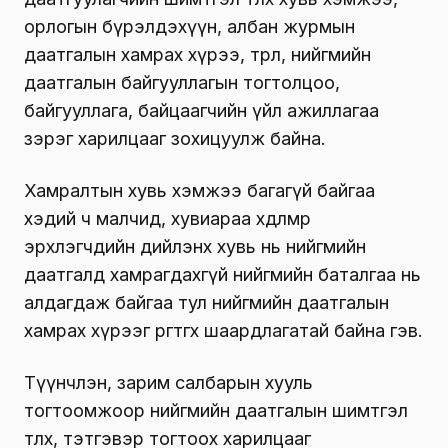
орлогын бүрэлдэхүүн, албан журмын
даатгалын хамрах хүрээ, төрөл, нийгмийн
даатгалын байгууллагын тогтолцоо,
байгууллага, байцаагчийн үйл ажиллагаа
зэрэг харилцааг зохицуулж байна.
Хамралтын хувь хэмжээ багагүй байгаа
хэдий ч малчид, хувиараа хөдөлмөр
эрхлэгчдийн дийлэнх хувь нь нийгмийн
даатгалд хамрагдахгүй нийгмийн баталгаа нь
алдагдаж байгаа тул нийгмийн даатгалын
хамрах хүрээг өргөтгөх шаардлагатай байна гэв.
Түүнчлэн, зарим салбарын хууль
тогтоомжоор нийгмийн даатгалын шимтгэл
төлөх, тэтгэвэр тогтоох харилцааг