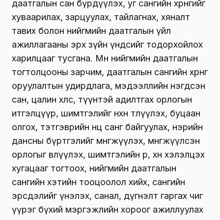
даатгалын сан бүрдүүлэх, уг сангийн хөрөнгийг
хуваарилах, зарцуулах, тайлагнах, хяналт
тавих болон нийгмийн даатгалын үйл
ажиллагааны эрх зүйн үндсийг тодорхойлох
харилцааг тусгана. Мөн нийгмийн даатгалын
тогтолцооны зарчим, даатгалын сангийн хөрөнгө
оруулалтын удирдлага, мэдээллийн нэгдсэн
сан, цалин хөлс, түүнтэй адилтгах орлогын
итгэлцүүр, шимтгэлийг нөхөн төлүүлэх, буцаан
олгох, тэтгэврийн нөөц санг байгуулах, нэрийн
дансны бүртгэлийг мөнгөжүүлэх, мөнгөжүүлсэн
орлогыг өвлүүлэх, шимтгэлийн өр, хөөн хэлэлцэх
хугацааг тогтоох, нийгмийн даатгалын
сангийн хэтийн тооцоолол хийх, сангийн
эрсдэлийг үнэлэх, санал, дүгнэлт гаргах чиг
үүрэг бүхий мэргэжлийн хороог ажиллуулах