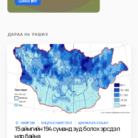
Цааш үзэх
ДАРАА НЬ УНШИХ
НИЙГЭМ
ОНЦЛОХ НИЙТЛЭЛ
ШИНЖЛЭХ УХААН
15 аймгийн 194 суманд зуд болох эрсдэл
өндөр байна