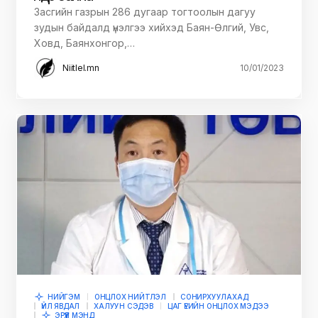
Засгийн газрын 286 дугаар тогтоолын дагуу
зудын байдалд үнэлгээ хийхэд Баян-Өлгий, Увс,
Ховд, Баянхонгор,…
Niitlel.mn
10/01/2023
НИЙГЭМ
ОНЦЛОХ НИЙТЛЭЛ
СОНИРХУУЛАХАД
ҮЙЛ ЯВДАЛ
ХАЛУУН СЭДЭВ
ЦАГ ҮЕИЙН ОНЦЛОХ МЭДЭЭ
ЭРҮҮЛ МЭНД