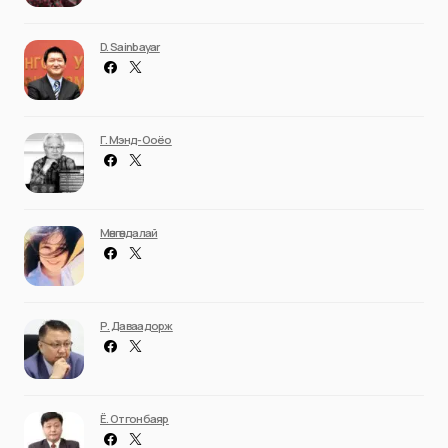
D. Sainbayar
Г. Мэнд-Ооёо
Мөнгөндалай
Р. Даваадорж
Ё. Отгонбаяр