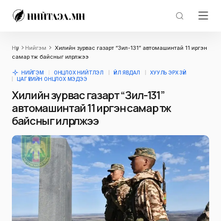
Нүүр
Нийгэм
Хилийн зурвас газарт “Зил-131” автомашинтай 11 иргэн
самар түүж байсныг илрүүлжээ
НИЙГЭМ
ОНЦЛОХ НИЙТЛЭЛ
ҮЙЛ ЯВДАЛ
ХУУЛЬ ЭРХ ЗҮЙ
ЦАГ ҮЕИЙН ОНЦЛОХ МЭДЭЭ
Хилийн зурвас газарт “Зил-131”
автомашинтай 11 иргэн самар түүж
байсныг илрүүлжээ