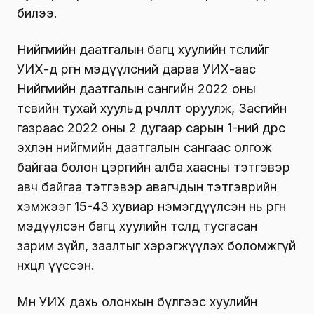
билээ.
Нийгмийн даатгалын багц хуулийн төслийг
УИХ-д өргөн мэдүүлсний дараа УИХ-аас
Нийгмийн даатгалын сангийн 2022 оны
төсвийн тухай хуульд өөрчлөлт оруулж, Засгийн
газраас 2022 оны 2 дугаар сарын 1-ний өдрөөс
эхлэн нийгмийн даатгалын сангаас олгож
байгаа болон цэргийн алба хаасны тэтгэвэр
авч байгаа тэтгэвэр авагчдын тэтгэврийн
хэмжээг 15-43 хувиар нэмэгдүүлсэн нь өргөн
мэдүүлсэн багц хуулийн төсөлд тусгасан
зарим зүйл, заалтыг хэрэгжүүлэх боломжгүй
нөхцөл үүссэн.
Мөн УИХ дахь олонхын бүлгээс хуулийн