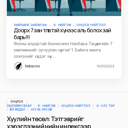
ЗӨВЛӨМЖ, ЗӨВЛӨГӨӨ
НИЙГЭМ
ОНЦЛОХ НИЙТЛЭЛ
Доорх 7 зан төлөвтэй хүнээс аль болох зай
барь!!!
Японы алдартай бизнесмэн Нанбара Тацүкигийн 7
зөвлөмжийг орчуулан хүргэе! 1. Байнга мөнгө
зээлэхийг хүсдэг хүн.…
Niitlel.mn
10/01/2023
ОНЦЛОХ
ЗАСГИЙН ГАЗАР
НИЙГЭМ
ОНЦЛОХ НИЙТЛЭЛ
УЛС ТӨР
ҮЙЛ ЯВДАЛ
ХУУЛЬ ЭРХ ЗҮЙ
Хуулийн төсөл: Тэтгэврийг
хэрэглээний үнийн индексээр