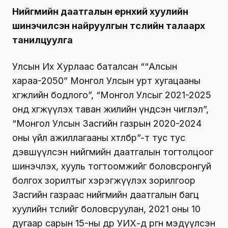
Нийгмийн даатгалын ерөнхий хуулийн
шинэчилсэн найруулгын төслийн талаарх
танилцуулга
Улсын Их Хурлаас баталсан ““Алсын
хараа-2050” Монгол Улсын урт хугацааны
хөгжлийн бодлого”, “Монгол Улсыг 2021-2025
онд хөгжүүлэх таван жилийн үндсэн чиглэл”,
“Монгол Улсын Засгийн газрын 2020-2024
оны үйл ажиллагааны хөтөлбөр”-т тус тус
дэвшүүлсэн нийгмийн даатгалын тогтолцоог
шинэчлэх, хууль тогтоомжийг боловсронгуй
болгох зорилтыг хэрэгжүүлэх зорилгоор
Засгийн газраас нийгмийн даатгалын багц
хуулийн төслийг боловсруулан, 2021 оны 10
дугаар сарын 15-ны өдөр УИХ-д өргөн мэдүүлсэн