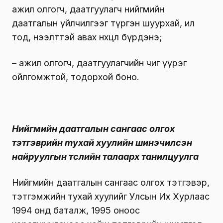
ажил олгогч, даатгуулагч нийгмийн
даатгалын үйлчилгээг түргэн шуурхай, ил
тод, нээлттэй авах нөхцөл бүрдэнэ;
– ажил олгогч, даатгуулагчийн чиг үүрэг
ойлгомжтой, тодорхой боно.
Нийгмийн даатгалын сангаас олгох
тэтгэврийн mухай хуулийн шинэчилсэн
найруулгын төслийн талаарх танилцуулга
Нийгмийн даатгалын сангаас олгох тэтгэвэр,
тэтгэмжийн тухай хуулийг Улсын Их Хурлаас
1994 онд баталж, 1995 оноос