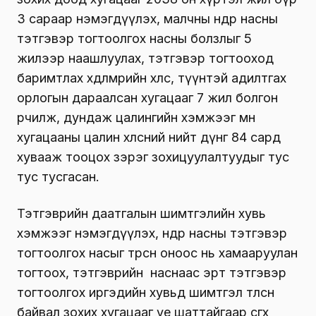
3 сараар нэмэгдүүлэх, малчны өндөр насны
тэтгэвэр тогтоолгох насны болзлыг 5
жилээр наашлуулах, тэтгэвэр тогтооход
баримтлах хөдөлмөрийн хөлс, түүнтэй адилтгах
орлогын дараалсан хугацааг 7 жил болгон
өөрчилж, дундаж цалингийн хэмжээг мөн
хугацааны цалин хөлсний нийт дүнг 84 сард
хувааж тооцох зэрэг зохицуулалтуудыг тус
тус тусгасан.
Тэтгэврийн даатгалын шимтгэлийн хувь
хэмжээг нэмэгдүүлэх, өндөр насны тэтгэвэр
тогтоолгох насыг төрсөн оноос нь хамааруулан
тогтоох, тэтгэврийн наснаас эрт тэтгэвэр
тогтоолгох иргэдийн хувьд шимтгэл төлсөн
байвал зохих хугацааг үе шаттайгаар өсгөх