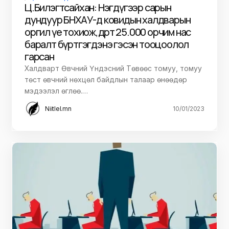
Ц.Билэгтсайхан: Нэгдүгээр сарын
дундуур БНХАУ-д ковидын халдварын
оргил үе тохиож, өдөрт 25.000 орчим нас
баралт бүртгэгдэнэ гэсэн тооцоолол
гарсан
Халдварт Өвчний Үндэсний Төвөөс томуу, томуу
төст өвчний нөхцөл байдлын талаар өнөөдөр
мэдээлэл өглөө.…
Niitlel.mn
10/01/2023