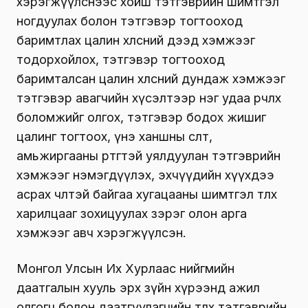
хэрэгжүүлснээс хойш тэтгэврийн шимтгэл
ногдуулах болон тэтгэвэр тогтооход
баримтлах цалин хөлсний дээд хэмжээг
тодорхойлох, тэтгэвэр тогтооход
баримталсан цалин хөлсний дундаж хэмжээг
тэтгэвэр авагчийн хүсэлтээр нэг удаа өөрчлөх
боломжийг олгох, тэтгэвэр бодох жишиг
цалинг тогтоох, үнэ ханшны өсөлт,
амьжиргааны өртөгтэй уялдуулан тэтгэврийн
хэмжээг нэмэгдүүлэх, эхчүүдийн хүүхдээ
асрах чөлөөтэй байгаа хугацааны шимтгэл төлөх
харилцааг зохицуулах зэрэг олон арга
хэмжээг авч хэрэгжүүлсэн.
Монгол Улсын Их Хурлаас нийгмийн
даатгалын хууль эрх зүйн хүрээнд ажил
олгогч болон даатгуулагчийн төлөх тэтгэврийн