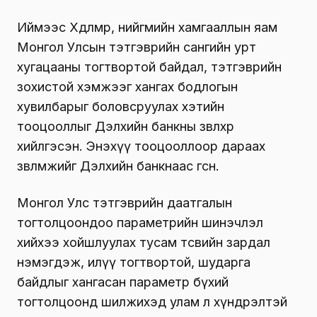
Иймээс Хөдөлмөр, нийгмийн хамгааллын яам
Монгол Улсын тэтгэврийн сангийн урт
хугацааны тогтвортой байдал, тэтгэврийн
зохистой хэмжээг хангах бодлогын
хувилбарыг боловсруулах хэтийн
тооцооллыг Дэлхийн банкны зөвлөхөөр
хийлгэсэн. Энэхүү тооцооллоор дараах
зөвлөмжийг Дэлхийн банкнаас өгсөн.
Монгол Улс тэтгэврийн даатгалын
тогтолцоондоо параметрийн шинэчлэл
хийхээ хойшлуулах тусам төсвийн зардал
нэмэгдэж, илүү тогтвортой, шударга
байдлыг хангасан параметр бүхий
тогтолцоонд шилжихэд улам л хүндрэлтэй