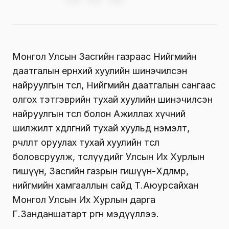
Монгол Улсын Засгийн газраас Нийгмийн
даатгалын ерөнхий хуулийн шинэчилсэн
найруулгын төсөл, Нийгмийн даатгалын сангаас
олгох тэтгэврийн тухай хуулийн шинэчилсэн
найруулгын төсөл болон Ажиллах хүчний
шилжилт хөдөлгөөний тухай хуульд нэмэлт,
өөрчлөлт оруулах тухай хуулийн төсөл
боловсруулж, төслүүдийг Улсын Их Хурлын
гишүүн, Засгийн газрын гишүүн-Хөдөлмөр,
нийгмийн хамгааллын сайд Т.Аюурсайхан
Монгол Улсын Их Хурлын дарга
Г.Занданшатарт өргөн мэдүүллээ.