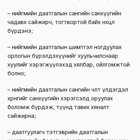
– нийгмийн даатгалын сангийн санхүүгийн
чадавх сайжирч, тогтвортой байх нөхцөл
бүрдэнэ;
– нийгмийн даатгалын шимтгэл ногдуулах
орлогын бүрэлдэхүүнийг хуульчилснаар
хуулийг хэрэгжүүлэхэд хялбар, ойлгомжтой
болно;
– нийгмийн даатгалын сангийн чөлөөт үлдэгдэл
хөрөнгийг санхүүгийн хэрэгсэлд оруулах
боломж бүрдэж, түүнд тавих хяналт
сайжирна;
– даатгуулагч тэтгэврийн даатгалын