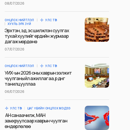
08/07/2026
ОНЦЛОХ НИЙТЛЭЛ
УЛС ТӨР
ХУУЛЬ ЭРХ ЗҮЙ
Эрхтэн, эд, эс шилжүүлэн суулгах
тухай хуулийг ердийн журмаар
дагаж мөрдөнө
07/07/2026
ОНЦЛОХ НИЙТЛЭЛ
УЛС ТӨР
УИХ-ын 2026 оны хаврын ээлжит
чуулганы үйл ажиллагаа, үр дүнг
танилцууллаа
06/07/2026
УЛС ТӨР
ЦАГ ҮЕИЙН ОНЦЛОХ МЭДЭЭ
АН санаачилж, МАН
замхруулсаар хаврын чуулган
өндөрлөлөө