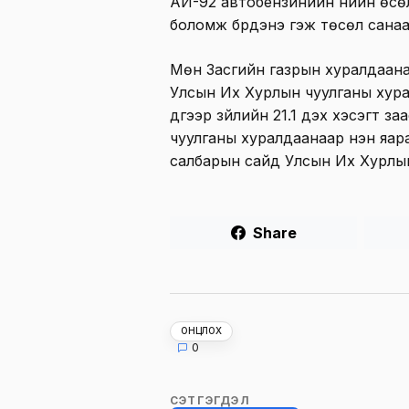
АИ-92 автобензинийн үнийн өсө
боломж бүрдэнэ гэж төсөл санаа
Мөн Засгийн газрын хуралдаан
Улсын Их Хурлын чуулганы хура
дүгээр зүйлийн 21.1 дэх хэсэгт 
чуулганы хуралдаанаар нэн яарал
салбарын сайд Улсын Их Хурлы
Share
ОНЦЛОХ
0
СЭТГЭГДЭЛ