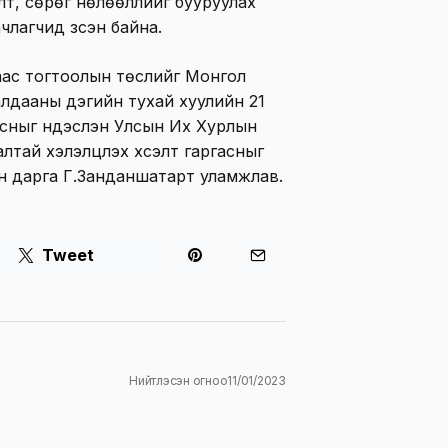
лт, сөрөг нөлөөллийг бууруулах
члагчид үзсэн байна.
аас тогтоолын төслийг Монгол
лдааны дэгийн тухай хуулийн 21
заасныг үндэслэн Улсын Их Хурлын
тай хэлэлцүүлэх хүсэлт гаргасныг
н дарга Г.Занданшатарт уламжлав.
Tweet
Нийтлэсэн огноо
11/01/2023