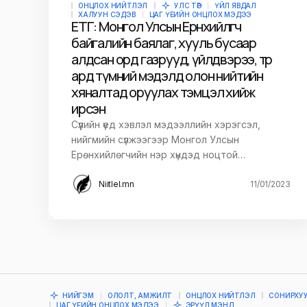
ОНЦЛОХ НИЙТЛЭЛ
УЛС ТӨР
ҮЙЛ ЯВДАЛ
ХАЛУУН СЭДЭВ
ЦАГ ҮЕИЙН ОНЦЛОХ МЭДЭЭ
ЕТГ: Монгол Улсын Ерөнхийлөгч
Илгээх
байгалийн баялаг, хууль бусаар
алдсан орд газрууд, үйлдвэрээ, төр
ард түмний мэдэлд олон нийтийн
хяналтад оруулах тэмцэл хийж
ирсэн
Сүүлийн үед хэвлэл мэдээллийн хэрэгсэл,
нийгмийн сүлжээгээр Монгол Улсын
Ерөнхийлөгчийн нэр хүндэд ноцтой…
Niitlel.mn
11/01/2023
НИЙГЭМ
ОЛОЛТ, АМЖИЛТ
ОНЦЛОХ НИЙТЛЭЛ
СОНИРХУ
ЦАГ ҮЕИЙН ОНЦЛОХ МЭДЭЭ
ЭРҮҮЛ МЭНД