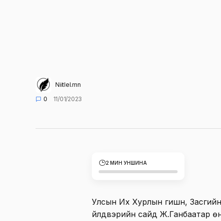
Niitlel.mn
0
11/01/2023
2 МИН УНШИНА
Улсын Их Хурлын гишүүн, Засгийн 
үйлдвэрийн сайд Ж.Ганбаатар өн