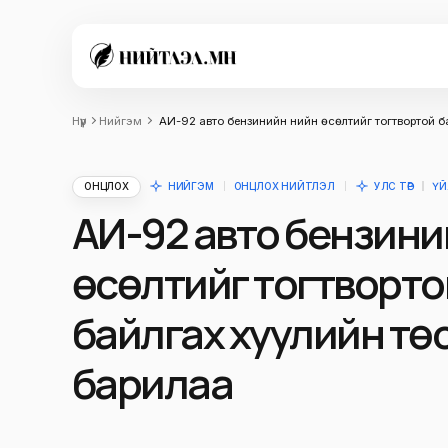
Нүүр
Нийгэм
АИ-92 авто бензинийн үнийн өсөлтийг тогтвортой б
ОНЦЛОХ
НИЙГЭМ
ОНЦЛОХ НИЙТЛЭЛ
УЛС ТӨР
ҮЙ
АИ-92 авто бензиний
өсөлтийг тогтворто
байлгах хуулийн тө
барилаа