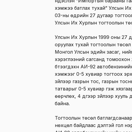
үндэслэн “Импортын барааны га
хэмжээ батлах тухай” Улсын Их
03-ны өдрийн 27 дугаар тогтоо
Улсын Их Хурлын тогтоолын тө
Улсын Их Хурлын 1999 оны 27 д
оруулах тухай тогтоолын төсөл 5
Монгол Улсын эдийн засаг, ний
хэрэглээний сагсанд томоохон 
бүтээгдэхүүн АИ-92 автобензини
хэмжээг 0-5 хувиар тогтоох эрх
зүйлээр газрын тос, газрын тосны
татварыг 0-5 хувиар гэж хязгаар
өөрчлөх, 4 дүгээр зүйлээр хууль
байна.
Тогтоолын төсөл батлагдсанаар
нөхцөл байдлаас үүдэлтэй гол нэ