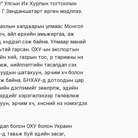
й” Улсын Их Хурлын тогтоолын
Г.Занданшатарт өргөн мэдүүллээ.
тахлын халдварын улмаас Монгол
рч, айл өрхийн амьжиргаа, аж
 хүндрэл үүсэж байна. Улмаар манай
вьтай гарсан. ОХУ-ын экспортын
ийн хий, газрын тос, үр тарианы үнэ
ж, нийлүүлэлтийн тасалдал үүсэх
нуудын шатахуун, эрчим хүч болон
лөөлж байна. БНХАУ-д дотоодын цар
йн дэглэмийг зөөлрүүлж, эдийн
өрүүдийг хэрэгжүүлэхээр төлөвлөж
ун, эрчим хүч, хүнсний үнэ нэмэгдэх
дал болон ОХУ болон Украин
-д тавьж буй эдийн засаг,