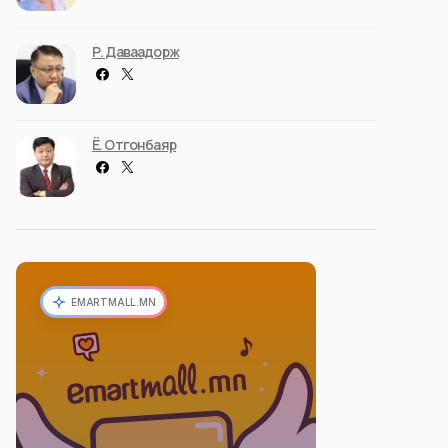
Р. Даваадорж
Ё. Отгонбаяр
EMARTMALL.MN