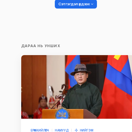
Сэтгэгдэл үлдээх
Таны имэйл хаягийг нийтлэхгүй.
Шаардлагатай талбаруудыг
*
гэ
ДАРАА НЬ УНШИХ
тэмдэглэсэн
Name
*
Сэтгэгдэл
*
Save my name and e-mail in this br
time I comment.
ЕРӨНХИЙЛӨГЧ
НАМУУД
НИЙГЭМ