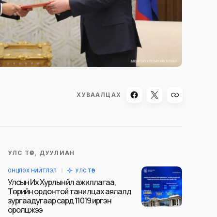
ХУВААЛЦАХ
УЛС ТӨР, ДУУЛИАН
ОНЦЛОХ НИЙТЛЭЛ
УЛС ТӨР
Улсын Их Хурлын үйл ажиллагаа,
Төрийн ордонтой танилцах аялалд
зургаадугаар сард 11019 иргэн
оролцжээ