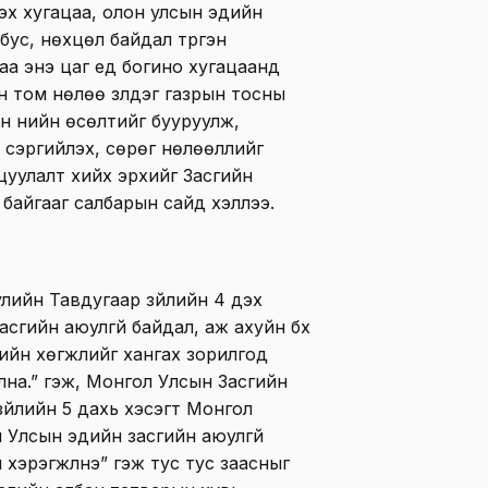
эх хугацаа, олон улсын эдийн
 бус, нөхцөл байдал түргэн
а энэ цаг үед богино хугацаанд
том нөлөө үзүүлдэг газрын тосны
йн үнийн өсөлтийг бууруулж,
с сэргийлэх, cөpөг нөлөөллийг
уулалт хийх эрхийг Засгийн
 байгааг салбарын сайд хэллээ.
ийн Тавдугаар зүйлийн 4 дэх
асгийн аюулгүй байдал, аж ахуйн бүх
ийн хөгжлийг хангах зорилгод
улна.” гэж, Монгол Улсын Засгийн
зүйлийн 5 дахь хэсэгт Монгол
 Улсын эдийн засгийн аюулгүй
хэрэгжүүлнэ” гэж тус тус заасныг