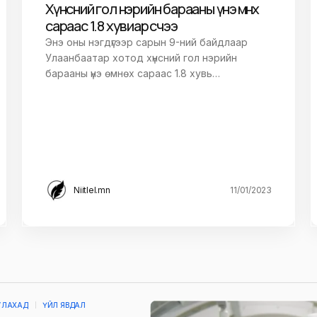
Хүнсний гол нэрийн барааны үнэ өмнөх
сараас 1.8 хувиар өсчээ
Энэ оны нэгдүгээр сарын 9-ний байдлаар
Улаанбаатар хотод хүнсний гол нэрийн
барааны үнэ өмнөх сараас 1.8 хувь…
Niitlel.mn
11/01/2023
УЛАХАД
ҮЙЛ ЯВДАЛ