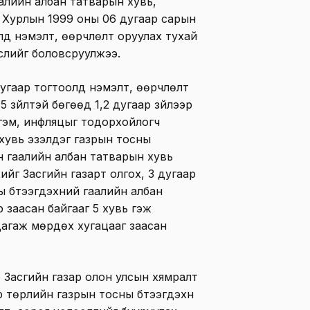
алийн албан татварын хувь,
 Хурлын 1999 оны 06 дугаар сарын
лд нэмэлт, өөрчлөлт оруулах тухай
слийг боловсруулжээ.
угаар тогтоолд нэмэлт, өөрчлөлт
 зүйлтэй бөгөөд 1,2 дугаар зүйлээр
гэм, инфляцыг тодорхойлогч
хувь эзэлдэг газрын тосны
йн гаалийн албан татварын хувь
ийг Засгийн газарт олгох, 3 дугаар
 бүтээгдэхүүний гаалийн албан
 заасан байгааг 5 хувь гэж
 дагаж мөрдөх хугацааг заасан
 Засгийн газар олон улсын хямралт
р төрлийн газрын тосны бүтээгдэхүүн