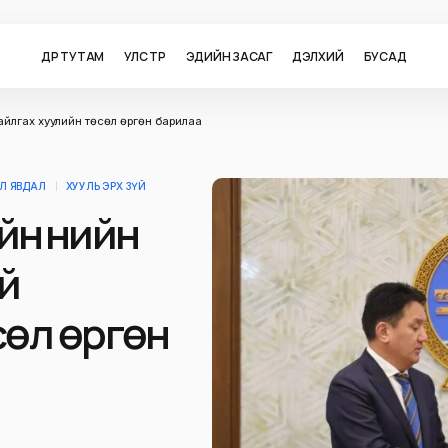
ӨДӨР ТУТАМ
УЛС ТӨР
ЭДИЙН ЗАСАГ
ДЭЛХИЙ
БУСАД
айлгах хуулийн төсөл өргөн барилаа
Л ЯВДАЛ
ХУУЛЬ ЭРХ ЗҮЙ
н үнийн
й
сөл өргөн