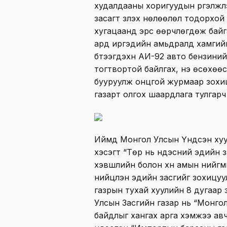
худалдааны хоригуудын үргэлжл
засагт үзүүлэх нөлөөлөл тодорхой
хугацаанд эрс өөрчлөгдөж байга
ард иргэдийн амьдралд хамгийн 
бүтээгдэхүүн АИ-92 авто бензини
тогтвортой байлгах, үнэ өсөхөө
бууруулж онцгой журмаар зохиц
газарт олгох шаардлага тулгарч
Иймд Монгол Улсын Үндсэн хуул
хэсэгт “Төр нь үндэсний эдийн з
хэвшлийн болон хүн амын нийгм
нийцүүлэн эдийн засгийг зохицу
газрын тухай хуулийн 8 дугаар 
Улсын Засгийн газар нь “Монгол
байдлыг хангах арга хэмжээ авч 