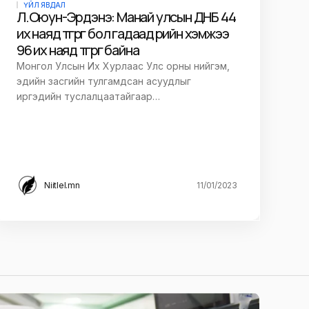
ҮЙЛ ЯВДАЛ
Л.Оюун-Эрдэнэ: Манай улсын ДНБ 44
их наяд төгрөг бол гадаад өрийн хэмжээ
96 их наяд төгрөг байна
Монгол Улсын Их Хурлаас Улс орны нийгэм,
эдийн засгийн тулгамдсан асуудлыг
иргэдийн туслалцаатайгаар…
Niitlel.mn
11/01/2023