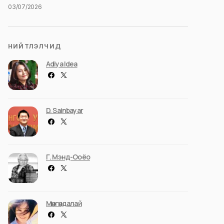
03/07/2026
НИЙТЛЭЛЧИД
Adiya Idea
D. Sainbayar
Г. Мэнд-Ооёо
Мөнгөндалай