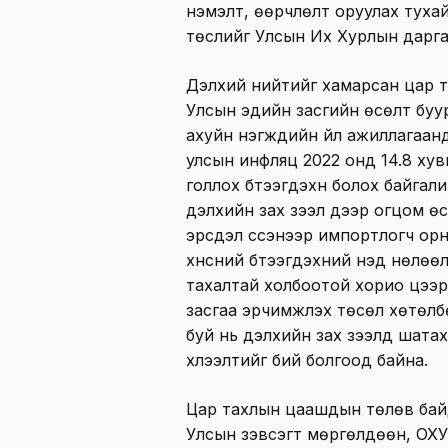
нэмэлт, өөрчлөлт оруулах туха
төслийг Улсын Их Хурлын дарга 
Дэлхий нийтийг хамарсан цар 
Улсын эдийн засгийн өсөлт буу
ахуйн нэгжүүдийн үйл ажиллагаанд
улсын инфляц 2022 онд 14.8 ху
голлох бүтээгдэхүүн болох байгал
дэлхийн зах зээл дээр огцом өсө
эрсдэл үүссэнээр импортлогч ор
хүнсний бүтээгдэхүүний үнэд нө
тахалтай холбоотой хорио цээри
засгаа эрчимжүүлэх төсөл хөтөлб
буй нь дэлхийн зах зээлд шатаху
хүлээлтийг бий болгоод байна.
Цар тахлын цаашдын төлөв бай
Улсын зэвсэгт мөргөлдөөн, ОХУ