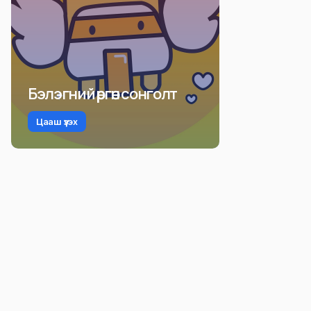
Бэлэгний өргөн сонголт
Цааш үзэх