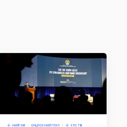
НИЙГЭМ
ОНЦЛОХ НИЙТЛЭЛ
УЛС ТӨР